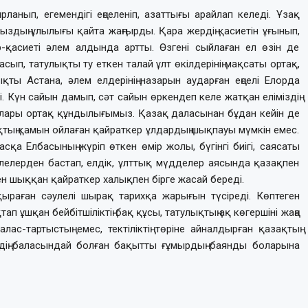
ғырланып, егемендігі еңселеніп, азаттығы арайлап келеді. Ұзақ
ыздың ұлылығы қайта жаңғырды. Қара жердің қасиетін ұғынып,
ір-қасиеті әлем алдында артты. Өзгені сыйлаған ел өзін де
асып, татулықты ту еткен талай ұлт өкілдерінің мақсаты ортақ,
қты Астана, әлем елдерінің назарын аударған еңселі Елорда
і. Күн сайын дамып, сәт сайын өркендеп келе жатқан еліміздің
деялары ортақ құндылығымыз. Қазақ даласынан бұдан кейін де
тың қамын ойлаған қайраткер ұлдардың шықпауы мүмкін емес.
қа Елбасының жүріп өткен өмір жолы, бүгінгі биігі, саясаты
лелерден бастап, елдік, ұлттық мүдделер аясында қазақпен
ен шыққан қайраткер халықпен бірге жасай береді.
рқыраған сәулелі шырақ тарихқа жарығын түсіреді. Көптеген
ұшқан бейбітшіліктің бақ құсы, татулықтың ақ көгершіні жаңа
лас-тартыстың емес, тектіліктің төріне айналдырған қазақтың
йдің баласындай болған бақытты ғұмырдың баянды боларына