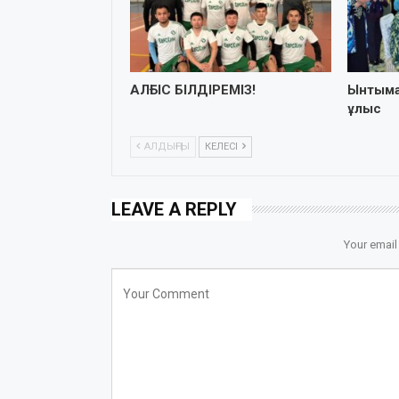
АЛҒЫС БІЛДІРЕМІЗ!
Ынтыма
ұлыс
АЛДЫҢҒЫ
КЕЛЕСІ
LEAVE A REPLY
Your email