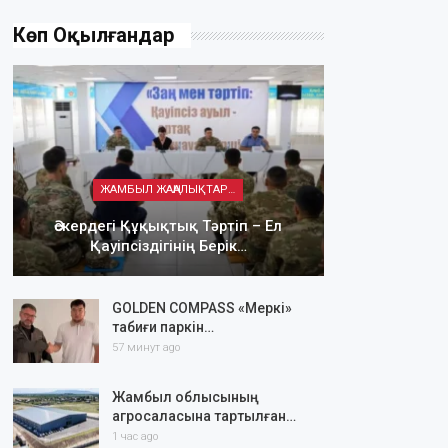
Көп Оқылғандар
ЖАМБЫЛ ЖАҢАЛЫҚТАРЫ
Әскердегі Құқықтық Тәртіп – Ел
Қауіпсіздігінің Берік…
GOLDEN COMPASS «Меркі»
табиғи паркін…
57 минут ago
Жамбыл облысының
агросаласына тартылған…
1 час ago