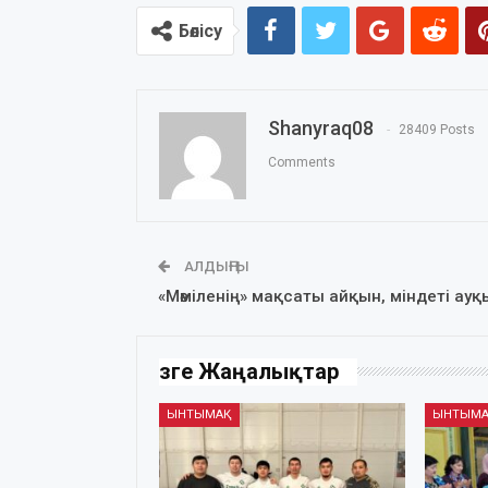
Бөлісу
Shanyraq08
28409 Posts
Comments
АЛДЫҢҒЫ
«Мәміленің» мақсаты айқын, міндеті ау
Өзге Жаңалықтар
ЫНТЫМАҚ
ЫНТЫМ