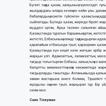
Бүгінгі таңда қазақ халқының тәуелсіздігі тұ
жылдардағы өліара кезеңнен кейін ұлы далам
бабалардың өсиетін түйсінген қазақтың қад
сыйлатады. Бүгінде қазақ жерінде бірлігі жар
мүддесі ортақ. Арқа төсінен салынған айшы
Қазақстанда тұратын баршаның ортақ жетістіг
жетістігі, Елбасының әлемді таңдандырған и
қарапайым отбасында туып, қараорман қазақ
Қазақстанда күн кешіп келе жатқан әрбір жас
жарқын үлгі. Адамзаттық, ғаламзаттық мәсе
тағдыр тоғыстырған Елбасы, халықтың өз ішін
Көпұлтты мемлекеттің көңіл көкжиегінде жа
тағдырларды танытады. Аспанымызда қалықтап 
заман жастарына өнеге болмақ. Тіршілікті та
жұлдызы оңынан туып, жарқырап тұр. Бір ү
сенім мол.
Саян Тілеужан