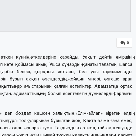
0
кен күннің өткелдеріне қарайды. Уақыт дейтін әміршінің
 кете қоймасы анық. Ұшса сұңқардың қанаты талатын, шапса
 әрбір белесі, қырқасы, жотасы, белі ұлы тарихымызды
ерін бұзып аққан өзендердің жойқын мінезі, өзгеше арал
ақыттың әр ағыстарынан қалған естеліктер. Адамзатқа ортақ
тан, адамзаттың мұңы болып есептелетін дүниелердің барлығы
 деп боздап көшкен халықтың, «Елім-айлап» еңіреген елдің
ың түрлі толқуларынан бұзылған жоқ. Қайта өзіме ғана емес,
насы одан әрі арта түсті. Тағдырдың тар жол, тайғақ кешуінде
а қарсы жүріп, өзін шыңдай түскен қазақтың қанындағы қасиет