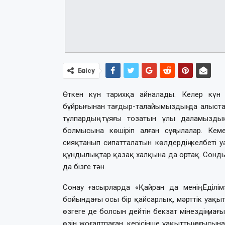
Бөлісу
Өткен күн тарихқа айналады. Келер күн өт
бұйрығынан тағдыр-талайымыздың да алыстап
тұлпардың тұяғы тозатын ұлы даламыздың
болмысына көшіріп алған сұңғылалар. Кем
сияқтанып сипатталатын көлдердің келбеті у
құндылықтар қазақ халқына да ортақ. Сондық
да бізге тән.
Сонау ғасырларда «Қайран да менің Еділім»
бойындағы осы бір қайсарлық, мәрттік уақытт
өзгеге де болсын дейтін бекзат мінездің мағы
өзін жоғалтпаған, керісінше уақыттың ағысын