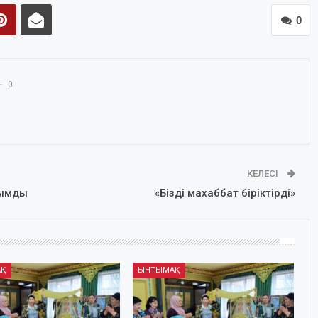
0
0
КЕЛЕСІ
қымды
«Бізді махаббат біріктірді»
АҚ
ЫНТЫМАҚ