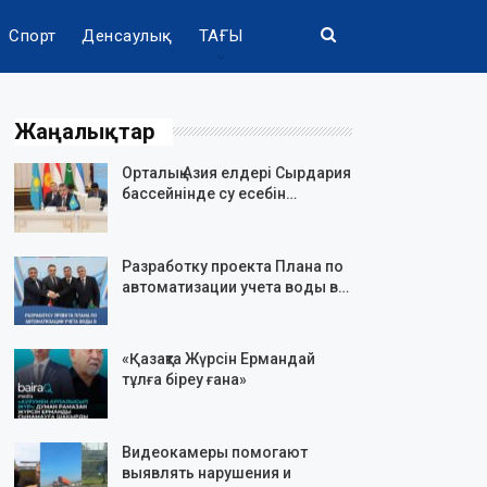
Спорт
Денсаулық
ТАҒЫ
Жаңалықтар
Орталық Азия елдері Сырдария
бассейнінде су есебін…
Разработку проекта Плана по
автоматизации учета воды в…
«Қазақта Жүрсін Ермандай
тұлға біреу ғана»
Видеокамеры помогают
выявлять нарушения и