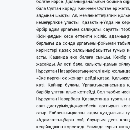
болған нәрсе. Даланың даналығын бойына сіңірге
бала Сұлтан көреді. Кейіннен Сұлтан ер жетіп,
алдынан шықты. Ал, мемлекеттің тізгінін қолы
кемеңгерлікке ұласты. Қазақтың «Ұяда не көр
Әрбір адам ұрпағына салиқалы, сауатты тәрби
Кісінің алдын кесе өтпейтін кісілік, адамны
барлығы да сонда ұрпағының бойынан табыл
көріністері қазақ халқының бақытты ғұмыр ке
асты. Қашанда әке балаға сыншы. Кейбір ө
жасайды. Ал есті бала, халықтың қамын ойлауға 
Нұрсұлтан Назарбаевтың өнегелі өмір жолында
«Әке көрген оқ жонар» дейді қазақ. Қалың хал
көзі. Қайнар бұлағы. Ұрпақтың санасында 
бәрібір ұлттан алыс кетпейді. Сол тәрбие иес
Нұрсұлтан Назарбаев Қазақстанда тұратын өз
салт-дәстүріміздің мәртебесін арттырып к
отыр. Елбасының жалпы адам құндылығы тур
«Адамзаттың бәрін сүй, бауырым деп» конц
кеңпейілділігін көрсетеді. Елімізде тұрып жат