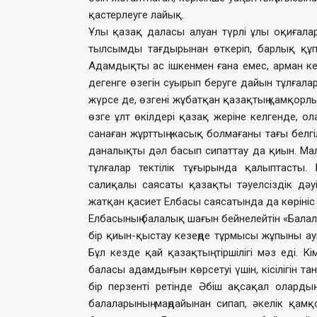
қастерлеуге лайық.
Ұлы қазақ даласы алуан түрлі ұлы оқиғалард
тылсымды тағдырынан өткеріп, барлық құпи
Адамдықты ас ішкенмен ғана емес, арман ке
дегенге өзегін суырып беруге дайын тұлғалар
жүрсе де, өзгені жұбатқан қазақтың қамқорл
өзге ұлт өкілдері қазақ жеріне келгенде, о
санаған жұрттың жасық болмағаны тағы белгілі
даналықты дәл басып сипаттау да қиын. Малы
тұлғалар тектілік тұғырында қалыптасты. 
салиқалы саясаты қазақты тәуелсіздік дәу
жатқан қасиет Елбасы саясатында да көрініс т
Елбасының балалық шағын бейнелейтін «Балал
бір қиын-қыстау кезеңде тұрмысы жұпыны ауы
Бұл кезде қай қазақтың тіршілігі мәз еді. К
баласы адамдығын көрсетуі үшін, кісілігін тан
бір перзенті ретінде Әбіш ақсақал олардың
балаларының маңдайынан сипап, әкелік қамқорл