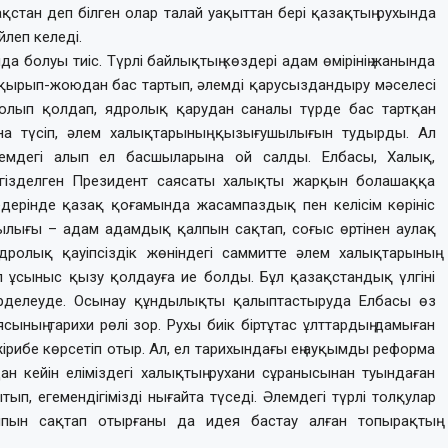
стан деп білген олар талай уақыттан бері қазақтың рухында
йлеп келеді.
 болуы тиіс. Түрлі байлықтың көздері адам өмірінің жанында
 қырып-жоюдан бас тартып, әлемді қарусыздандыру мәселесі
болып қолдап, ядролық қарудан саналы түрде бас тартқан
на түсіп, әлем халықтарының қызығушылығын тудырды. Ал
лемдегі алып ел басшыларына ой салды. Елбасы, Халық,
егізделген Президент саясаты халықты жарқын болашаққа
бедерінде қазақ қоғамында жасампаздық пен келісім көрініс
дылығы – адам адамдық қалпын сақтап, соғыс өртінен аулақ
ролық қауіпсіздік жөніндегі саммитте әлем халықтарының
 ұсыныс қызу қолдауға ие болды. Бұл қазақстандық үлгіні
ерделеуде. Осынау құндылықты қалыптастыруда Елбасы өз
ның тарихи рөлі зор. Рухы биік біртұтас ұлттардың дамыған
ірибе көрсетіп отыр. Ал, ел тарихындағы ең ауқымды реформа
ан кейін еліміздегі халықтың рухани сұранысынан туындаған
ытып, егемендігімізді нығайта түседі. Әлемдегі түрлі толқулар
пын сақтап отырғаны да идея бастау алған топырақтың