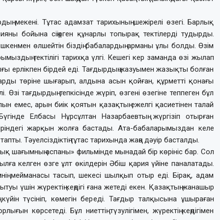
ың мекені. Тұтас адамзат тарихының шежірелі өзегі. Барлық
яны бойына сіңірген құнарлы топырақ тектілерді тудырды.
шкенмен өлшейтін біздің бабалардың арманы ұлы болды. Өзім
ымыздың тектілігі тарихқа үлгі. Кешегі кер заманда өзі жылап
ығы ерлікпен бірдей еді. Тағдырдың жазуымен жазықты болған
ларды төріне шығарып, алдына асын қойған, құрметті қонағы
. Өзі тағдырдың тепкісінде жүріп, өзгені өзегіне теппеген бұл
н емес, арын биік қоятын қазақтың ежелгі қасиетінен талай
Бүгінде Елбасы Нұрсұлтан Назарбаевтың жүргізіп отырған
іріндегі жарқын жолға бастады. Ата-бабаларымыздан келе
апты. Тәуелсіздіктің тұтас тарихында жаңа дәуір басталды.
ық шағымның аспаны» фильмінде мынадай бір көрініс бар. Сол
лға келген өзге ұлт өкілдерін Әбіш қария үйіне паналатады.
імнің мейманасы тасып, шекесі шылқып отыр еді. Бірақ, адам
ытуы үшін жүректің кеңдігі ғана жетеді екен. Қазақтың жанашыр
 күйін түсініп, көмегін береді. Тағдыр талқысына ұшыраған
ығын көрсетеді. Бұл ниеттің түзулігімен, жүректің кеңдігімен