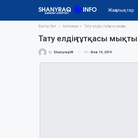
Жаңалықтар
Басты бет
Ынтымақ
Тату елдің тұтқасы мықты
Тату елдің тұтқасы мықты
On
Фев 19, 2019
By
Shanyraq08