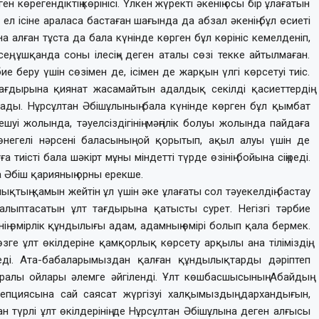
н көрегендіктің көрінісі. Үлкен жүректі әкенің осы бір ұлағатын
 ел ісіне араласа бастаған шағында да абзал әкенің бұл өсиеті
на алған тұста да бала күнінде көрген бұл көрініс кемелденіп,
сең, ұшқанда соны ілесің» деген аталы сөзі текке айтылмаған.
е беру үшін сөзімен де, ісімен де жарқын үлгі көрсетуі тиіс.
ң тағдырына қиянат жасамайтын адалдық секілді қасиеттердің
ады. Нұрсұлтан Әбішұлының бала күнінде көрген бұл қымбат
шуі жолында, тәуелсіздігінің мәңгілік болуы жолында пайдаға
негелі нәрсені баласының ой қорытып, ақыл алуы үшін де
тиісті бала шәкірт мұны міндетті түрде өзінің бойына сіңіреді.
 Әбіш қарияның орны ерекше.
ықтың қамын жейтін ұл үшін әке ұлағаты сол тәуекелдің бастау
қалыптасатын ұлт тағдырына қатысты сурет. Негізгі тәрбие
інің өмірлік құндылығы адам, адамның өмірі болып қала бермек.
ге ұлт өкілдеріне қамқорлық көрсету арқылы ана тіліміздің,
еледі. Ата-бабаларымыздан қалған құндылықтарды дәріптеп
алы ойлары әлемге әйгіленді. Ұлт көшбасшысының Абайдың
епциясына сай саясат жүргізуі халқымыздың дархандығын,
қан түрлі ұлт өкілдерінің де Нұрсұлтан Әбішұлына деген алғысы