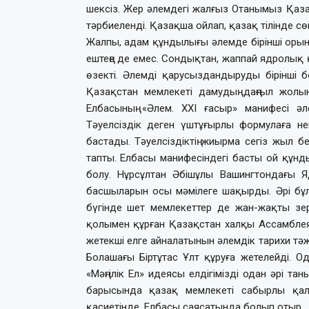
шексіз. Жер әлемдегі жалғыз Отанымыз Қазақ
тәрбиеленді. Қазақша ойлап, қазақ тілінде сө
Жалпы, адам құндылығы әлемде бірінші орында
ештеңе де емес. Сондықтан, жаппай ядролық
өзекті. Әлемді қарусыздандыруды бірінші 
Қазақстан мемлекеті дамудың даңғыл жолы
Елбасының «Әлем. ХХІ ғасыр» манифесі ә
Тәуелсіздік деген үштұғырлы формулаға н
бастады. Тәуелсіздіктің жиырма сегіз жыл 
тапты. Елбасы манифесіндегі басты ой құн
болу. Нұрсұлтан Әбішұлы Вашингтондағы Яд
басшыларын осы мәмілеге шақырды. Әрі бұл
бүгінде шет мемлекеттер де жан-жақты з
қолымен құрған Қазақстан халқы Ассамблеясы
жетекші елге айналатынын әлемдік тарихи тәж
Болашағы Біртұтас Ұлт құруға жетелейді. Од
«Мәңгілік Ел» идеясы елдігімізді одан әрі тан
барысында қазақ мемлекеті сабырлы қал
қасиетінде, Елбасы саясатында болып отыр.