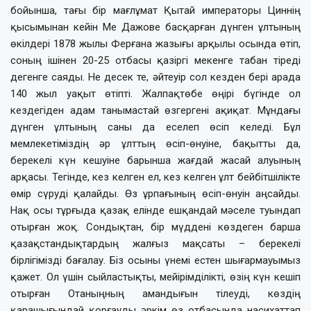
бойынша, тағы бір мағлұмат Қытай императоры Циннің
қысымынан кейін Ме Дажове басқарған дүнген ұлтының
өкілдері 1878 жылы Ферғана жазығы арқылы осында өтіп,
соның ішінен 20-25 отбасы қазіргі мекенге табан тіреді
дегенге саяды. Не десек те, әйтеуір сол кезден бері арада
140 жыл уақыт өтіпті. Жалпақтөбе өңірі бүгінде ол
кездегіден адам танымастай өзгергені ақиқат. Мұндағы
дүнген ұлтының саны да еселеп өсіп келеді. Бұл
мемлекетіміздің әр ұлттың өсіп-өнуіне, бақытты да,
берекелі күн кешуіне барынша жағдай жасай алуының
арқасы. Тегінде, кез келген ел, кез келген ұлт бейбітшілікте
өмір сүруді қалайды. Өз ұрпағының өсіп-өнуін аңсайды.
Нақ осы тұрғыда қазақ елінде ешқандай мәселе туындап
отырған жоқ. Сондықтан, бір мүддені көздеген барша
қазақстандықтардың жалғыз мақсаты – берекелі
бірлігімізді бағалау. Біз осыны үнемі естен шығармауымыз
қажет. Ол үшін сыйластықты, мейірімділікті, өзің күн кешіп
отырған Отаныңның амандығын тілеуді, көздің
қарашығындай қорғауды әркім өз отбасында насихаттап