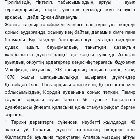
Тірлігіміздің тіктеліп, табысымыздың артуы – ауыл
тұрғындарының өзара түсіністік негізінде күн кешуінің
арқасы, – дейді Ержан Әлімжанұлы.
Жалпы, тағдыр талайымен елімізге сан түрлі ұлт өкілдері
қоныс аударғанда осынау кең байтақ даламыз кімге пана
болмады. Бір кездері бастарына күн туғанда өздеріне
құшақ ашып, бауырмалдық танытқан қазақтың
жақсылығын дүнген халқы да жақсы түсінеді. Аталған
ауылдық округтің ардагерлер кеңесінің төрағасы Әбдухалил
Маюфидің айтуынша, ХІХ ғасырдың соңына таман, яғни,
1878 жылы шапқыншылыққа ұшыраған дүнгендер
Қытайдан Тянь-Шань арқылы асып келіп, Қырғызстан мен
облысымыздың Қордай ауданына қоныс тепкен. Памир
таулары арқылы ауып келген 66 түтінге Ташкенттің
дуанбасысы Әулиеата қаласына қоныстануға рұқсат берген
көрінеді.
– Тарихи деректерге сүйенсек, нәубетті жылдарда 40
шақты үй болатын дүнген этносының өкілдері осы
Жалпақтөбе ауылына тұрақтаған. Аталарымыздың айтуы