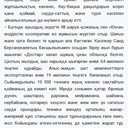
жұртшылықтың көкөніс, бау-бақша дақылдарын өсіріп
қана қоймай, сауда-саттық және түрлі кәсіппен
айналысатынын да әңгімеге арқау етті.
– Бүгінде ауылдық округте 98 шаруа қожалық пен «Юнчи»
өндірістік кооперативі өз жұмысын жүргізіп отыр. Шағын
және орта бизнес те қарқын ала бастаған. Кәсіпкер Саид
Берсанукаевтың басшылығымен осыдан бірер жыл бұрын
ашылған «Достар» халал шұжық цехы облысқа белгілі.
Цехтың жылдық ішкі нарыққа шығарған өнімі 64 миллион
теңгені құрайды. Алыс-жақын шет мемлекеттерге
экспортталған өнім 19 миллион теңгеге бағаланып отыр.
Сыйымдылығы 10 000 тоннаға жуық көкөніс сақтайтын
қойманың да көмегі көп. Мұнда сонымен қатар бірнеше
дүкен, шаштараз, дәріхана, мейрамхана, шайхана,
наубайхана, нотариус кеңсесі және жем мен ұн сататын
сауда орындары, техника жөндеу орталығы, жанар-
жағармай құю станциясы ауыл тұрғындарының ғана емес,
жол бойындағы өткен-кеткеннің де қажетіне жарап тұр.