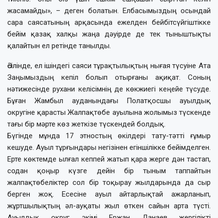
жасамайды», – деген болатын. Елбасымыздың осындай
сара саясатының арқасында ежелден бейбітсүйгіштікке
бейім қазақ халқы жаңа дәуірде де тек тыныштықты
қалайтын ел ретінде танылды.
Әсілінде, ел ішіндегі саяси тұрақтылықтың нығая түсуіне Ата
Заңымыздың кепіл болып отырғаны ақиқат. Соның
нәтижесінде рухани келісімнің де көкжиегі кеңейе түсуде.
Бұған Жамбыл ауданындағы Полатқосшы ауылдық
округіне қарасты Жалпақтөбе ауылына жолымыз түскенде
тағы бір мәрте көз жеткізе түскендей болдық.
Бүгінде мұнда 17 этностың өкілдері тату-тәтті ғұмыр
кешуде. Ауыл тұрғындары негізінен егіншілікке бейімделген.
Ерте көктемде ылғал кеппей жатып қара жерге дән тастап,
содан қоңыр күзге дейін бір тыным таппайтын
жалпақтөбеліктер сол бір тоқырау жылдарында да сыр
берген жоқ. Есесіне ауыл айтарлықтай ажарланып,
жұртшылықтың әл-ауқаты жыл өткен сайын арта түсті.
Ауылдық округ әкімі Ержан Данаев жергілікті