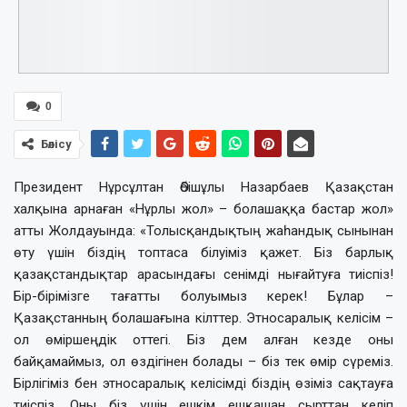
0
Бөлісу
Президент Нұрсұлтан Әбішұлы Назарбаев Қазақстан
халқына арнаған «Нұрлы жол» – болашаққа бастар жол»
атты Жолдауында: «Толысқандықтың жаһандық сынынан
өту үшін біздің топтаса білуіміз қажет. Біз барлық
қазақстандықтар арасындағы сенімді нығайтуға тиіспіз!
Бір-бірімізге тағатты болуымыз керек! Бұлар –
Қазақстанның болашағына кілттер. Этносаралық келісім –
ол өміршеңдік оттегі. Біз дем алған кезде оны
байқамаймыз, ол өздігінен болады – біз тек өмір сүреміз.
Бірлігіміз бен этносаралық келісімді біздің өзіміз сақтауға
тиіспіз. Оны біз үшін ешкім ешқашан сырттан келіп