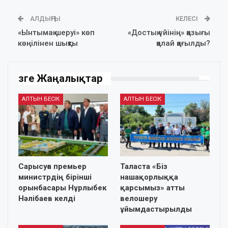
АЛДЫҢҒЫ
КЕЛЕСІ
«Ынтымақ шеруі» көп
«Достық үйінің» қазығы
көңілінен шықты
қалай қағылды?
Өзге Жаңалықтар
АЛТЫН БЕСІК
АЛТЫН БЕСІК
Сарысуға премьер
Таласта «Біз
министрдің бірінші
нашақорлыққа
орынбасары Нұрлыбек
қарсымыз» атты
Нәлібаев келді
велошеру
ұйымдастырылды