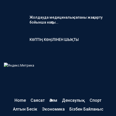
Жолдауда медициналық сапаны жақсарту
бойынша нақты…
КӨПТІҢ КӨҢІЛІНЕН ШЫҚТЫ
Home
Саясат
Әлем
Денсаулық
Спорт
Алтын Бесік
Экономика
Бізбен Байланыс