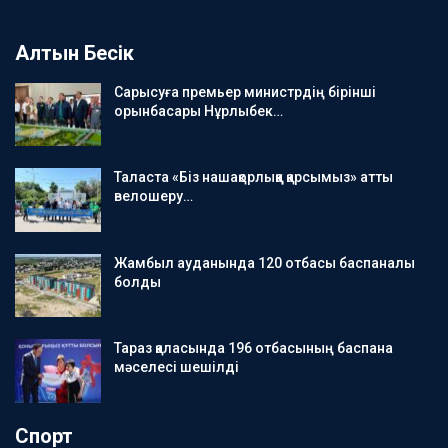
Алтын Бесік
Сарысуға премьер министрдің бірінші
орынбасары Нұрлыбек…
Таласта «Біз нашақорлыққа қарсымыз» атты
велошеру…
Жамбыл ауданында 120 отбасы баспаналы
болды
Тараз қаласында 196 отбасының баспана
мәселесі шешілді
Спорт