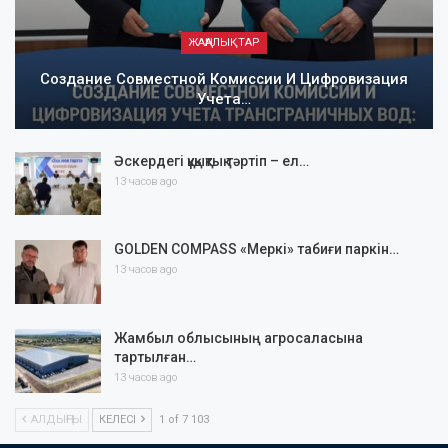
ЖАҢАЛЫҚТАР
Создание Совместной Комиссии И Цифровизация
Учета…
Әскердегі құқықтық тәртіп – ел…
13 часов ago
GOLDEN COMPASS «Меркі» табиғи паркін…
13 часов ago
Жамбыл облысының агросаласына
тартылған…
13 часов ago
АЛДЫҢҒЫ
КЕЛЕСІ
1 of 7 103