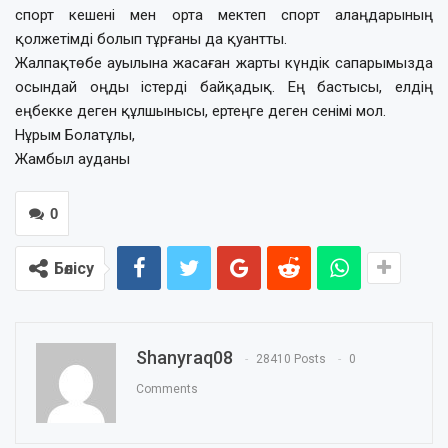
спорт кешені мен орта мектеп спорт алаңдарының
қолжетімді болып тұрғаны да қуантты.
Жалпақтөбе ауылына жасаған жарты күндік сапарымызда
осындай оңды істерді байқадық. Ең бастысы, елдің
еңбекке деген құлшынысы, ертеңге деген сенімі мол.
Нұрым Болатұлы,
Жамбыл ауданы
0
Бөлісу
Shanyraq08
28410 Posts
0
Comments