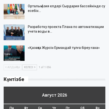
Орталық Азия елдері Сырдария бассейнінде су
есебін…
Разработку проекта Плана по автоматизации
учета воды в…
«Қазақта Жүрсін Ермандай тұлға біреу ғана»
АЛДЫҢҒЫ
КЕЛЕСІ
1 of 1 056
Күнтізбе
Август 2026
Пн
Вт
Ср
Чт
Пт
Сб
Вс