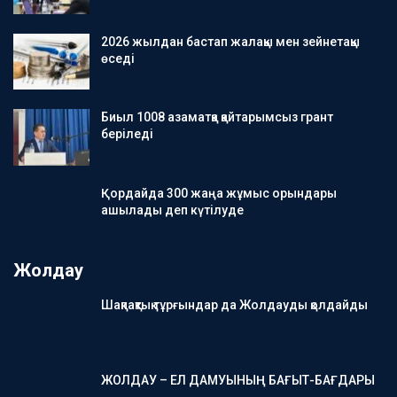
2026 жылдан бастап жалақы мен зейнетақы
өседі
Биыл 1008 азаматқа қайтарымсыз грант
беріледі
Қордайда 300 жаңа жұмыс орындары
ашылады деп күтілуде
Жолдау
Шақпақтық тұрғындар да Жолдауды қолдайды
ЖОЛДАУ – ЕЛ ДАМУЫНЫҢ БАҒЫТ-БАҒДАРЫ