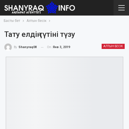
Басты бет
Алтын бесік
Тату елдің түтіні түзу
АЛТЫН БЕСІК
On
Янв 3, 2019
By
Shanyraq08