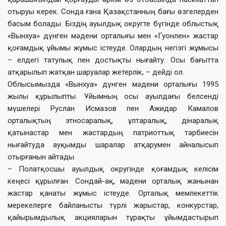
отыруы керек. Сонда ғана Қазақстанның бағы өзгелерден
басым болады. Біздің ауылдық округте бүгінде облыстық
«Вынхуа» дүнген мәдени орталығы мен «Гуонлен» жастар
қоғамдық ұйымы жұмыс істеуде. Олардың негізгі жұмысы
– елдегі татулық пен достықты нығайту. Осы бағытта
атқарылып жатқан шаруалар жетерлік, – дейді ол.
Облысымызда «Вынхуа» дүнген мәдени орталығы 1995
жылы құрылыпты. Ұйымның осы ауылдағы белсенді
мүшелері Руслан Исмазов пен Ажидар Камалов
орталықтың этносаралық, ұлтаралық, дінаралық
қатынастар мен жастардың патриоттық тәрбиесін
нығайтуда ауқымды шаралар атқарумен айналысып
отырғанын айтады.
– Полатқосшы ауылдық округінде қоғамдық келісім
кеңесі құрылған. Сондай-ақ, мәдени орталық жанынан
жастар қанаты жұмыс істеуде. Орталық мемлекеттік
мерекелерге байланысты түрлі жарыстар, конкурстар,
қайырымдылық акцияларын тұрақты ұйымдастырып