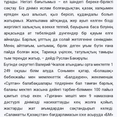
тұрады. Негізгі бағытымыз – ел ішіндегі береке-бірлікті
сақтау. Біз дініміз ислам болғандықтан, қазақ халқымен
ертеден қыз алысып, қыз берісіп, құдандалы болып
жатырмыз. Жалпылама айтқанда, жер ауып келген бізді
жергілікті халықтың өзекке теппей, бауырына баса білуінің
арқасында ат төбеліндей дүнгендер бір қауым елге
айналды. Барлық ұлттың да солай жетілгеніне сенімдімін.
Менің айтпағым, ынтымақ, бірлік деген ұғым бүгін ғана
пайда болған жоқ. Тарихқа үңілсек, татулықтың тамыры
тым тереңде жатыр, – дейді Руслан Бакирұлы.
Бүгінде округтегі Валерий Чкалов атындағы орта мектепте 1
249 оқушы білім алуда. Сонымен қатар, «Болашақ»
бөбекжайы мен мемлекеттік «Балдәурен», жекеменшік
«Сұлтан» балабақшалары тілдерінен бал тамған барлық
баланы мектеп жасына дейінгі тәрбие-біліммен 100 пайыз
қамтып отыр екен. «Тұрғани» мешіті мен 9 намазхана
дәстүрлі дінімізді насихаттауды кең жолға қойып,
жастарды жат ағымдардан сақтандырып келеді.
«Саламатты Қазақстан» бағдарламасын іске асыруда «БМ»