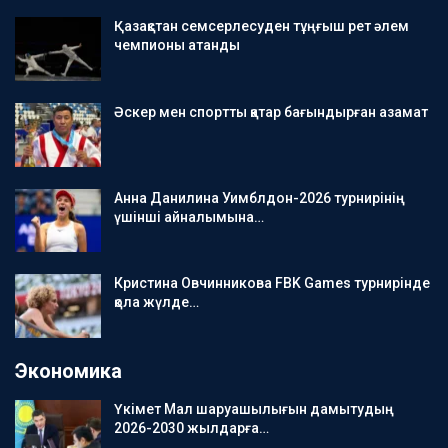
Қазақстан семсерлесуден тұңғыш рет әлем
чемпионы атанды
Әскер мен спортты қатар бағындырған азамат
Анна Данилина Уимблдон-2026 турнирінің
үшінші айналымына…
Кристина Овчинникова FBK Games турнирінде
қола жүлде…
Экономика
Үкімет Мал шаруашылығын дамытудың
2026-2030 жылдарға…