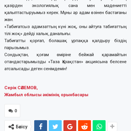
қазірден экологиялық сана мен мәдениетті
қалыптастыруымыз керек. Мұны әр адам өзінен бастағаны
жөн.
«Табиғатсыз адамзаттың күні жоқ, оны айтуға табиғаттың
тілі жоқ» дейді халық даналығы.
Табиғатты қорғап, болашақ ұрпаққа қалдыру біздің
парызымыз.
Сондықтан, қоғам өміріне бейжай қарамайтын
отандастарымызды «Таза Қазақстан» акциясына белсене
атсалысады деген сенімдемін!
Серік СӘЛЕМОВ,
Жамбыл облысы әкімінің орынбасары
0
Бөлісу