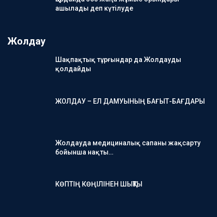
ашылады деп күтілуде
Жолдау
Шақпақтық тұрғындар да Жолдауды
қолдайды
ЖОЛДАУ – ЕЛ ДАМУЫНЫҢ БАҒЫТ-БАҒДАРЫ
Жолдауда медициналық сапаны жақсарту
бойынша нақты…
КӨПТІҢ КӨҢІЛІНЕН ШЫҚТЫ