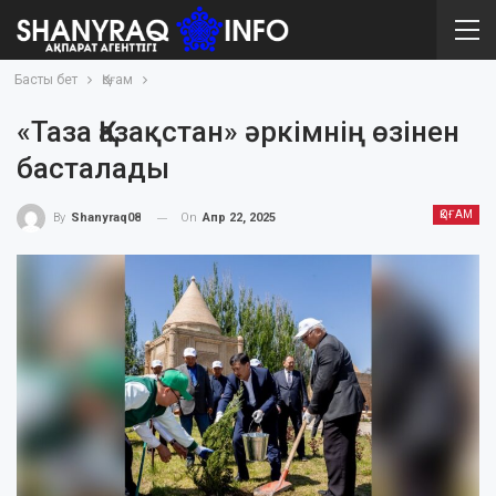
Басты бет
Қоғам
«Таза Қазақстан» әркімнің өзінен
басталады
ҚОҒАМ
On
Апр 22, 2025
By
Shanyraq08