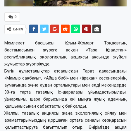
0
Бөлісу
Мемлекет басшысы Қасым-Жомарт Тоқаевтың
бастамасымен жүзеге асқан «Таза Қазақстан»
республикалық экологиялық акциясы аясында жүйелі
жұмыстар жүргізілуде.
Бүгін әулиеталықтар атсалысқан Тараз қаласындағы
«Мамыр саябағы», «Айша бибі» мен «Қарахан» кесенелерінің
аумағында және аудан орталықтары мен елді мекендерде
30-ға тарта тазалық іс-шаралары ұйымдастырылды.
Қуанарлығы, шара барысында екі мыңға жуық адамның
құлшынысынан сабақтастық байқалды.
Жалпы, тазалық акциясы жаңа экологиялық ойлау мен
азаматтарымыздың қоршаған ортаға саналы көзқарасын
қалыптастыруға бағытталып отыр. Өңірімізде акция