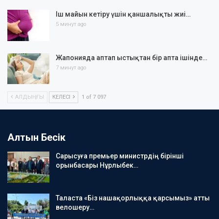
Іш майын кетіру үшін қаншалықты жиі…
5 минут ago
Жапонияда аптап ыстықтан бір апта ішінде…
7 минут ago
АЛДЫҢҒЫ
КЕЛЕСІ
1 of 7 097
Алтын Бесік
Сарысуға премьер министрдің бірінші
орынбасары Нұрлыбек…
Таласта «Біз нашақорлыққа қарсымыз» атты
велошеру…