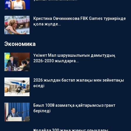
Кристина Овчинникова FBK Games турнирінде
қола жүлде…
Экономика
Үкімет Мал шаруашылығын дамытудың
2026-2030 жылдарға…
2026 жылдан бастап жалақы мен зейнетақы
өседі
Биыл 1008 азаматқа қайтарымсыз грант
беріледі
Қордайда 300 жаңа жұмыс орындары