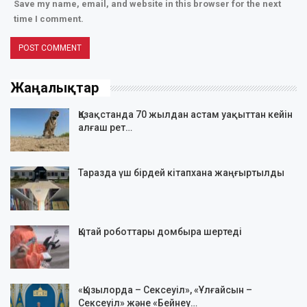
Save my name, email, and website in this browser for the next
time I comment.
Жаңалықтар
Қазақстанда 70 жылдан астам уақыттан кейін
алғаш рет…
Таразда үш бірдей кітапхана жаңғыртылды
Қытай роботтары домбыра шертеді
«Қызылорда – Сексеуіл», «Ұлғайсын –
Сексеуіл» және «Бейнеу…