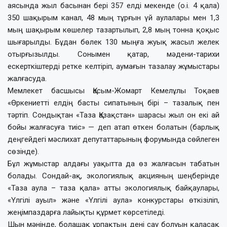
аясында жыл басынан бері 357 елді мекенде (о.і. 4 қала)
350 шақырым канал, 48 мың тұрғын үй аулалары мен 1,3
мың шақырым көшелер тазартылып, 2,8 мың тонна қоқыс
шығарылды. Бұдан бөлек 130 мыңға жуық жасыл желек
отырғызылды. Сонымен қатар, мәдени-тарихи
ескерткіштерді ретке келтіріп, аумағын тазалау жұмыстары
жалғасуда.
Мемлекет басшысы Қасым-Жомарт Кемелұлы Тоқаев
«Өркениетті елдің басты сипатының бірі – тазалық пен
тәртіп. Сондықтан «Таза Қазақстан» шарасы жыл он екі ай
бойы жалғасуға тиіс» — деп атап өткен болатын (барлық
деңгейдегі мәслихат депутаттарының форумында сөйлеген
сөзінде).
Бұл жұмыстар алдағы уақытта да өз жалғасын табатын
болады. Сондай-ақ, экологиялық акцияның шеңберінде
«Таза аула – таза қала» атты экологиялық байқаулары,
«Үлгілі ауыл» және «Үлгілі аула» конкурстары өткізіліп,
жеңімпаздарға лайықты құрмет көрсетіледі.
Шын мәнінде, болашақ ұрпақтың дені сау болуын қаласақ