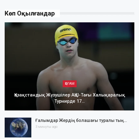
Көп Оқылғандар
ҚОҒАМ
Қазақстандық Жүзушілер АҚШ-Тағы Халықаралық
Турнирде 17…
Ғалымдар Жердің болашағы туралы тың…
3 минуты ago