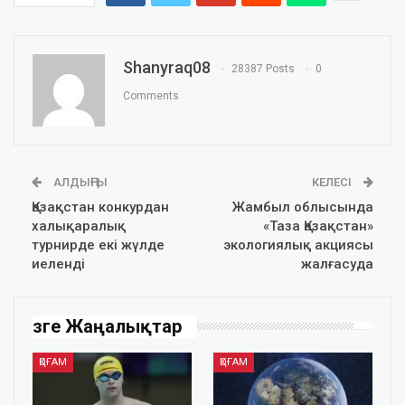
Shanyraq08
28387 Posts
0
Comments
АЛДЫҢҒЫ
КЕЛЕСІ
Қазақстан конкурдан
Жамбыл облысында
халықаралық
«Таза Қазақстан»
турнирде екі жүлде
экологиялық акциясы
иеленді
жалғасуда
Өзге Жаңалықтар
ҚОҒАМ
ҚОҒАМ