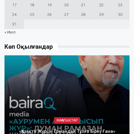
17
18
19
20
21
22
23
24
25
26
27
28
29
30
31
« Июл
Көп Оқылғандар
ЖАҢАЛЫҚТАР
«Қазақта Жүрсін Ермандай Тұлға Біреу Ғана»