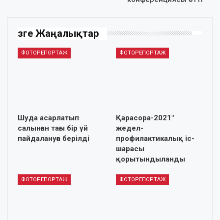
Өзге Жаңалықтар
ФОТОРЕПОРТАЖ
ФОТОРЕПОРТАЖ
Шуда асарлатып
Қарасора-2021″
салынған тағы бір үй
жедел-
пайдалануға берілді
профилактикалық іс-
шарасы
қорытындыланды
ФОТОРЕПОРТАЖ
ФОТОРЕПОРТАЖ