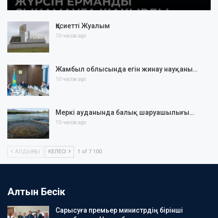
Қасиетті Жуалым
10 часов ago
Жамбыл облысында егін жинау науқаны…
10 часов ago
Меркі ауданында балық шаруашылығы…
10 часов ago
АЛДЫҢҒЫ
КЕЛЕСІ
1 of 7 100
Алтын Бесік
Сарысуға премьер министрдің бірінші