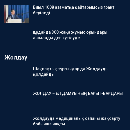
Биыл 1008 азаматқа қайтарымсыз грант
беріледі
Қордайда 300 жаңа жұмыс орындары
ашылады деп күтілуде
Жолдау
Шақпақтық тұрғындар да Жолдауды
қолдайды
ЖОЛДАУ – ЕЛ ДАМУЫНЫҢ БАҒЫТ-БАҒДАРЫ
Жолдауда медициналық сапаны жақсарту
бойынша нақты…