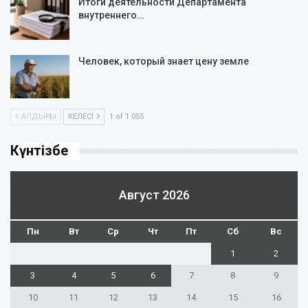
Итоги деятельности Департамента
внутреннего…
Человек, который знает цену земле
АЛДЫҢҒЫ
КЕЛЕСІ
1 of 1 055
Күнтізбе
Август 2026
Пн
Вт
Ср
Чт
Пт
Сб
Вс
1
2
3
4
5
6
7
8
9
10
11
12
13
14
15
16