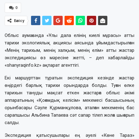
0
Бөлісу
Облыс аумағында «Ұлы дала елінің киелі мұрасы» атты
тарихи экологиялық акциясы аясында ұйымдастырылған
«Менің тарихым, менің халқым, менің елім» атты жастар
экспедициясы өз мәресіне жетті, – деп хабарлайды
«shanyraqinfo.kz» ақпарат агенттігі.
Екі маршурттан тұратын экспедиция кезінде жастар
өңірдегі барлық тарихи орындарда болды. Туған өлке
тарихын тануды мақсат еткен жастарға облыс әкімі
аппаратының «Қоғамдық келісім» мекемесі басшысының
орынбасары Сәуле Құрманқұлова, аталған мекеменің бас
сарапшысы Альбина Тапаева сәт сапар тілеп жолға шығарып
салды.
Экспедиция қатысушылары ең әуелі «Көне Тараз»