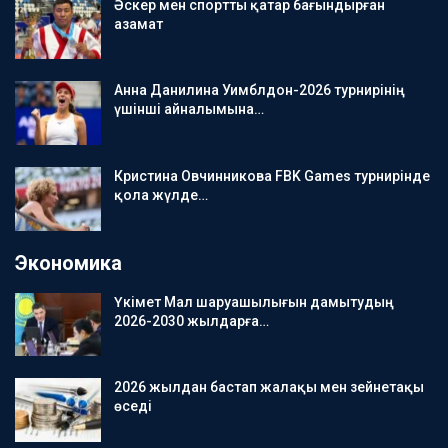
Әскер мен спортты қатар бағындырған
азамат
Анна Данилина Уимблдон-2026 турнирінің
үшінші айналымына…
Кристина Овчинникова FBK Games турнирінде
қола жүлде…
Экономика
Үкімет Мал шаруашылығын дамытудың
2026-2030 жылдарға…
2026 жылдан бастап жалақы мен зейнетақы
өседі