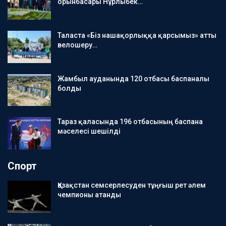
орынбасары Нұрлыбек…
Таласта «Біз нашақорлыққа қарсымыз» атты
велошеру…
Жамбыл ауданында 120 отбасы баспаналы
болды
Тараз қаласында 196 отбасының баспана
мәселесі шешілді
Спорт
Қазақстан семсерлесуден тұңғыш рет әлем
чемпионы атанды