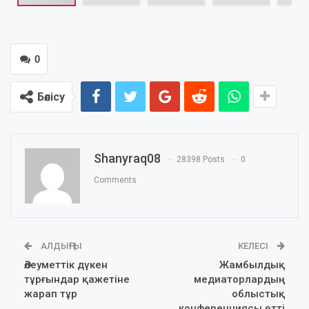
0
Бөлісу
Shanyraq08
28398 Posts
0
Comments
АЛДЫҢҒЫ
КЕЛЕСІ
Әлеуметтік дүкен
Жамбылдық
тұрғындар қажетіне
медиаторлардың
жарап тұр
облыстық
конференциясы өтті