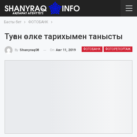
Басты бет
ФОТОБАНК
Туған өлке тарихымен танысты
ФОТОБАНК
ФОТОРЕПОРТАЖ
On
Авг 11, 2019
By
Shanyraq08