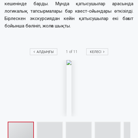
кешенінде барды. Мұнда қатысушылар арасында
логикалық тапсырмалары бар квест-ойындары өткізілді.
Бірлескен экскурсиядан кейін қатысушылар екі бағыт
бойынша бөлініп, жолға шықты.
АЛДЫҢҒЫ
КЕЛЕСІ
1
of
11