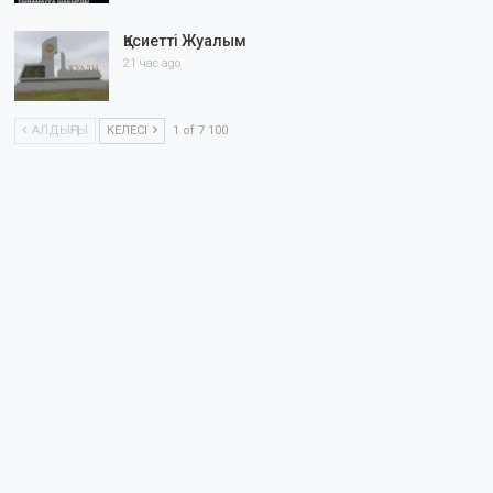
Қасиетті Жуалым
21 час ago
АЛДЫҢҒЫ
КЕЛЕСІ
1 of 7 100