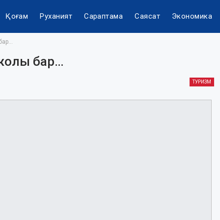
Қоғам
Руханият
Сараптама
Саясат
Экономика
бар…
 жолы бар…
ТУРИЗМ