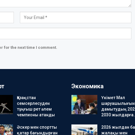
r for the next time I comment.
рт
Экономика
Қазақстан
Үкімет Мал
семсерлесуден
шаруашылығын
тұңғыш рет әлем
дамытудың 202
чемпионы атанды
2030 жылдарға
Әскер мен спортты
2026 жылдан ба
қатар бағындырған
жалақы мен