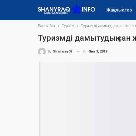
Жаңалықтар
Басты бет
Туризм
Туризмді дамытудың сан жолы 
Туризмді дамытудың сан
On
Янв 3, 2019
By
Shanyraq08