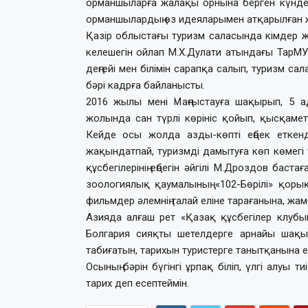
орманшыларға жалақы орнына берген күндер
орманшылардың өз идеяларымен атқарылған ж
Қазір облыстағы туризм сала­сында кімдер жү
келешегін ойлап М.Х.Дулати атындағы ТарМУ-
деңгейі мен білімін сарапқа салып, туризм с
бәрі кадрға байланысты.
2016 жылы мені Маңғыстауға шақырып, 5 ад
жолында сан түрлі көрініс қойып, қысқаме
Кейде осы жолда азды-көпті еңбек еткенд
жақындатпай, туризмді дамытуға көп көмегі т
құсбегілерінің еңбегін әйгілі М.Дроздов бас
зоологиялық қаумалының «102-Бөрілі» қоры
фильмдер әлемнің талай еліне тарағанына, жам
Азияда алғаш рет «Қазақ құсбегілер клубын»
Болгария сияқты шетелдерге арнайы шақыр
табиғатын, тарихын туристерге танытқанына е
Осының бәрін бүгінгі ұрпақ біліп, үлгі алуы
тарих деп есептеймін.