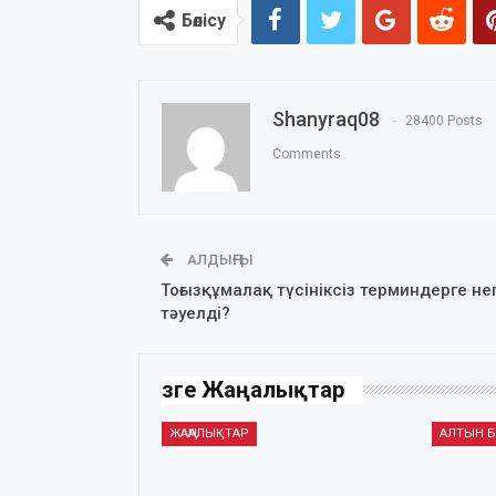
Бөлісу
Shanyraq08
28400 Posts
Comments
АЛДЫҢҒЫ
Тоғызқұмалақ түсініксіз терминдерге не
тәуелді?
Өзге Жаңалықтар
ЖАҢАЛЫҚТАР
АЛТЫН Б