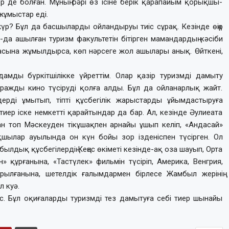
 де болған. Мұның бәрі өз ісіне берік қарапайым қорықшы-
ұмыстар еді.
р? Бұл да басшы­ларды ойландыруы тиіс сұрақ. Кезін­де өңір
да ашыл­ған туризм факультетін бітірген мамандардың кәсіби
аласына жұмылдырса, көп нәрсеге жол ашылары анық. Өйткені,
амды бүркітшілікке үйреттім. Олар қазір туризмді дамыту
тражды кино түсіруді қолға алды. Бұл да ойланарлық жайт.
ерді ұмытып, тіпті құсбегілік жарыстарды ұйымдастыруға
иер іске немкетті қарайтындар да бар. Ал, кезінде Әулиеата
таған топ Мәскеуден тікұшақпен арнайы ұшып келіп, «Андасай»
қшылар ауылында он күн бойы зор ізденіспен түсірген. Ол
былдық құсбегілердің Кеңес өкіметі кезінде-ақ оза шауып, Орта
 құрғанына, «Тастүлек» фильмін түсіріп, Америка, Венгрия,
ылғанына, шетелдік ғалымдармен бірлесе Жамбыл жерінің
л куә.
 тиіс. Бұл оқиғаларды туризмді тез дамытуға себі тиер шынайы