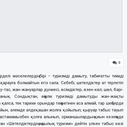
0
рделі мәселелердің бірі – туризмді дамыту, табиғатты тиімді
 қарауға болмайтын егіз сала. Себебі, шетелдіктер ат терлетіп
-тас, жан-жануарлар дүниесі, өсімдіктер, өзен-көл, шөл, бәрі-
анық. Сондықтан, өңірлік туризмді дамытуды жан-жақты
қалса, тек тарихи орындар төңірегінен аса алмай, тар шеңберде
тайын, әлемде әлдеқашан жолға қойылып, қыруар табыс тауып
бастамамызбен қолға алынып, орманшылардың қиын кезеңінде
ан «Шетелдіктердің аңшылық туризмі» дейтін үлкен табыс көзі