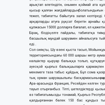
арықтап өлетіндігін, онымен қоймай ата қ
қысыр қалған жағдайлардың болатындығын ғ
тежеп, табиғатты байытуға залал келтіреді.
арқарларды атуға рұқсат беретін арнайы қ
құлжасын 15000 долларға бағалап, ел қажетін
Бірақ, біздің елге пайдалы, табиғат­қа т
басшылық мұндай шаруамен айналысуға тыйы
еді…
Сол сияқты, Шу өзені қыста тасып, Мойынқ
территориясындағы 60 000 шаршы метр аума
көлшіктер қыруар балыққа толып, құтқару
әуесқой қырғыз балықшыларға қармақпен ау
мекемеге таза табыс құйдық. Бұл сома қазірг
тық орман шаруашылығы басқар­ма­сының аң
Ара-арасында Франция, Ресейден келген турис
тауып отырғанбыз. Тіпті, шетелдіктерді қызы
өз табиғатымызды тонамай, Қырғыз Республи
қалдырғаннан бөлек 150 бас құндыз тыш