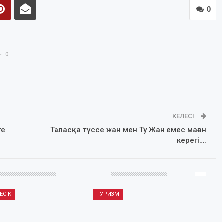
0
0
КЕЛЕСІ
ге
Таласқа түссе жан мен Ту Жан емес маған
керегі….
ЕСІК
ТУРИЗМ