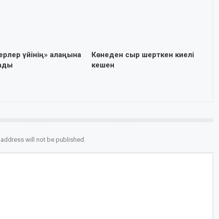
ерлер үйінің» алаңына
Көнеден сыр шерткен киелі
нады
кешен
 address will not be published.