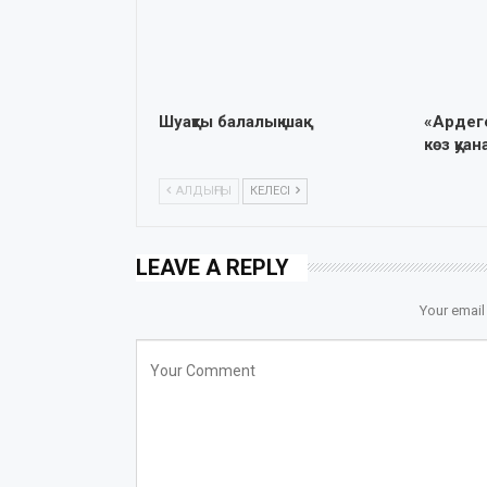
Шуақты балалық шақ
«Ардег
көз қуа
АЛДЫҢҒЫ
КЕЛЕСІ
LEAVE A REPLY
Your email