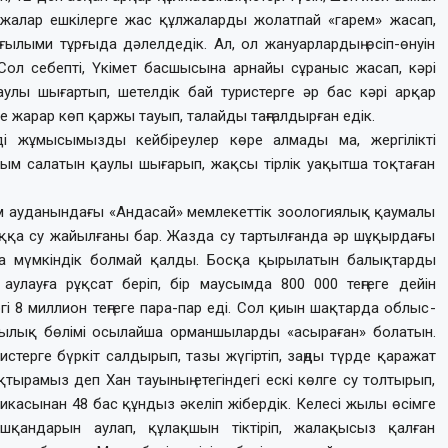
ұлжалар ешкілерге жас құлжаларды жолатпай «гарем» жасап,
ылыми тұрғыда дәлелдедік. Ал, ол жануарлардың өсіп-өнуін
 Сол себепті, Үкімет басшысына арнайы сұраныс жасап, кәрі
аулы шығартып, шетелдік бай туристерге әр бас кәрі арқар
е жарар көп қаржы тауып, талайды таңғалдырған едік.
иімді жұмысымызды кейбіреулер көре алмады ма, жергілікті
м салатын қаулы шығарып, жақсы тірлік уақытша тоқтаған
ұм ауданындағы «Андасай» мемлекеттік зоологиялық қаумалы
ққа су жайылғаны бар. Жазда су тартылғанда әр шұқырдағы
ға мүмкіндік болмай қалды. Босқа қырылатын балықтарды
лауға рұқсат беріп, бір маусымда 800 000 теңгеге дейін
і 8 миллион теңгеге пара-пар еді. Сол қиын шақтарда облыс­
шылық бөлімі осылайша орманшыларды «асыра­ған» болатын.
­тер­ге бүркіт салдырып, тазы жүгіртіп, заңды түрде қаражат
қтырамыз деп Хан тауының етегіндегі ескі көлге су толтырып,
касынан 48 бас құндыз әкеліп жібердік. Келесі жылы өсімге
қандарын аулап, құлақшын тіктіріп, жалақысыз қалған