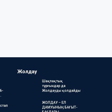
Жолдау
Шақпақтық
тұрғындар да
6-
Жолдауды қолдайды
…
ЖОЛДАУ – ЕЛ
стап
ДАМУЫНЫҢ БАҒЫТ-