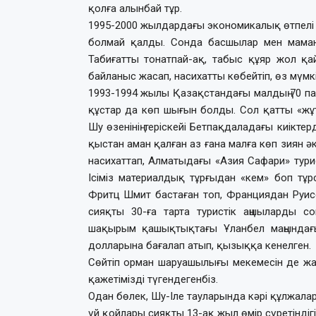
қолға алынбай тұр.
1995-2000 жылдардағы экономикалық өтпелі
болмай қалды. Сонда басшылар мен маманд
Табиғатты тонатпай-ақ, табыс құяр жол қай
байланыс жасап, насихатты көбейтіп, өз мүмкі
1993-1994 жылы Қазақстандағы малдың 70 пай
құстар да көп шығын болды. Сол қатты «жұт
Шу өзенінің теріскейі Бетпақдаладағы киіктерд
қыстан аман қалған аз ғана малға көп зиян ә
насихаттап, Алматыдағы «Азия Сафари» тури
Ісіміз материал­дық тұрғыдан «кем» боп тұр
Фритц Шмит бастаған топ, Франциядан Руис
сияқты 30-ға тарта туристік аңшыларды с
шақырым қашықтықтағы Ұланбел маңындағ
долларына бағалап атып, қызыққа кенелген.
Сөйтіп орман шаруашылығы мекемесін де жар
қажетімізді түгендегенбіз.
Одан бөлек, Шу-Іле тауларында кәрі құлжалар
үй қойлары сияқты 13-ақ жыл өмір сүретіндігі