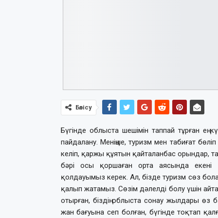
Бөлісу
Бүгінде облыста шешімін таппай тұрған ең кү
пайдалану. Меніңше, туризм мен табиғат бөліп
келіп, қаржы құятын қайталанбас орындар, тау
бәрі осы қоршаған орта аясында екені 
қолдауымыз керек. Ал, бізде туризм сөз бола 
қалып жатамыз. Сөзім дәлелді болу үшін ай
отырған, біздің облыста сонау жылдары өз 
жан бағуына сеп болған, бүгінде тоқтап қалғ