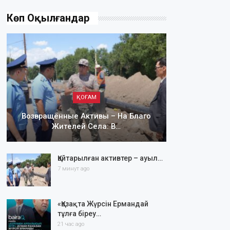
Көп Оқылғандар
ҚОҒАМ
Возвращённые Активы – На Благо
Жителей Села: В…
Қайтарылған активтер – ауыл…
7 минут ago
«Қазақта Жүрсін Ермандай
тұлға біреу…
21 час ago