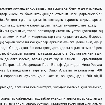
 кезеңде орманшы-қорықшыларға жалақы беруге де мүмкіндік
ар «Осынау байлықтың ішінде отырып неге дәрменсізбіз?
сы?» деп түгел атқа мініп, шетелдік туристік фирмалармен
ндігімізді әлімізге қарай дұрыс пайдаланудың жолын іздеді.
ызы қырылып, талай совхоздар «таяғын» ұстап қалғанда, аң-
та» жемтік жейтін жыртқыштар ғана қырылған жоқ. Әсіресе,
ің соңынан жүретін қасқырлар еркінсіп ауылға дейін еніп, ауыр
келді. Сондықтан, біз осы қасқырға қарсы аңшылықты көбірек
с­тік фирмасы арқылы алғашқы жұмыс­ты бастап кеткен едік.
са да алға басып, әлемнің 20-ға жуық елінен – Германиядан
е Патрих, Швейцариядан Рает Вольф, Даниядан Нина Урсула
онау Бетпақдалаға тарттық. Олар Алматы әуежайынан 700
ы қарапайым ауылға қона жатып, әр қасқырды 200 АҚШ
ылқап, алғашқы компьютерге, жүрдек көлікке қол жеткізіп,
 жиналар сай-шоқылардың бар екендігін анықтап, арқарлар да
н, 12-ден асқан арқар құлжасының тістері түсіп, шөп жей алмай