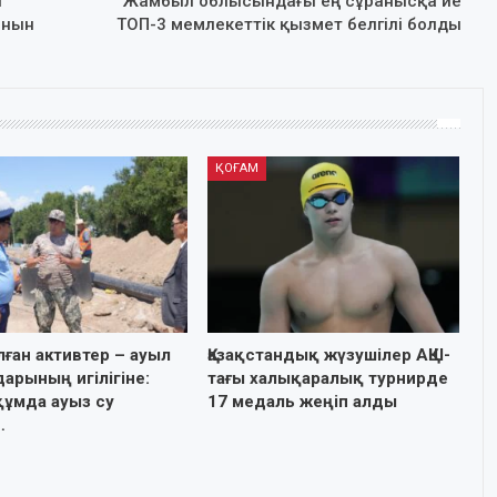
н
Жамбыл облысындағы ең сұранысқа ие
ынын
ТОП-3 мемлекеттік қызмет белгілі болды
ҚОҒАМ
лған активтер – ауыл
Қазақстандық жүзушілер АҚШ-
арының игілігіне:
тағы халықаралық турнирде
ұмда ауыз су
17 медаль жеңіп алды
…