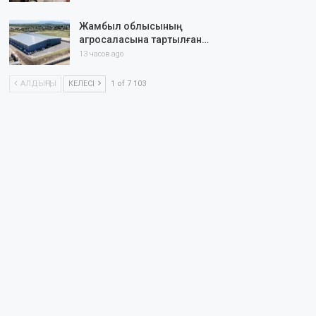
Жамбыл облысының
агросаласына тартылған…
13 часов ago
АЛДЫҢҒЫ
КЕЛЕСІ
1 of 7 103