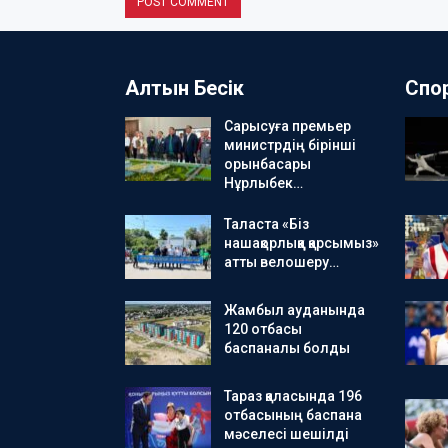
Алтын Бесік
Спо
Сарысуға премьер
министрдің бірінші
орынбасары
Нұрлыбек…
Таласта «Біз
нашақорлыққа қарсымыз»
атты велошеру…
Жамбыл ауданында
120 отбасы
баспаналы болды
Тараз қаласында 196
отбасының баспана
мәселесі шешілді