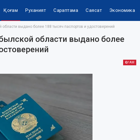
Қоғам
Руханият
Сараптама
Саясат
Экономика
 области выдано более 188 тысяч паспортов и удостоверений
мбылской области выдано более
достоверений
ҚОҒАМ