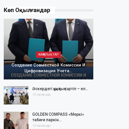
Көп Оқылғандар
ЖАҢАЛЫҚТАР
Создание Совместной Комиссии И
Цифровизация Учета…
Әскердегі құқықтық тәртіп – ел…
13 часов ago
GOLDEN COMPASS «Меркі»
табиғи паркін…
13 часов ago