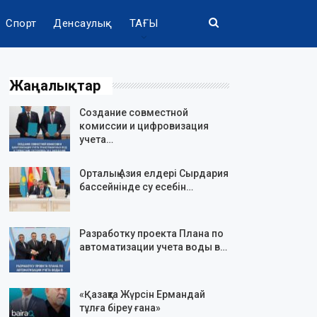
Спорт
Денсаулық
ТАҒЫ
Жаңалықтар
Создание совместной
комиссии и цифровизация
учета…
Орталық Азия елдері Сырдария
бассейнінде су есебін…
Разработку проекта Плана по
автоматизации учета воды в…
«Қазақта Жүрсін Ермандай
тұлға біреу ғана»