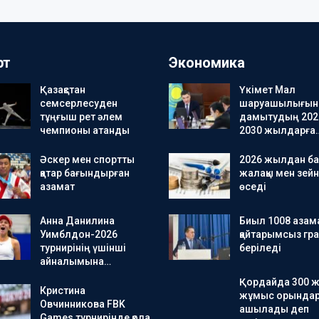
рт
Экономика
Қазақстан
Үкімет Мал
семсерлесуден
шаруашылығын
тұңғыш рет әлем
дамытудың 202
чемпионы атанды
2030 жылдарға
Әскер мен спортты
2026 жылдан ба
қатар бағындырған
жалақы мен зейн
азамат
өседі
Анна Данилина
Биыл 1008 азама
Уимблдон-2026
қайтарымсыз гра
турнирінің үшінші
беріледі
айналымына…
Қордайда 300 
Кристина
жұмыс орында
Овчинникова FBK
ашылады деп
Games турнирінде қола