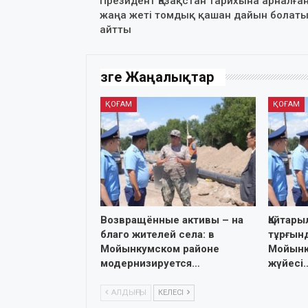
Президент Қазақстан тарихына арналға
жаңа жеті томдық қашан дайын болат
айтты
Өзге Жаңалықтар
ҚОҒАМ
ҚОҒАМ
Возвращённые активы – на
Қайтары
благо жителей села: в
тұрғынд
Мойынкумском районе
Мойынқ
модернизируется…
жүйесі
АЛДЫҢҒЫ
КЕЛЕСІ