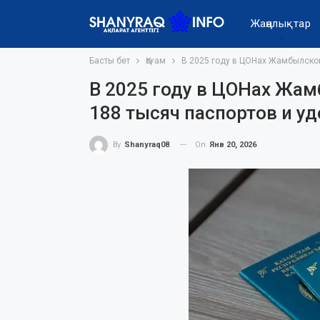
Жаңалықтар
Басты бет
Қоғам
В 2025 году в ЦОНах Жамбылской
В 2025 году в ЦОНах Жа
188 тысяч паспортов и у
On
Янв 20, 2026
By
Shanyraq08