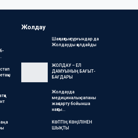
Жолдау
Шақпақтық тұрғындар да
Жолдауды қолдайды
6-
…
ЖОЛДАУ – ЕЛ
стап
ДАМУЫНЫҢ БАҒЫТ-
етақы
БАҒДАРЫ
Жолдауда
тқа
медициналық сапаны
нт
жақсарту бойынша
нақты…
жаңа
КӨПТІҢ КӨҢІЛІНЕН
ры
ШЫҚТЫ