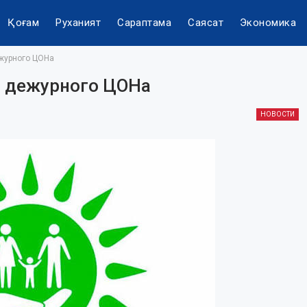
Қоғам
Руханият
Сараптама
Саясат
Экономика
ежурного ЦОНа
с дежурного ЦОНа
НОВОСТИ