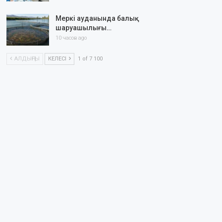
Меркі ауданында балық
шаруашылығы…
10 часов ago
АЛДЫҢҒЫ
КЕЛЕСІ
1 of 7 100