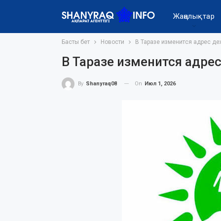
Жаңалықтар
Басты бет
Новости
В Таразе изменится адрес д
В Таразе изменится адре
On
Июл 1, 2026
By
Shanyraq08