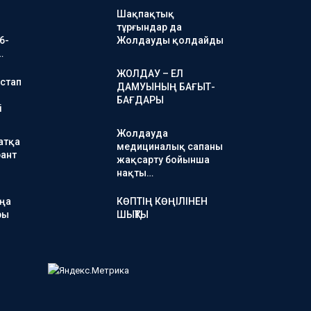
Шақпақтық
тұрғындар да
6-
Жолдауды қолдайды
…
ЖОЛДАУ – ЕЛ
стап
ДАМУЫНЫҢ БАҒЫТ-
БАҒДАРЫ
і
Жолдауда
атқа
медициналық сапаны
ант
жақсарту бойынша
нақты…
аңа
КӨПТІҢ КӨҢІЛІНЕН
ры
ШЫҚТЫ