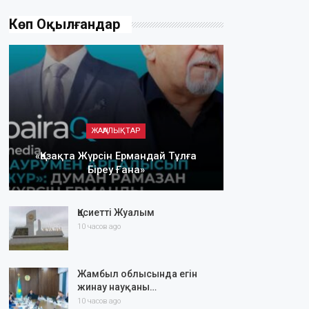
Көп Оқылғандар
ЖАҢАЛЫҚТАР
«Қазақта Жүрсін Ермандай Тұлға
Біреу Ғана»
Қасиетті Жуалым
10 часов ago
Жамбыл облысында егін
жинау науқаны…
10 часов ago