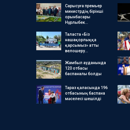
Сарысуға премьер
министрдің бірінші
орынбасары
Нұрлыбек…
Таласта «Біз
нашақорлыққа
қарсымыз» атты
велошеру…
Жамбыл ауданында
120 отбасы
баспаналы болды
Тараз қаласында 196
отбасының баспана
мәселесі шешілді