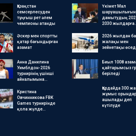
Қазақстан
Үкімет Мал
семсерлесуден
шаруашылығын
тұңғыш рет әлем
дамытудың 202
чемпионы атанды
2030 жылдарға
Әскер мен спортты
2026 жылдан ба
қатар бағындырған
жалақы мен
азамат
зейнетақы өсед
Анна Данилина
Биыл 1008 азам
Уимблдон-2026
қайтарымсыз гр
турнирінің үшінші
беріледі
айналымына…
Қордайда 300 ж
Кристина
жұмыс орында
Овчинникова FBK
ашылады деп
Games турнирінде
күтілуде
қола жүлде…