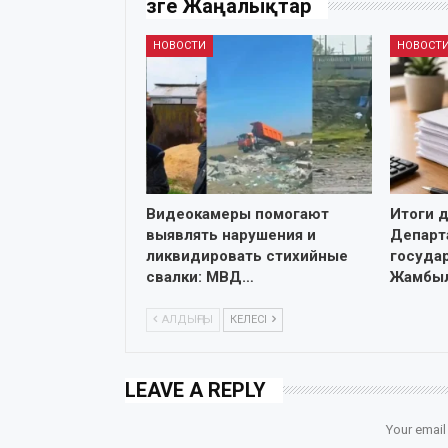
Өзге Жаңалықтар
НОВОСТИ
НОВОСТ
Видеокамеры помогают
Итоги 
выявлять нарушения и
Департ
ликвидировать стихийные
госуда
свалки: МВД…
Жамбы
АЛДЫҢҒЫ
КЕЛЕСІ
LEAVE A REPLY
Your email