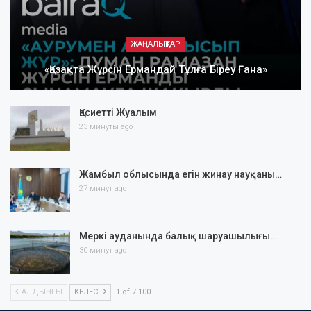
ЖАҢАЛЫҚТАР
«Қазақта Жүрсін Ермандай Тұлға Біреу Ғана»
Қасиетті Жуалым
23 минуты ago
Жамбыл облысында егін жинау науқаны…
27 минут ago
Меркі ауданында балық шаруашылығы…
30 минут ago
АЛДЫҢҒЫ
КЕЛЕСІ
1 of 7 100