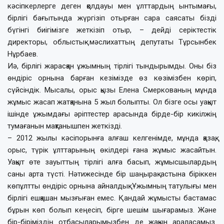
кәсіпкерлерге деген қолдауы мен ұлттардың ынтымағы,
бірлігі бағытында жүргізіп отырған сара саясаты бізді
бүгінгі биігімізге жеткізіп отыр, – дейді серіктестік
директоры, облыстық мәслихаттың депутаты Тұрсынбек
Нұрбаев.
Иә, бірлігі жарасқан ұжымның тірлігі тындырымды. Оны біз
өндіріс орнына барған кезімізде өз көзімізбен көріп,
сүйсіндік. Мысалы, орыс қызы Елена Смеркованың мұнда
жұмыс жасап жатқанына 5 жыл болыпты. Ол бізге осы уақыт
ішінде ұжымдағы әріптестер арасында бірде-бір кикілжің
тумағанын мақтанышпен жеткізді.
– 2012 жылы кәсіпорынға алғаш келгенімде, мұнда қазақ,
орыс, түрік ұлттарының өкілдері ғана жұмыс жасайтын.
Уақыт өте зауыттың тірлігі алға басып, жұмысшылардың
саны арта түсті. Нәтижесінде бір шаңырақ астына біріккен
көпұлтты өндіріс орнына айналдық. Ұжымның татулығы мен
бірлігі ешқашан мызғыған емес. Қандай жұмысты бастамас
бұрын көп болып кеңесіп, бірге шешім шығарамыз. Және
бір-біріміздің отбасыларымызбен де жақын араласамыз.