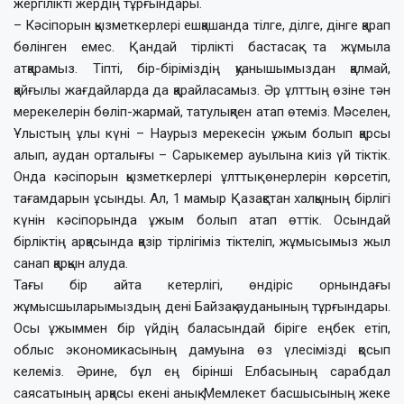
жергілікті жердің тұрғындары.
– Кәсіпорын қызметкерлері ешқашанда тілге, ділге, дінге қарап
бөлінген емес. Қандай тірлікті бастасақ та жұмыла
атқарамыз. Тіпті, бір-біріміздің қуанышымыздан қалмай,
қайғылы жағдайларда да қарайласамыз. Әр ұлттың өзіне тән
мерекелерін бөліп-жармай, татулықпен атап өтеміз. Мәселен,
Ұлыстың ұлы күні – Наурыз мерекесін ұжым болып қарсы
алып, аудан орталығы – Сарыкемер ауылына киіз үй тіктік.
Онда кәсіпорын қызметкерлері ұлттық өнерлерін көрсетіп,
тағамдарын ұсынды. Ал, 1 мамыр Қазақстан халқының бірлігі
күнін кәсіпорында ұжым болып атап өттік. Осындай
бірліктің арқасында қазір тірлігіміз тіктеліп, жұмысымыз жыл
санап қарқын алуда.
Тағы бір айта кетерлігі, өндіріс орнындағы
жұмысшыларымыздың дені Байзақ ауданының тұрғындары.
Осы ұжыммен бір үйдің баласындай біріге еңбек етіп,
облыс экономикасының дамуына өз үлесімізді қосып
келеміз. Әрине, бұл ең бірінші Елбасының сарабдал
саясатының арқасы екені анық. Мемлекет басшысының жеке