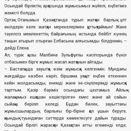
Осындай бірліктің арқасында жұмысымыз жүйелі, еңбегіміз
жемісті болуда.
Ортақ Отанымыз Қазақстанда тұрып жатқан барлық ұлт
өкілдерін келе жатқан мерекелерімен құттықтаймын! Және
тәуелсіз мемлекеттің байрағының астында бейбіт күннің
таңын атырып отырған Елбасына алғысымды білдіремін, –
дейді Елена.
Ал, түрік қызы Малбина Зульфұғлы кәсіпорында бүкіл
отбасымен бірге жұмыс жасап жатқанын айтады.
– Бастапқыда зауытқа өзім жұмысқа келгенмін. Мұндағы
жағдайды көзбен көріп, біршама уақыт еңбек еткеннен
кейін жолдасымды, енемді және іні-сіңлілерімді жұмысқа
тарттым. Қазір бәріміз осындағы цехтамыз. Айлық
жалақымыз ешқашан кешіктірілген емес және ай сайын
сыйақы беріліп келеді. Бұдан бөлек, зауыттағы
жұмысшылардың барлығы бір-біріне қол ұшын беруге,
қиындық туындаған сәттерде көмектесуге дайын тұрады.
Осындай бірлігі жарасқан Қазақстан атты егеменді елде,