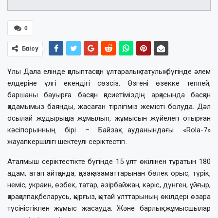
0
Бөлісу
Ұлы Дала елінде қалыптасқан ұлтаралық татулық бүгінде әлем
елдеріне үлгі екендігі сөзсіз. Өзгені өзекке теппей,
баршаны бауырға басқан қасиетіміздің арқасында басқан
қадамымыз баянды, жасаған тірлігіміз жемісті болуда. Дәл
осылай жұдырықша жұмылып, жұмысын жүйелеп отырған
кәсіпорынның бірі – Байзақ ауданындағы «Rola-7»
жауапкершілігі шектеулі серіктестігі.
Аталмыш серіктестікте бүгінде 15 ұлт өкілінен тұратын 180
адам, атап айтқанда, қазақ азаматтарынан бөлек орыс, түрік,
неміс, украин, өзбек, татар, әзірбайжан, кәріс, дүнген, ұйғыр,
қарақалпақ, беларусь, қырғыз, қытай ұлттарының өкілдері өзара
түсіністікпен жұмыс жасауда. Және барлық жұмысшылар