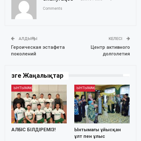
Comments
АЛДЫҢҒЫ
КЕЛЕСІ
Героическая эстафета
Центр активного
поколений
долголетия
Өзге Жаңалықтар
ЫНТЫМАҚ
ЫНТЫМАҚ
АЛҒЫС БІЛДІРЕМІЗ!
Ынтымағы ұйысқан
ұлт пен ұлыс