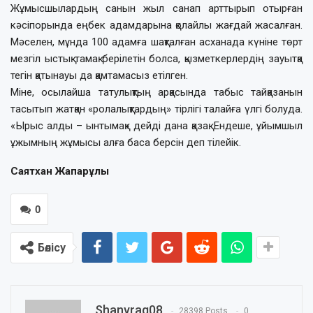
Жұмысшылардың санын жыл санап арттырып отырған
кәсіпорында еңбек адамдарына қолайлы жағдай жасалған.
Мәселен, мұнда 100 адамға шақталған асханада күніне төрт
мезгіл ыстық тамақ берілетін болса, қызметкерлердің зауытқа
тегін қатынауы да қамтамасыз етілген.
Міне, осылайша татулықтың арқасында табыс тайқазанын
тасытып жатқан «ролалықтардың» тірлігі талайға үлгі болуда.
«Ырыс алды – ынтымақ» дейді дана қазақ. Ендеше, ұйымшыл
ұжымның жұмысы алға баса берсін деп тілейік.
Саятхан Жапарұлы
0
Бөлісу
Shanyraq08
28398 Posts
0