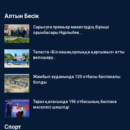
Алтын Бесік
Сарысуға премьер министрдің бірінші
орынбасары Нұрлыбек…
Таласта «Біз нашақорлыққа қарсымыз» атты
велошеру…
Жамбыл ауданында 120 отбасы баспаналы
болды
Тараз қаласында 196 отбасының баспана
мәселесі шешілді
Спорт