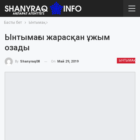
Басты бет
Ынтымақ
Ынтымағы жарасқан ұжым
озады
ЫНТЫМАҚ
On
Май 29, 2019
By
Shanyraq08