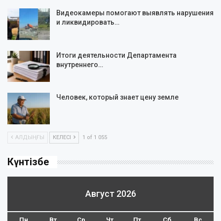
Видеокамеры помогают выявлять нарушения
и ликвидировать…
Итоги деятельности Департамента
внутреннего…
Человек, который знает цену земле
АЛДЫҢҒЫ
КЕЛЕСІ
1 of 1 055
Күнтізбе
Август 2026
Пн
Вт
Ср
Чт
Пт
Сб
Вс