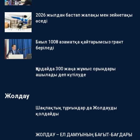
2026 жылдан бастап жалақы мен зейнетақы
өседі
Биыл 1008 азаматқа қайтарымсыз грант
беріледі
Қордайда 300 жаңа жұмыс орындары
ашылады деп күтілуде
Жолдау
Шақпақтық тұрғындар да Жолдауды
қолдайды
ЖОЛДАУ – ЕЛ ДАМУЫНЫҢ БАҒЫТ-БАҒДАРЫ