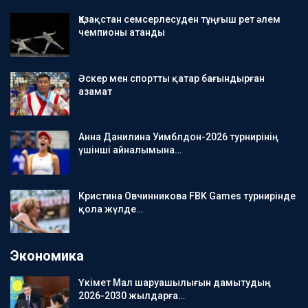
Қазақстан семсерлесуден тұңғыш рет әлем
чемпионы атанды
Әскер мен спортты қатар бағындырған
азамат
Анна Данилина Уимблдон-2026 турнирінің
үшінші айналымына…
Кристина Овчинникова FBK Games турнирінде
қола жүлде…
Экономика
Үкімет Мал шаруашылығын дамытудың
2026-2030 жылдарға…