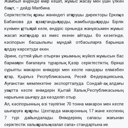
Жамбыл өңірінде өмір кешіп, жұмыс жасау мен үшін үлкен
бақыт, – дейді Малбина.
Серіктестіктің қаржы жөніндегі атқарушы директоры Еркеқыз
Бабанова да қазақстандық­тарды, жамбылдықтарды Бірлік
күнімен құттықтай келе, өндіріс орнында жанұясымен жұмыс
жасап жатқандар аз емес екенін айтады. Өз кезегінде,
кәсіпорын басшылығы мұндай отбасыларға барынша
қолдау көрсетуде екен.
Әрине, сүттей ұйып отырған ұжымның жүйелі жұмысын бас
бармақпен бағалауға тұрарлық. Қазір серіктестіктің бірінші
сұрыпты макарон өнімдері мен кеспе нандары елімізбен
қатар, Қырғыз Республикасына, Ресей Федерациясына,
Ауғанстан мемлекетіне экспортталуда. Сондай-ақ, алдағы
уақытта кеспе өнімдерін Қытай Халық Республикасының
нарығына шығару да көзделіп отыр.
Ал, кәсіпорынның өзі тәулігіне 70 тонна макарон мен кеспе
шығаруға қауқарлы. Цехтарда макаронның 17 және кеспенің
7 түрі дайындалады. Өнімдерінің сапасы жағынан
серіктестік халықаралық «халал сапа» стандартына ие.