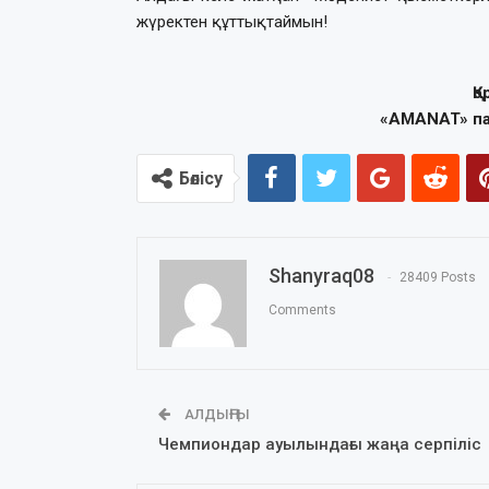
жүректен құттықтаймын!
Қ
«AMANAT» па
Бөлісу
Shanyraq08
28409 Posts
Comments
АЛДЫҢҒЫ
Чемпиондар ауылындағы жаңа серпіліс