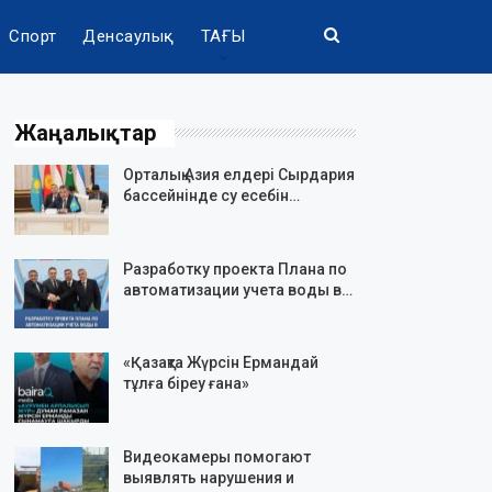
Спорт
Денсаулық
ТАҒЫ
Жаңалықтар
Орталық Азия елдері Сырдария
бассейнінде су есебін…
Разработку проекта Плана по
автоматизации учета воды в…
«Қазақта Жүрсін Ермандай
тұлға біреу ғана»
Видеокамеры помогают
выявлять нарушения и