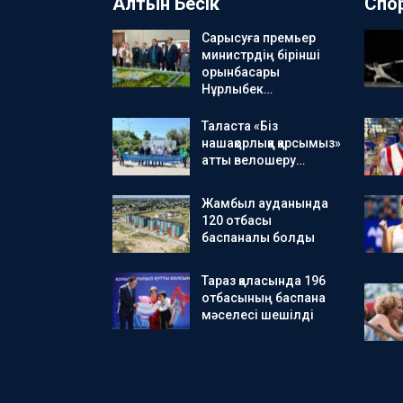
Алтын Бесік
Спо
Сарысуға премьер
министрдің бірінші
орынбасары
Нұрлыбек…
Таласта «Біз
нашақорлыққа қарсымыз»
атты велошеру…
Жамбыл ауданында
120 отбасы
баспаналы болды
Тараз қаласында 196
отбасының баспана
мәселесі шешілді