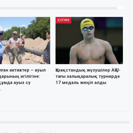
ҚОҒАМ
лған активтер – ауыл
Қазақстандық жүзушілер АҚШ-
арының игілігіне:
тағы халықаралық турнирде
ұмда ауыз су
17 медаль жеңіп алды
…