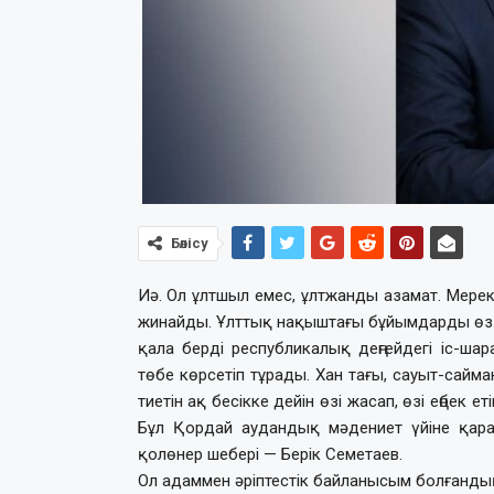
Бөлісу
Иә. Ол ұлтшыл емес, ұлтжанды азамат. Мереке
жинайды. Ұлттық нақыштағы бұйымдарды өз қо
қала берді республикалық деңгейдегі іс-ш
төбе көрсетіп тұрады. Хан тағы, сауыт-сайма
тиетін ақ бесікке дейін өзі жасап, өзі еңбек
Бұл Қордай аудандық мәдениет үйіне қарас
қолөнер шебері — Берік Семетаев.
Ол адаммен әріптестік байланысым болғандық