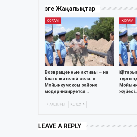
Өзге Жаңалықтар
ҚОҒАМ
ҚОҒАМ
Возвращённые активы – на
Қайтары
благо жителей села: в
тұрғынд
Мойынкумском районе
Мойынқ
модернизируется…
жүйесі
АЛДЫҢҒЫ
КЕЛЕСІ
LEAVE A REPLY