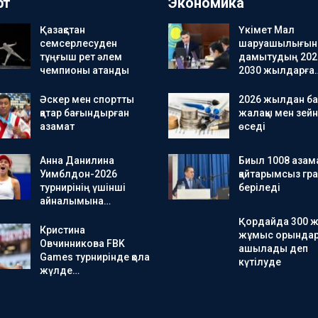
рт
Экономика
Қазақстан
Үкімет Мал
семсерлесуден
шаруашылығын
тұңғыш рет әлем
дамытудың 202
чемпионы атанды
2030 жылдарға
Әскер мен спортты
2026 жылдан ба
қатар бағындырған
жалақы мен зейн
азамат
өседі
Анна Данилина
Биыл 1008 азама
Уимблдон-2026
қайтарымсыз гра
турнирінің үшінші
беріледі
айналымына…
Қордайда 300 
Кристина
жұмыс орында
Овчинникова FBK
ашылады деп
Games турнирінде қола
күтілуде
жүлде…