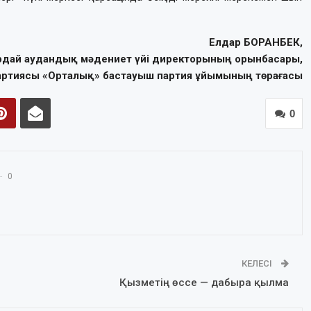
Елдар БОРАНБЕК,
ордай аудандық мәдениет үйі директорының орынбасары,
ртиясы «Орталық» бастауыш партия ұйымының төрағасы
0
0
КЕЛЕСІ
Қызметің өссе — дабыра қылма