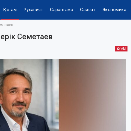
Қоғам
Руханият
Сараптама
Саясат
Экономика
Семетаев
Берік Семетаев
ҚОҒАМ