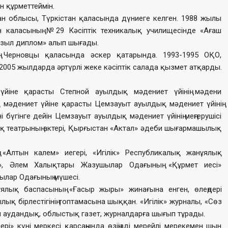
 құрметтеймін.
ан облысы, Түркістан қаласында дүниеге келген. 1988 жылы
тан каласының №29 Кәсіптік техникалық училищесінде «Ағаш
зыл диплом» алып шығады.
ң Черновцы қаласында әскер қатарында. 1993-1995 ОҚО,
005 жылдарда әртүрлі жеке кәсіптік салада қызмет атқарды.
іне қарасты Степной ауылдық мәдениет үйінің мәдени
әдениет үйіне қарасты Цемзауыт ауылдық мәдениет үйінің
үгінге дейін Цемзауыт ауылдық мәдениет үйінің меңгерушісі
ық театрының актері, Қырғыстан «Актал» әдеби шығармашылық
 «Алтын калем» иегері, «Игілік» Республикалық жанұялық
і», Әлем Халықтары Жазушылар Одағының «Құрмет иесі»
ылар Одағының мүшесі.
ялық баспасының «Ғасыр жыры» жинағына енген, өлеңдері
қ бірлестігінің топтамасына шыққан. «Игілік» журналы, «Сөз
н аудандық, облыстық газет, журналдарға шығып тұрады.
і» күні меркесі қарсаңында өзіңізді мерейлі мерекемен шын