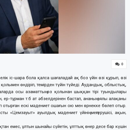
0
лік іс-шара бола қалса шағаладай ақ боз үйін өзі құрып, өзі
лымен өндіріп, темірден түйін түйеді. Аудандық, облыстық,
араларда осы азаматтың өз қолынан шыққан тірі туындылары
н, ер-тұрман т.б ат әбзелдерінен бастап, ананың аялы алақаны
 етіп отырған ескі мәдениет ошағын ою мен өрнекке бөлеп отыр.
ты «Цемзауыт» ауылдық мәдениет үйінің меңгерушісі, ақын,
тан емес, ұлтын шынайы сүйетін, ұлттық өнер десе бар күшін