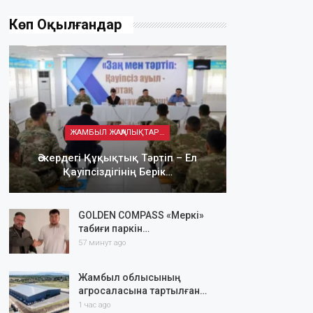
Көп Оқылғандар
ЖАМБЫЛ ЖАҢАЛЫҚТАРЫ
Әскердегі Құқықтық Тәртіп – Ел
Қауіпсіздігінің Берік…
GOLDEN COMPASS «Меркі»
табиғи паркін…
57 минут ago
Жамбыл облысының
агросаласына тартылған…
1 час ago