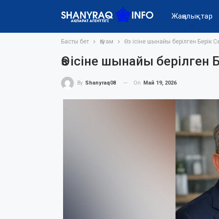
Жаңалықтар
Басты бет
Қоғам
Өз ісіне шынайы берілген Берік 
Өз ісіне шынайы берілген 
On
Май 19, 2026
By
Shanyraq08