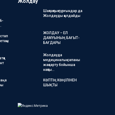
Жолдау
Шақпақтық тұрғындар да
Жолдауды қолдайды
6-
…
ЖОЛДАУ – ЕЛ
стап
ДАМУЫНЫҢ БАҒЫТ-
етақы
БАҒДАРЫ
Жолдауда
тқа
медициналық сапаны
нт
жақсарту бойынша
нақты…
жаңа
КӨПТІҢ КӨҢІЛІНЕН
ры
ШЫҚТЫ