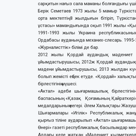
сарқитын нағыз сала маманы болғандығы үшін
Берік Семетаев 1973 жылы 5 мамыр Түркіст
орта мектептің 8 жылдығын бітіріп, Түркіс
ұстасы» мамандығында оқып 1991 жылы «Қы
1991-1993 жылы Украина республикасыны
Ордабасы ауданында механих-слесарь. 1995-2
«Журналисттік» білімі де бар.
2012 жылы Қордай аудандық мәдениет үй
ұйымдастырушысы, 2012ж Қордай аудандық м
мәдени ұйымдастырушысы, 2013 жылдан күні б
болып жемісті еңбек етуде. «Қордай» халықт
бірлестігінің мүшесі.
«Актал» әдеби шығармашылық бірлестігінің
баспасының «Қазақ Қоғамының Қайраткер
медалдарының иегері. Әлем Халықтары Жазуш
Шығармалары «Игілік» Республикалық жанұ
қырғыз тіліне аударылып «Актал» шығармашылы
Өнері» газеті республикалық басылымдар ме
Алдағы келе жатқан «Мәдениет қызметкерлер