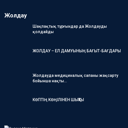
Жолдау
Шақпақтық тұрғындар да Жолдауды
қолдайды
ЖОЛДАУ – ЕЛ ДАМУЫНЫҢ БАҒЫТ-БАҒДАРЫ
Жолдауда медициналық сапаны жақсарту
бойынша нақты…
КӨПТІҢ КӨҢІЛІНЕН ШЫҚТЫ