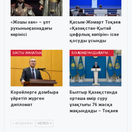
«Жошы хан» – ұлт
Қасым-Жомарт Тоқаев
рухының сахнадағы
«Қазақстан-Қытай
көрінісі
цифрлық көпірін» іске
қосуды ұсынды
БАСТЫ ЖАҢАЛЫҚ
БІЗ-ҚАЗАҚСТАНДЫҚТАРМЫЗ
Корейлерге домбыра
Былтыр Қазақстанда
үйретіп жүрген
орташа өмір сүру
дипломат
ұзақтығы 76 жасқа
жақындады – Тоқаев
АЛДЫҢҒЫ
КЕЛЕСІ