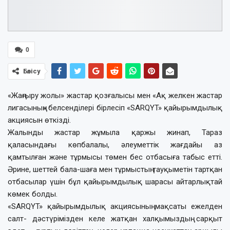
0
Бөлісу
«Жаңғыру жолы» жастар қозғалысы мен «Ақ желкен жастар
лигасының» белсенділері бірлесіп «SARQYT» қайырымдылық
акциясын өткізді.
Жалынды жастар жұмыла қаржы жинап, Тараз
қаласындағы көпбалалы, әлеуметтік жағдайы аз
қамтылған және тұрмысы төмен бес отбасыға табыс етті.
Әрине, шеттей бала-шаға мен тұрмыстың тауқыметін тартқан
отбасылар үшін бұл қайырымдылық шарасы айтарлықтай
көмек болды.
«SARQYT» қайырымдылық акциясының мақсаты ежелден
салт- дәстүрімізден келе жатқан халқымыздың сарқыт