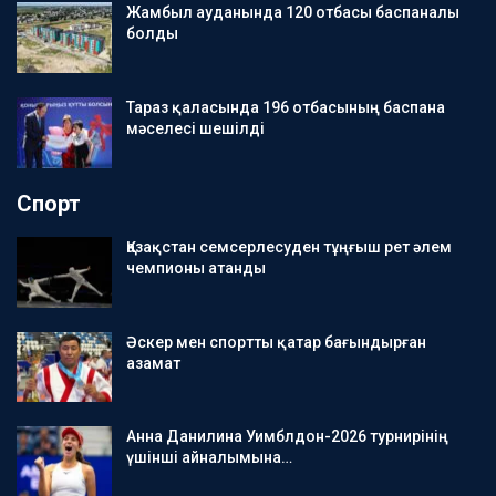
Жамбыл ауданында 120 отбасы баспаналы
болды
Тараз қаласында 196 отбасының баспана
мәселесі шешілді
Спорт
Қазақстан семсерлесуден тұңғыш рет әлем
чемпионы атанды
Әскер мен спортты қатар бағындырған
азамат
Анна Данилина Уимблдон-2026 турнирінің
үшінші айналымына…