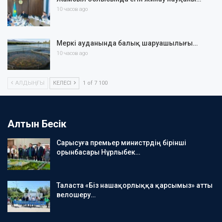
10 часов ago
Меркі ауданында балық шаруашылығы…
10 часов ago
АЛДЫҢҒЫ
КЕЛЕСІ
1 of 7 100
Алтын Бесік
Сарысуға премьер министрдің бірінші
орынбасары Нұрлыбек…
Таласта «Біз нашақорлыққа қарсымыз» атты
велошеру…