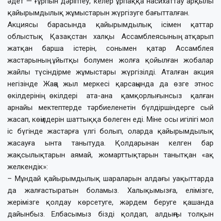
әдет — ғұрпын дәріптеу, келер ұрпаққа насихаттау арқылы
қайырымдылық жұмыстарын жүргізуге бағытталған.
Акциясы барасында қайырымдылық ісімен қаттар
облыстық Қазақстан халқы Ассамблеясының атқарып
жатқан барша істерін, сонымен қатар Ассамблея
жастарының ұйытқы болумен жолға қойылған жобалар
жайлы түсіндірме жұмыстары жүргізілді. Аталған акция
негізінде Жаңа жыл меркесі қарсаңында да өзге этнос
өкілдерінің өкілдері ата-ана қамқорлығынсыз қалған
арнайы мектептерде тәрбиеленетін бүлдіршіндерге сый
жасап, көңілдерін шаттыққа бөлеген еді. Міне осы игілігі мол
іс бүгінде жастарға үлгі болып, оларда қайырымдылық
жасауға ынта танытуда. Қолдарынан келген бар
жақсылықтарын аямай, жомарттықтарын танытқан «ақ
желкендік»:
– Мұндай қайырымдылық шараларын алдағы уақыттарда
да жалғастыратын боламыз. Халықымызға, елімізге,
жерімізге қолдау көрсетуге, жәрдем беруге қашанда
дайынбыз. Елбасымыз бізді қолдап, алдыңғы толқын