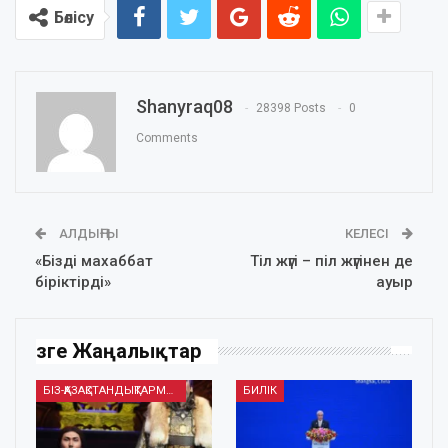
Бөлісу
Shanyraq08
28398 Posts
0
Comments
АЛДЫҢҒЫ
КЕЛЕСІ
«Бізді махаббат
Тіл жүгі – піл жүгінен де
біріктірді»
ауыр
Өзге Жаңалықтар
БІЗ-ҚАЗАҚСТАНДЫҚТАРМЫЗ
БИЛІК