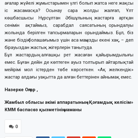
ағалар жүйелі жұмыстарымен үлгі болып жатса неге жақсы
іс жасамасқа? Осынау сара жолды жалғап, Ұлт
көшбасшысы Нұрсұлтан Әбішұлының жастарға артқан
сенімін ақтаймыз, сарабдал саясатының орындалуы
жолында берілген тапсырмаларын орындаймыз. Бұл, біз
және біздің болашағымыз үшін аса маңызды екені хақ, – деп
бірауыздан жастық жігерлерін танытуда.
Бұл жастардың алғашқы рет жасаған қайырымдылығы
емес. Бұған дейін де көптеген ауыз толтырып айтарлықтай
мейірімі мол істерден төбе көрсеткен. «Ақ желкендік»
жастар алдағы уақытта да алған беттерінен айнымақ емес.
Назерке Оңғар ,
Жамбыл облысы әкімі аппаратының «Қоғамдық келісім»
КММ баспасөз қызметінің маманы
0