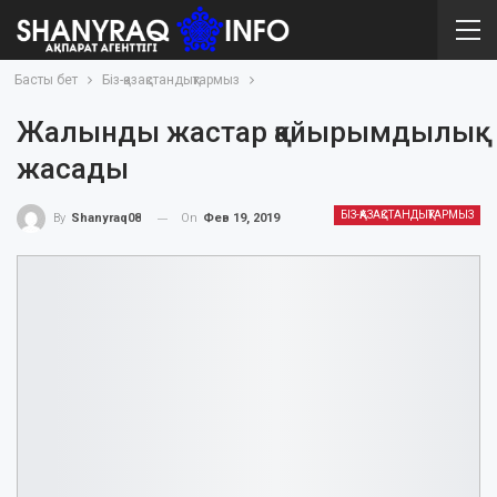
Басты бет
Біз-қазақстандықтармыз
Жалынды жастар қайырымдылық
жасады
БІЗ-ҚАЗАҚСТАНДЫҚТАРМЫЗ
On
Фев 19, 2019
By
Shanyraq08