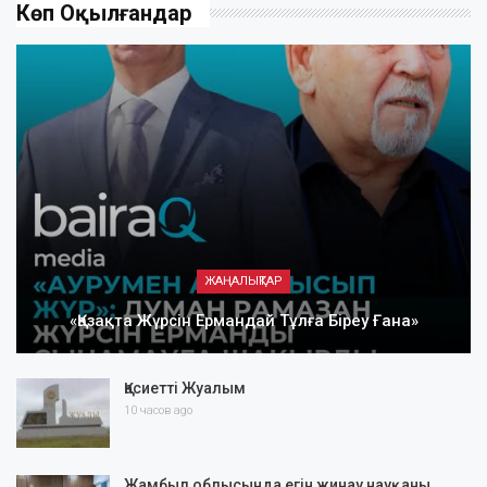
Көп Оқылғандар
ЖАҢАЛЫҚТАР
«Қазақта Жүрсін Ермандай Тұлға Біреу Ғана»
Қасиетті Жуалым
10 часов ago
Жамбыл облысында егін жинау науқаны…