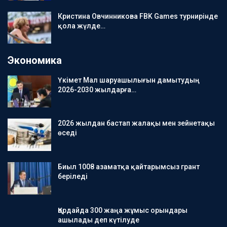
Кристина Овчинникова FBK Games турнирінде
қола жүлде…
Экономика
Үкімет Мал шаруашылығын дамытудың
2026-2030 жылдарға…
2026 жылдан бастап жалақы мен зейнетақы
өседі
Биыл 1008 азаматқа қайтарымсыз грант
беріледі
Қордайда 300 жаңа жұмыс орындары
ашылады деп күтілуде