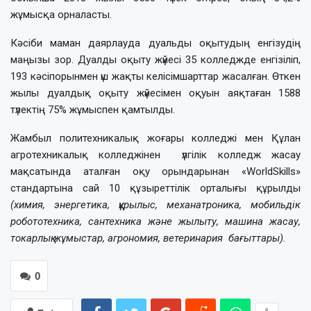
жұмысқа орналасты.
Кәсіби маман даярлауда дуальды оқытудың енгізудің
маңызы зор. Дуалды оқыту жүйесі 35 колледжде енгізіліп,
193 кәсіпорынмен үш жақты келісімшарттар жасалған. Өткен
жылы дуалдық оқыту жүйесімен оқуын аяқтаған 1588
түлектің 75% жұмыспен қамтылды.
Жамбыл политехникалық жоғары колледжі мен Құлан
агротехникалық колледжінен үлгілік колледж жасау
мақсатында аталған оқу орындарынан «WorldSkills»
стандартына сай 10 құзыреттілік орталығы құрылды
(химия, энергетика, құрылыс, механатроника, мобильдік
робототехника, сантехника және жылыту, машина жасау,
токарлық жұмыстар, агрономия, ветеринария бағыттары).
0