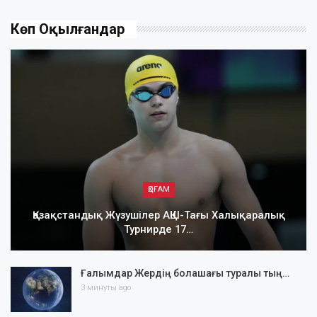
Көп Оқылғандар
ҚОҒАМ
Қазақстандық Жүзушілер АҚШ-Тағы Халықаралық
Турнирде 17…
Ғалымдар Жердің болашағы туралы тың…
3 минуты ago