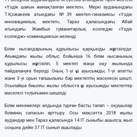
«Үздік шағын жинақталған мектеп», Меркі ауданындағы
Т.Қожакеев атындағы №39 мектеп-гиназиясы «Үздік
инновациялық мектеп», Тараз қаласындағы Абай
атындағы Жамбыл гуманитарлық колледжі «Үздік
колледж» номинациясын иеленді.
Білім нысандарының құрылысы қарқынды жүргізілуде.
Ағымдағы жылы облыс бойынша 16 білім нысанының
құрылысы жүргізіліп, 5 мектеп жаңа оқу жылында
пайдалануға берілді. Оның 1-уі үш ауысымды, 1-уі апатты
және 3-уі орын тапшылығы бар мектептің мәселесін шешті.
Осылайша биылғы жылы облыста үш ауысымды мектептер
мәселесі толығымен шешілді.
Білім мекемелері алдында тұрған басты талап – оқушылар
білімінің сапасын арттыру. Осы мақсатта 2018 жылы
аудандар мен Тараз қаласында 14 IT сыныбы ашылса, жыл
соңына дейін 37 IT сынып ашылады.