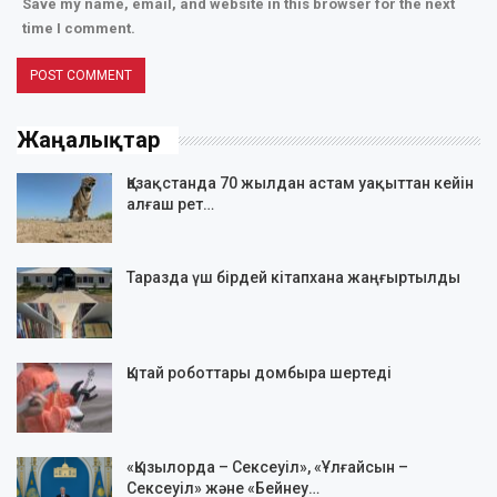
Save my name, email, and website in this browser for the next
time I comment.
Жаңалықтар
Қазақстанда 70 жылдан астам уақыттан кейін
алғаш рет…
Таразда үш бірдей кітапхана жаңғыртылды
Қытай роботтары домбыра шертеді
«Қызылорда – Сексеуіл», «Ұлғайсын –
Сексеуіл» және «Бейнеу…