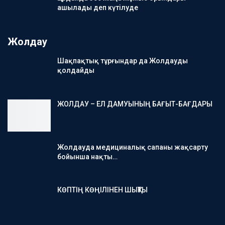
ашылады деп күтілуде
Жолдау
Шақпақтық тұрғындар да Жолдауды
қолдайды
ЖОЛДАУ – ЕЛ ДАМУЫНЫҢ БАҒЫТ-БАҒДАРЫ
Жолдауда медициналық сапаны жақсарту
бойынша нақты…
КӨПТІҢ КӨҢІЛІНЕН ШЫҚТЫ