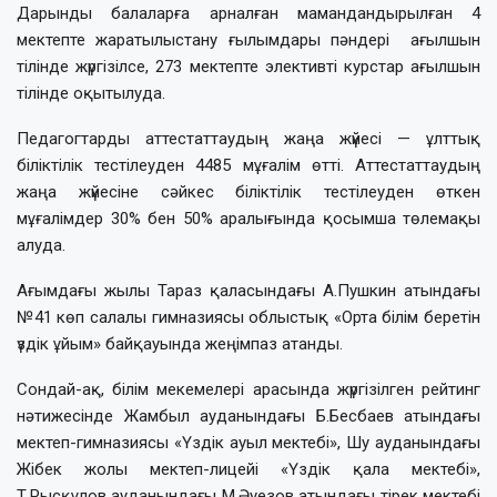
Дарынды балаларға арналған мамандандырылған 4
мектепте жаратылыстану ғылымдары пәндері ағылшын
тілінде жүргізілсе, 273 мектепте элективті курстар ағылшын
тілінде оқытылуда.
Педагогтарды аттестаттаудың жаңа жүйесі — ұлттық
біліктілік тестілеуден 4485 мұғалім өтті. Аттестаттаудың
жаңа жүйесіне сәйкес біліктілік тестілеуден өткен
мұғалімдер 30% бен 50% аралығында қосымша төлемақы
алуда.
Ағымдағы жылы Тараз қаласындағы А.Пушкин атындағы
№41 көп салалы гимназиясы облыстық «Орта білім беретін
үздік ұйым» байқауында жеңімпаз атанды.
Сондай-ақ, білім мекемелері арасында жүргізілген рейтинг
нәтижесінде Жамбыл ауданындағы Б.Бесбаев атындағы
мектеп-гимназиясы «Үздік ауыл мектебі», Шу ауданындағы
Жібек жолы мектеп-лицейі «Үздік қала мектебі»,
Т.Рысқұлов ауданындағы М.Әуезов атындағы тірек мектебі