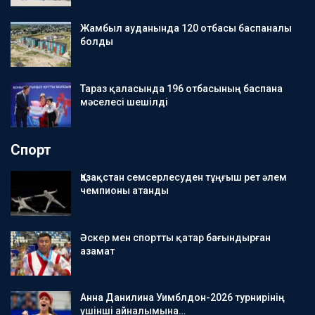
Жамбыл ауданында 120 отбасы баспаналы
болды
Тараз қаласында 196 отбасының баспана
мәселесі шешілді
Спорт
Қазақстан семсерлесуден тұңғыш рет әлем
чемпионы атанды
Әскер мен спортты қатар бағындырған
азамат
Анна Данилина Уимблдон-2026 турнирінің
үшінші айналымына…