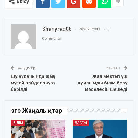
Бөлісу
Shanyraq08
28387 Posts
0
Comments
АЛДЫҢҒЫ
КЕЛЕСІ
Шу ауданында жаңа
Жаңа мектеп үш
музей пайдалануға
ауысымды білім беру
берілді
мәселесін шешеді
Өзге Жаңалықтар
БІЛІМ
БАСТЫ