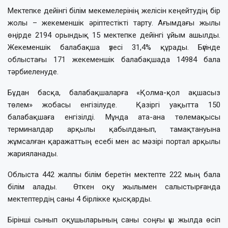
Мектепке дейінгі білім мекемелерінің желісін кеңейтудің бір
жолы – жекеменшік әріптестікті тарту. Ағымдағы жылы
өңірде 2194 орындық 15 мектепке дейінгі ұйым ашылды.
Жекеменшік балабақша үлесі 31,4% құрады. Бүгінде
облыстағы 171 жекеменшік балабақшада 14984 бала
тәрбиеленуде.
Бұдан басқа, балабақшаларға «Қолма-қол ақшасыз
төлем» жобасы енгізілуде. Қазіргі уақытта 150
балабақшаға енгізілді. Мұнда ата-ана төлемақысы
терминалдар арқылы қабылданып, тамақтануына
жұмсалған қаражаттың есебі мен ас мәзірі портал арқылы
жарияланады.
Облыста 442 жалпы білім беретін мектепте 222 мың бала
білім алады. Өткен оқу жылымен салыстырғанда
мектептердің саны 4 бірлікке қысқарды.
Бірінші сынып оқушыларының саны соңғы үш жылда өсіп