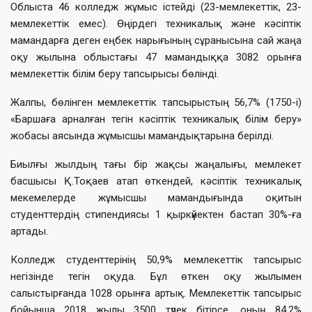
Облыста 46 колледж жұмыс істейді (23-мемлекеттік, 23-
мемлекеттік емес). Өңірдегі техникалық және кәсіптік
мамандарға деген еңбек нарығының сұранысына сай жаңа
оқу жылына облыстағы 47 мамандыққа 3082 орынға
мемлекеттік білім беру тапсырысы бөлінді.
Жалпы, бөлінген мемлекеттік тапсырыстың 56,7% (1750-і)
«Баршаға арналған тегін кәсіптік техникалық білім беру»
жобасы аясында жұмысшы мамандықтарына берілді.
Биылғы жылдың тағы бір жақсы жаңалығы, мемлекет
басшысы Қ.Тоқаев атап өткендей, кәсіптік техникалық
мекемелерде жұмысшы мамандығында оқитын
студенттердің стипендиясы 1 қыркүйектен бастап 30%-ға
артады.
Колледж студенттерінің 50,9% мемлекеттік тапсырыс
негізінде тегін оқуда. Бұл өткен оқу жылымен
салыстырғанда 1028 орынға артық. Мемлекеттік тапсырыс
бойынша 2018 жылы 3500 түлек бітірсе, оның 84,2%