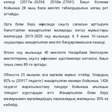
келеді
(2017ж.-26354, 2018ж.-27541).
Биыл болжам
бойынша 28 мың бала мектеп табалдырығын алғаш рет
аттайды.
Орта білім беру жүйесінде оқыту сапасын арттыруға
бағытталған жаңартылған мазмұнды енгізу жұмыстары
жалғасуда. 2019-2020 оқу жылында 4, 9 және 10-сынып
оқушылары жаңартылған мектеп бағдарламасына көшеді.
Өткен оқу жылында 40 мектепте Назарбаев Зияткерлік
мектептерінің оқыту жүйесімен әдістемелері енгізілсе, биыл
оның саны 80-ге артады.
Облыста 25 мыңнан аса мұғалім жұмыс істейді. Олардың
82%-ы
(20917 педагог
)
жаңартылған мазмұн бойынша, 1426
педагог жаратылыстану пәндері бойынша ағылшын
тіліндегі курстардан өтті. Жаңартылған білім беру
мазмұнымен мұғалімдердің лауазымдық жалақысы 30%-ға
көбейді.