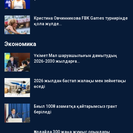
Кристина Овчинникова FBK Games турнирінде
қола жүлде…
Экономика
Үкімет Мал шаруашылығын дамытудың
2026-2030 жылдарға…
2026 жылдан бастап жалақы мен зейнетақы
өседі
Биыл 1008 азаматқа қайтарымсыз грант
беріледі
Қордайда 300 жаңа жұмыс орындары