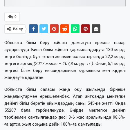
0
Бөлісу
Облыста білім беру жүйесін дамытуға ерекше назар
аударылуда. Биыл білім жүйесін қаржыландыруға 130 млрд.
теңге бөлінді, бұл өткен жылмен салыстырғанда 22,2 млрд.
теңгеге артық
(2017 жылы – 107,8 млрд. тг.).
Оның 5,1 млрд.
теңгесі білім беру нысандарының құрылысы мен күрделі
жөндеуге қаралған.
Облыста білім саласы жаңа оқу жылында бірнеше
жаңалықтармен ерекшеленбек. Атап айтқанда мектепке
дейінгі білім беретін ұйымдардың саны 545-ке жетті. Онда
55207 бала тәрбиеленуде. Өңірде мектепке дейінгі
тәрбиемен қамтылғандар үлесі 3-6 жас аралығында 98,6%-
ға артса, жыл соңына дейін 100%-ға қамтылады.