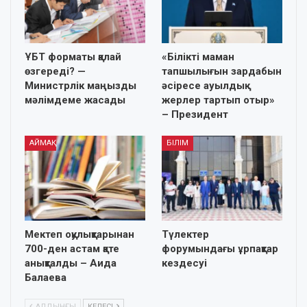
ҰБТ форматы қалай
«Білікті маман
өзгереді? —
тапшылығын зардабын
Министрлік маңызды
әсіресе ауылдық
мәлімдеме жасады
жерлер тартып отыр»
– Президент
АЙМАҚ
БІЛІМ
Мектеп оқулықтарынан
Түлектер
700-ден астам қате
форумындағы ұрпақтар
анықталды – Аида
кездесуі
Балаева
АЛДЫҢҒЫ
КЕЛЕСІ