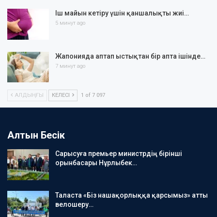
Іш майын кетіру үшін қаншалықты жиі…
5 минут ago
Жапонияда аптап ыстықтан бір апта ішінде…
7 минут ago
АЛДЫҢҒЫ
КЕЛЕСІ
1 of 7 097
Алтын Бесік
Сарысуға премьер министрдің бірінші
орынбасары Нұрлыбек…
Таласта «Біз нашақорлыққа қарсымыз» атты
велошеру…