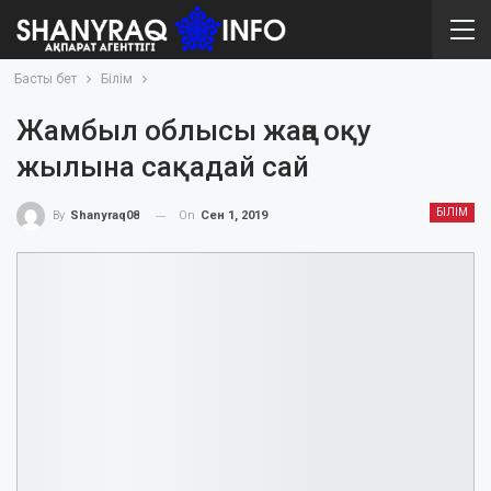
Басты бет
Білім
Жамбыл облысы жаңа оқу
жылына сақадай сай
БІЛІМ
On
Сен 1, 2019
By
Shanyraq08