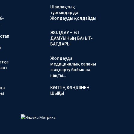
Шақпақтық
тұрғындар да
6-
Жолдауды қолдайды
…
ЖОЛДАУ – ЕЛ
стап
ДАМУЫНЫҢ БАҒЫТ-
БАҒДАРЫ
і
Жолдауда
атқа
медициналық сапаны
ант
жақсарту бойынша
нақты…
аңа
КӨПТІҢ КӨҢІЛІНЕН
ры
ШЫҚТЫ