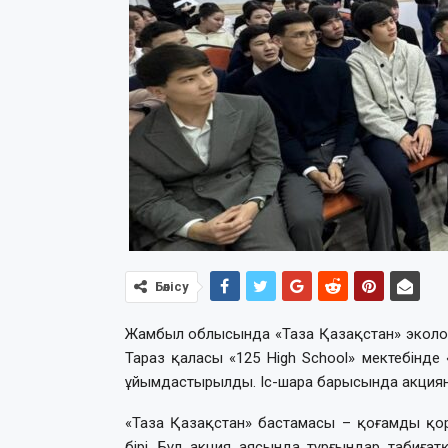
Бөлісу
Жамбыл облысында «Таза Қазақстан» эколог
Тараз қаласы «125 High School» мектебінд
ұйымдастырылды. Іс-шара барысында акцияны
«Таза Қазақстан» бастамасы – қоғамды қор
бірі. Бұл акция аясында тұрғындар табиғат