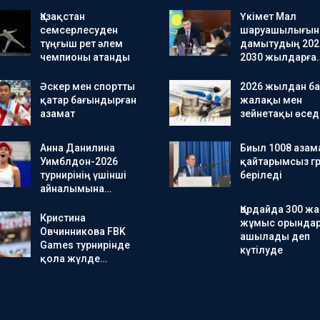
Қазақстан
Үкімет Мал
семсерлесуден
шаруашылығын
тұңғыш рет әлем
дамытудың 202
чемпионы атанды
2030 жылдарға
Әскер мен спортты
2026 жылдан ба
қатар бағындырған
жалақы мен
азамат
зейнетақы өсед
Анна Данилина
Биыл 1008 азам
Уимблдон-2026
қайтарымсыз гр
турнирінің үшінші
беріледі
айналымына…
Қордайда 300 ж
Кристина
жұмыс орында
Овчинникова FBK
ашылады деп
Games турнирінде
күтілуде
қола жүлде…