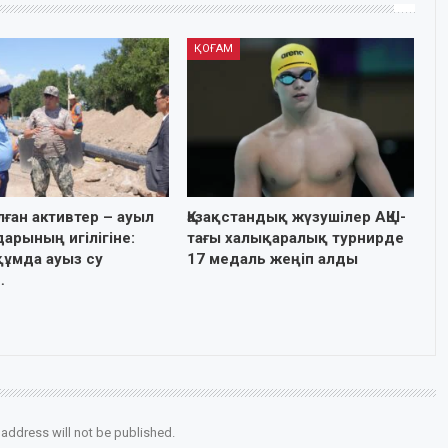
ҚОҒАМ
лған активтер – ауыл
Қазақстандық жүзушілер АҚШ-
арының игілігіне:
тағы халықаралық турнирде
ұмда ауыз су
17 медаль жеңіп алды
…
 address will not be published.