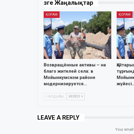
Өзге Жаңалықтар
ҚОҒАМ
ҚОҒАМ
Возвращённые активы – на
Қайтары
благо жителей села: в
тұрғынд
Мойынкумском районе
Мойынқ
модернизируется…
жүйесі
АЛДЫҢҒЫ
КЕЛЕСІ
LEAVE A REPLY
Your email