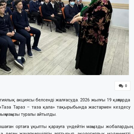
0
иялық акциясы белсенді жалғасуда. 2026 жылғы 19 қаңтарда
е «Таза Тараз – таза қала» тақырыбында жастармен кездесу
ң маңызы туралы айтылды.
шаған ортаға ұқыпты қарауға үндейтін маңызды жобалардың
қа деген жауапкершілігін арттырып, экологиялық мәдениетті