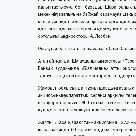
қалыптастыруға бет бұрады. Шара халықт
мекенінің тазалығына бейжай қарамауға шақы
келер ұрпаққа қолайлы әрі таза орта қалды
қатысып, қоршаған ортаны қорғау ісіне өз үл
орталығының директоры А. Лесбек.
Осындай бағыттағы іс-шаралар облыс бойынша
Атап айтқанда, Шу ауданының жастары «Таза 
Байзақ ауданында «Біздің өлке» атты экол
таңдауы» тақырыбында жастармен кездесу өтт
Жамбыл облысында тұрғындардың тазалық ж
акциясының ақпараттық сервисі арқылы телег
платформа арқылы 900 өтінім түскен. Телег
күл-қоқыстан тазалауға, көшелерге асфальт 
Жалпы, «Таза Қазақстан» акциясына 127,2 мың
шара аясында 60 тарихи-мәдени ескерткішт