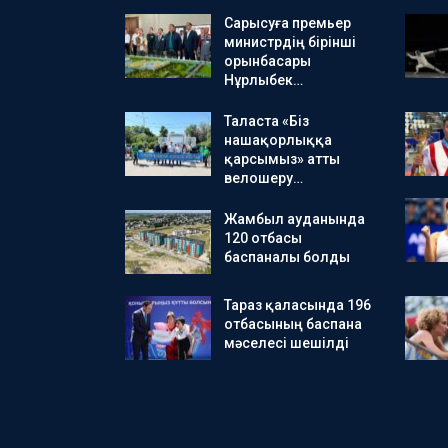
Сарысуға премьер
министрдің бірінші
орынбасары
Нұрлыбек…
Таласта «Біз
нашақорлыққа
қарсымыз» атты
велошеру…
Жамбыл ауданында
120 отбасы
баспаналы болды
Тараз қаласында 196
отбасының баспана
мәселесі шешілді