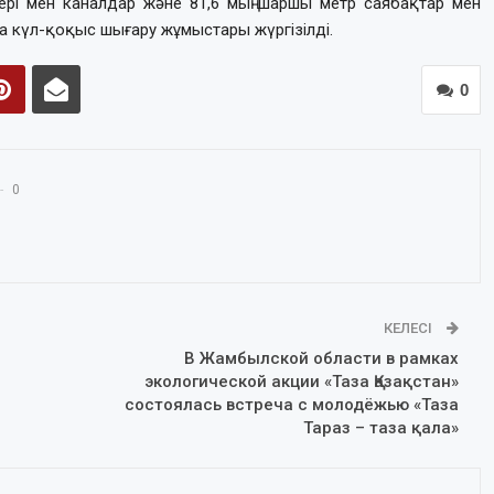
рі мен каналдар және 81,6 мың шаршы метр саябақтар мен
нна күл-қоқыс шығару жұмыстары жүргізілді.
0
0
КЕЛЕСІ
В Жамбылской области в рамках
экологической акции «Таза Қазақстан»
состоялась встреча с молодёжью «Таза
Тараз – таза қала»