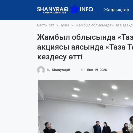
Жаңалықтар
Басты бет
Қоғам
Жамбыл облысында «Таза Қазақст
Жамбыл облысында «Таза
акциясы аясында «Таза Т
кездесу өтті
On
Янв 19, 2026
By
Shanyraq08