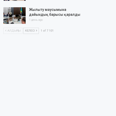
Жылыту маусымына
дайындық барысы қаралды
1 день ago
АЛДЫҢҒЫ
КЕЛЕСІ
1 of 7 101