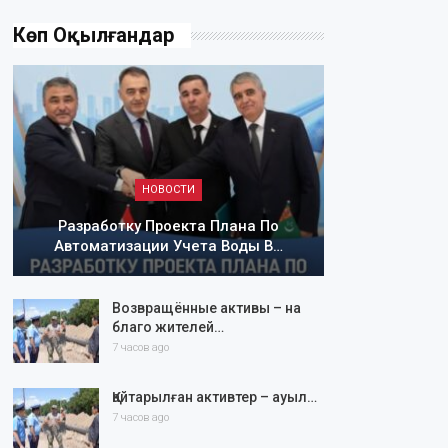
Көп Оқылғандар
НОВОСТИ
Разработку Проекта Плана По
Автоматизации Учета Воды В…
Возвращённые активы – на
благо жителей…
7 часов ago
Қайтарылған активтер – ауыл…
7 часов ago