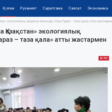
Қоғам
Руханият
Сараптама
Саясат
Экономика
ан» экологиялық акциясы аясында «Таза Тараз – таза қала» атты жастармен
 Қазақстан» экологиялық
араз – таза қала» атты жастармен
ҚОҒАМ