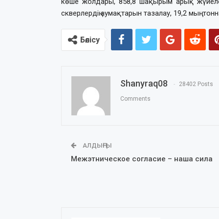
көше жолдары, 858,8 шақырым арық жүйеле
скверлердің аумақтарын тазалау, 19,2 мың то
Бөлісу
Shanyraq08
28402 Posts
Comments
АЛДЫҢҒЫ
Межэтническое согласие – наша сила