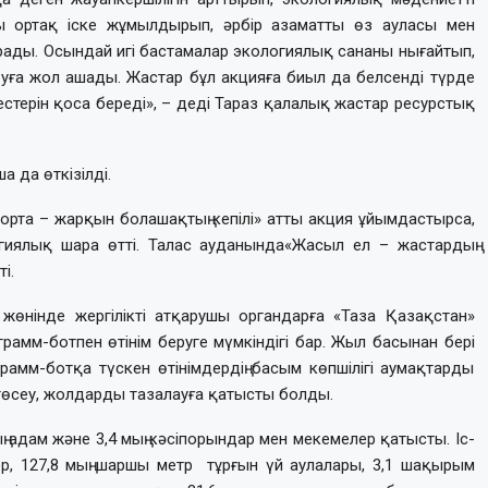
ы ортақ іске жұмылдырып, әрбір азаматты өз ауласы мен
рады. Осындай игі бастамалар экологиялық сананы нығайтып,
руға жол ашады. Жастар бұл акцияға биыл да белсенді түрде
естерін қоса береді», – деді Тараз қалалық жастар ресурстық
 да өткізілді.
орта – жарқын болашақтың кепілі» атты акция ұйымдастырса,
огиялық шара өтті. Талас ауданында«Жасыл ел – жастардың
і.
өнінде жергілікті атқарушы органдарға «Таза Қазақстан»
рамм-ботпен өтінім беруге мүмкіндігі бар. Жыл басынан бері
рамм-ботқа түскен өтінімдердің басым көпшілігі аумақтарды
төсеу, жолдарды тазалауға қатысты болды.
 адам және 3,4 мың кәсіпорындар мен мекемелер қатысты. Іс-
ер, 127,8 мың шаршы метр тұрғын үй аулалары, 3,1 шақырым