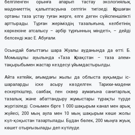
белгіленген орынға апарып тастау экологиялық
мәдениеттің қалыптасуына септігін тигізеді. Қоршаған
ортаны таза ұстау туған жерге, елге деген сүйіспеншілікті
арттырады. Тұрған жеріміздің тазалығына, келбетінің
көркеюіне атсалысу – әрбір тұрғынның міндеті», – дейді
белсенді жас Е. Абуғали.
Осындай бағыттағы шара Жуалы ауданында да өтті. Б.
Момышұлы ауылында «Таза Қазақстан – таза әлем»
тақырыбымен жастар кездесуі ұйымдастырылды.
Айта кетейік, ағымдағы жылы да облыста ауқымды іс-
шараларды іске асыру көзделген. Тарихи-мәдени
ескерткіштер, саябақ пен сквер аумағына санитарлық
тазалық және абаттандыру жұмыстары тұрақты түрде
жүргізіледі. Сонымен бірге 1 000 шақырым канал мен арық
жүйесі, 200 мың аула мен 10 мың шақырым көше жолы
күл-қоқыстан тазартылады. Бұдан бөлек, 200 мыңға жуық
көшет отырғызылады деп күтілуде.