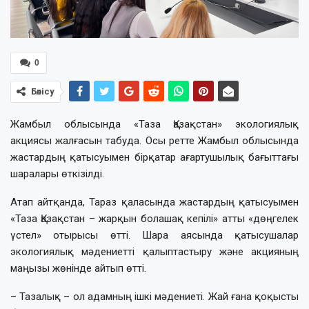
0
Бөлісу
Жамбыл облысында «Таза Қазақстан» экологиялық
акциясы жалғасын табуда. Осы ретте Жамбыл облысында
жастардың қатысуымен бірқатар ағартушылық бағыттағы
шаралары өткізілді.
Атап айтқанда, Тараз қаласында жастардың қатысуымен
«Таза Қазақстан – жарқын болашақ кепілі» атты «дөңгелек
үстел» отырысы өтті. Шара аясында қатысушалар
экологиялық мәдениетті қалыптастыру және акцияның
маңызы жөнінде айтып өтті.
– Тазалық – ол адамның ішкі мәдениеті. Жай ғана қоқысты