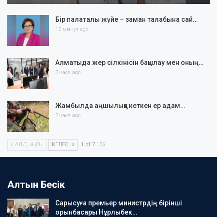
Бір палаталы жүйе – заман талабына сай…
10 минут ago
Алматыда жер сілкінісін бақылау мен оның…
3 часа ago
Жамбылда аңшылыққа кеткен ер адам…
3 часа ago
АЛДЫҢҒЫ
КЕЛЕСІ
1 of 7 106
Алтын Бесік
Сарысуға премьер министрдің бірінші
орынбасары Нұрлыбек…