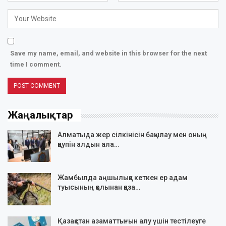
Save my name, email, and website in this browser for the next
time I comment.
Жаңалықтар
Алматыда жер сілкінісін бақылау мен оның
қаупін алдын ала…
Жамбылда аңшылыққа кеткен ер адам
туысының қолынан қаза…
Қазақстан азаматтығын алу үшін тестілеуге