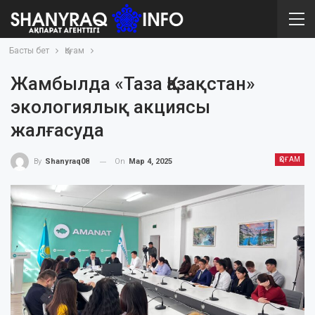
Басты бет
Қоғам
Жамбылда «Таза Қазақстан»
экологиялық акциясы
жалғасуда
ҚОҒАМ
On
Мар 4, 2025
By
Shanyraq08