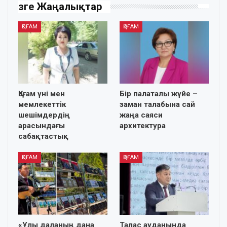
Өзге Жаңалықтар
ҚОҒАМ
ҚОҒАМ
Қоғам үні мен
Бір палаталы жүйе –
мемлекеттік
заман талабына сай
шешімдердің
жаңа саяси
арасындағы
архитектура
сабақтастық
ҚОҒАМ
ҚОҒАМ
«Ұлы даланың дана
Талас ауданында