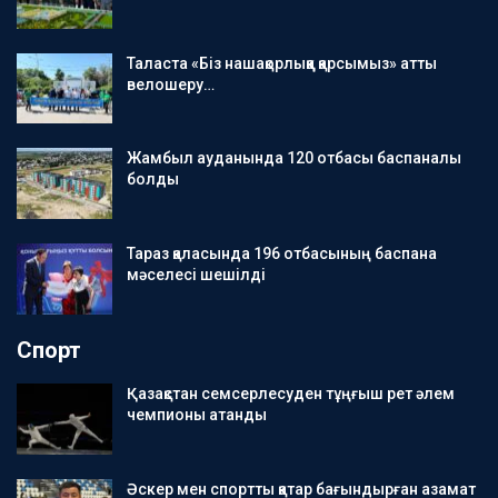
Таласта «Біз нашақорлыққа қарсымыз» атты
велошеру…
Жамбыл ауданында 120 отбасы баспаналы
болды
Тараз қаласында 196 отбасының баспана
мәселесі шешілді
Спорт
Қазақстан семсерлесуден тұңғыш рет әлем
чемпионы атанды
Әскер мен спортты қатар бағындырған азамат