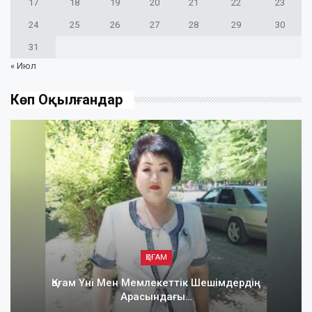
17
18
19
20
21
22
23
24
25
26
27
28
29
30
31
« Июл
Көп Оқылғандар
ҚОҒАМ
Қоғам Үні Мен Мемлекеттік Шешімдердің
Арасындағы…