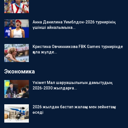
Анна Данилина Уимблдон-2026 турнирінің
үшінші айналымына…
Кристина Овчинникова FBK Games турнирінде
қола жүлде…
Экономика
Үкімет Мал шаруашылығын дамытудың
2026-2030 жылдарға…
2026 жылдан бастап жалақы мен зейнетақы
өседі