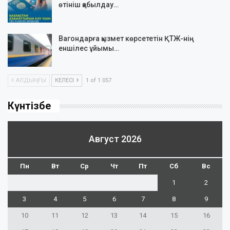
өтініш қабылдау…
Вагондарға қызмет көрсететін ҚТЖ-нің
еншілес ұйымы…
АЛДЫҢҒЫ
КЕЛЕСІ
1 of 1 057
Күнтізбе
Август 2026
Пн
Вт
Ср
Чт
Пт
Сб
Вс
1
2
3
4
5
6
7
8
9
10
11
12
13
14
15
16