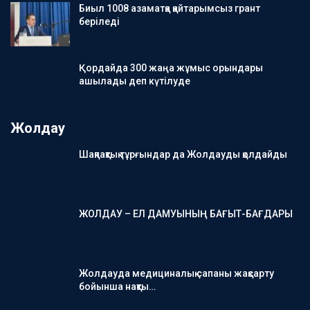
Биыл 1008 азаматқа қайтарымсыз грант
беріледі
Қордайда 300 жаңа жұмыс орындары
ашылады деп күтілуде
Жолдау
Шақпақтық тұрғындар да Жолдауды қолдайды
ЖОЛДАУ – ЕЛ ДАМУЫНЫҢ БАҒЫТ-БАҒДАРЫ
Жолдауда медициналық сапаны жақсарту
бойынша нақты…