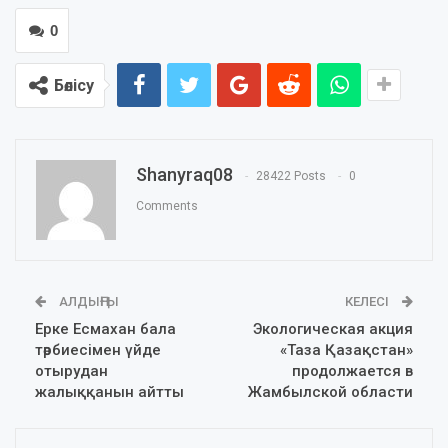
0
Бөлісу
Shanyraq08
28422 Posts
0
Comments
АЛДЫҢҒЫ
КЕЛЕСІ
Ерке Есмахан бала
Экологическая акция
тәрбиесімен үйде
«Таза Қазақстан»
отырудан
продолжается в
жалыққанын айтты
Жамбылской области