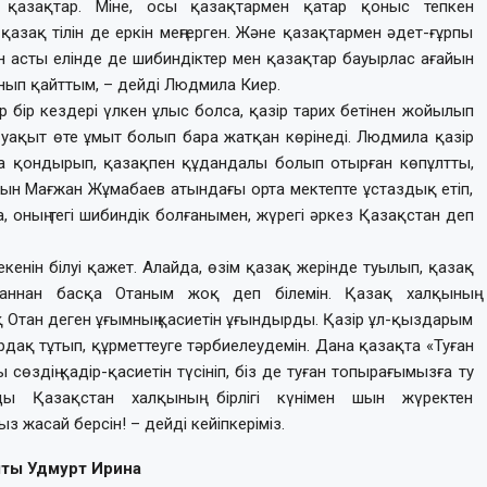
 қазақтар. Міне, осы қазақтармен қатар қоныс тепкен
, қазақ тілін де еркін меңгерген. Және қазақтармен әдет-ғұрпы
н асты елінде де шибиндіктер мен қазақтар бауырлас ағайын
уанып қайттым, – дейді Людмила Киер.
тер бір кездері үлкен ұлыс болса, қазір тарих бетінен жойылып
е уақыт өте ұмыт болып бара жатқан көрінеді. Людмила қазір
а қондырып, қазақпен құдандалы болып отырған көпұлтты,
 ақын Мағжан Жұмабаев атындағы орта мектепте ұстаздық етіп,
 оның тегі шибиндік болғанымен, жүрегі әркез Қазақстан деп
мекенін білуі қажет. Алайда, өзім қазақ жерінде туылып, қазақ
станнан басқа Отаным жоқ деп білемін. Қазақ халқының
ақ Отан деген ұғымның қасиетін ұғындырды. Қазір ұл-қыздарым
рдақ тұтып, құрметтеуге тәрбиелеудемін. Дана қазақта «Туған
 сөздің қадір-қасиетін түсініп, біз де туған топырағымызға ту
ды Қазақстан халқының бірлігі күнімен шын жүректен
жасай берсін! – дейді кейіпкеріміз.
ты Удмурт Ирина