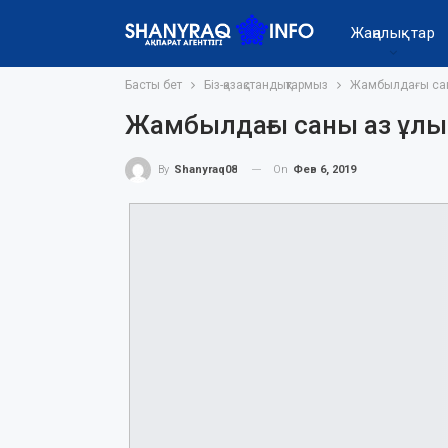
Жаңалықтар
Басты бет
Біз-қазақстандықтармыз
Жамбылдағы саны
Жамбылдағы саны аз ұлыс
On
Фев 6, 2019
By
Shanyraq08