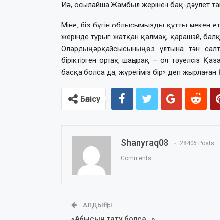
Иә, осылайша Жамбыл жерінен бақ-дәулет тап
Міне, біз бүгін облысымызды құтты мекен е
жерінде тұрып жатқан қалмақ, қарашай, балқ
Олардың әрқайсысының өз ұлтына тән салт
біріктірген ортақ шаңырақ – ол тәуелсіз Қазақ
басқа болса да, жүрегіміз бір» деп жырлаған Қ
Бөлісу
Shanyraq08
28406 Posts
Comments
АЛДЫҢҒЫ
«Абысын тату болса…»