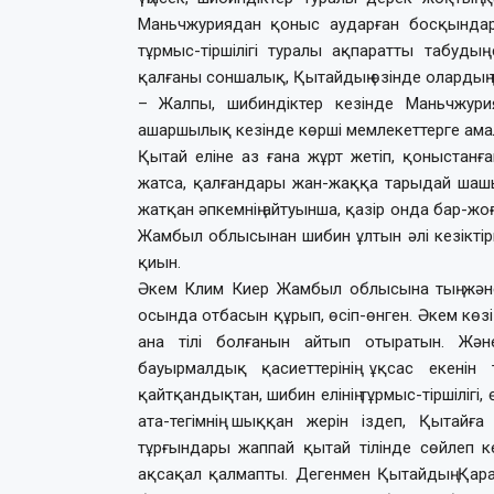
Маньчжуриядан қоныс аударған босқындар р
тұрмыс-тіршілігі туралы ақпаратты табудың
қалғаны соншалық, Қытайдың өзінде олардың т
– Жалпы, шибиндіктер кезінде Маньчжури
ашаршылық кезінде көрші мемлекеттерге ам
Қытай еліне аз ғана жұрт жетіп, қоныстанға
жатса, қалғандары жан-жаққа тарыдай шашы
жатқан әпкемнің айтуынша, қазір онда бар-жо
Жамбыл облысынан шибин ұлтын әлі кезіктірм
қиын.
Әкем Клим Киер Жамбыл облысына тың және 
осында отбасын құрып, өсіп-өнген. Әкем көзі 
ана тілі болғанын айтып отыратын. Жән
бауырмалдық қасиеттерінің ұқсас екенін 
қайтқандықтан, шибин елінің тұрмыс-тіршілігі,
ата-тегімнің шыққан жерін іздеп, Қытай
тұрғындары жаппай қытай тілінде сөйлеп к
ақсақал қалмапты. Дегенмен Қытайдың Қара