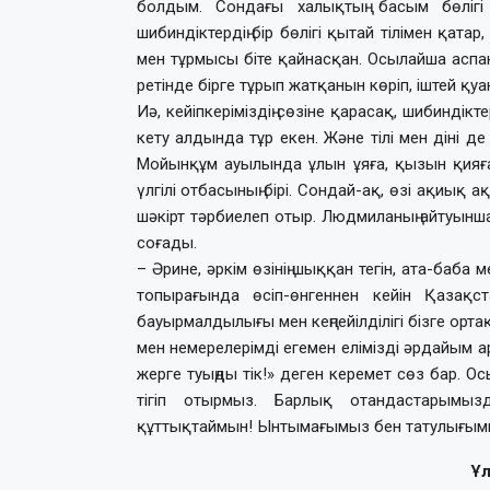
болдым. Сондағы халықтың басым бөлігі
шибиндіктердің бір бөлігі қытай тілімен қатар
мен тұрмысы біте қайнасқан. Осылайша аспа
ретінде бірге тұрып жатқанын көріп, іштей қ
Иә, кейіпкеріміздің сөзіне қарасақ, шибиндік
кету алдында тұр екен. Және тілі мен діні д
Мойынқұм ауылында ұлын ұяға, қызын қияғ
үлгілі отбасының бірі. Сондай-ақ, өзі ақиық
шәкірт тәрбиелеп отыр. Людмиланың айтуынша,
соғады.
– Әрине, әркім өзінің шыққан тегін, ата-баба 
топырағында өсіп-өнгеннен кейін Қазақ
бауырмалдылығы мен кеңпейілділігі бізге орт
мен немерелерімді егемен елімізді әрдайым а
жерге туыңды тік!» деген керемет сөз бар. Осы
тігіп отырмыз. Барлық отандастарымыз
құттықтаймын! Ынтымағымыз бен татулығымыз 
Ұл