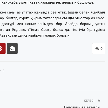
қан Жаба әулеті қазақ халқына тек алғысын білдіруде.
ткен саны аз ұлттар жайында сөз еттік. Бұдан бөлек Жамбыл
ар, болгар, бурят, қырым татарлары сынды этностар аз емес.
-дәстүрі мен наным-сенімдері бар. Алайда барлық ұлтты
стан. Ендеше, «Тіліміз басқа болса да, тілегіміз бір, түріміз
азақстан халқының бірлігі мәңгілік болсын!
0
0
КЕЛЕСІ
Головкин әке атанды