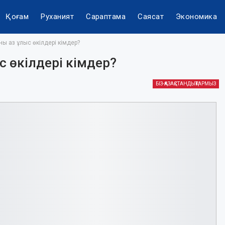
Қоғам
Руханият
Сараптама
Саясат
Экономика
 аз ұлыс өкілдері кімдер?
 өкілдері кімдер?
БІЗ-ҚАЗАҚСТАНДЫҚТАРМЫЗ