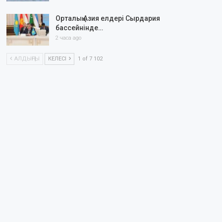
Орталық Азия елдері Сырдария
бассейнінде…
2 часа ago
АЛДЫҢҒЫ
КЕЛЕСІ
1 of 7 102