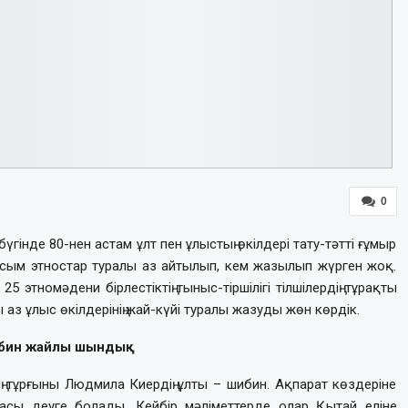
0
інде 80-нен астам ұлт пен ұлыстың өкілдері тату-тәтті ғұмыр
асым этностар туралы аз айтылып, кем жазылып жүрген жоқ.
5 этномәдени бірлестіктің тыныс-тіршілігі тілшілердің тұрақты
аз ұлыс өкілдерінің жай-күйі туралы жазуды жөн көрдік.
бин жайлы шындық
ұрғыны Людмила Киердің ұлты – шибин. Ақпарат көздеріне
 қасы деуге болады. Кейбір мәліметтерде олар Қытай еліне