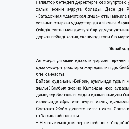
Ғаламтор бетіндегі деректерге көз жүгіртсек
халық екенін аңғаруға болады. Десе де Ре
«Загадочная удмуртская душа» атты мақала мә
ұстанып отырған удмурттар да әлі күнге барш
Өзіндік салты мен дәстүрі бар удмурт ұлтына
дархан пейілді халық екенімізді тағы бір мәрт
Жамбылда
Ал моңғол ұлтымен қазақ­тың тарихы тереңнен
қазақ-моңғол ұлыстары жаугершілікті де, бей
біте қайнасты.
Байзақ ауданының Байзақ ауылында тұрып ж
жылы Жамбыл жеріне Қытайдан жер аударыл
дүмпулер басталып, елден қашып шыққан Он
саласында еңбек етіп жүріп, қазақ қызымен
Салтанат Жаба дүниеге келген екен. Салтан
отбасына айналыпты.
– Негізі әкемнің әңгі­мелеріне сүйенсек, бізд