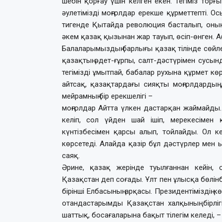
шебін қорғау үшін келген екен. Тегіміз торғ
әулетімізді моңғолдар ерекше құрметтепті. 
тигенде Қытайда революция басталып, оның
әкем қазақ қызынан жар тауып, өсіп-өнген. А
Балаларымыздың барлығы қазақ тілінде сөйлей
қазақтың әдет-ғұрпы, салт-дәстүрімен сусы
тегімізді ұмытпай, бабалар рухына құрмет кө
айтсақ, қазақтардағы сияқты моңғолдардың
мейрамның бір ерекшелігі –
моңғолдар Айтта үлкен дастарқан жаймайды.
келіп, сол үйден шай ішіп, мерекесімен 
күнтізбесімен қарсы алып, тойлайды. Ол ке
көрсетеді. Алайда қазір бұл дәстүрлер мен
саяқ.
Әрине, қазақ жерінде туылғаннан кейін, 
Қазақстан деп соғады. Ұлт пен ұлысқа бөлінб
бірінші Елбасының арқасы. Президентіміздің к
отан­дас­тарымды Қазақстан халқының бірл
шаттық, босағаларына бақыт тілегім келеді, –