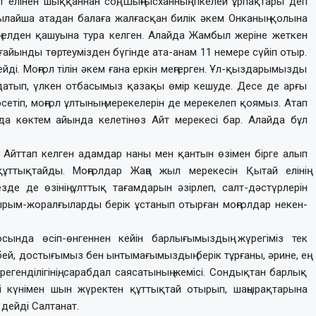
ыт елінен шыққаннан соң, Шыңғысханның тікелей ұрпақтары деп
Осылайша атадан балаға жалғасқан билік әкем Онканың қолына
 елден қашуына тура келген. Алайда Жамбыл жеріне жеткен
ғайынды төртеумізден бүгінде ата-анам 11 немере сүйіп отыр.
ді. Моңғол тілін әкем ғана еркін меңгерген. Ұл-қыздарымызды
ндатып, үлкен отбасымыз қазақы өмір кешуде. Десе де арғы
рсетіп, моңғол ұлтының мерекелерін де мерекелеп қоямыз. Атап
 да көктем айында келетінөз Айт мерекесі бар. Алайда бұл
 Айттап келген адамдар наны мен қантын өзімен бірге алып
құттықтайды. Моңғолдар Жаңа жыл мерекесін Қытай елінің
зде де өзінің ұлттық тағамдарын әзірлеп, салт-дәстүрлерін
 ырым-жоралғыларды берік ұстанып отырған моңғолдар некен-
осында өсіп-өнгеннен кейін барлығымыздың жүрегіміз тек
ей, достығымыз бен ынтымағы­мыз­дың берік тұрғаны, әрине, ең
өрегенділігінің, сарабдал саясатының жемісі. Сондықтан барлық
ігі күнімен шын жүректен құттықтай отырып, шаңырақтарына
 дейді Салтанат.