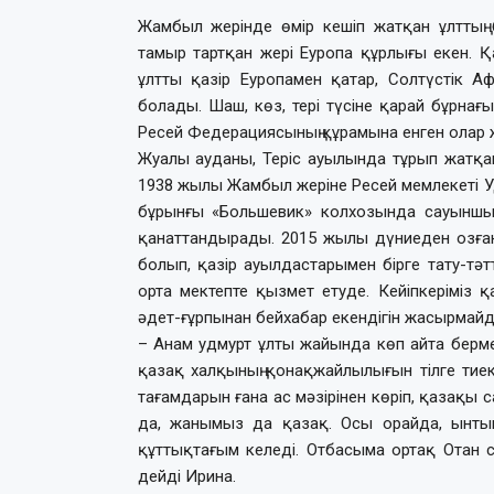
Жамбыл жерінде өмір кешіп жатқан ұлттың б
тамыр тартқан жері Еуропа құрлығы екен. Қал
ұлтты қазір Еуропамен қатар, Солтүстік Аф
болады. Шаш, көз, тері түсіне қарай бұрнағы
Ресей Федерациясының құрамына енген олар 
Жуалы ауданы, Теріс ауылында тұрып жатқа
1938 жылы Жамбыл жеріне Ресей мемлекеті У
бұрынғы «Большевик» колхозында сауыншы б
қанаттандырады. 2015 жылы дүниеден озған
болып, қазір ауылдастарымен бірге тату-тәт
орта мектепте қызмет етуде. Кейіпкеріміз қ
әдет-ғұрпынан бейхабар екендігін жасырмайд
– Анам удмурт ұлты жайында көп айта бермей
қазақ халқының қонақжайлылығын тілге тиек
тағамдарын ғана ас мәзірінен көріп, қазақы 
да, жанымыз да қазақ. Осы орайда, ынты
құттықтағым келеді. Отбасыма ортақ Отан 
дейді Ирина.