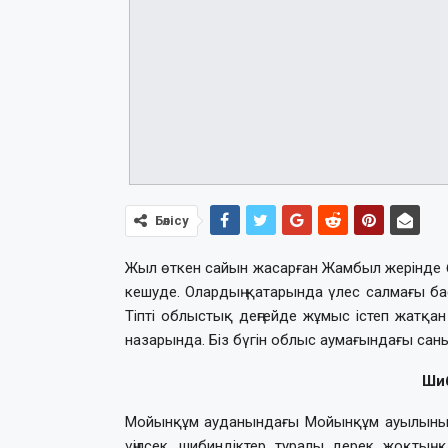
Бөлісу
Жыл өткен сайын жасарған Жамбыл жерінде бүг
кешуде. Олардың қатарында үлес салмағы б
Тіпті облыстық деңгейде жұмыс істеп жатқан 2
назарында. Біз бүгін облыс аумағындағы саны 
Ши
Мойынқұм ауданындағы Мойынқұм ауылының т
үңілсек, шибиндіктер туралы дерек жоқтың