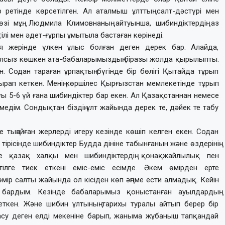
етінде көрсетілген. Ал аталмыш ұлттың салт-дәстүрі мен
 өзі мұң. Людмила Климовнаның айтуынша, шибиндіктердің аз
ілі мен әдет-ғұрпы ұмытыла бастаған көрінеді.
я жерінде үлкен ұлыс болған деген дерек бар. Алайда,
алсыз көшкен ата-бабаларымыздың біразы жолда қырылыпты.
н. Содан тараған ұрпақтың бүгінде бір бөлігі Қытайда тұрып
рап кеткен. Менің көршілес Қырғызстан мемлекетінде тұрып
ғы 5-6 үй ғана шибиндіктер бар екен. Ал Қазақстаннан немесе
едім. Сондықтан біздің ұлт жайында дерек те, дәйек те табу
тыңайған жерлерді игеру кезінде көшіп келген екен. Содан
тірісінде шибиндіктер Будда дініне табынғанын және өздерінің
е қазақ халқы мен шибиндіктердің қонақжайлылық пен
тілге тиек еткені еміс-еміс есімде. Әкем өмірден ерте
 өмір салты жайында ол кісіден көп әңгіме ести алмадық. Кейін
ға бардым. Кезінде бабаларымыз қоныстанған ауылдардың
еткен. Және шибин ұлтының тарихы туралы айтып берер бір
су деген елді мекеніне барып, жаныма жұбаныш тапқандай