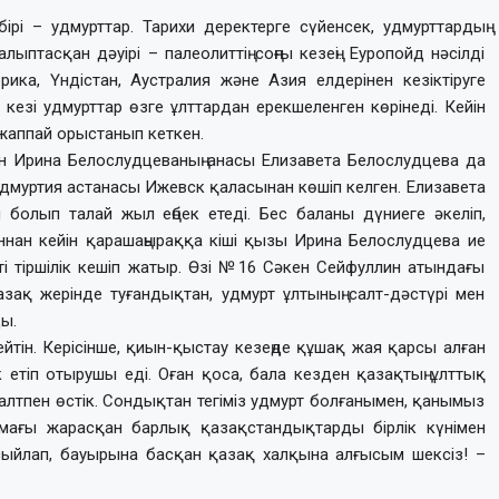
ірі – удмурттар. Тарихи деректерге сүйенсек, удмурттардың
ыптасқан дәуірі – палеолиттің соңғы кезеңі. Еуропойд нәсілді
рика, Үндістан, Аустралия және Азия елдерінен кезіктіруге
 кезі удмурттар өзге ұлттардан ерекшеленген көрінеді. Кейін
жаппай орыстанып кеткен.
н Ирина Белослудцеваның анасы Елизавета Белослудцева да
дмуртия астанасы Ижевск қаласынан көшіп келген. Елизавета
олып талай жыл еңбек етеді. Бес баланы дүниеге әкеліп,
нан кейін қарашаңыраққа кіші қызы Ирина Белослудцева ие
ті тіршілік кешіп жатыр. Өзі №16 Сәкен Сейфуллин атындағы
азақ жерінде туғандықтан, удмурт ұлтының салт-дәстүрі мен
ы.
тін. Керісінше, қиын-қыстау кезеңде құшақ жая қарсы алған
 етіп отырушы еді. Оған қоса, бала кезден қазақтың ұлттық
салтпен өстік. Сондықтан тегіміз удмурт болғанымен, қанымыз
мағы жарасқан барлық қазақстандықтарды бірлік күнімен
сыйлап, бауырына басқан қазақ халқына алғысым шексіз! –