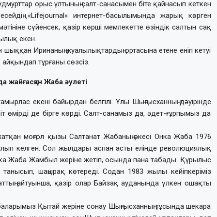
, удмурттар орыс ұлтының салт-санасымен біте қайнасып кеткен
сейдің «Lifejournal» интернет-басылымында жарық көрген
тініне сүйенсек, қазір көрші мемлекетте өзіндік салтын сақ
ылық екен.
н шыққан Иринаның жуалылықтардың ортасына етене еніп кетуі
е айқындап тұрғаны сөзсіз.
 жайғасқан Жаба әулеті
 тамырлас екені байырдан белгілі. Ұлы Шыңғысханның дәуірінде
біт өмірді де бірге көрді. Салт-санамыз да, әдет-ғұрпымыз да
атқан моңғол қызы Салтанат Жабаның әкесі Онка Жаба 1976
ып келген. Сол жылдары аспан асты елінде революциялық
ка Жаба Жамбыл жеріне жетіп, осында пана табады. Құрылыс
 танысып, шаңырақ көтереді. Содан 1983 жылы кейіпкеріміз
аттың айтуынша, қазір олар Байзақ ауданында үлкен ошақты
ің бабаларымыз Қытай жеріне сонау Шыңғысханның тұсында шекара