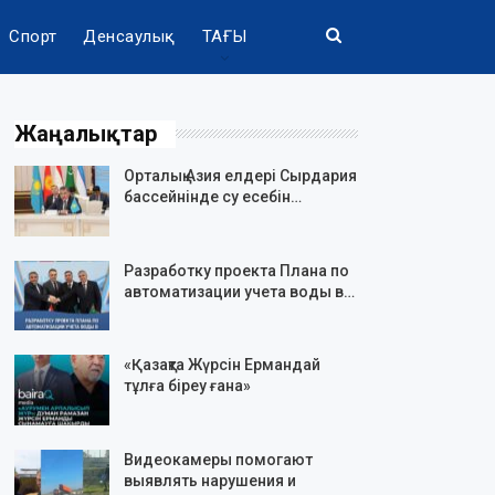
Спорт
Денсаулық
ТАҒЫ
Жаңалықтар
Орталық Азия елдері Сырдария
бассейнінде су есебін…
Разработку проекта Плана по
автоматизации учета воды в…
«Қазақта Жүрсін Ермандай
тұлға біреу ғана»
Видеокамеры помогают
выявлять нарушения и