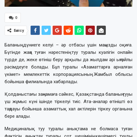
0
Бөлісу
Баланың дүниеге келуі – әр отбасы үшін маңызды оқиға.
Бүгінде жаңа туған нәрестенің туу туралы куәлігін онлайн
түрде де, жеке өтініш беру арқылы да жылдам әрі ыңғайлы
рәсімдеуге болады. Бұл туралы «Азаматтарға арналған
үкімет» мемлекеттік корпорациясының Жамбыл облысы
бойынша филиалында хабарлады.
Қолданыстағы заңнамаға сәйкес, Қазақстанда баланың тууы
үш жұмыс күні ішінде тіркелуі тиіс. Ата-аналар өтінішті өз
таңдауы бойынша азаматтық хал актілерін тіркеу органына
бере алады.
Медициналық туу туралы анықтама не болмаса туған
фактісін анықтау туралы сот шешімінің көшірмесі тууды