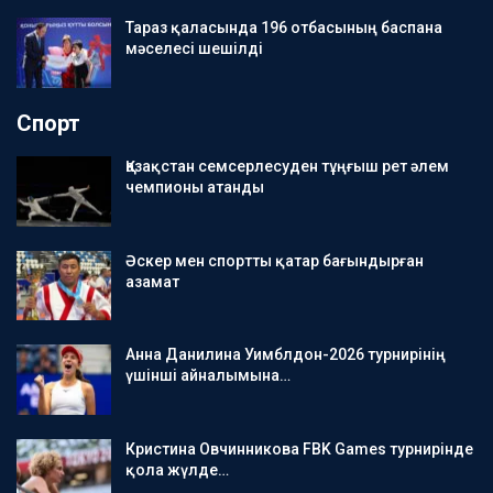
Тараз қаласында 196 отбасының баспана
мәселесі шешілді
Спорт
Қазақстан семсерлесуден тұңғыш рет әлем
чемпионы атанды
Әскер мен спортты қатар бағындырған
азамат
Анна Данилина Уимблдон-2026 турнирінің
үшінші айналымына…
Кристина Овчинникова FBK Games турнирінде
қола жүлде…