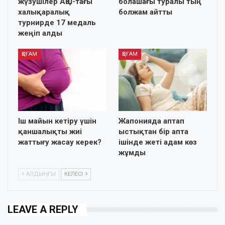
жүзушілер АҚШ-тағы
болашағы туралы тың
халықаралық
болжам айтты
турнирде 17 медаль
жеңіп алды
ҚОҒАМ
ҚОҒАМ
Іш майын кетіру үшін
Жапонияда аптап
қаншалықты жиі
ыстықтан бір апта
жаттығу жасау керек?
ішінде жеті адам көз
жұмды
АЛДЫҢҒЫ
КЕЛЕСІ
LEAVE A REPLY