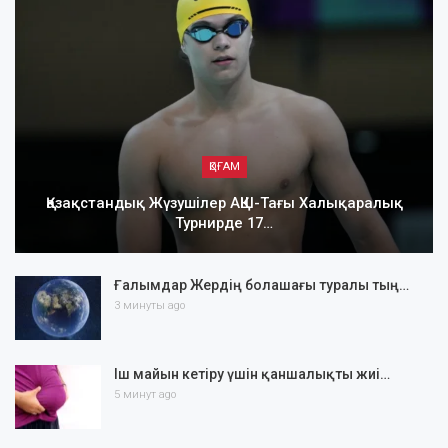
ҚОҒАМ
Қазақстандық Жүзушілер АҚШ-Тағы Халықаралық
Турнирде 17…
Ғалымдар Жердің болашағы туралы тың…
3 минуты ago
Іш майын кетіру үшін қаншалықты жиі…
5 минут ago