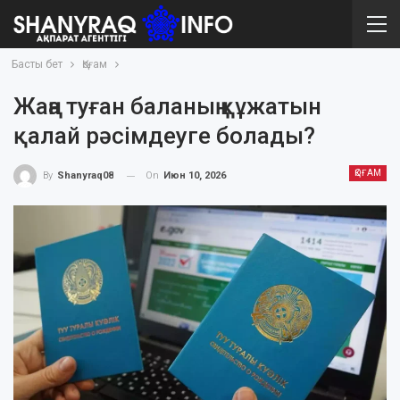
Басты бет
Қоғам
Жаңа туған баланың құжатын
қалай рәсімдеуге болады?
ҚОҒАМ
On
Июн 10, 2026
By
Shanyraq08