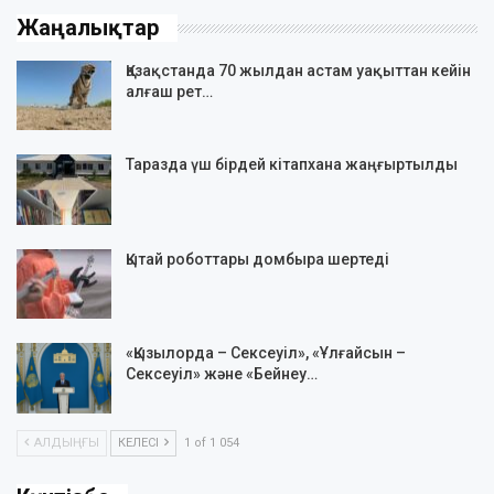
Жаңалықтар
Қазақстанда 70 жылдан астам уақыттан кейін
алғаш рет…
Таразда үш бірдей кітапхана жаңғыртылды
Қытай роботтары домбыра шертеді
«Қызылорда – Сексеуіл», «Ұлғайсын –
Сексеуіл» және «Бейнеу…
АЛДЫҢҒЫ
КЕЛЕСІ
1 of 1 054