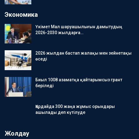
Экономика
Үкімет Мал шаруашылығын дамытудың
2026-2030 жылдарға…
2026 жылдан бастап жалақы мен зейнетақы
өседі
Биыл 1008 азаматқа қайтарымсыз грант
беріледі
Қордайда 300 жаңа жұмыс орындары
ашылады деп күтілуде
Жолдау