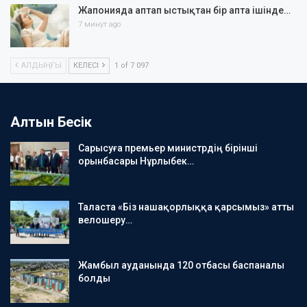
Жапонияда аптап ыстықтан бір апта ішінде…
7 минут ago
АЛДЫҢҒЫ
КЕЛЕСІ
1 of 7 097
Алтын Бесік
Сарысуға премьер министрдің бірінші
орынбасары Нұрлыбек…
Таласта «Біз нашақорлыққа қарсымыз» атты
велошеру…
Жамбыл ауданында 120 отбасы баспаналы
болды