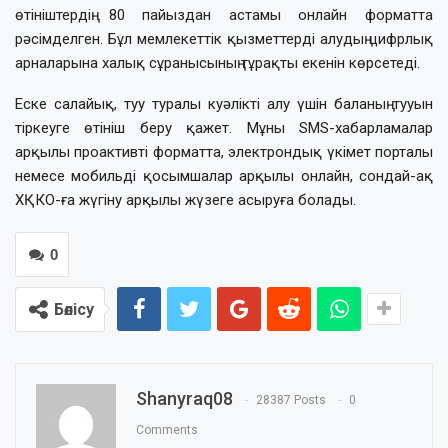
өтініштердің 80 пайыздан астамы онлайн форматта
рәсімделген. Бұл мемлекеттік қызметтерді алудың цифрлық
арналарына халық сұранысының тұрақты екенін көрсетеді.
Еске салайық, туу туралы куәлікті алу үшін баланың тууын
тіркеуге өтініш беру қажет. Мұны SMS-хабарламалар
арқылы проактивті форматта, электрондық үкімет порталы
немесе мобильді қосымшалар арқылы онлайн, сондай-ақ
ХҚКО-ға жүгіну арқылы жүзеге асыруға болады.
0
Бөлісу
Shanyraq08
28387 Posts
0
Comments