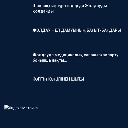
Шақпақтық тұрғындар да Жолдауды
қолдайды
ЖОЛДАУ – ЕЛ ДАМУЫНЫҢ БАҒЫТ-БАҒДАРЫ
Жолдауда медициналық сапаны жақсарту
бойынша нақты…
КӨПТІҢ КӨҢІЛІНЕН ШЫҚТЫ