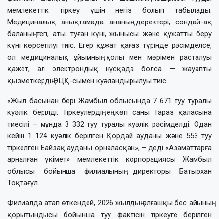
мемлекеттік тіркеу үшін негіз болып табылады.
Медициналық анықтамада ананың деректері, сондай-ақ
баланың тегі, аты, туған күні, жынысы және құжатты беру
күні көрсетілуі тиіс. Егер құжат қағаз түрінде рәсімделсе,
ол медициналық ұйымның қолы мен мөрімен расталуы
қажет, ал электрондық нұсқада болса — жауапты
қызметкердің ЭЦҚ-сымен куәландырылуы тиіс.
«Жыл басынан бері Жамбыл облысында 7 671 туу туралы
куәлік берілді. Тіркеулердің ең көп саны Тараз қаласына
тиесілі – мұнда 3 332 туу туралы куәлік рәсімделді. Одан
кейін 1 124 куәлік берілген Қордай ауданы және 553 туу
тіркелген Байзақ ауданы орналасқан», – деді «Азаматтарға
арналған үкімет» мемлекеттік корпорациясы Жамбыл
облысы бойынша филиалының директоры Батырхан
Тоқтағұл.
Филиалда атап өткендей, 2026 жылдың алғашқы бес айының
қорытындысы бойынша туу фактісін тіркеуге берілген