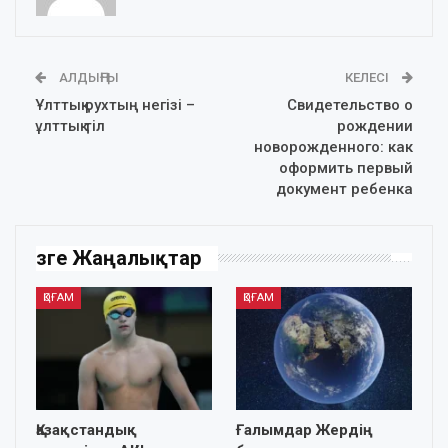
АЛДЫҢҒЫ
КЕЛЕСІ
Ұлттық рухтың негiзi –
Свидетельство о
ұлттық тiл
рождении
новорожденного: как
оформить первый
документ ребенка
Өзге Жаңалықтар
ҚОҒАМ
ҚОҒАМ
Қазақстандық
Ғалымдар Жердің