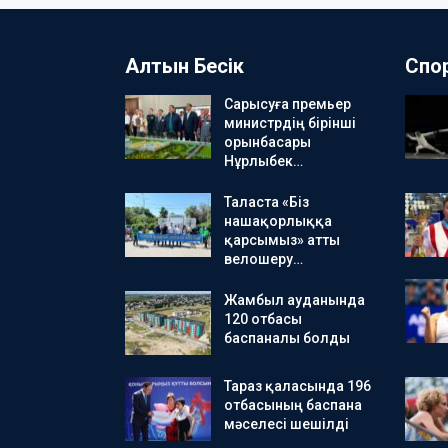
Алтын Бесік
Спо
Сарысуға премьер
министрдің бірінші
орынбасары
Нұрлыбек…
Таласта «Біз
нашақорлыққа
қарсымыз» атты
велошеру…
Жамбыл ауданында
120 отбасы
баспаналы болды
Тараз қаласында 196
отбасының баспана
мәселесі шешілді