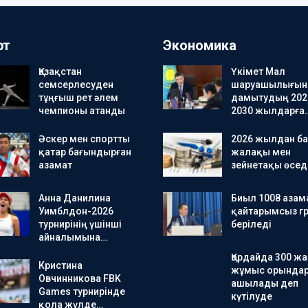
рт
Экономика
Қазақстан
Үкімет Мал
семсерлесуден
шаруашылығын
тұңғыш рет әлем
дамытудың 202
чемпионы атанды
2030 жылдарға
Әскер мен спортты
2026 жылдан ба
қатар бағындырған
жалақы мен
азамат
зейнетақы өсед
Анна Данилина
Биыл 1008 азам
Уимблдон-2026
қайтарымсыз гр
турнирінің үшінші
беріледі
айналымына…
Қордайда 300 ж
Кристина
жұмыс орында
Овчинникова FBK
ашылады деп
Games турнирінде
күтілуде
қола жүлде…