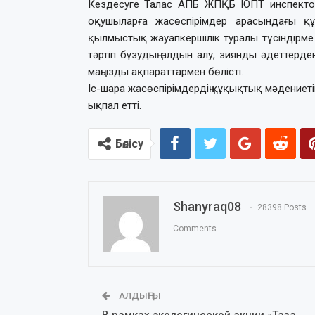
Кездесуге Талас АПБ ЖПҚБ ЮПТ инспектор
оқушыларға жасөспірімдер арасындағы құ
қылмыстық жауапкершілік туралы түсіндірме 
тәртіп бұзудың алдын алу, зиянды әдеттерде
маңызды ақпараттармен бөлісті.
Іс-шара жасөспірімдердің құқықтық мәдениеті
ықпал етті.
Бөлісу
Shanyraq08
28398 Posts
Comments
АЛДЫҢҒЫ
В рамках экологической акции «Таза