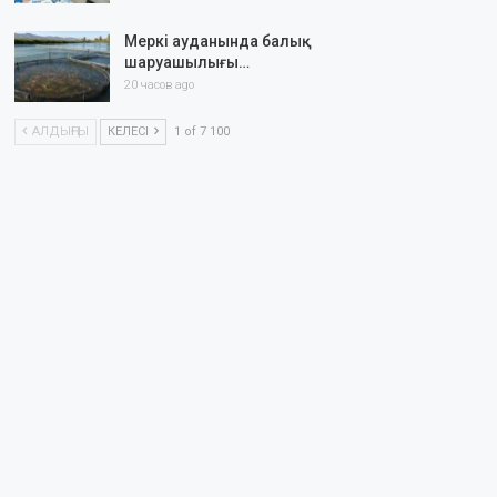
Меркі ауданында балық
шаруашылығы…
20 часов ago
АЛДЫҢҒЫ
КЕЛЕСІ
1 of 7 100