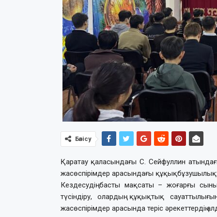
Бөлісу
Қаратау қаласындағы С. Сейфуллин атында
жасөспірімдер арасындағы құқықбұзушылық
Кездесудің басты мақсаты – жоғарғы сы
түсіндіру, олардың құқықтық сауаттылығын
жасөспірімдер арасында теріс әрекеттердің ал