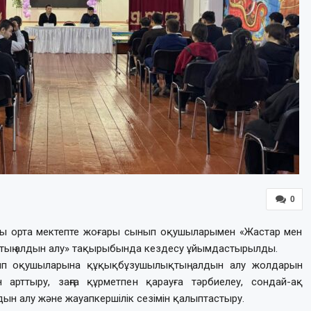
0
ғы орта мектепте жоғары сынып оқушыларымен «Жастар мен
тың алдын алу» тақырыбында кездесу ұйымдастырылды.
нып оқушыларына құқықбұзушылықтың алдын алу жолдарын
 арттыру, заңға құрметпен қарауға тәрбиелеу, сондай-ақ
дын алу және жауапкершілік сезімін қалыптастыру.