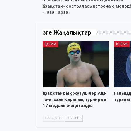
Қазақстан» состоялась встреча с моло
«Таза Тараз»
Өзге Жаңалықтар
ҚОҒАМ
ҚОҒАМ
Қазақстандық жүзушілер АҚШ-
Ғалымд
тағы халықаралық турнирде
туралы
17 медаль жеңіп алды
АЛДЫҢҒЫ
КЕЛЕСІ