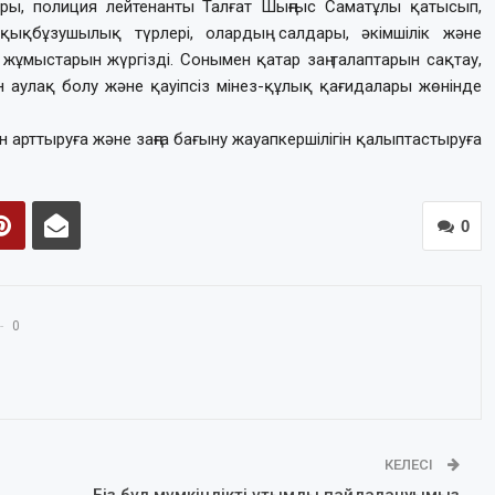
ы, полиция лейтенанты Талғат Шыңғыс Саматұлы қатысып,
қықбұзушылық түрлері, олардың салдары, әкімшілік және
жұмыстарын жүргізді. Сонымен қатар заң талаптарын сақтау,
н аулақ болу және қауіпсіз мінез-құлық қағидалары жөнінде
н арттыруға және заңға бағыну жауапкершілігін қалыптастыруға
0
0
КЕЛЕСІ
Біз бұл мүмкіндікті ұтымды пайдалануымыз