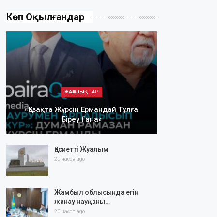
Көп Оқылғандар
ЖАҢАЛЫҚТАР
«Қазақта Жүрсін Ермандай Тұлға
Біреу Ғана»
Қасиетті Жуалым
20 часов ago
Жамбыл облысында егін
жинау науқаны…
20 часов ago