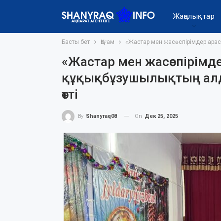
Жаңалықтар
Басты бет
Қоғам
«Жастар мен жасөспірімдер ара
«Жастар мен жасөспірімд
құқықбұзушылықтың алд
өтті
On
Дек 25, 2025
By
Shanyraq08