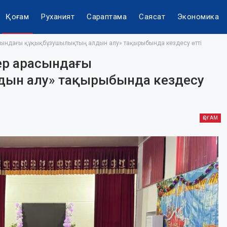
Қоғам
Руханият
Сараптама
Саясат
Экономика
сындағы құқықбұзушылықтың алдын алу» тақырыбында кездесу өтті
ер арасындағы
ын алу» тақырыбында кездесу
ҚОҒАМ