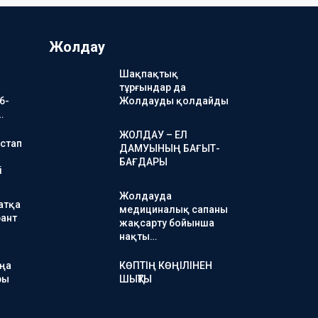
Жолдау
Шақпақтық
тұрғындар да
6-
Жолдауды қолдайды
…
ЖОЛДАУ – ЕЛ
стап
ДАМУЫНЫҢ БАҒЫТ-
БАҒДАРЫ
і
Жолдауда
атқа
медициналық сапаны
ант
жақсарту бойынша
нақты…
аңа
КӨПТІҢ КӨҢІЛІНЕН
ры
ШЫҚТЫ