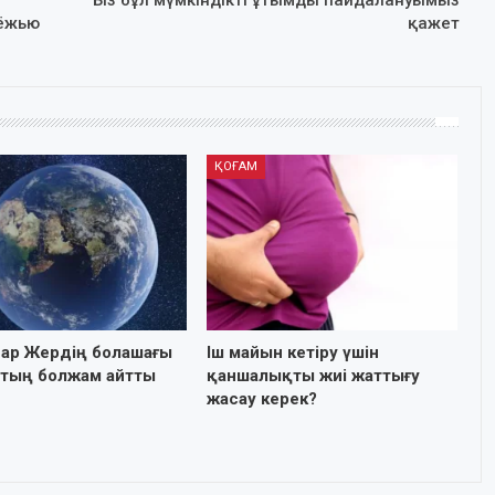
дёжью
қажет
ҚОҒАМ
ар Жердің болашағы
Іш майын кетіру үшін
 тың болжам айтты
қаншалықты жиі жаттығу
жасау керек?