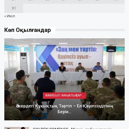
31
« Июл
Көп Оқылғандар
ЖАМБЫЛ ЖАҢАЛЫҚТАРЫ
Әскердегі Құқықтық Тәртіп – Ел Қауіпсіздігінің
Берік…