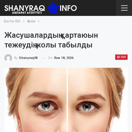
Басты бет
Қоғам
Жасушалардың қартаюын
тежеудің жолы табылды
ҚОҒАМ
On
Янв 18, 2026
By
Shanyraq08