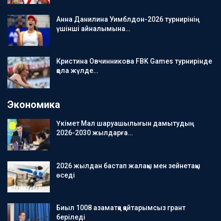
Анна Данилина Уимблдон-2026 турнирінің
үшінші айналымына…
Кристина Овчинникова FBK Games турнирінде
қола жүлде…
Экономика
Үкімет Мал шаруашылығын дамытудың
2026-2030 жылдарға…
2026 жылдан бастап жалақы мен зейнетақы
өседі
Биыл 1008 азаматқа қайтарымсыз грант
беріледі