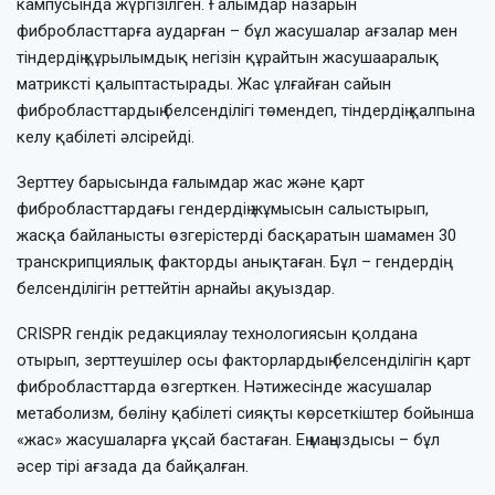
кампусында жүргізілген. Ғалымдар назарын
фибробласттарға аударған – бұл жасушалар ағзалар мен
тіндердің құрылымдық негізін құрайтын жасушааралық
матриксті қалыптастырады. Жас ұлғайған сайын
фибробласттардың белсенділігі төмендеп, тіндердің қалпына
келу қабілеті әлсірейді.
Зерттеу барысында ғалымдар жас және қарт
фибробласттардағы гендердің жұмысын салыстырып,
жасқа байланысты өзгерістерді басқаратын шамамен 30
транскрипциялық факторды анықтаған. Бұл – гендердің
белсенділігін реттейтін арнайы ақуыздар.
CRISPR гендік редакциялау технологиясын қолдана
отырып, зерттеушілер осы факторлардың белсенділігін қарт
фибробласттарда өзгерткен. Нәтижесінде жасушалар
метаболизм, бөліну қабілеті сияқты көрсеткіштер бойынша
«жас» жасушаларға ұқсай бастаған. Ең маңыздысы – бұл
әсер тірі ағзада да байқалған.