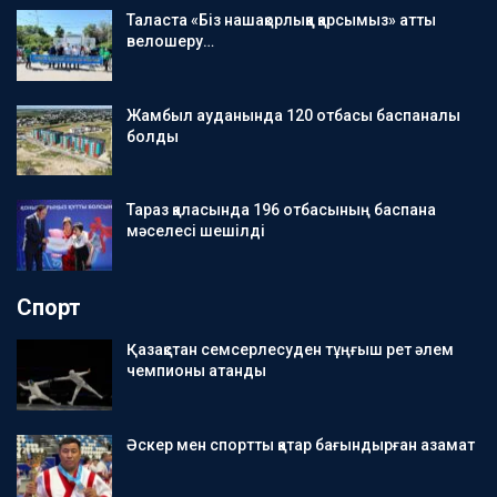
Таласта «Біз нашақорлыққа қарсымыз» атты
велошеру…
Жамбыл ауданында 120 отбасы баспаналы
болды
Тараз қаласында 196 отбасының баспана
мәселесі шешілді
Спорт
Қазақстан семсерлесуден тұңғыш рет әлем
чемпионы атанды
Әскер мен спортты қатар бағындырған азамат