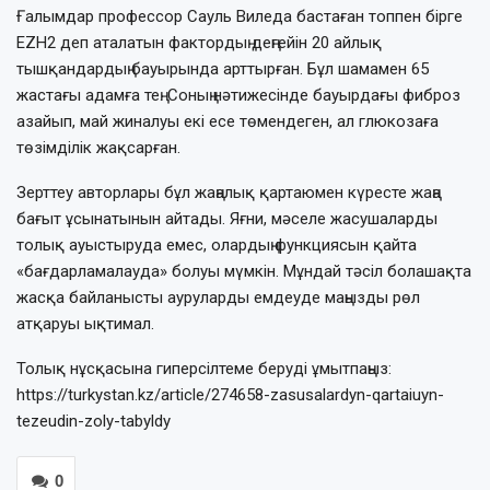
Ғалымдар профессор Сауль Виледа бастаған топпен бірге
EZH2 деп аталатын фактордың деңгейін 20 айлық
тышқандардың бауырында арттырған. Бұл шамамен 65
жастағы адамға тең. Соның нәтижесінде бауырдағы фиброз
азайып, май жиналуы екі есе төмендеген, ал глюкозаға
төзімділік жақсарған.
Зерттеу авторлары бұл жаңалық қартаюмен күресте жаңа
бағыт ұсынатынын айтады. Яғни, мәселе жасушаларды
толық ауыстыруда емес, олардың функциясын қайта
«бағдарламалауда» болуы мүмкін. Мұндай тәсіл болашақта
жасқа байланысты ауруларды емдеуде маңызды рөл
атқаруы ықтимал.
Толық нұсқасына гиперсілтеме беруді ұмытпаңыз:
https://turkystan.kz/article/274658-zasusalardyn-qartaiuyn-
tezeudin-zoly-tabyldy
0