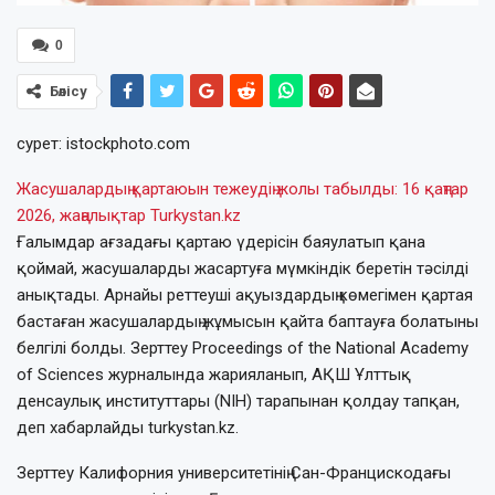
0
Бөлісу
сурет: istockphoto.com
Жасушалардың қартаюын тежеудің жолы табылды: 16 қаңтар
2026, жаңалықтар Turkystan.kz
Ғалымдар ағзадағы қартаю үдерісін баяулатып қана
қоймай, жасушаларды жасартуға мүмкіндік беретін тәсілді
анықтады. Арнайы реттеуші ақуыздардың көмегімен қартая
бастаған жасушалардың жұмысын қайта баптауға болатыны
белгілі болды. Зерттеу Proceedings of the National Academy
of Sciences журналында жарияланып, АҚШ Ұлттық
денсаулық институттары (NIH) тарапынан қолдау тапқан,
деп хабарлайды turkystan.kz.
Зерттеу Калифорния университетінің Сан-Францискодағы