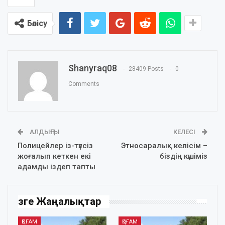
Бөлісу
Shanyraq08
28409 Posts
0
Comments
АЛДЫҢҒЫ
КЕЛЕСІ
Полицейлер із-түзсіз
Этносаралық келісім –
жоғалып кеткен екі
біздің күшіміз
адамды іздеп тапты
Өзге Жаңалықтар
ҚОҒАМ
ҚОҒАМ