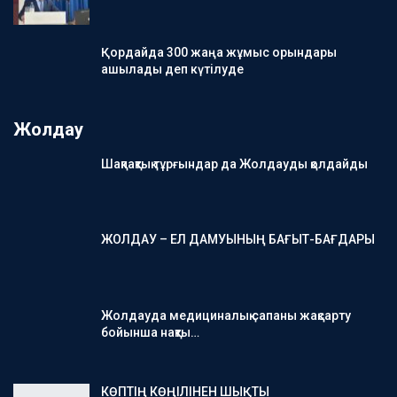
Қордайда 300 жаңа жұмыс орындары
ашылады деп күтілуде
Жолдау
Шақпақтық тұрғындар да Жолдауды қолдайды
ЖОЛДАУ – ЕЛ ДАМУЫНЫҢ БАҒЫТ-БАҒДАРЫ
Жолдауда медициналық сапаны жақсарту
бойынша нақты…
КӨПТІҢ КӨҢІЛІНЕН ШЫҚТЫ