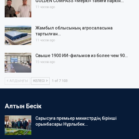
GOLDEN COMPASS «Меркі» табиғи паркін…
11 часов ago
Жамбыл облысының агросаласына
тартылған…
11 часов ago
Свыше 1900 ИИ-фильмов из более чем 90…
15 часов ago
АЛДЫҢҒЫ
КЕЛЕСІ
1 of 7 103
Алтын Бесік
Сарысуға премьер министрдің бірінші
орынбасары Нұрлыбек…