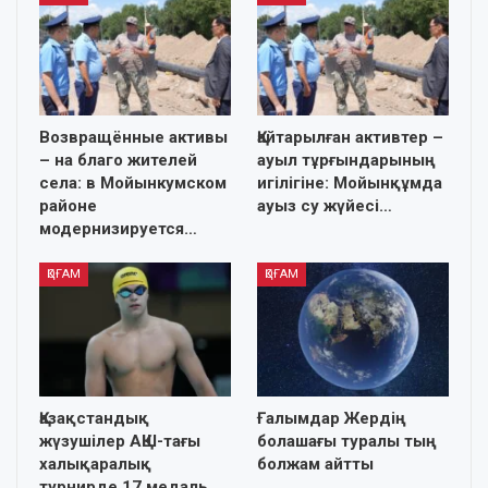
Возвращённые активы
Қайтарылған активтер –
– на благо жителей
ауыл тұрғындарының
села: в Мойынкумском
игілігіне: Мойынқұмда
районе
ауыз су жүйесі…
модернизируется…
ҚОҒАМ
ҚОҒАМ
Қазақстандық
Ғалымдар Жердің
жүзушілер АҚШ-тағы
болашағы туралы тың
халықаралық
болжам айтты
турнирде 17 медаль