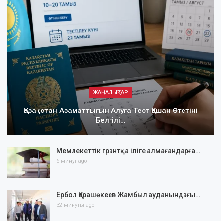
ЖАҢАЛЫҚТАР
Қазақстан Азаматтығын Алуға Тест Қашан Өтетіні
Белгілі…
Мемлекеттік грантқа іліге алмағандарға…
6 минут ago
Ербол Қарашөкеев Жамбыл ауданындағы…
32 минуты ago