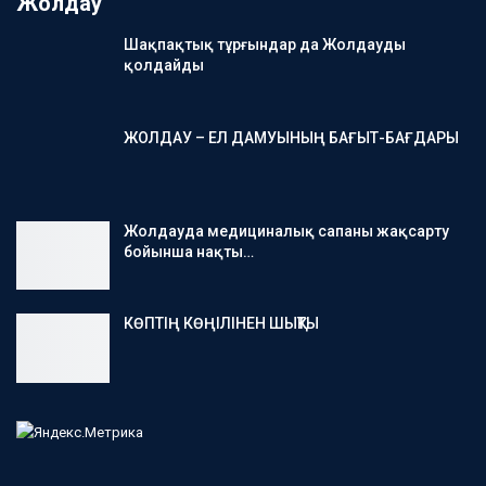
Жолдау
Шақпақтық тұрғындар да Жолдауды
қолдайды
ЖОЛДАУ – ЕЛ ДАМУЫНЫҢ БАҒЫТ-БАҒДАРЫ
Жолдауда медициналық сапаны жақсарту
бойынша нақты…
КӨПТІҢ КӨҢІЛІНЕН ШЫҚТЫ