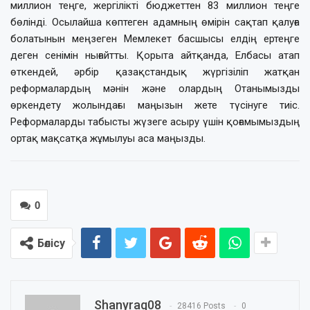
миллион теңге, жергілікті бюджеттен 83 миллион теңге
бөлінді. Осылайша көптеген адамның өмірін сақтап қалуға
болатынын меңзеген Мемлекет басшысы елдің ертеңге
деген сенімін нығайтты.
Қорыта айтқанда, Елбасы атап
өткендей, әрбір қазақстандық жүргізіліп жатқан
реформалардың мәнін және олардың Отанымызды
өркендету жолындағы маңызын жете түсінуге тиіс.
Реформаларды табысты жүзеге асыру үшін қоғамымыздың
ортақ мақсатқа жұмылуы аса маңызды.
0
Бөлісу
Shanyraq08
28416 Posts
0