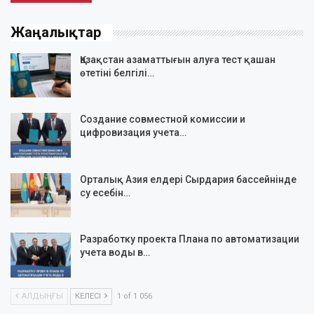
Жаңалықтар
Қазақстан азаматтығын алуға тест қашан
өтетіні белгілі…
Создание совместной комиссии и
цифровизация учета…
Орталық Азия елдері Сырдария бассейнінде
су есебін…
Разработку проекта Плана по автоматизации
учета воды в…
АЛДЫҢҒЫ
КЕЛЕСІ
1 of 1 056