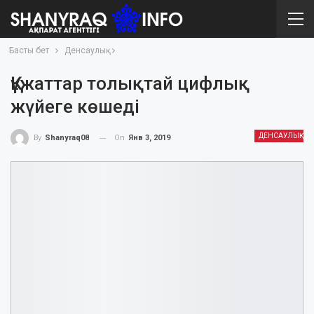
Басты бет
Денсаулық
Құжаттар толықтай цифлық
жүйеге көшеді
ДЕНСАУЛЫҚ
On
Янв 3, 2019
By
Shanyraq08