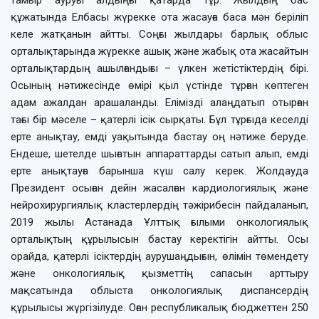
құжатында Елбасы жүрекке ота жасауға баса мән беріліп
келе жатқанын айтты. Соңғы жылдары барлық облыс
орталықтарында жүрекке ашық және жабық ота жасайтын
орталықтардың ашылғандығы –
үлкен жетістіктердің бірі.
Осының нәтижесінде өмірі қыл үстінде тұрған көптеген
адам ажалдан арашаланды. Елімізді алаңдатып отырған
тағы бір мәселе – қатерлі ісік сырқаты. Бұл тұрғыда кеселді
ерте анықтау, емді уақытында бастау оң нәтиже беруде.
Ендеше, шетелде шығатын аппараттарды сатып алып, емді
ерте анықтауға барынша күш салу керек. Жолдауда
Президент осыған дейін жасалған кардиологиялық және
нейрохирургиялық кластерлердің тәжірибесін пайдаланып,
2019 жылы Астанада Ұлттық ғылыми онкологиялық
орталықтың құрылысын бастау керектігін айтты. Осы
орайда, қатерлі ісіктердің аурушаңдығын, өлімін төмендету
және онкологиялық қызметтің сапасын арттыру
мақсатында облыста онкологиялық диспансердің
құрылысы жүргізілуде. Оған республикалық бюджеттен 250