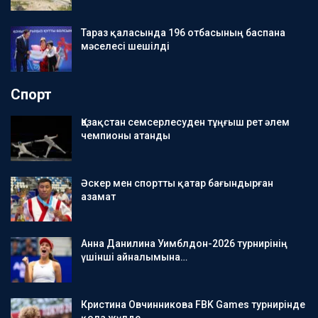
Тараз қаласында 196 отбасының баспана
мәселесі шешілді
Спорт
Қазақстан семсерлесуден тұңғыш рет әлем
чемпионы атанды
Әскер мен спортты қатар бағындырған
азамат
Анна Данилина Уимблдон-2026 турнирінің
үшінші айналымына…
Кристина Овчинникова FBK Games турнирінде
қола жүлде…