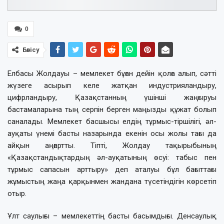
0
Бөлісу
Елбасы Жолдауы – мемлекет бұған дейін қолға алып, сәтті
жүзеге асырып келе жатқан индустрияландыру,
цифрландыру, Қазақстанның үшінші жаңғыруы
бастамаларына тың серпін берген маңызды құжат болып
саналады. Мемлекет басшысы елдің тұрмыс-тіршілігі, әл-
ауқаты үнемі басты назарында екенін осы жолы тағы да
айқын аңғартты. Тіпті, Жолдау тақырыбының
«Қазақстандықтардың әл-ауқатының өсуі: табыс пен
тұрмыс сапасын арттыру» деп аталуы бұл бағыттағы
жұмыстың жаңа қарқынмен жандана түсетіндігін көрсетіп
отыр.
Ұлт саулығы – мемлекеттің басты басымдығы. Денсаулық