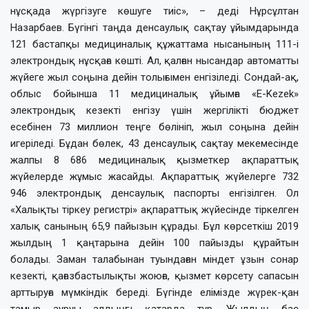
нұсқада жүргізуге көшуге тиіс», – деді Нұрсұлтан
Назарбаев. Бүгінгі таңда денсаулық сақтау ұйымдарында
121 бастапқы медициналық құжаттама нысанының 111-і
электрондық нұсқаға көшті. Ал, қалған нысандар автоматты
жүйеге жыл соңына дейін толығымен енгізіледі.
Сондай-ақ,
облыс бойынша 11 медициналық ұйымға «Е-Kezek»
электрондық кезекті енгізу үшін жергілікті бюджет
есебінен 73 миллион теңге бөлініп, жыл соңына дейін
игеріледі. Бұдан бөлек, 43 денсаулық сақтау мекемесінде
жалпы 8 686 медициналық қызметкер ақпараттық
жүйелерде жұмыс жасайды. Ақпараттық жүйелерге 732
946 электрондық денсаулық паспорты енгізілген. Ол
«Халықты тіркеу регистрі» ақпараттық жүйесінде тіркелген
халық санының 65,9 пайызын құрады. Бұл көрсеткіш 2019
жылдың 1 қаңтарына дейін 100 пайызды құрайтын
болады. Заман талабынан туындаған міндет ұзын сонар
кезекті, қағазбастылықты жоюға, қызмет көрсету сапасын
арттыруға мүмкіндік береді.
Бүгінде елімізде жүрек-қан
тамыр ауруы алдыңғы қатарда тұр. Жылдың бас