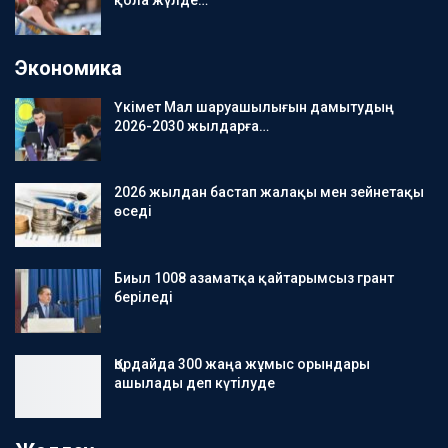
Экономика
Үкімет Мал шаруашылығын дамытудың
2026-2030 жылдарға…
2026 жылдан бастап жалақы мен зейнетақы
өседі
Биыл 1008 азаматқа қайтарымсыз грант
беріледі
Қордайда 300 жаңа жұмыс орындары
ашылады деп күтілуде