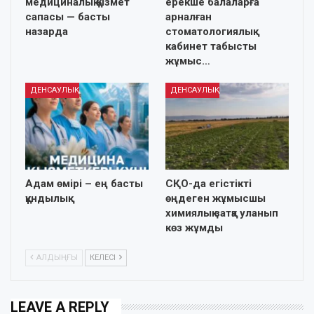
медициналық қызмет
ерекше балаларға
сапасы — басты
арналған
назарда
стоматологиялық
кабинет табысты
жұмыс…
ДЕНСАУЛЫҚ
ДЕНСАУЛЫҚ
Адам өмірі – ең басты
СҚО-да егістікті
құндылық
өңдеген жұмысшы
химиялық затқа уланып
көз жұмды
АЛДЫҢҒЫ
КЕЛЕСІ
LEAVE A REPLY