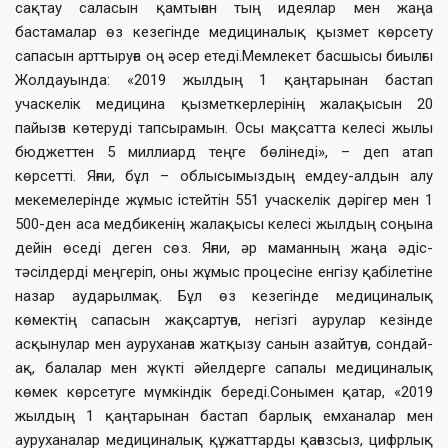
сақтау саласын қамтыған тың идеялар мен жаңа
бастамалар өз кезегінде медициналық қызмет көрсету
сапасын арттыруға оң әсер етеді.Мемлекет басшысы биылғы
Жолдауында: «2019 жылдың 1 қаңтарынан бастап
учаскелік медицина қызметкерлерінің жалақысын 20
пайызға көтеруді тапсырамын. Осы мақсатта келесі жылы
бюджеттен 5 миллиард теңге бөлінеді», – деп атап
көрсетті. Яғни, бұл – облысымыздың емдеу-алдын алу
мекемелерінде жұмыс істейтін 551 учаскелік дәрігер мен 1
500-ден аса медбикенің жалақысы келесі жылдың соңына
дейін өседі деген сөз. Яғни, әр маманның жаңа әдіс-
тәсілдерді меңгеріп, оны жұмыс процесіне енгізу қабілетіне
назар аударылмақ. Бұл өз кезегінде медициналық
көмектің сапасын жақсартуға, негізгі аурулар кезінде
асқынулар мен ауруханаға жатқызу санын азайтуға, сондай-
ақ, балалар мен жүкті әйелдерге сапалы медициналық
көмек көрсетуге мүмкіндік береді.Сонымен қатар, «2019
жылдың 1 қаңтарынан бастап барлық емханалар мен
ауруханалар медициналық құжаттарды қағазсыз, цифрлық