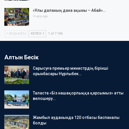
«Ұлы даланың дана ақыны – Абай»…
4 часа ago
АЛДЫҢҒЫ
КЕЛЕСІ
1 of 7 104
Алтын Бесік
Сарысуға премьер министрдің бірінші
орынбасары Нұрлыбек…
Таласта «Біз нашақорлыққа қарсымыз» атты
велошеру…
Жамбыл ауданында 120 отбасы баспаналы
болды