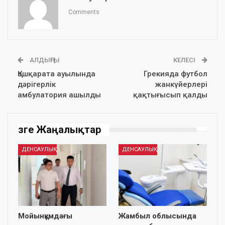
Comments
АЛДЫҢҒЫ
КЕЛЕСІ
Қошқарата ауылында
Грекияда футбол
дәрігерлік
жанкүйерлері
амбулатория ашылды
қақтығысып қалды
Өзге Жаңалықтар
ДЕНСАУЛЫҚ
ДЕНСАУЛЫҚ
Мойынқұмдағы
Жамбыл облысында