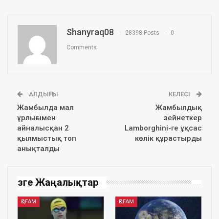
Shanyraq08
28398 Posts
0
Comments
АЛДЫҢҒЫ
КЕЛЕСІ
Жамбылда мал
Жамбылдық
ұрлығымен
зейнеткер
айналысқан 2
Lamborghini-ге ұқсас
қылмыстық топ
көлік құрастырды
анықталды
Өзге Жаңалықтар
ҚОҒАМ
ҚОҒАМ