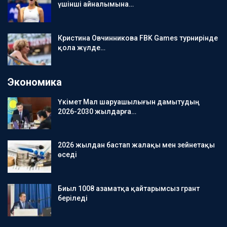
үшінші айналымына…
Кристина Овчинникова FBK Games турнирінде
қола жүлде…
Экономика
Үкімет Мал шаруашылығын дамытудың
2026-2030 жылдарға…
2026 жылдан бастап жалақы мен зейнетақы
өседі
Биыл 1008 азаматқа қайтарымсыз грант
беріледі