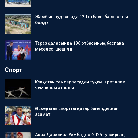
Жамбыл ауданында 120 отбасы баспаналы
болды
Тараз қаласында 196 отбасының баспана
мәселесі шешілді
Спорт
Қазақстан семсерлесуден тұңғыш рет әлем
чемпионы атанды
Әскер мен спортты қатар бағындырған
азамат
Анна Данилина Уимблдон-2026 турнирінің