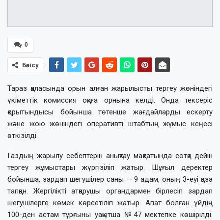
0
Бөлісу
Тараз қаласында орын алған жарылысты тергеу жөніндегі
үкіметтік комиссия оқиға орнына келді. Онда тексеріс
қорытындысы бойынша төтенше жағдайларды ескерту
және жою жөніндегі оперативті штабтың жұмыс кеңесі
өткізілді.
Газдың жарылу себептерін анықтау мақсатында сотқа дейін
тергеу жұмыстары жүргізіліп жатыр. Шұғыл деректер
бойынша, зардап шегушілер саны — 9 адам, оның 3-еуі қаза
тапқан. Жергілікті атқарушы органдармен бірлесіп зардап
шегушілерге көмек көрсетіліп жатыр. Апат болған үйдің
100-ден астам тұрғыны уақытша №47 мектепке көшірілді.