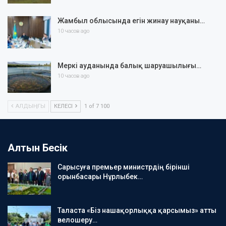
Жамбыл облысында егін жинау науқаны…
10 часов ago
Меркі ауданында балық шаруашылығы…
10 часов ago
АЛДЫҢҒЫ
КЕЛЕСІ
1 of 7 100
Алтын Бесік
Сарысуға премьер министрдің бірінші
орынбасары Нұрлыбек…
Таласта «Біз нашақорлыққа қарсымыз» атты
велошеру…