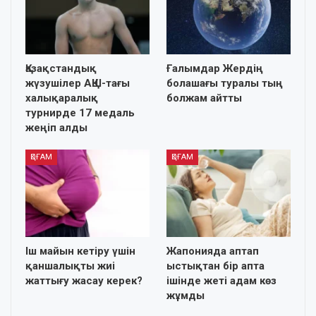
Қазақстандық
Ғалымдар Жердің
жүзушілер АҚШ-тағы
болашағы туралы тың
халықаралық
болжам айтты
турнирде 17 медаль
жеңіп алды
ҚОҒАМ
ҚОҒАМ
Іш майын кетіру үшін
Жапонияда аптап
қаншалықты жиі
ыстықтан бір апта
жаттығу жасау керек?
ішінде жеті адам көз
жұмды