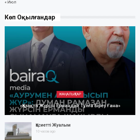
« Июл
Көп Оқылғандар
ЖАҢАЛЫҚТАР
«Қазақта Жүрсін Ермандай Тұлға Біреу Ғана»
Қасиетті Жуалым
10 часов ago