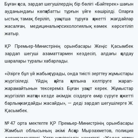
Бұған қоса, зардап шегушілердің бір бөлігі «Бәйтерек» шағын
ауданындағы көпқабатты тұрғын үйге көшірілді. Оларға
ыстық тамақ беріліп, уақытша тұруға қажетті жағдайлар
жасалған, медициналық-психологиялық көмек көрсетіліп
жатыр.
ҚР Премьер-Министрінің орынбасары Жеңіс Қасымбек
зардап шегуші азаматтармен кездесіп, алдағы қолдау
шаралары туралы хабарлады.
«Әзірге бұл үй жабық тұрады, онда тиісті зерттеу жұмыстары
жүргізіледі. Үйдің қайта қалпына келтіруге жарап-
жарамайтынын тексереміз. Бұған уақыт керек. Жұмыстар
жүргізіліп жатқан кезде әкімдік сіздерге өмір сүруге қажетті
барлық жағдайды жасайды», — деді зардап шегушілерге Ж.
Қасымбек.
№47 орта мектепте ҚР Премьер-Министрінің орынбасары
Жамбыл облысының әкімі Асқар Мырзахметов, полиция
департаменттері, Ұлттық қауіпсіздік комитеті, «Жедел құтқару