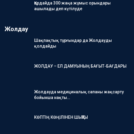
Қордайда 300 жаңа жұмыс орындары
ашылады деп күтілуде
Жолдау
Шақпақтық тұрғындар да Жолдауды
қолдайды
ЖОЛДАУ – ЕЛ ДАМУЫНЫҢ БАҒЫТ-БАҒДАРЫ
Жолдауда медициналық сапаны жақсарту
бойынша нақты…
КӨПТІҢ КӨҢІЛІНЕН ШЫҚТЫ