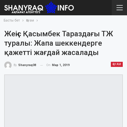
Басты бет
Қоғам
Жеңіс Қасымбек Тараздағы ТЖ
туралы: Жапа шеккендерге
қажетті жағдай жасалады
ҚОҒАМ
On
Мар 1, 2019
By
Shanyraq08