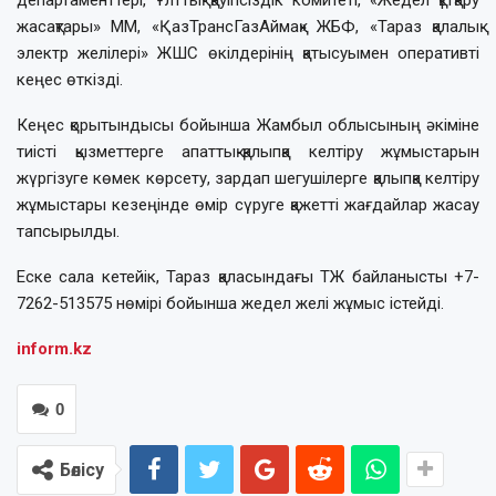
жасақтары» ММ, «ҚазТрансГазАймақ» ЖБФ, «Тараз қалалық
электр желілері» ЖШС өкілдерінің қатысуымен оперативті
кеңес өткізді.
Кеңес қорытындысы бойынша Жамбыл облысының әкіміне
тиісті қызметтерге апаттық-қалыпқа келтіру жұмыстарын
жүргізуге көмек көрсету, зардап шегушілерге қалыпқа келтіру
жұмыстары кезеңінде өмір сүруге қажетті жағдайлар жасау
тапсырылды.
Еске сала кетейік, Тараз қаласындағы ТЖ байланысты +7-
7262-513575 нөмірі бойынша жедел желі жұмыс істейді.
inform.kz
0
Бөлісу