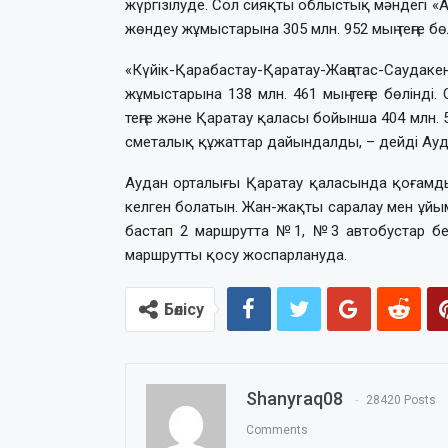
жүргізілуде. Сол сияқты облыстық мәндегі
жөндеу жұмыстарына 305 млн. 952 мың теңге бө
«Күйік-Қарабастау-Қаратау-Жаңатас-Сау
жұмыстарына 138 млн. 461 мың теңге бөлінді
теңге және Қаратау қаласы бойынша 404 млн. 53
сметалық құжаттар дайындалды, – дейді Ауда
Аудан орталығы Қаратау қаласында қоғамды
келген болатын. Жан-жақты саралау мен ұйы
бастап 2 маршрутта №1, №3 автобустар бек
маршрутты қосу жоспарлануда.
Бөлісу
Shanyraq08
28420 Posts
Comments