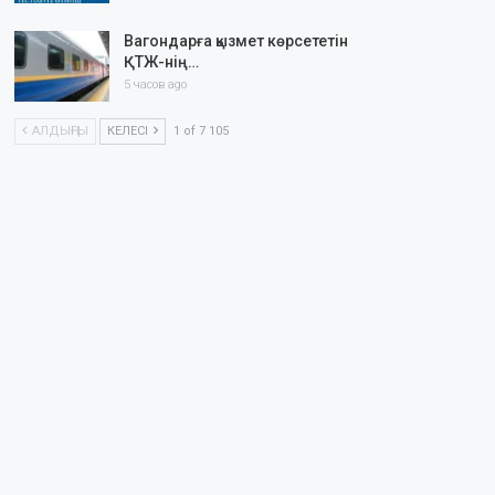
Вагондарға қызмет көрсететін
ҚТЖ-нің…
5 часов ago
АЛДЫҢҒЫ
КЕЛЕСІ
1 of 7 105