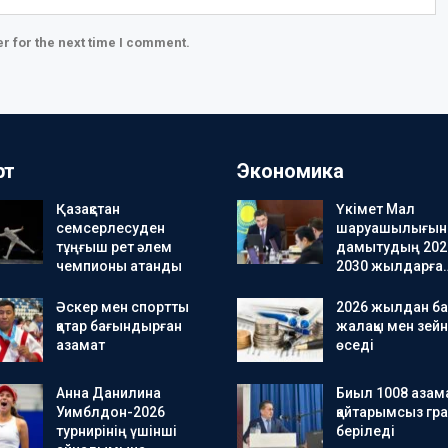
r for the next time I comment.
рт
Экономика
Қазақстан
Үкімет Мал
семсерлесуден
шаруашылығын
тұңғыш рет әлем
дамытудың 202
чемпионы атанды
2030 жылдарға
Әскер мен спортты
2026 жылдан ба
қатар бағындырған
жалақы мен зейн
азамат
өседі
Анна Данилина
Биыл 1008 азама
Уимблдон-2026
қайтарымсыз гра
турнирінің үшінші
беріледі