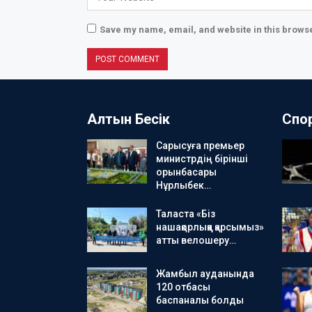
Save my name, email, and website in this browse
Алтын Бесік
Спо
Сарысуға премьер
министрдің бірінші
орынбасары
Нұрлыбек…
Таласта «Біз
нашақорлыққа қарсымыз»
атты велошеру…
Жамбыл ауданында
120 отбасы
баспаналы болды