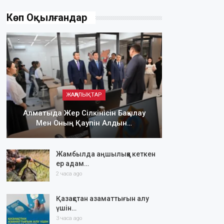
Көп Оқылғандар
ЖАҢАЛЫҚТАР
Алматыда Жер Сілкінісін Бақылау
Мен Оның Қаупін Алдын…
Жамбылда аңшылыққа кеткен
ер адам…
2 часа ago
Қазақстан азаматтығын алу
үшін…
3 часа ago