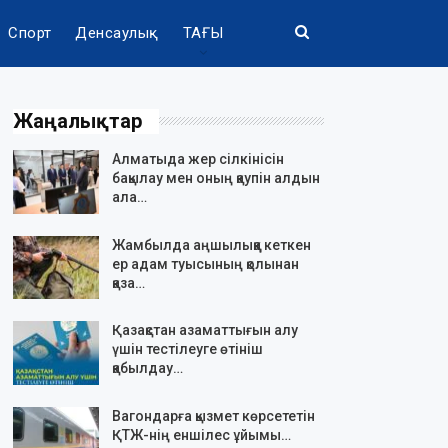
Спорт
Денсаулық
ТАҒЫ
Жаңалықтар
Алматыда жер сілкінісін
бақылау мен оның қаупін алдын
ала…
Жамбылда аңшылыққа кеткен
ер адам туысының қолынан
қаза…
Қазақстан азаматтығын алу
үшін тестілеуге өтініш
қабылдау…
Вагондарға қызмет көрсететін
ҚТЖ-нің еншілес ұйымы…