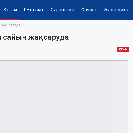
Қоғам
Руханият
Сараптама
Саясат
Экономика
н жақсаруда
н сайын жақсаруда
ҚОҒАМ