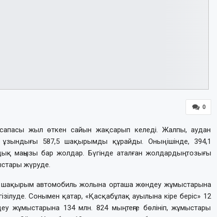
0
 сапасы жыл өткен сайын жақсарып келеді. Жалпы, аудан
ұзындығы 587,5 шақырымды құрайды. Оның ішінде, 394,1
қ маңызы бар жолдар. Бүгінде аталған жолдардың тозығы
стары жүруде.
2 шақырым автомобиль жолына орташа жөндеу жұмыстарына
ргізілуде. Сонымен қатар, «Қасқабұлақ ауылына кіре беріс» 12
 жұмыстарына 134 млн. 824 мың теңге бөлініп, жұмыстары