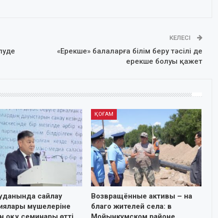
КЕЛЕСІ
ілуде
«Ерекше» балаларға білім беру тәсілі де
ерекше болуы қажет
ҚОҒАМ
ауданында сайлау
Возвращённые активы – на
иялары мүшелеріне
благо жителей села: в
н оқу семинары өтті
Мойынкумском районе