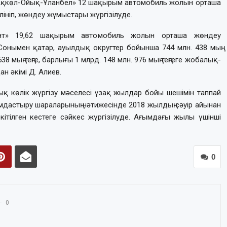
 «Ақкөл-Ойық-Ұланбел» 12 шақырым автомобиль жолын орташа
лініп, жөндеу жұмыстары жүргізілуде.
дакент» 19,62 шақырым автомобиль жолын орташа жөндеу
. Сонымен қатар, ауылдық округтер бойынша 744 млн. 438 мың
8 мың теңге, барлығы 1 млрд. 148 млн. 976 мың теңгеге жобалық-
н әкімі Д. Алиев.
қ көлік жүргізу мәселесі ұзақ жылдар бойы шешімін таппай
мдастыру шараларының нәтижесінде 2018 жылдың сәуір айынан
ітілген кестеге сәйкес жүргізілуде. Ағымдағы жылы үшінші
0
0