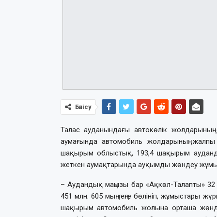
Бөлісу
Талас ауданындағы автокөлік жолдарының
аумағында автомобиль жолдарының жалпы 
шақырым облыстық, 193,4 шақырым ауданды
жеткен аумақтарында ауқымды жөндеу жұмы
– Аудандық маңызы бар «Ақкөл-Талапты» 3
451 млн. 605 мың теңге бөлініп, жұмыстары жү
шақырым автомобиль жолына орташа жөндеу