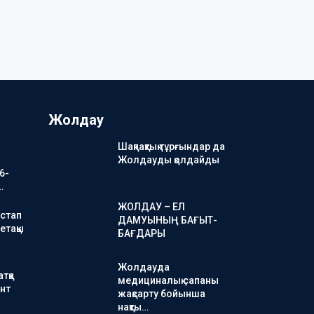
Жолдау
Шақпақтық тұрғындар да
Жолдауды қолдайды
6-
…
ЖОЛДАУ – ЕЛ
стап
ДАМУЫНЫҢ БАҒЫТ-
етақы
БАҒДАРЫ
Жолдауда
тқа
медициналық сапаны
нт
жақсарту бойынша
нақты…