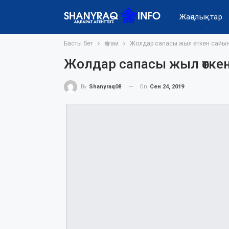
Жаңалықтар
Басты бет
Қоғам
Жолдар сапасы жыл өткен сайы
Жолдар сапасы жыл өтке
On
Сен 24, 2019
By
Shanyraq08