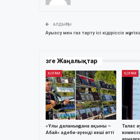
АЛДЫҢҒЫ
Ауызсу мен газ тарту ісі кідіріссіз жүргіз
Өзге Жаңалықтар
ҚОҒАМ
ҚОҒАМ
«Ұлы даланың дана ақыны –
Талас 
Абай» әдеби-әуенді кеші өтті
комисс
арналға