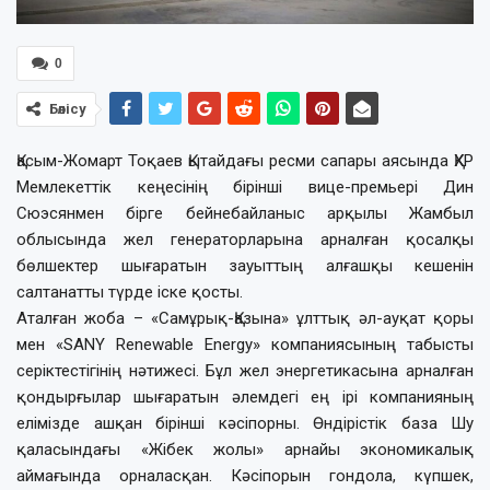
0
Бөлісу
Қасым-Жомарт Тоқаев Қытайдағы ресми сапары аясында ҚХР
Мемлекеттік кеңесінің бірінші вице-премьері Дин
Сюэсянмен бірге бейнебайланыс арқылы Жамбыл
облысында жел генераторларына арналған қосалқы
бөлшектер шығаратын зауыттың алғашқы кешенін
салтанатты түрде іске қосты.
Аталған жоба – «Самұрық-Қазына» ұлттық әл-ауқат қоры
мен «SANY Renewable Energy» компаниясының табысты
серіктестігінің нәтижесі. Бұл жел энергетикасына арналған
қондырғылар шығаратын әлемдегі ең ірі компанияның
елімізде ашқан бірінші кәсіпорны. Өндірістік база Шу
қаласындағы «Жібек жолы» арнайы экономикалық
аймағында орналасқан. Кәсіпорын гондола, күпшек,