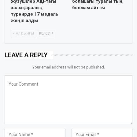
жүзушілер АҚШ-тағы
болашағы туралы тың
халықаралық
болжам айтты
турнирде 17 медаль
жеңіп алды
АЛДЫҢҒЫ
КЕЛЕСІ
LEAVE A REPLY
Your email address will not be published.