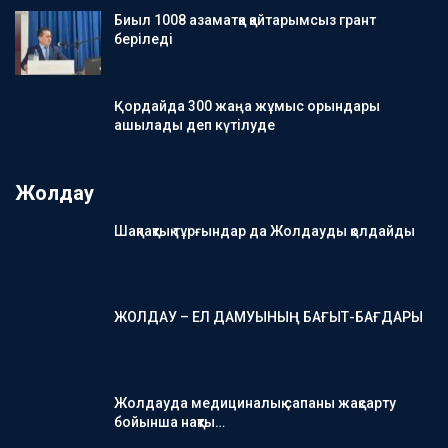
Биыл 1008 азаматқа қайтарымсыз грант
беріледі
Қордайда 300 жаңа жұмыс орындары
ашылады деп күтілуде
Жолдау
Шақпақтық тұрғындар да Жолдауды қолдайды
ЖОЛДАУ – ЕЛ ДАМУЫНЫҢ БАҒЫТ-БАҒДАРЫ
Жолдауда медициналық сапаны жақсарту
бойынша нақты…