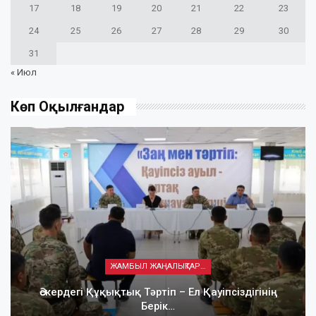
17
18
19
20
21
22
23
24
25
26
27
28
29
30
31
« Июл
Көп Оқылғандар
ЖАМБЫЛ ЖАҢАЛЫҚТАРЫ
Әскердегі Құқықтық Тәртіп – Ел Қауіпсіздігінің
Берік…