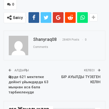
0
Бөлісу
Shanyraq08
28409 Posts
0
Comments
АЛДЫҢҒЫ
КЕЛЕСІ
Өңірде 621 мектепке
БІР АУЫЛДЫ ТҮЗЕГЕН
дейінгі ұйымдарда 63
КЕЛІН
мыңнан аса бала
тәрбиеленуде
Өзге Жаңалықтар