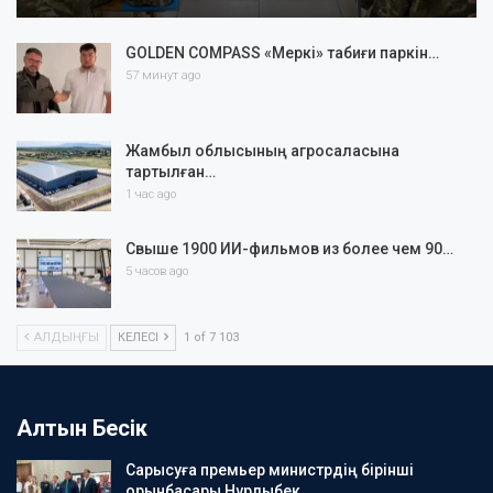
GOLDEN COMPASS «Меркі» табиғи паркін…
57 минут ago
Жамбыл облысының агросаласына
тартылған…
1 час ago
Свыше 1900 ИИ-фильмов из более чем 90…
5 часов ago
АЛДЫҢҒЫ
КЕЛЕСІ
1 of 7 103
Алтын Бесік
Сарысуға премьер министрдің бірінші
орынбасары Нұрлыбек…