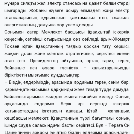
мұнара сияқты жел электр стансасына қажет бөлшектерді
шығарады. Жобаны жүзеге асыру еліміздегі жаңа электр
стансаларының құрылысын қамтамасыз етіп, «жасыл»
энергетиканың дамуына зор үлес қосады.
Сонымен қатар Мемлекет басшысы Қазаққытай іскерлік
кеңесінің сегізінші отырысында сөз сөйледі. Қасым-Жомарт
Тоқаев Қытай Қазақстанның тағдыр қосқан тату көршісі,
жақын досы және мәңгілік стратегиялық серіктесі екенін
атап өтті. Президенттің айтуынша, ортақ тарих, терең
байланыс пен өзара түсіністік – халықтарымызды
біріктіретін мызғымас құндылықтар.
– Біздің елдеріміздің арасында әрдайым терең сенім бар,
қарым-қатынасымыз қарқынды және тиімді түрде дамуда.
Байланыстарымыз жылдан жылға нығайып келеді. Соның
арқасында елдеріміз берік әрі серпінді іскерлік
қатынастардың іргетасын қалады. Қытай – жаһандық
көшбасшы мемлекет, Қазақстанның түрлі бағыттағы, соның
ішінде сауда саласындағы басты серіктесі. Бұл – Төраға Си
Цзиньпиннің арқасы. Былтыр біздің елдеріміз арасындағы