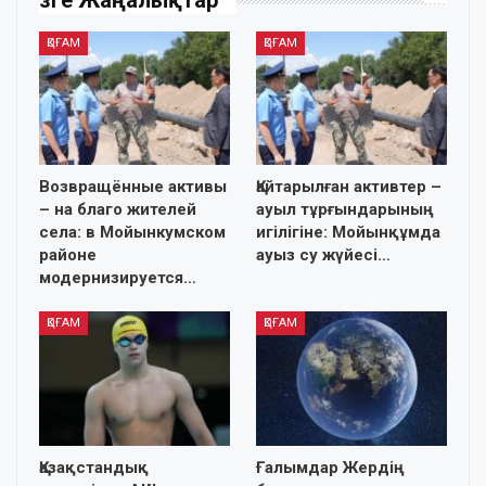
ҚОҒАМ
ҚОҒАМ
Возвращённые активы
Қайтарылған активтер –
– на благо жителей
ауыл тұрғындарының
села: в Мойынкумском
игілігіне: Мойынқұмда
районе
ауыз су жүйесі…
модернизируется…
ҚОҒАМ
ҚОҒАМ
Қазақстандық
Ғалымдар Жердің