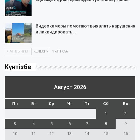
Видеокамеры помогают выявлять нарушения
и ликвидировать…
АЛДЫҢҒЫ
КЕЛЕСІ
1 of 1 056
Күнтізбе
Август 2026
Пн
Вт
Ср
Чт
Пт
Сб
Вс
1
2
3
4
5
6
7
8
9
10
11
12
13
14
15
16