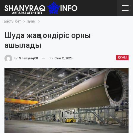
Басты бет
Қоғам
Шуда жаңа өндіріс орны
ашылады
ҚОҒАМ
On
Сен 2, 2025
By
Shanyraq08