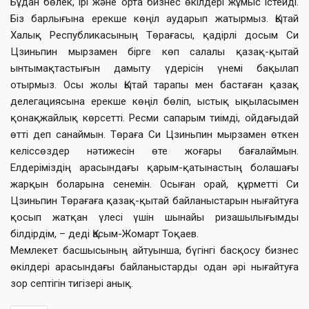
Бұдан бөлек, ірі және орта бизнес өкілдері жұмыс істейді.
Біз барлығына ерекше көңіл аударып жатырмыз. Қытай
Халық Республикасының Төрағасы, қадірлі досым Си
Цзиньпин мырзамен бірге көп салалы қазақ-қытай
ынтымақтастығын дамыту үдерісін үнемі бақылап
отырмыз. Осы жолы Қытай тарапы мен бастаған қазақ
делегациясына ерекше көңіл бөліп, ыстық ықыласымен
қонақжайлық көрсетті. Ресми сапарым тиімді, ойдағыдай
өтті деп санаймын. Төраға Си Цзиньпин мырзамен өткен
келіссөздер нәтижесін өте жоғары бағалаймын.
Елдеріміздің арасындағы қарым-қатынастың болашағы
жарқын боларына сенемін. Осыған орай, құрметті Си
Цзиньпин Төрағаға қазақ-қытай байланыстарын нығайтуға
қосып жатқан үлесі үшін шынайы ризашылығымды
білдірдім, – деді Қасым-Жомарт Тоқаев.
Мемлекет басшысының айтуынша, бүгінгі басқосу бизнес
өкілдері арасындағы байланыстарды одан әрі нығайтуға
зор септігін тигізері анық.