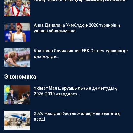
Анна Данилина Уимблдон-2026 турнирінің
үшінші айналымына…
Кристина Овчинникова FBK Games турнирінде
қола жүлде…
Экономика
Үкімет Мал шаруашылығын дамытудың
2026-2030 жылдарға…
2026 жылдан бастап жалақы мен зейнетақы
өседі