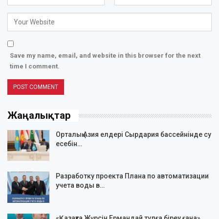
Save my name, email, and website in this browser for the next
time I comment.
Жаңалықтар
Орталық Азия елдері Сырдария бассейнінде су
есебін…
Разработку проекта Плана по автоматизации
учета воды в…
«Қазақта Жүрсін Ермандай тұлға біреу ғана»