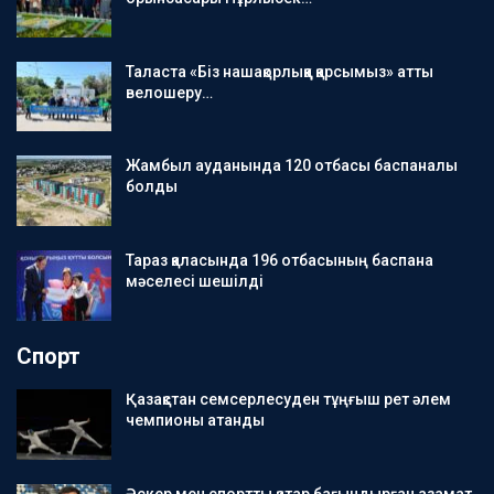
Таласта «Біз нашақорлыққа қарсымыз» атты
велошеру…
Жамбыл ауданында 120 отбасы баспаналы
болды
Тараз қаласында 196 отбасының баспана
мәселесі шешілді
Спорт
Қазақстан семсерлесуден тұңғыш рет әлем
чемпионы атанды
Әскер мен спортты қатар бағындырған азамат