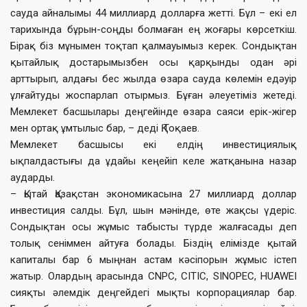
сауда айналымы 44 миллиард долларға жетті. Бұл – екі ел
тарихында бұрын-соңды болмаған ең жоғары көрсеткіш.
Бірақ біз мұнымен тоқтап қалмауымыз керек. Сондықтан
қытайлық достарымызбен осы қарқынды одан әрі
арттырып, алдағы бес жылда өзара сауда көлемін едәуір
ұлғайтуды жоспарлап отырмыз. Бұған әлеуетіміз жетеді.
Мемлекет басшылары деңгейінде өзара саяси ерік-жігер
мен ортақ ұмтылыс бар, – деді Қ.Тоқаев.
Мемлекет басшысы екі елдің инвестициялық
ықпалдастығы да ұдайы кеңейіп келе жатқанына назар
аударды.
– Қытай Қазақстан экономикасына 27 миллиард доллар
инвестиция салды. Бұл, шын мәнінде, өте жақсы үдеріс.
Сондықтан осы жұмыс табысты түрде жалғасады деп
толық сеніммен айтуға болады. Біздің елімізде қытай
капиталы бар 6 мыңнан астам кәсіпорын жұмыс істеп
жатыр. Олардың арасында CNPC, CITIC, SINOPEC, HUAWEI
сияқты әлемдік деңгейдегі мықты корпорациялар бар.