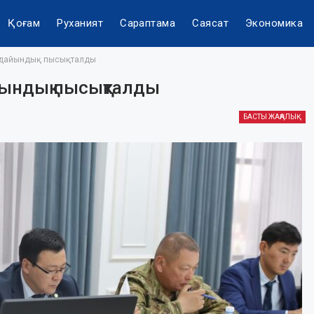
Қоғам
Руханият
Сараптама
Саясат
Экономика
дайындық пысықталды
ндық пысықталды
БАСТЫ ЖАҢАЛЫҚ