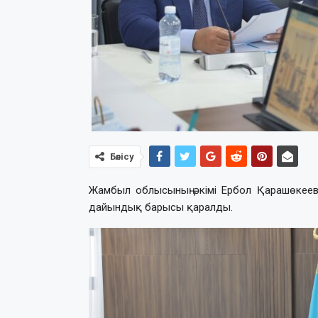
Бөлісу
Жамбыл облысының әкімі Ербол Қарашөкеевт
дайындық барысы қаралды.