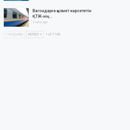
Вагондарға қызмет көрсететін
ҚТЖ-нің…
3 часа ago
АЛДЫҢҒЫ
КЕЛЕСІ
1 of 7 105