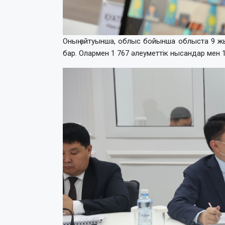
Оның айтуынша, облыс бойынша облыста 9 ж
бар. Олармен 1 767 әлеуметтік нысандар мен 