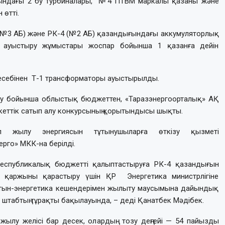
ясындағы 2 бу турбиналары, №4 ПТВМ маркалы қазаны және
өтті.
№3 АБ) және РК-4 (№2 АБ) қазандығындағы аккумуляторлық
) ауыстыру жұмыстары жоспар бойынша 1 қазанға дейін
 есебінен Т-1 трансформаторы ауыстырылды.
ру бойынша облыстық бюджеттен, «Таразэнергоорталық» АҚ
кеттік сатып алу конкурсының қорытындысы шықты.
п жылу энергиясын тұтынушыларға өткізу қызметі
рго» МКК-на берілді.
республикалық бюджетті қалыптастыруға РК-4 қазандығын
ті қаржыны қарастыру үшін ҚР Энергетика министрлігіне
а отын-энергетика кешендерімен жылыту маусымына дайындық
ік штабтың тұрақты бақылауында, – деді Қанатбек Мәдібек.
ылу желісі бар десек, олардың тозу деңгейі — 54 пайызды