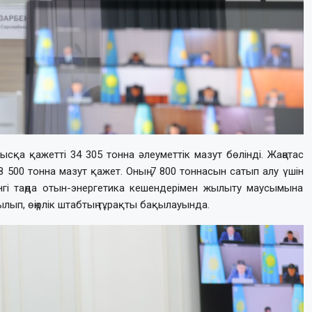
қа қажетті 34 305 тонна әлеуметтік мазут бөлінді. Жаңатас
 500 тонна мазут қажет. Оның 7 800 тоннасын сатып алу үшін
нгі таңда отын-энергетика кешендерімен жылыту маусымына
ып, өңірлік штабтың тұрақты бақылауында.