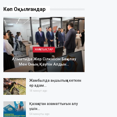
Көп Оқылғандар
ЖАҢАЛЫҚТАР
Алматыда Жер Сілкінісін Бақылау
Мен Оның Қаупін Алдын…
Жамбылда аңшылыққа кеткен
ер адам…
18 минут ago
Қазақстан азаматтығын алу
үшін…
54 минуты ago