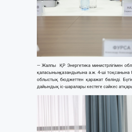
— Жалпы ҚР Энергетика министрлігімен облыс
қаласының қазандығына а.ж. 4-ші тоқсанына 8
облыстық бюджеттен қаражат бөлінді. Бүгі
дайындық іс-шаралары кестеге сәйкес атқарыл