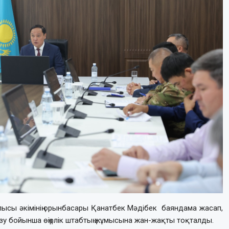
лысы әкімінің орынбасары Қанатбек Мәдібек баяндама жасап,
 бойынша өңірлік штабтың жұмысына жан-жақты тоқталды.