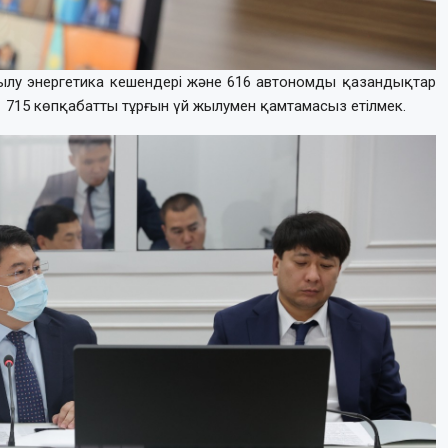
ылу энергетика кешендері және 616 автономды қазандықтар
1 715 көпқабатты тұрғын үй жылумен қамтамасыз етілмек.