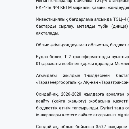
Негізгі іс-шаралар бойынша ТЭЦ-4 станци
РК-4-те №4 КВГМ маркалы қазаны жөндеуден 
Инвестициялық бағдарлама аясында ТЭЦ-4 (
бактарды сырлау, металды түбін (днища
аяқталады.
Облыс әкіміің қолдауымен облыстық бюджет
Бұдан бөлек, Т-2 трансформаторды ауысты
01қаражаты есебінен қаржы қаралды. Мемле
Ағымдағы жылдың 1-шілдесінен баста
«Таразэнергоорталық» АҚ-нан «Таразтрансэне
Сондай-ақ, 2026-2028 жылдарға арналған 
кеңейту (қайта жаңғырту) жобасына қажет
бюджеттік өтінім тапсырылды. Бүгінгі таңд
іс-шаралары кестеге сәйкес атқарылып, өңірл
Сондай-ақ, облыс бойынша 350,7 шақырым ж