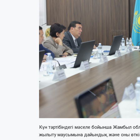
Күн тәртібіндегі мәселе бойынша Жамбыл об
жылыту маусымына дайындық және оны өткізу