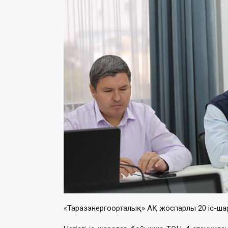
«Таразэнергоорталық» АҚ жоспарлы 20 іс-ша