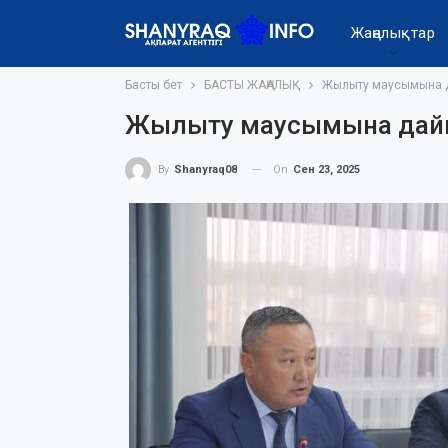
Жаңалықтар
Басты бет
БАСТЫ ЖАҢАЛЫҚ
Жылыту маусымына 
Жылыту маусымына дайы
On
Сен 23, 2025
By
Shanyraq08