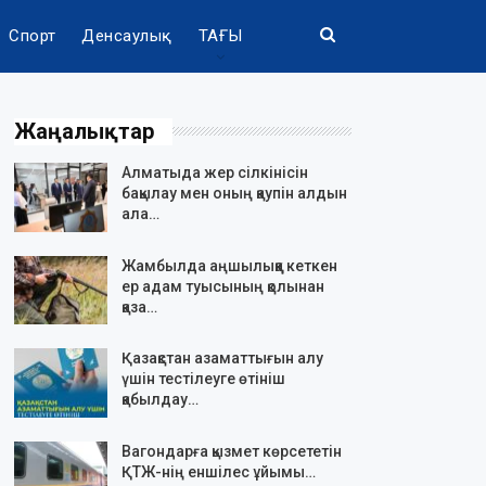
Спорт
Денсаулық
ТАҒЫ
Жаңалықтар
Алматыда жер сілкінісін
бақылау мен оның қаупін алдын
ала…
Жамбылда аңшылыққа кеткен
ер адам туысының қолынан
қаза…
Қазақстан азаматтығын алу
үшін тестілеуге өтініш
қабылдау…
Вагондарға қызмет көрсететін
ҚТЖ-нің еншілес ұйымы…