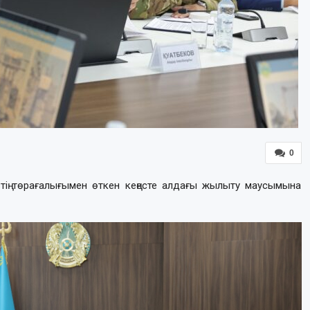
0
ің төрағалығымен өткен кеңесте алдағы жылыту маусымына