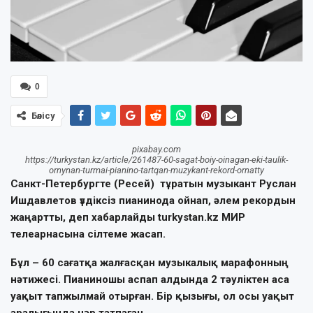
0
Бөлісу
pixabay.com
https://turkystan.kz/article/261487-60-sagat-boiy-oinagan-eki-taulik-
ornynan-turmai-pianino-tartqan-muzykant-rekord-ornatty
Санкт-Петербургте (Ресей) тұратын музыкант Руслан
Ишдавлетов үздіксіз пианинода ойнап, әлем рекордын
жаңартты, деп хабарлайды turkystan.kz МИР
телеарнасына сілтеме жасап.
Бұл – 60 сағатқа жалғасқан музыкалық марафонның
нәтижесі. Пианиношы аспап алдында 2 тәуліктен аса
уақыт тапжылмай отырған. Бір қызығы, ол осы уақыт
аралығында нәр татпаған.