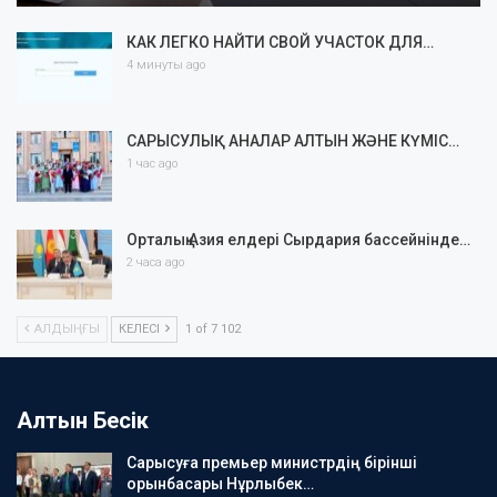
КАК ЛЕГКО НАЙТИ СВОЙ УЧАСТОК ДЛЯ…
4 минуты ago
САРЫСУЛЫҚ АНАЛАР АЛТЫН ЖӘНЕ КҮМІС…
1 час ago
Орталық Азия елдері Сырдария бассейнінде…
2 часа ago
АЛДЫҢҒЫ
КЕЛЕСІ
1 of 7 102
Алтын Бесік
Сарысуға премьер министрдің бірінші
орынбасары Нұрлыбек…