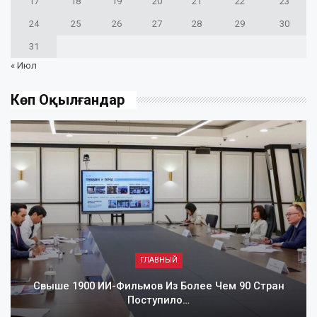
17
18
19
20
21
22
23
24
25
26
27
28
29
30
31
« Июл
Көп Оқылғандар
ГЛАВНЫЙ
Свыше 1900 ИИ-Фильмов Из Более Чем 90 Стран
Поступило…