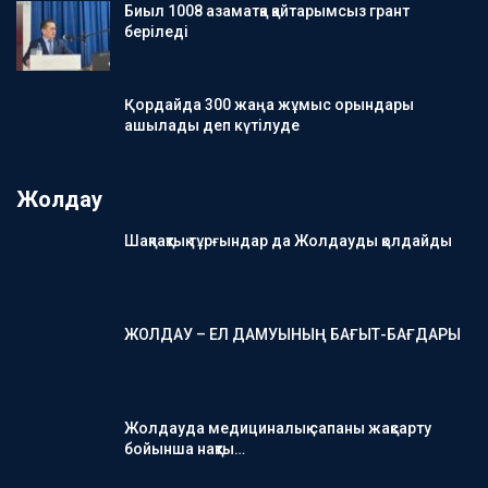
Биыл 1008 азаматқа қайтарымсыз грант
беріледі
Қордайда 300 жаңа жұмыс орындары
ашылады деп күтілуде
Жолдау
Шақпақтық тұрғындар да Жолдауды қолдайды
ЖОЛДАУ – ЕЛ ДАМУЫНЫҢ БАҒЫТ-БАҒДАРЫ
Жолдауда медициналық сапаны жақсарту
бойынша нақты…