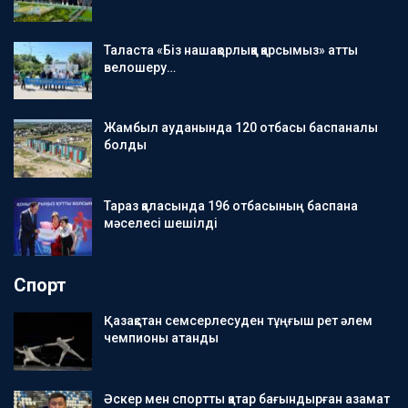
Таласта «Біз нашақорлыққа қарсымыз» атты
велошеру…
Жамбыл ауданында 120 отбасы баспаналы
болды
Тараз қаласында 196 отбасының баспана
мәселесі шешілді
Спорт
Қазақстан семсерлесуден тұңғыш рет әлем
чемпионы атанды
Әскер мен спортты қатар бағындырған азамат