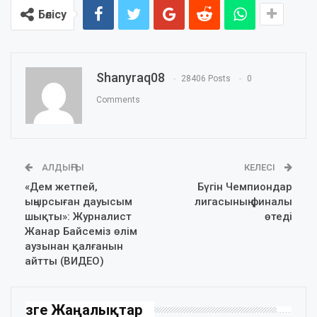
Бөлісу
Shanyraq08
28406 Posts
0
Comments
АЛДЫҢҒЫ
КЕЛЕСІ
«Дем жетпей,
Бүгін Чемпиондар
ыңырсыған дауысым
лигасының финалы
шықты»: Журналист
өтеді
Жанар Байсеміз өлім
аузынан қалғанын
айтты (ВИДЕО)
Өзге Жаңалықтар