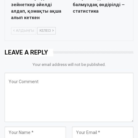
зейнеткер әйелді
балмұздақ өндірілді –
алдап, қомақты ақша
статистика
алып кеткен
АЛДЫҢҒЫ
КЕЛЕСІ
LEAVE A REPLY
Your email address will not be published.