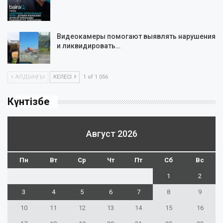
Видеокамеры помогают выявлять нарушения
и ликвидировать…
АЛДЫҢҒЫ
КЕЛЕСІ
1 of 1 056
Күнтізбе
Август 2026
Пн
Вт
Ср
Чт
Пт
Сб
Вс
1
2
3
4
5
6
7
8
9
10
11
12
13
14
15
16