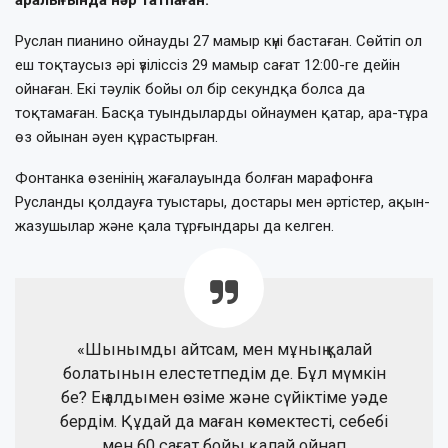
Руслан пианино ойнауды 27 мамыр күні бастаған. Сөйтіп ол
еш тоқтаусыз әрі үзіліссіз 29 мамыр сағат 12:00-ге дейін
ойнаған. Екі тәулік бойы ол бір секундқа болса да
тоқтамаған. Басқа туындыларды ойнаумен қатар, ара-тұра
өз ойынан әуен құрастырған.
Фонтанка өзенінің жағалауында болған марафонға
Русланды қолдауға туыстары, достары мен әртістер, ақын-
жазушылар және қала тұрғындары да келген.
«Шынымды айтсам, мен мұның қалай
болатынын елестетпедім де. Бұл мүмкін
бе? Ең алдымен өзіме және сүйіктіме уәде
бердім. Құдай да маған көмектесті, себебі
мен 60 сағат бойы қалай ойнап