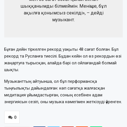
шыққанымды білмеймін. Меніңше, бұл
ақылға қонымсыз секілді», – дейді
музыкант.
Бұған дейін тіркелген рекорд уақыты 48 сағат болған. Бұл
рекорд та Русланға тиесілі. Бұдан кейін ол өз рекордын өзі
жаңартуға тырысқан, алайда бәрі ол ойлағандай болмай
шықты.
Музыканттың айтуынша, ол бұл перформансқа
тыңғылықты дайындалған: көп сағатқа жалғасқан
медитация ұйымдастырған, соның есебінен адам
энергиясын сезіп, оны музыка көмегімен жеткізуді үйренген.
0