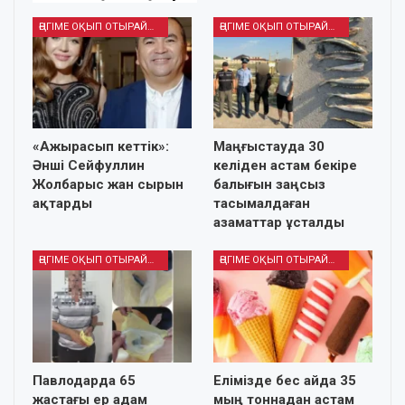
ӘҢГІМЕ ОҚЫП ОТЫРАЙЫҚ
ӘҢГІМЕ ОҚЫП ОТЫРАЙЫҚ
«Ажырасып кеттік»:
Маңғыстауда 30
Әнші Сейфуллин
келіден астам бекіре
Жолбарыс жан сырын
балығын заңсыз
ақтарды
тасымалдаған
азаматтар ұсталды
ӘҢГІМЕ ОҚЫП ОТЫРАЙЫҚ
ӘҢГІМЕ ОҚЫП ОТЫРАЙЫҚ
Павлодарда 65
Елімізде бес айда 35
жастағы ер адам
мың тоннадан астам