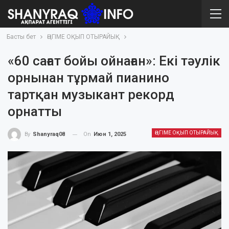
Басты бет
ӘҢГІМЕ ОҚЫП ОТЫРАЙЫҚ
«60 сағат бойы ойнаған»: Екі тәулік
орнынан тұрмай пианино
тартқан музыкант рекорд
орнатты
ӘҢГІМЕ ОҚЫП ОТЫРАЙЫҚ
On
Июн 1, 2025
By
Shanyraq08