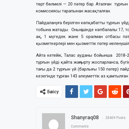
төрт бөлмелі — 20 пәтер бар. Аталған тұрғын
комиссиясы тарапынан жасақталған.
Пайдалануға берілген көпқабатты тұрғын үйде
тобына жатады. Оның ішінде көпбалалы 17, т
ақ, 1 мүгедек және 5 оралман отбасы пәте
қызметкерлері мен қызметтік пәтер иеленушіле
Айта кетейік, Талас ауданы бойынша 2018-
тұрғын үйді қайта жаңғырту жоспарланса, бүг
тағы да 2 тұрғын үй (барлығы 150 пәтер) пай
кезегінде тұрған 143 әлеуметтік аз қамтылға
Бөлісу
Shanyraq08
28409 Posts
Comments