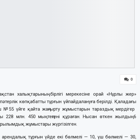
0
стан халықтарының бірлігі мерекесіне орай «Нұрлы жер»
пәтерлік көпқабатты тұрғын үйпайдалануға берілді. Қаладағы
 №55 үйге қайта жаңғырту жұмыстарын тараздық мердігер
ы 228 млн. 450 мың теңгені құраған. Нысан өткен жылдың 6
рылымдық жұмыстары жүргізілген.
 арендалық тұрғын үйде екі бөлмелі — 10, үш бөлмелі — 30,