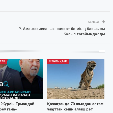
КЕЛЕСІ
Р. Аманғазиева ішкі саясат бөлімінің басшысы
болып тағайындалды
ТАР
ЖАҢАЛЫҚТАР
а Жүрсін Ермандай
Қазақстанда 70 жылдан астам
іреу ғана»
уақыттан кейін алғаш рет