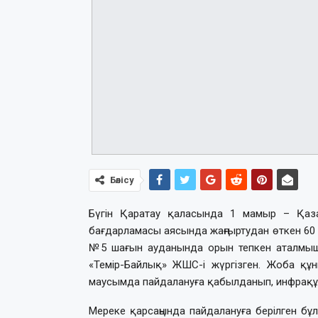
Бөлісу
Бүгін Қаратау қаласында 1 мамыр – Қазақ
бағдарламасы аясында жаңғыртудан өткен 60 
№5 шағын ауданында орын тепкен аталмыш
«Темір-Байлық» ЖШС-і жүргізген. Жоба құн
маусымда пайдалануға қабылданып, инфрақұ
Мереке қарсаңында пайдалануға берілген бұл