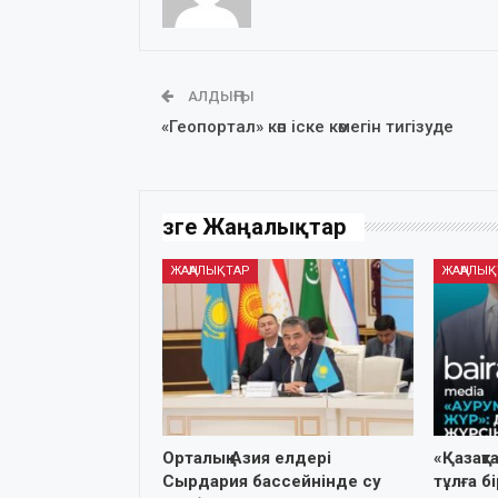
АЛДЫҢҒЫ
«Геопортал» көп іске көмегін тигізуде
Өзге Жаңалықтар
ЖАҢАЛЫҚТАР
ЖАҢАЛЫҚ
Орталық Азия елдері
«Қазақт
Сырдария бассейнінде су
тұлға б