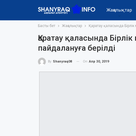
Жаңалықтар
Басты бет
Жаңалықтар
Қаратау қаласында Бірлік 
Қаратау қаласында Бірлік
пайдалануға берілді
On
Апр 30, 2019
By
Shanyraq08