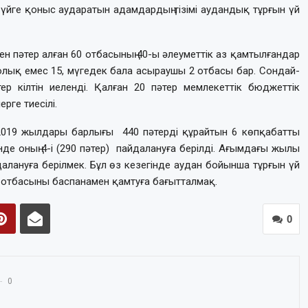
 үйге қоныс аударатын адамдардың тізімі аудандық тұрғын үй
н пәтер алған 60 отбасының 40-ы әлеуметтік аз қамтылғандар
олық емес 15, мүгедек бала асыраушы 2 отбасы бар. Сондай-
р кілтін иеленді. Қалған 20 пәтер мемлекеттік бюджеттік
рге тиесілі.
2019 жылдары барлығы 440 пәтерді құрайтын 6 көпқабатты
інде оның 4-і (290 пәтер) пайдалануға берілді. Ағымдағы жылы
далануға берілмек. Бұл өз кезегінде аудан бойынша тұрғын үй
н отбасыны баспанамен қамтуға бағытталмақ.
0
0