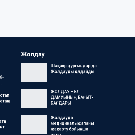
Жолдау
Шақпақтық тұрғындар да
Жолдауды қолдайды
6-
…
ЖОЛДАУ – ЕЛ
стап
ДАМУЫНЫҢ БАҒЫТ-
етақы
БАҒДАРЫ
Жолдауда
тқа
медициналық сапаны
нт
жақсарту бойынша
нақты…