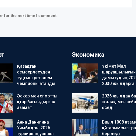
r for the next time I comment.
рт
Экономика
Қазақстан
Үкімет Мал
семсерлесуден
шаруашылығын
тұңғыш рет әлем
дамытудың 202
чемпионы атанды
2030 жылдарға
Әскер мен спортты
2026 жылдан ба
қатар бағындырған
жалақы мен зейн
азамат
өседі
Анна Данилина
Биыл 1008 азама
Уимблдон-2026
қайтарымсыз гра
турнирінің үшінші
беріледі