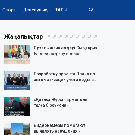
Спорт
Денсаулық
ТАҒЫ
Жаңалықтар
Орталық Азия елдері Сырдария
бассейнінде су есебін…
Разработку проекта Плана по
автоматизации учета воды в…
«Қазақта Жүрсін Ермандай
тұлға біреу ғана»
Видеокамеры помогают
выявлять нарушения и