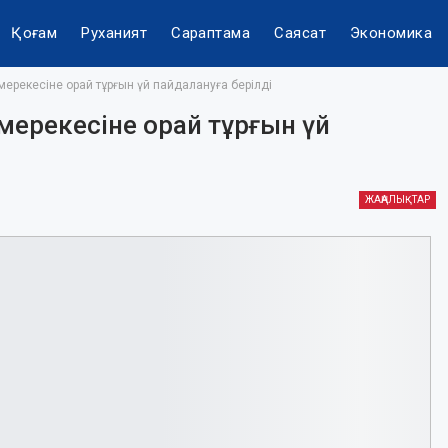
Қоғам
Руханият
Сараптама
Саясат
Экономика
мерекесіне орай тұрғын үй пайдалануға берілді
 мерекесіне орай тұрғын үй
ЖАҢАЛЫҚТАР