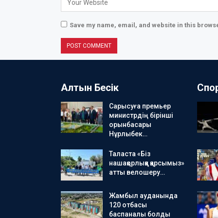
Save my name, email, and website in this browse
Алтын Бесік
Спо
Сарысуға премьер
министрдің бірінші
орынбасары
Нұрлыбек…
Таласта «Біз
нашақорлыққа қарсымыз»
атты велошеру…
Жамбыл ауданында
120 отбасы
баспаналы болды