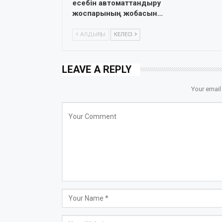
есебін автоматтандыру
жоспарының жобасын…
АЛДЫҢҒЫ
КЕЛЕСІ
LEAVE A REPLY
Your email