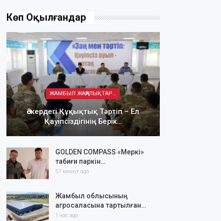
Көп Оқылғандар
ЖАМБЫЛ ЖАҢАЛЫҚТАРЫ
Әскердегі Құқықтық Тәртіп – Ел
Қауіпсіздігінің Берік…
GOLDEN COMPASS «Меркі»
табиғи паркін…
57 минут ago
Жамбыл облысының
агросаласына тартылған…
1 час ago