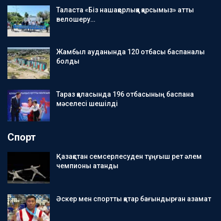
Таласта «Біз нашақорлыққа қарсымыз» атты
велошеру…
Жамбыл ауданында 120 отбасы баспаналы
болды
Тараз қаласында 196 отбасының баспана
мәселесі шешілді
Спорт
Қазақстан семсерлесуден тұңғыш рет әлем
чемпионы атанды
Әскер мен спортты қатар бағындырған азамат