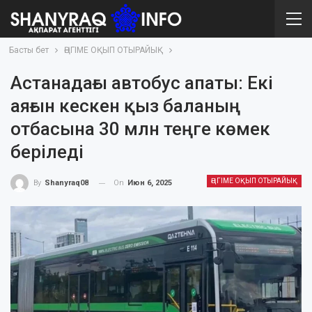
Басты бет
ӘҢГІМЕ ОҚЫП ОТЫРАЙЫҚ
Астанадағы автобус апаты: Екі
аяғын кескен қыз баланың
отбасына 30 млн теңге көмек
беріледі
ӘҢГІМЕ ОҚЫП ОТЫРАЙЫҚ
On
Июн 6, 2025
By
Shanyraq08