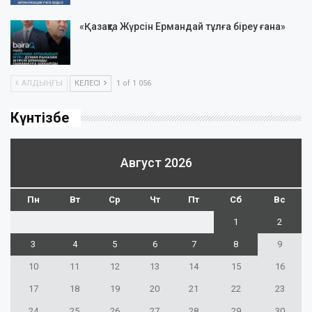
«Қазақта Жүрсін Ермандай тұлға біреу ғана»
АЛДЫҢҒЫ
КЕЛЕСІ
1 of 1 056
Күнтізбе
Август 2026
Пн
Вт
Ср
Чт
Пт
Сб
Вс
1
2
3
4
5
6
7
8
9
10
11
12
13
14
15
16
17
18
19
20
21
22
23
24
25
26
27
28
29
30