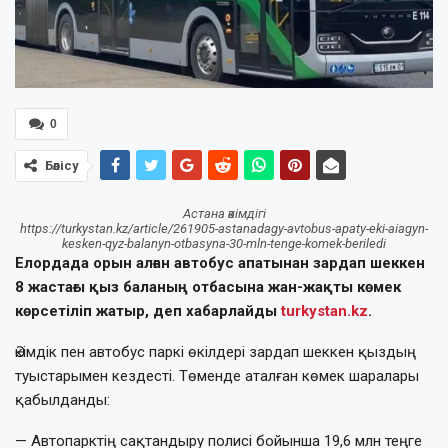
0
Бөлісу
Астана әкімдігі
https://turkystan.kz/article/261905-astanadagy-avtobus-apaty-eki-aiagyn-
kesken-qyz-balanyn-otbasyna-30-mln-tenge-komek-beriledi
Елордада орын алған автобус апатынан зардап шеккен
8 жастағы қыз баланың отбасына жан-жақты көмек
көрсетіліп жатыр, деп хабарлайды
turkystan.kz
.
Әкімдік пен автобус паркі өкілдері зардап шеккен қыздың
туыстарымен кездесті. Төменде аталған көмек шаралары
қабылданды:
— Автопарктің сақтандыру полисі бойынша 19,6 млн теңге