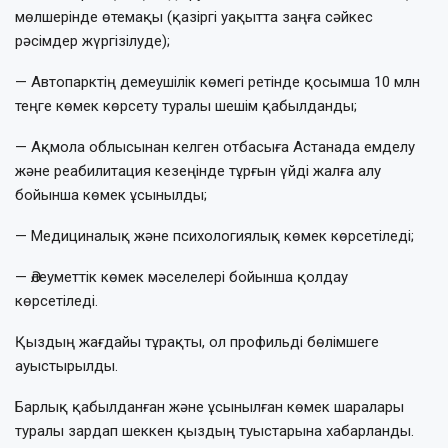
мөлшерінде өтемақы (қазіргі уақытта заңға сәйкес
рәсімдер жүргізілуде);
— Автопарктің демеушілік көмегі ретінде қосымша 10 млн
теңге көмек көрсету туралы шешім қабылданды;
— Ақмола облысынан келген отбасыға Астанада емделу
және реабилитация кезеңінде тұрғын үйді жалға алу
бойынша көмек ұсынылды;
— Медициналық және психологиялық көмек көрсетіледі;
— Әлеуметтік көмек мәселелері бойынша қолдау
көрсетіледі.
Қыздың жағдайы тұрақты, ол профильді бөлімшеге
ауыстырылды.
Барлық қабылданған және ұсынылған көмек шаралары
туралы зардап шеккен қыздың туыстарына хабарланды.