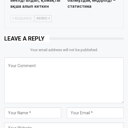
әйелді алдап, қомақты
балмұздақ өндірілді –
ақша алып кеткен
статистика
АЛДЫҢҒЫ
КЕЛЕСІ
LEAVE A REPLY
Your email address will not be published.