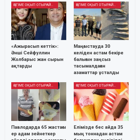
ӘҢГІМЕ ОҚЫП ОТЫРАЙЫҚ
ӘҢГІМЕ ОҚЫП ОТЫРАЙЫҚ
«Ажырасып кеттік»:
Маңғыстауда 30
Әнші Сейфуллин
келіден астам бекіре
Жолбарыс жан сырын
балығын заңсыз
ақтарды
тасымалдаған
азаматтар ұсталды
ӘҢГІМЕ ОҚЫП ОТЫРАЙЫҚ
ӘҢГІМЕ ОҚЫП ОТЫРАЙЫҚ
Павлодарда 65 жастағы
Елімізде бес айда 35
ер адам зейнеткер
мың тоннадан астам