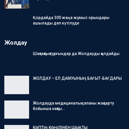
Қордайда 300 жаңа жұмыс орындары
ашылады деп күтілуде
Жолдау
Шақпақтық тұрғындар да Жолдауды қолдайды
ЖОЛДАУ – ЕЛ ДАМУЫНЫҢ БАҒЫТ-БАҒДАРЫ
Жолдауда медициналық сапаны жақсарту
бойынша нақты…
КӨПТІҢ КӨҢІЛІНЕН ШЫҚТЫ