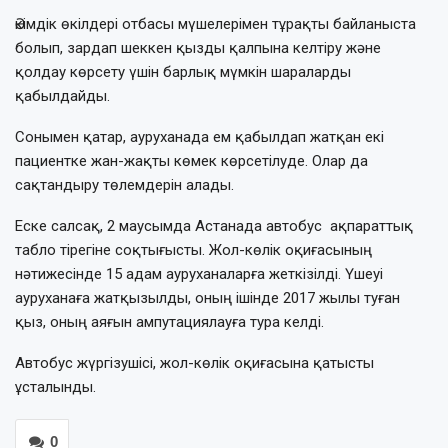
Әкімдік өкілдері отбасы мүшелерімен тұрақты байланыста
болып, зардап шеккен қызды қалпына келтіру және
қолдау көрсету үшін барлық мүмкін шараларды
қабылдайды.
Сонымен қатар, ауруханада ем қабылдап жатқан екі
пациентке жан-жақты көмек көрсетілуде. Олар да
сақтандыру төлемдерін алады.
Еске салсақ, 2 маусымда Астанада автобус ақпараттық
табло тірегіне соқтығысты. Жол-көлік оқиғасының
нәтижесінде 15 адам ауруханаларға жеткізілді. Үшеуі
ауруханаға жатқызылды, оның ішінде 2017 жылы туған
қыз, оның аяғын ампутациялауға тура келді.
Автобус жүргізушісі, жол-көлік оқиғасына қатысты
ұсталынды.
0