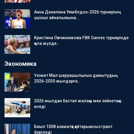
Анна Данилина Уимблдон-2026 турнирінің
үшінші айналымына…
Кристина Овчинникова FBK Games турнирінде
қола жүлде…
Экономика
Үкімет Мал шаруашылығын дамытудың
2026-2030 жылдарға…
2026 жылдан бастап жалақы мен зейнетақы
өседі
Биыл 1008 азаматқа қайтарымсыз грант
беріледі