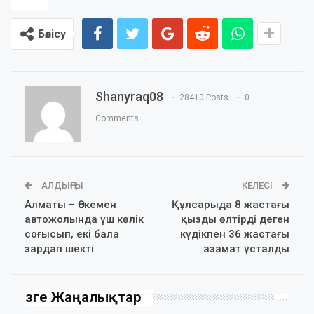
Бөлісу
Shanyraq08
28410 Posts
0
Comments
АЛДЫҢҒЫ
КЕЛЕСІ
Алматы – Өскемен
Құлсарыда 8 жастағы
автожолында үш көлік
қызды өлтірді деген
соғысып, екі бала
күдікпен 36 жастағы
зардап шекті
азамат ұсталды
Өзге Жаңалықтар