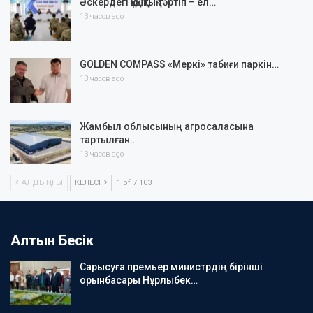
Әскердегі құқықтық тәртіп – ел…
13 часов ago
GOLDEN COMPASS «Меркі» табиғи паркін…
13 часов ago
Жамбыл облысының агросаласына
тартылған…
13 часов ago
АЛДЫҢҒЫ
КЕЛЕСІ
1 of 7 103
Алтын Бесік
Сарысуға премьер министрдің бірінші
орынбасары Нұрлыбек…