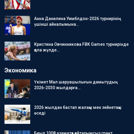
Анна Данилина Уимблдон-2026 турнирінің
үшінші айналымына…
Кристина Овчинникова FBK Games турнирінде
қола жүлде…
Экономика
Үкімет Мал шаруашылығын дамытудың
2026-2030 жылдарға…
2026 жылдан бастап жалақы мен зейнетақы
өседі
Биыл 1008 азаматқа қайтарымсыз грант