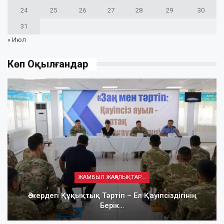
24
25
26
27
28
29
30
31
« Июл
Көп Оқылғандар
ЖАМБЫЛ ЖАҢАЛЫҚТАРЫ
Әскердегі Құқықтық Тәртіп – Ел Қауіпсіздігінің
Берік…