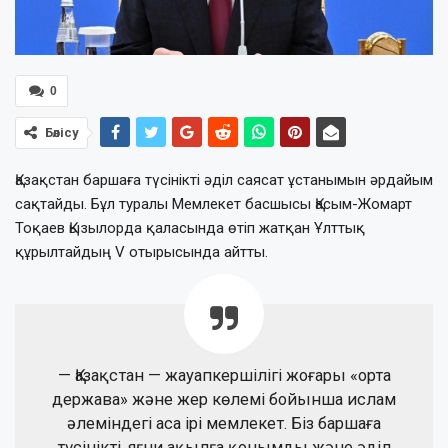
0
Бөлісу
Қазақстан баршаға түсінікті әділ саясат ұстанымын әрдайым
сақтайды. Бұл туралы Мемлекет басшысы Қасым-Жомарт
Тоқаев Қызылорда қаласында өтіп жатқан Ұлттық
құрылтайдың V отырысында айтты.
— Қазақстан — жауапкершілігі жоғары «орта
держава» және жер көлемі бойынша ислам
әлеміндегі аса ірі мемлекет. Біз баршаға
түсінікті, яғни ақылға қонымды және әділ