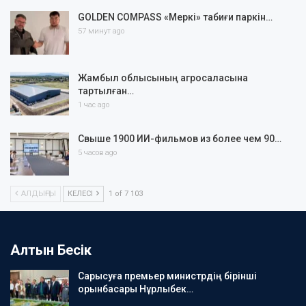
GOLDEN COMPASS «Меркі» табиғи паркін…
57 минут ago
Жамбыл облысының агросаласына
тартылған…
1 час ago
Свыше 1900 ИИ-фильмов из более чем 90…
5 часов ago
АЛДЫҢҒЫ
КЕЛЕСІ
1 of 7 103
Алтын Бесік
Сарысуға премьер министрдің бірінші
орынбасары Нұрлыбек…