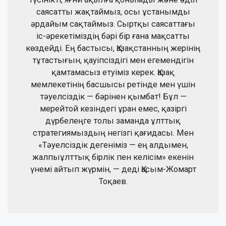
саясатты жақтаймыз, осы ұстанымды
әрдайым сақтаймыз. Сыртқы саясаттағы
іс-әрекетіміздің бәрі бір ғана мақсатты
көздейді. Ең бастысы, Қазақстанның жерінің
тұтастығын, қауіпсіздігі мен егемендігін
қамтамасыз етуіміз керек. Қазақ
мемлекетінің басшысы ретінде мен үшін
тәуелсіздік — бәрінен қымбат! Бұл —
мерейтой кезіндегі ұран емес, қазіргі
дүрбелеңге толы заманда ұлттық
стратегиямыздың негізгі қағидасы. Мен
«Тәуелсіздік дегеніміз — ең алдымен,
жалпыұлттық бірлік пен келісім» екенін
үнемі айтып жүрмін, — деді Қасым-Жомарт
Тоқаев.