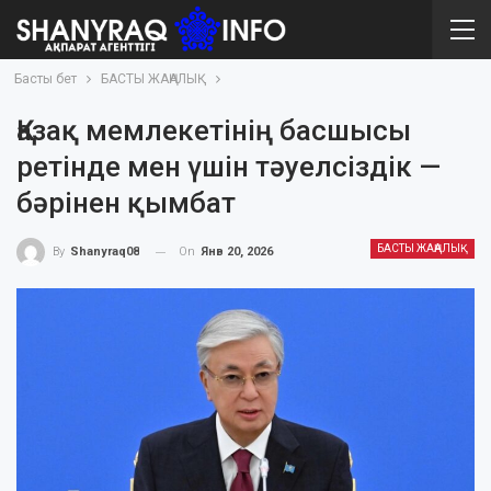
Басты бет
БАСТЫ ЖАҢАЛЫҚ
Қазақ мемлекетінің басшысы
ретінде мен үшін тәуелсіздік —
бәрінен қымбат
БАСТЫ ЖАҢАЛЫҚ
On
Янв 20, 2026
By
Shanyraq08