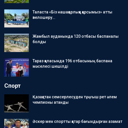
Таласта «Біз нашақорлыққа қарсымыз» атты
велошеру…
Жамбыл ауданында 120 отбасы баспаналы
болды
Тараз қаласында 196 отбасының баспана
мәселесі шешілді
Спорт
Қазақстан семсерлесуден тұңғыш рет әлем
чемпионы атанды
Әскер мен спортты қатар бағындырған азамат