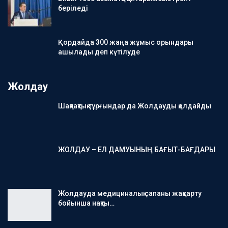
беріледі
Қордайда 300 жаңа жұмыс орындары
ашылады деп күтілуде
Жолдау
Шақпақтық тұрғындар да Жолдауды қолдайды
ЖОЛДАУ – ЕЛ ДАМУЫНЫҢ БАҒЫТ-БАҒДАРЫ
Жолдауда медициналық сапаны жақсарту
бойынша нақты…