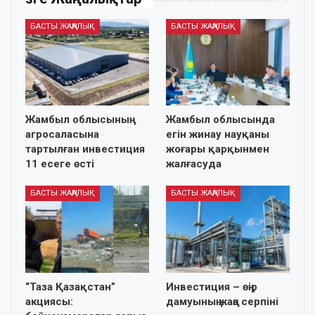
БАСТЫ ЖАҢАЛЫҚ
БАСТЫ ЖАҢАЛЫҚ
Жамбыл облысының
Жамбыл облысында
агросаласына
егін жинау науқаны
тартылған инвестиция
жоғары қарқынмен
11 есеге өсті
жалғасуда
БАСТЫ ЖАҢАЛЫҚ
БАСТЫ ЖАҢАЛЫҚ
“Таза Қазақстан”
Инвестиция – өңір
акциясы:
дамуының жаңа серпіні