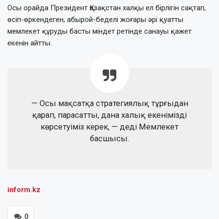
Осы орайда Президент Қазақстан халқы ел бірлігін сақтап,
өсіп-өркендеген, абырой-беделі жоғары әрі қуатты
мемлекет құруды басты міндет ретінде санауы қажет
екенін айтты.
— Осы мақсатқа стратегиялық тұрғыдан
қарап, парасатты, дана халық екенімізді
көрсетуіміз керек, — деді Мемлекет
басшысы.
inform.kz
0