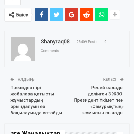
Бөлісу
Shanyraq08
28409 Posts
0
Comments
АЛДЫҢҒЫ
КЕЛЕСІ
Президент ірі
Ресей салады
жобаларға қатысты
делінген 3 ЖЭО:
жұмыстардың
Президент Үкімет пен
орындалуын өз
«Самұрықтың»
бақылауында ұстайды
жұмысын сынады
Өзге Жаңалықтар