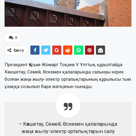
0
Бөлісу
Президент Қасым-Жомарт Тоқаев V Ұлттық құрылтайда
Көкшетау, Семей, Өскемен қалаларында салынуы керек
болған жаңа жылу-электр орталықтарының құрылысы тым
ұзаққа созылып бара жатқанын сынады.
– Көкшетау, Семей, Өскемен қалаларында
жаңа жылу-электр орталықтарын салу