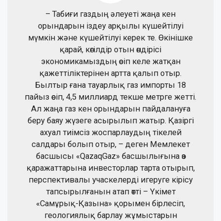
– Табиғи газдың әлеуеті жаңа кен
орындарын іздеу арқылы күшейтілуі
мүмкін және күшейтілуі керек те. Өкінішке
қарай, көгілдір отын өндірісі
экономикамыздың өсіп келе жатқан
қажеттіліктерінен артта қалып отыр.
Былтыр ғана тауарлық газ импорты 18
пайыз өсіп, 4,5 миллиард текше метрге жетті.
Ал жаңа газ кен орындарын пайдалануға
беру баяу жүзеге асырылып жатыр. Қазіргі
ахуал тиімсіз жоспарлаудың тікелей
салдары болып отыр, – деген Мемлекет
басшысы «QazaqGaz» басшылығына өз
қаражаттарына инвесторлар тарта отырып,
перспективалы учаскелерді игеруге кірісу
тапсырылғанын атап өтті – Үкімет
«Самұрық-Қазына» қорымен бірлесіп,
геологиялық барлау жұмыстарын