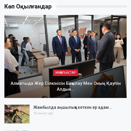
Көп Оқылғандар
ЖАҢАЛЫҚТАР
Алматыда Жер Сілкінісін Бақылау Мен Оның Қаупін
Алдын…
Жамбылда аңшылыққа кеткен ер адам…
18 минут ago