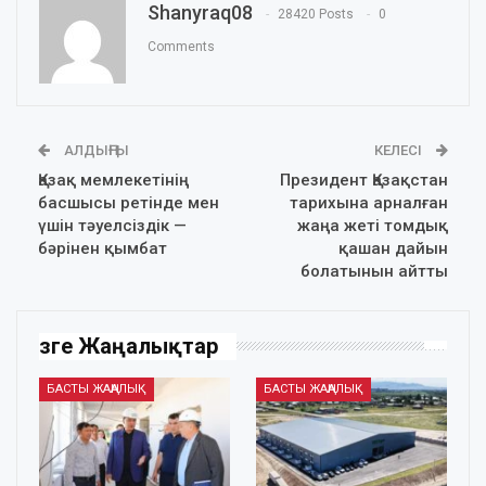
Shanyraq08
28420 Posts
0
Comments
АЛДЫҢҒЫ
КЕЛЕСІ
Қазақ мемлекетінің
Президент Қазақстан
басшысы ретінде мен
тарихына арналған
үшін тәуелсіздік —
жаңа жеті томдық
бәрінен қымбат
қашан дайын
болатынын айтты
Өзге Жаңалықтар
БАСТЫ ЖАҢАЛЫҚ
БАСТЫ ЖАҢАЛЫҚ