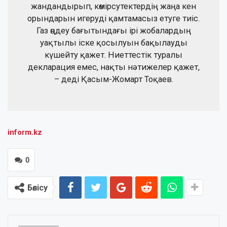
жандандырып, көмірсутектердің жаңа кен
орындарын игеруді қамтамасыз етуге тиіс.
Газ өңдеу бағытындағы ірі жобалардың
уақтылы іске қосылуын бақылауды
күшейту қажет. Ниеттестік туралы
декларация емес, нақты нәтижелер қажет,
– деді Қасым-Жомарт Тоқаев.
inform.kz
0
Бөлісу