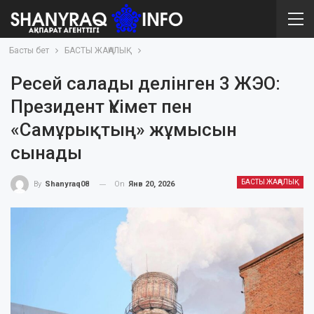
Басты бет
БАСТЫ ЖАҢАЛЫҚ
Ресей салады делінген 3 ЖЭО:
Президент Үкімет пен
«Самұрықтың» жұмысын
сынады
БАСТЫ ЖАҢАЛЫҚ
On
Янв 20, 2026
By
Shanyraq08