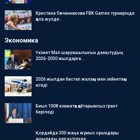
Кристина Овчинникова FBK Games турнирінде
қола жүлде…
Экономика
Үкімет Мал шаруашылығын дамытудың
2026-2030 жылдарға…
2026 жылдан бастап жалақы мен зейнетақы
өседі
Биыл 1008 азаматқа қайтарымсыз грант
беріледі
Қордайда 300 жаңа жұмыс орындары
ашылады деп күтілуде