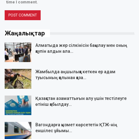
time I comment.
Жаңалықтар
Алматыда жер сілкінісін бақылау мен оның
қаупін алдын ала…
Жамбылда аңшылыққа кеткен ер адам
туысының қолынан қаза…
Қазақстан азаматтығын алу үшін тестілеуге
өтініш қабылдау…
Вагондарға қызмет көрсететін ҚТЖ-нің
еншілес ұйымы…