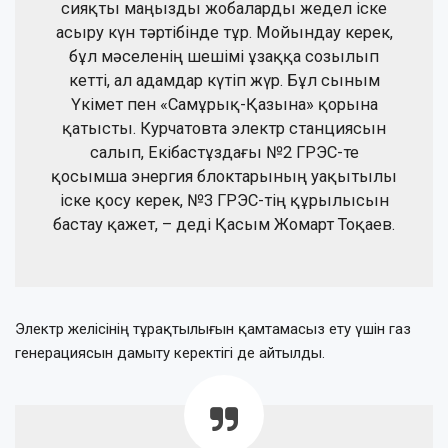
сияқты маңызды жобаларды жедел іске
асыру күн тәртібінде тұр. Мойындау керек,
бұл мәселенің шешімі ұзаққа созылып
кетті, ал адамдар күтіп жүр. Бұл сыным
Үкімет пен «Самұрық-Қазына» қорына
қатысты. Курчатовта электр станциясын
салып, Екібастұздағы №2 ГРЭС-те
қосымша энергия блоктарының уақытылы
іске қосу керек, №3 ГРЭС-тің құрылысын
бастау қажет, – деді Қасым Жомарт Тоқаев.
Электр желісінің тұрақтылығын қамтамасыз ету үшін газ
генерациясын дамыту керектігі де айтылды.