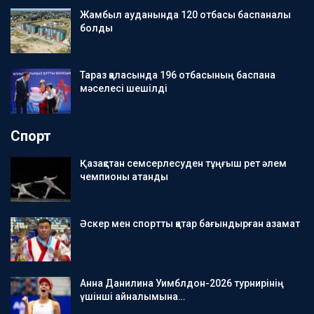
Жамбыл ауданында 120 отбасы баспаналы
болды
Тараз қаласында 196 отбасының баспана
мәселесі шешілді
Спорт
Қазақстан семсерлесуден тұңғыш рет әлем
чемпионы атанды
Әскер мен спортты қатар бағындырған азамат
Анна Данилина Уимблдон-2026 турнирінің
үшінші айналымына…