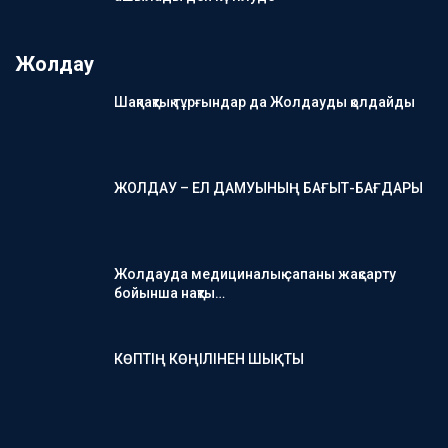
Жолдау
Шақпақтық тұрғындар да Жолдауды қолдайды
ЖОЛДАУ – ЕЛ ДАМУЫНЫҢ БАҒЫТ-БАҒДАРЫ
Жолдауда медициналық сапаны жақсарту
бойынша нақты…
КӨПТІҢ КӨҢІЛІНЕН ШЫҚТЫ