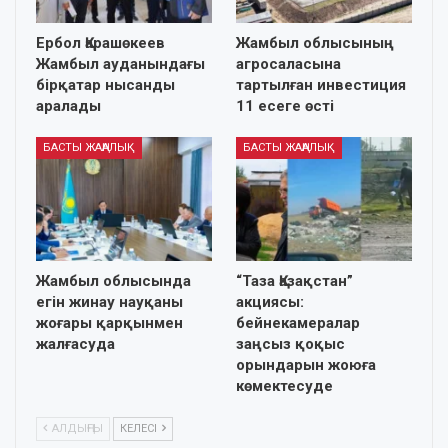
Ербол Қарашөкеев
Жамбыл облысының
Жамбыл ауданындағы
агросаласына
бірқатар нысанды
тартылған инвестиция
аралады
11 есеге өсті
БАСТЫ ЖАҢАЛЫҚ
БАСТЫ ЖАҢАЛЫҚ
Жамбыл облысында
“Таза Қазақстан”
егін жинау науқаны
акциясы:
жоғары қарқынмен
бейнекамералар
жалғасуда
заңсыз қоқыс
орындарын жоюға
көмектесуде
АЛДЫҢҒЫ
КЕЛЕСІ