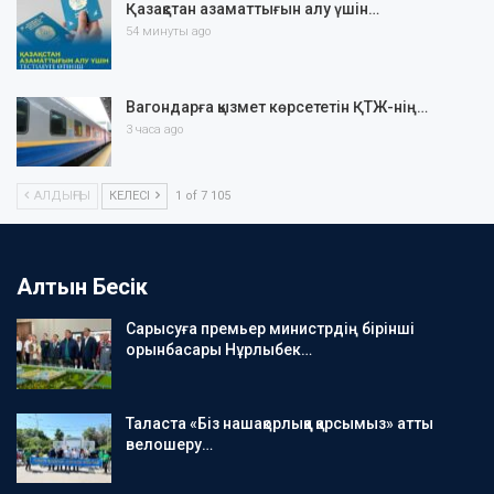
Қазақстан азаматтығын алу үшін…
54 минуты ago
Вагондарға қызмет көрсететін ҚТЖ-нің…
3 часа ago
АЛДЫҢҒЫ
КЕЛЕСІ
1 of 7 105
Алтын Бесік
Сарысуға премьер министрдің бірінші
орынбасары Нұрлыбек…
Таласта «Біз нашақорлыққа қарсымыз» атты
велошеру…