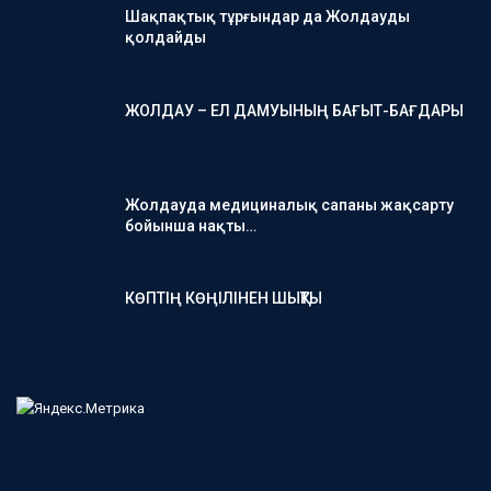
Шақпақтық тұрғындар да Жолдауды
қолдайды
ЖОЛДАУ – ЕЛ ДАМУЫНЫҢ БАҒЫТ-БАҒДАРЫ
Жолдауда медициналық сапаны жақсарту
бойынша нақты…
КӨПТІҢ КӨҢІЛІНЕН ШЫҚТЫ