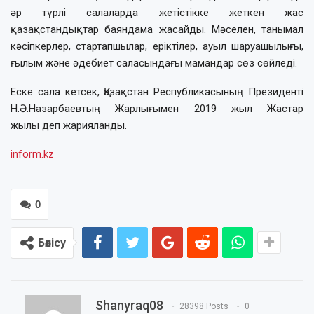
әр түрлі салаларда жетістікке жеткен жас
қазақстандықтар баяндама жасайды. Мәселен, танымал
кәсіпкерлер, стартапшылар, еріктілер, ауыл шаруашылығы,
ғылым және әдебиет саласындағы мамандар сөз сөйледі.
Еске сала кетсек, Қазақстан Республикасының Президенті
Н.Ә.Назарбаевтың Жарлығымен 2019 жыл Жастар
жылы деп жарияланды.
inform.kz
0
Бөлісу
Shanyraq08
28398 Posts
0