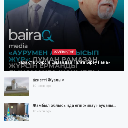
ЖАҢАЛЫҚТАР
«Қазақта Жүрсін Ермандай Тұлға Біреу Ғана»
Қасиетті Жуалым
10 часов ago
Жамбыл облысында егін жинау науқаны…
10 часов ago