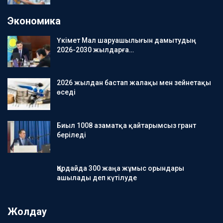
Экономика
Үкімет Мал шаруашылығын дамытудың
2026-2030 жылдарға…
2026 жылдан бастап жалақы мен зейнетақы
өседі
Биыл 1008 азаматқа қайтарымсыз грант
беріледі
Қордайда 300 жаңа жұмыс орындары
ашылады деп күтілуде
Жолдау