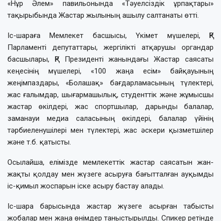
«Нұр Әлем» павильонында «Тәуелсіздік ұрпақтары»
тақырыбында Жастар жылының ашылу салтанаты өтті.
Іс-шараға Мемлекет басшысы, Үкімет мүшелері, ҚР
Парламенті депутаттары, жергілікті атқарушы органдар
басшылары, ҚР Президенті жанындағы Жастар саясаты
кеңесінің мүшелері, «100 жаңа есім» байқауының
жеңімпаздары, «Болашақ» бағдарламасының түлектері,
жас ғалымдар, шығармашылық, студенттік және жұмысшы
жастар өкілдері, жас спортшылар, дарынды балалар,
заманауи медиа саласының өкілдері, балалар үйінің
тәрбиеленушілері мен түлектері, жас әскери қызметшілер
және т.б. қатысты.
Осылайша, елімізде мемлекеттік жастар саясатын жан-
жақты қолдау мен жүзеге асыруға бағытталған ауқымды
іс-қимыл жоспарын іске асыру бастау алады.
Іс-шара барысында жастар жүзеге асырған табысты
жобалар мен жаңа өнімдер таныстырылды. Спикер ретінде