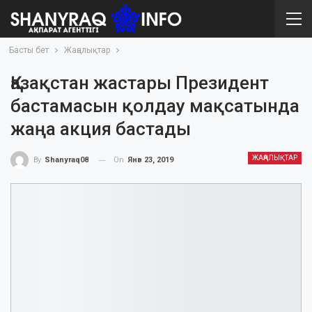
Басты бет
Жаңалықтар
Қазақстан жастары Президент
бастамасын қолдау мақсатында
жаңа акция бастады
ЖАҢАЛЫҚТАР
On
Янв 23, 2019
By
Shanyraq08