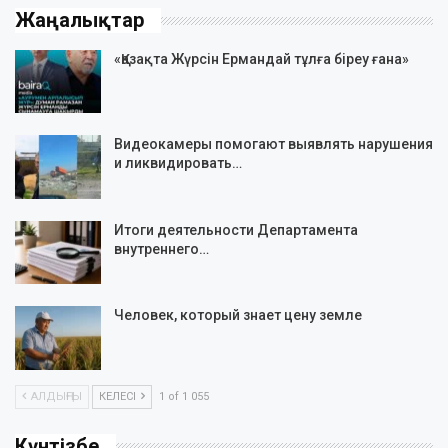
Жаңалықтар
«Қазақта Жүрсін Ермандай тұлға біреу ғана»
Видеокамеры помогают выявлять нарушения
и ликвидировать…
Итоги деятельности Департамента
внутреннего…
Человек, который знает цену земле
АЛДЫҢҒЫ
КЕЛЕСІ
1 of 1 055
Күнтізбе