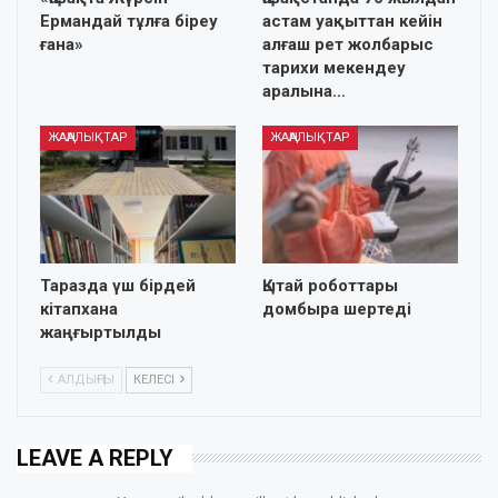
Ермандай тұлға біреу
астам уақыттан кейін
ғана»
алғаш рет жолбарыс
тарихи мекендеу
аралына…
ЖАҢАЛЫҚТАР
ЖАҢАЛЫҚТАР
Таразда үш бірдей
Қытай роботтары
кітапхана
домбыра шертеді
жаңғыртылды
АЛДЫҢҒЫ
КЕЛЕСІ
LEAVE A REPLY