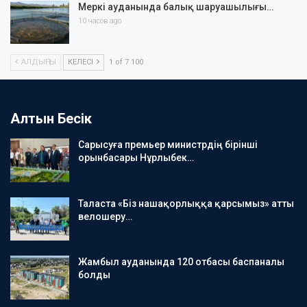
Меркі ауданында балық шаруашылығы…
10 часов ago
АЛДЫҢҒЫ
КЕЛЕСІ
1 of 7 100
Алтын Бесік
Сарысуға премьер министрдің бірінші
орынбасары Нұрлыбек…
Таласта «Біз нашақорлыққа қарсымыз» атты
велошеру…
Жамбыл ауданында 120 отбасы баспаналы
болды