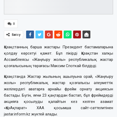
0
Бөлісу
Қазақстанның барша жастары Президент бастамаларына
қолдау көрсетуі қажет. Бұл пікірді Қазақстан халқы
Ассамблеясы «Жаңғыру жолы» республикалық жастар
қозғалысының төрағасы Максим Споткай білдірді.
Қазақстанда Жастар жылының ашылуына орай, «Жаңғыру
жолы» республикалық жастар қозғалысы әлеуметтік
желілердегі аватарға арнайы фрейм орнату акциясын
бастады. Бүгін, яғни 23 қаңтардан бастап, бұл фреймдерді
акцияға қосылуды қалайтын кез келген азамат
«ҚазАқпарат» ХАА қосымша сайт-саттелитінен
jastar.inform.kz жүктей алады.