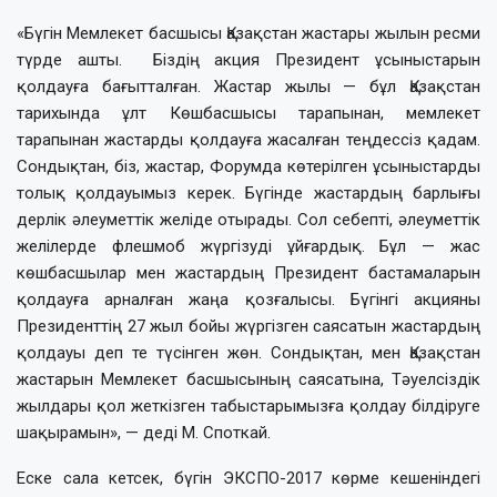
«Бүгін Мемлекет басшысы Қазақстан жастары жылын ресми
түрде ашты. Біздің акция Президент ұсыныстарын
қолдауға бағытталған. Жастар жылы — бұл Қазақстан
тарихында ұлт Көшбасшысы тарапынан, мемлекет
тарапынан жастарды қолдауға жасалған теңдессіз қадам.
Сондықтан, біз, жастар, Форумда көтерілген ұсыныстарды
толық қолдауымыз керек. Бүгінде жастардың барлығы
дерлік әлеуметтік желіде отырады. Сол себепті, әлеуметтік
желілерде флешмоб жүргізуді ұйғардық. Бұл — жас
көшбасшылар мен жастардың Президент бастамаларын
қолдауға арналған жаңа қозғалысы. Бүгінгі акцияны
Президенттің 27 жыл бойы жүргізген саясатын жастардың
қолдауы деп те түсінген жөн. Сондықтан, мен Қазақстан
жастарын Мемлекет басшысының саясатына, Тәуелсіздік
жылдары қол жеткізген табыстарымызға қолдау білдіруге
шақырамын», — деді М. Споткай.
Еске сала кетсек, бүгін ЭКСПО-2017 көрме кешеніндегі