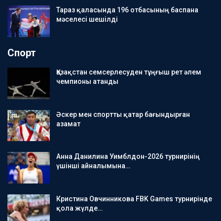
Тараз қаласында 196 отбасының баспана
мәселесі шешілді
Спорт
Қазақстан семсерлесуден тұңғыш рет әлем
чемпионы атанды
Әскер мен спортты қатар бағындырған
азамат
Анна Данилина Уимблдон-2026 турнирінің
үшінші айналымына…
Кристина Овчинникова FBK Games турнирінде
қола жүлде…