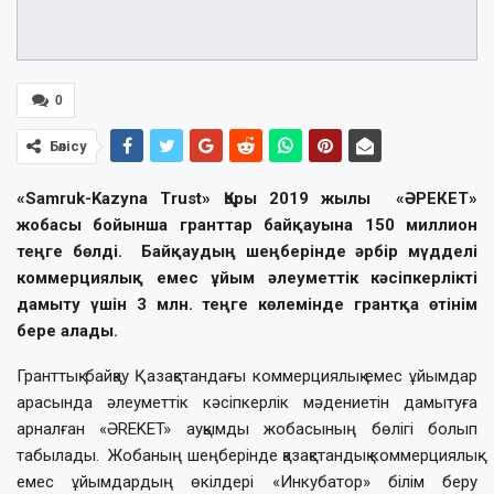
0
Бөлісу
«Samruk-Kazyna Trust» Қоры 2019 жылы «ӘРЕКЕТ»
жобасы бойынша гранттар байқауына 150 миллион
теңге бөлді. Байқаудың шеңберінде әрбір мүдделі
коммерциялық емес ұйым әлеуметтік кәсіпкерлікті
дамыту үшін 3 млн. теңге көлемінде грантқа өтінім
бере алады.
Гранттық байқау Қазақстандағы коммерциялық емес ұйымдар
арасында әлеуметтік кәсіпкерлік мәдениетін дамытуға
арналған «ӘREKET» ауқымды жобасының бөлігі болып
табылады. Жобаның шеңберінде қазақстандық коммерциялық
емес ұйымдардың өкілдері «Инкубатор» білім беру