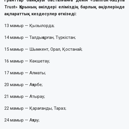
Trust» Қорының өкілдері еліміздің барлық өңірлерінде
ақпараттық кездесулер өткізеді:
13 мамыр — Қызылорда;
14 мамыр — Талдықорған, Түркістан;
15 мамыр — Шымкент, Орал, Қостанай;
16 мамыр — Көкшетау;
17 мамыр — Алматы;
20 мамыр — Ақтөбе;
21 мамыр — Атырау;
22 мамыр — Қарағанды, Тараз;
24 мамыр — Ақтау;