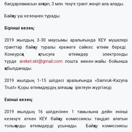
бағдарламасын аяқтап, 3 млн. теңге грант жеңіп ала алады.
Байқау үш кезеңнен тұрады.
Бірінші кезең:
2019 жылдың 3-30 маусымы аралығында КЕҰ мүшелері
гранттар байқау туралы ережеге сәйкес өтінім береді.
Конкурсқа қатысуға өтінімдер электронды
түрде
areket.skt@gmail.com
пошта мекен-жайы бойынша
қабылданады.
2019 жылдың 1-15 шілдесі аралығында «Samruk-Kazyna
Trust» Қоры өтінімдердің алғашқы іріктеуін жүргізеді.
Екінші кезең:
2019 жылдың 16 шілдесінен 1 тамызына дейін екінші
кезеңге өткен КЕҰ байқау комиссиясы таңдап алатын
толыққанды өтінімдерді ұсынады. Байқау комиссиясы