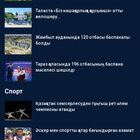
Таласта «Біз нашақорлыққа қарсымыз» атты
велошеру…
Жамбыл ауданында 120 отбасы баспаналы
болды
Тараз қаласында 196 отбасының баспана
мәселесі шешілді
Спорт
Қазақстан семсерлесуден тұңғыш рет әлем
чемпионы атанды
Әскер мен спортты қатар бағындырған азамат