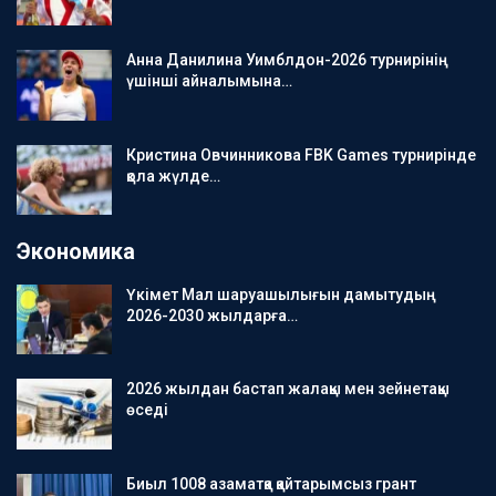
Анна Данилина Уимблдон-2026 турнирінің
үшінші айналымына…
Кристина Овчинникова FBK Games турнирінде
қола жүлде…
Экономика
Үкімет Мал шаруашылығын дамытудың
2026-2030 жылдарға…
2026 жылдан бастап жалақы мен зейнетақы
өседі
Биыл 1008 азаматқа қайтарымсыз грант