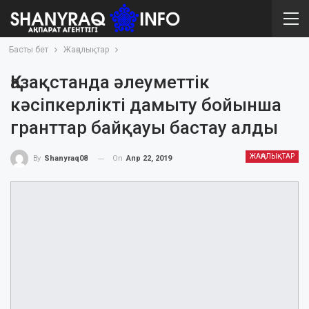
Басты бет
Жаңалықтар
Қазақстанда әлеуметтік
кәсіпкерлікті дамыту бойынша
гранттар байқауы бастау алды
ЖАҢАЛЫҚТАР
On
Апр 22, 2019
By
Shanyraq08