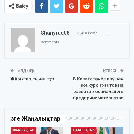
Бөлісу
Shanyraq08
28410 Posts
0
Comments
АЛДЫҢҒЫ
КЕЛЕСІ
Жүйріктер сынға түсті
В Казахстане запущен
конкурс грантов на
развитие социального
предпринимательства
Өзге Жаңалықтар
ЖАҢАЛЫҚТАР
ЖАҢАЛЫҚТАР