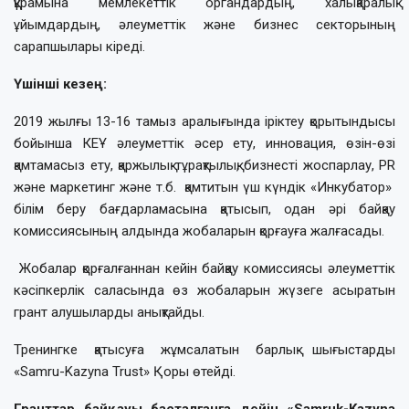
құрамына мемлекеттік органдардың, халықаралық
ұйымдардың, әлеуметтік және бизнес секторының
сарапшылары кіреді.
Үшінші кезең:
2019 жылғы 13-16 тамыз аралығында іріктеу қорытындысы
бойынша КЕҰ әлеуметтік әсер ету, инновация, өзін-өзі
қамтамасыз ету, қаржылық тұрақтылық, бизнесті жоспарлау, PR
және маркетинг және т.б. қамтитын үш күндік «Инкубатор»
білім беру бағдарламасына қатысып, одан әрі байқау
комиссиясының алдында жобаларын қорғауға жалғасады.
Жобалар қорғалғаннан кейін байқау комиссиясы әлеуметтік
кәсіпкерлік саласында өз жобаларын жүзеге асыратын
грант алушыларды анықтайды.
Тренингке қатысуға жұмсалатын барлық шығыстарды
«Samru-Kazyna Trust» Қоры өтейді.
Гранттар байқауы басталғанға дейін «Samruk-Kazyna