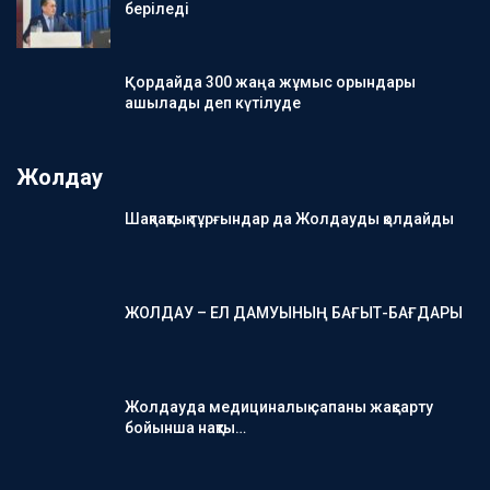
беріледі
Қордайда 300 жаңа жұмыс орындары
ашылады деп күтілуде
Жолдау
Шақпақтық тұрғындар да Жолдауды қолдайды
ЖОЛДАУ – ЕЛ ДАМУЫНЫҢ БАҒЫТ-БАҒДАРЫ
Жолдауда медициналық сапаны жақсарту
бойынша нақты…