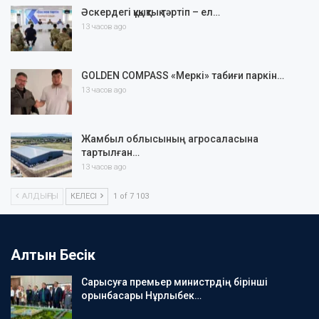
Әскердегі құқықтық тәртіп – ел…
13 часов ago
GOLDEN COMPASS «Меркі» табиғи паркін…
13 часов ago
Жамбыл облысының агросаласына
тартылған…
13 часов ago
АЛДЫҢҒЫ
КЕЛЕСІ
1 of 7 103
Алтын Бесік
Сарысуға премьер министрдің бірінші
орынбасары Нұрлыбек…