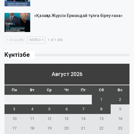
«Қазақта Жүрсін Ермандай тұлға біреу ғана»
АЛДЫҢҒЫ
КЕЛЕСІ
1 of 1 056
Күнтізбе
Август 2026
Пн
Вт
Ср
Чт
Пт
Сб
Вс
1
2
3
4
5
6
7
8
9
10
11
12
13
14
15
16
17
18
19
20
21
22
23