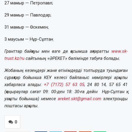
27 мамыр — Петропавл;
29 мамыр — Павлодар;
31 мамыр — Өскемен;
3 маусым — Нұр-Сұлтан.
Гранттар байқауы мен өзге де қосымша ақпаратты
www.sk-
trust.kz/ru
сайтының «ӘРЕКЕТ» бөлімінде табуға болады.
Жобаның кезеңдері және өтінімдерді толтыруда туындаған
сұрақтар бойынша КЕҰ келесі байланыс нөмірлері арқылы
хабарласа алады:
+7 (7172) 57 63 05
, 24 80 14, 57 65 41
(қоңыраулар сағат 09: 00-ден 18: 30-ға дейін Нұр-Сұлтан қ.
уақыты бойынша) немесе
areket.skt@gmail.com
электронды
поштасы арқылы.
0