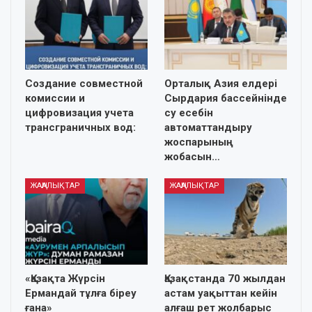
Создание совместной
Орталық Азия елдері
комиссии и
Сырдария бассейнінде
цифровизация учета
су есебін
трансграничных вод:
автоматтандыру
жоспарының
жобасын…
ЖАҢАЛЫҚТАР
ЖАҢАЛЫҚТАР
«Қазақта Жүрсін
Қазақстанда 70 жылдан
Ермандай тұлға біреу
астам уақыттан кейін
ғана»
алғаш рет жолбарыс