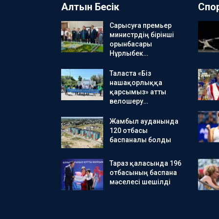
Алтын Бесік
Спо
Сарысуға премьер
министрдің бірінші
орынбасары
Нұрлыбек…
Таласта «Біз
нашақорлыққа
қарсымыз» атты
велошеру…
Жамбыл ауданында
120 отбасы
баспаналы болды
Тараз қаласында 196
отбасының баспана
мәселесі шешілді