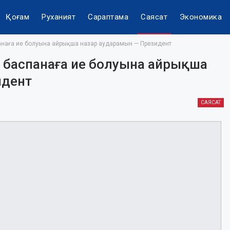
Қоғам
Руханият
Сараптама
Саясат
Экономика
анаға ие болуына айрықша назар аударамын — Президент
 баспанаға ие болуына айрықша
идент
САЯСАТ