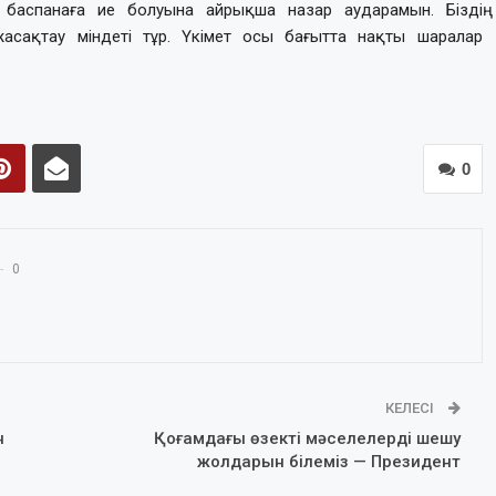
і баспанаға ие болуына айрықша назар аударамын. Біздің
асақтау міндеті тұр. Үкімет осы бағытта нақты шаралар
0
0
КЕЛЕСІ
н
Қоғамдағы өзекті мәселелерді шешу
жолдарын білеміз — Президент