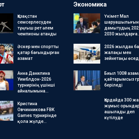
рт
Экономика
Қазақстан
Үкімет Мал
семсерлесуден
шаруашылығын
тұңғыш рет әлем
дамытудың 202
чемпионы атанды
2030 жылдарға
Әскер мен спортты
2026 жылдан ба
қатар бағындырған
жалақы мен
азамат
зейнетақы өсед
Анна Данилина
Биыл 1008 азам
Уимблдон-2026
қайтарымсыз гр
турнирінің үшінші
беріледі
айналымына…
Қордайда 300 ж
Кристина
жұмыс орында
Овчинникова FBK
ашылады деп
Games турнирінде
күтілуде
қола жүлде…