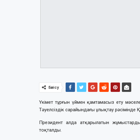
Бөлісу
Үкімет тұрғын үймен қамтамасыз ету мәсел
Тәуелсіздік сарайындағы ұлықтау рәсімінде 
Президент алда атқарылатын жұмыстарды
тоқталды.