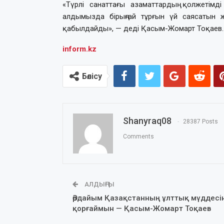
«Түрлі санаттағы азаматтардың қолжетімд
алдымызда бірыңғай тұрғын үй саясатын ж
қабылдайды», — деді Қасым-Жомарт Тоқаев.
inform.kz
Бөлісу
Shanyraq08
28387 Posts
Comments
АЛДЫҢҒЫ
Әрдайым Қазақстанның ұлттық мүддесі
қорғаймын — Қасым-Жомарт Тоқаев