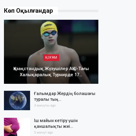
Көп Оқылғандар
ҚОҒАМ
Қазақстандық Жүзушілер АҚШ-Тағы
Халықаралық Турнирде 17…
Ғалымдар Жердің болашағы
туралы тың…
3 минуты ago
Іш майын кетіру үшін
қаншалықты жиі…
5 минут ago