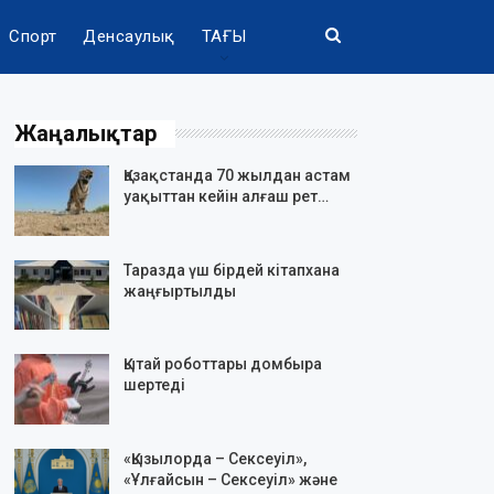
Спорт
Денсаулық
ТАҒЫ
Жаңалықтар
Қазақстанда 70 жылдан астам
уақыттан кейін алғаш рет…
Таразда үш бірдей кітапхана
жаңғыртылды
Қытай роботтары домбыра
шертеді
«Қызылорда – Сексеуіл»,
«Ұлғайсын – Сексеуіл» және