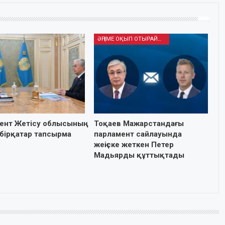
ӘҢГІМЕ ОҚЫП ОТЫРАЙЫҚ
ент Жетісу облысының
Тоқаев Мажарстандағы
 бірқатар тапсырма
парламент сайлауында
жеңіске жеткен Петер
Мадьярды құттықтады