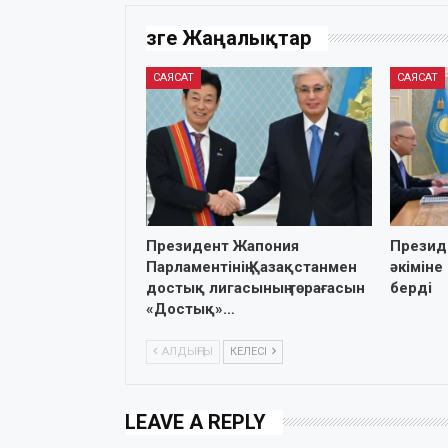
Өзге Жаңалықтар
САЯСАТ
САЯСАТ
Президент Жапония
Презид
Парламентінің Қазақстанмен
әкіміне
достық лигасының төрағасын
берді
«Достық»…
АЛДЫҢҒЫ
КЕЛЕСІ
LEAVE A REPLY