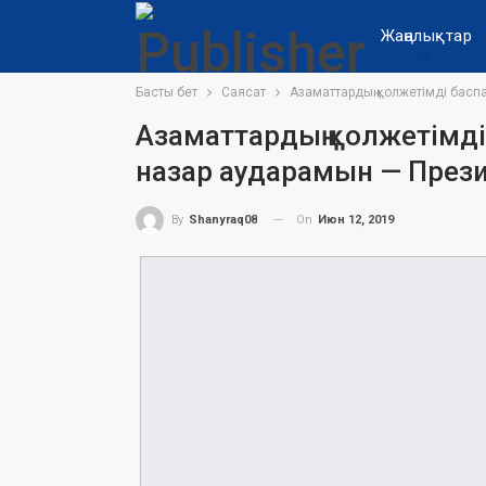
Жаңалықтар
Басты бет
Саясат
Азаматтардың қолжетімді басп
Азаматтардың қолжетімді
назар аударамын — През
On
Июн 12, 2019
By
Shanyraq08