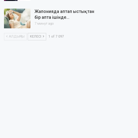
Жапонияда аптап ыстықтан
бір апта ішінде…
7 минут ago
АЛДЫҢҒЫ
КЕЛЕСІ
1 of 7 097