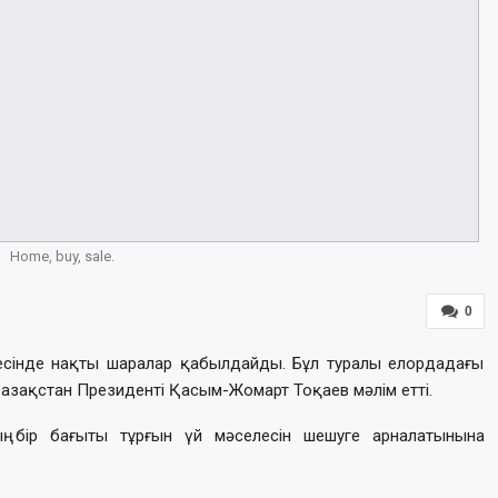
Home, buy, sale.
0
есінде нақты шаралар қабылдайды. Бұл туралы елордадағы
Қазақстан Президенті Қасым-Жомарт Тоқаев мәлім етті.
ң бір бағыты тұрғын үй мәселесін шешуге арналатынына