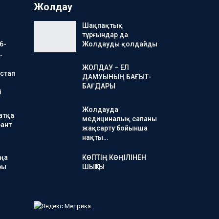
Жолдау
Шақпақтық
тұрғындар да
6-
Жолдауды қолдайды
…
ЖОЛДАУ – ЕЛ
стап
ДАМУЫНЫҢ БАҒЫТ-
БАҒДАРЫ
і
Жолдауда
атқа
медициналық сапаны
ант
жақсарту бойынша
нақты…
аңа
КӨПТІҢ КӨҢІЛІНЕН
ры
ШЫҚТЫ