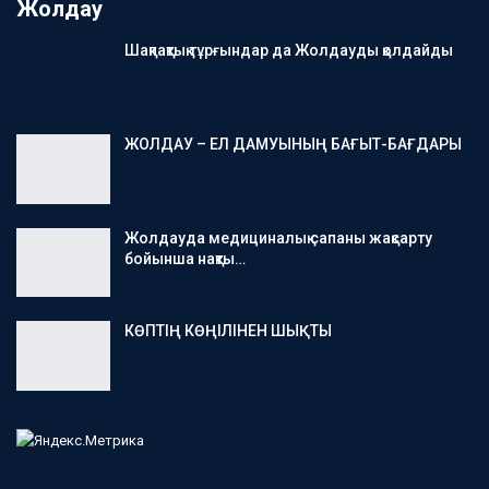
Жолдау
Шақпақтық тұрғындар да Жолдауды қолдайды
ЖОЛДАУ – ЕЛ ДАМУЫНЫҢ БАҒЫТ-БАҒДАРЫ
Жолдауда медициналық сапаны жақсарту
бойынша нақты…
КӨПТІҢ КӨҢІЛІНЕН ШЫҚТЫ