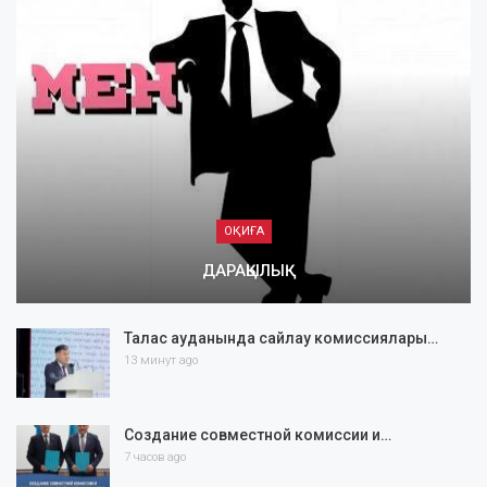
ОҚИҒА
ДАРАҚЫЛЫҚ
Талас ауданында сайлау комиссиялары…
13 минут ago
Создание совместной комиссии и…
7 часов ago