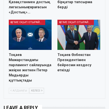
Қазақстанмен достық
бірқатар тапсырма
лигасының төрағасын
берді
«Достық»…
ӘҢГІМЕ ОҚЫП ОТЫРАЙЫҚ
ӘҢГІМЕ ОҚЫП ОТЫРАЙЫҚ
Тоқаев
Тоқаев Өзбекстан
Мажарстандағы
Президентімен
парламент сайлауында
бейресми кездесу
жеңіске жеткен Петер
өткізді
Мадьярды
құттықтады
АЛДЫҢҒЫ
КЕЛЕСІ
LEAVE A REPLY