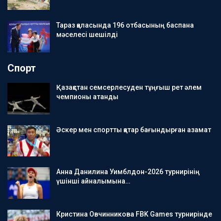
Тараз қаласында 196 отбасының баспана
мәселесі шешілді
Спорт
Қазақстан семсерлесуден тұңғыш рет әлем
чемпионы атанды
Әскер мен спортты қатар бағындырған азамат
Анна Данилина Уимблдон-2026 турнирінің
үшінші айналымына…
Кристина Овчинникова FBK Games турнирінде