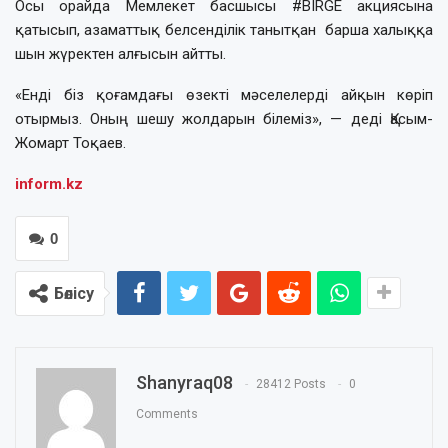
Осы орайда Мемлекет басшысы #BIRGE акциясына
қатысып, азаматтық белсенділік танытқан барша халыққа
шын жүректен алғысын айтты.
«Енді біз қоғамдағы өзекті мәселелерді айқын көріп
отырмыз. Оның шешу жолдарын білеміз», — деді Қасым-
Жомарт Тоқаев.
inform.kz
0
Бөлісу
Shanyraq08
28412 Posts
0
Comments