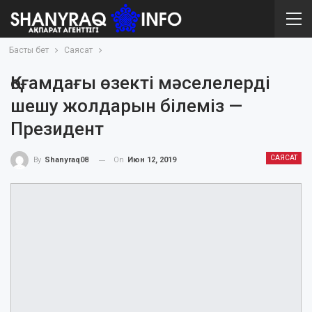
Басты бет
Саясат
Қоғамдағы өзекті мәселелерді
шешу жолдарын білеміз —
Президент
САЯСАТ
On
Июн 12, 2019
By
Shanyraq08