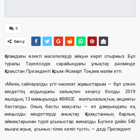
0
Бөлісу
Қоғамдағы өзекті мәселелерді айқын көріп отырмыз. Бұл
туралы Тәуелсіздік сарайындағы ұлықтау рәсімінде
Қазақстан Президенті Қасым-Жомарт Тоқаев мәлім етті.
«Менің сайлауалды үгіт-насихат жұмыстарым — бұл үлкен
міндеттің алдындағы халықпен кеңесу болды. 2019
жылдың 13 мамырында #BIRGE жалпыхалықтық акциясы
басталды. Оның басты мақсаты — ел дамуындағы ең
маңызды міндеттерді анықтау. Қазақстанның барлық
аймақтарынан түрлі ұсыныстар жиналды. Бүгінге дейін 540
мыңға жуық ұсыныс-тілек келіп түсті», — деді Президент.