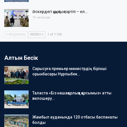
Әскердегі құқықтық тәртіп – ел…
19 часов ago
АЛДЫҢҒЫ
КЕЛЕСІ
1 of 7 103
Алтын Бесік
Сарысуға премьер министрдің бірінші
орынбасары Нұрлыбек…
Таласта «Біз нашақорлыққа қарсымыз» атты
велошеру…
Жамбыл ауданында 120 отбасы баспаналы
болды