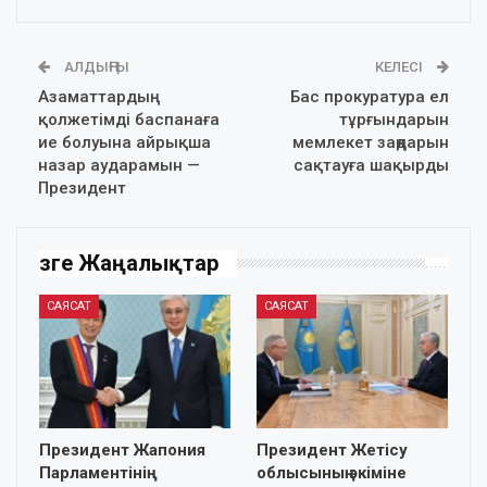
АЛДЫҢҒЫ
КЕЛЕСІ
Азаматтардың
Бас прокуратура ел
қолжетімді баспанаға
тұрғындарын
ие болуына айрықша
мемлекет заңдарын
назар аударамын —
сақтауға шақырды
Президент
Өзге Жаңалықтар
САЯСАТ
САЯСАТ
Президент Жапония
Президент Жетісу
Парламентінің
облысының әкіміне