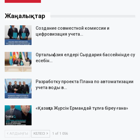
Жаңалықтар
Создание совместной комиссии и
цифровизация учета…
Орталық Азия елдері Сырдария бассейнінде су
есебін…
Разработку проекта Плана по автоматизации
учета воды в…
«Қазақта Жүрсін Ермандай тұлға біреу ғана»
АЛДЫҢҒЫ
КЕЛЕСІ
1 of 1 056