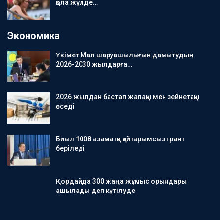
қола жүлде…
Экономика
Үкімет Мал шаруашылығын дамытудың
2026-2030 жылдарға…
2026 жылдан бастап жалақы мен зейнетақы
өседі
Биыл 1008 азаматқа қайтарымсыз грант
беріледі
Қордайда 300 жаңа жұмыс орындары
ашылады деп күтілуде