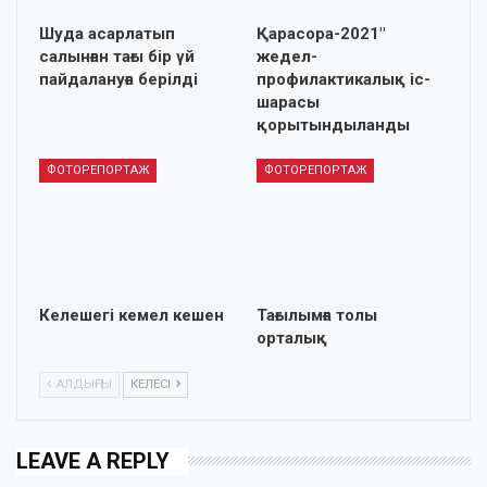
Шуда асарлатып
Қарасора-2021″
салынған тағы бір үй
жедел-
пайдалануға берілді
профилактикалық іс-
шарасы
қорытындыланды
ФОТОРЕПОРТАЖ
ФОТОРЕПОРТАЖ
Келешегі кемел кешен
Тағылымға толы
орталық
АЛДЫҢҒЫ
КЕЛЕСІ
LEAVE A REPLY