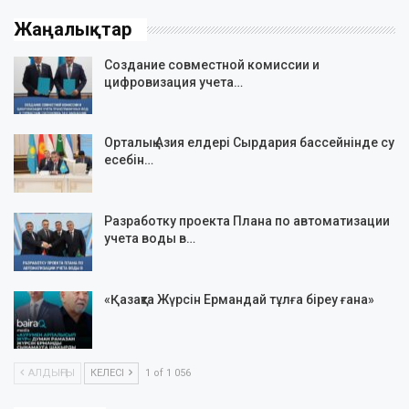
Жаңалықтар
Создание совместной комиссии и
цифровизация учета…
Орталық Азия елдері Сырдария бассейнінде су
есебін…
Разработку проекта Плана по автоматизации
учета воды в…
«Қазақта Жүрсін Ермандай тұлға біреу ғана»
АЛДЫҢҒЫ
КЕЛЕСІ
1 of 1 056