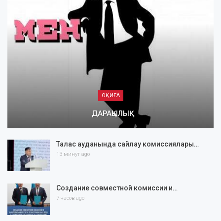
ОҚИҒА
ДАРАҚЫЛЫҚ
Талас ауданында сайлау комиссиялары…
13 минут ago
Создание совместной комиссии и…
7 часов ago