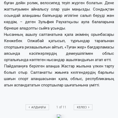
бұған дейін ролик, велосипед теуіп жүрген болатын. Дене
жаттығуымен айналысу олар үшін маңызды. Сондықтан
осындай алаңшаны балғындар игілігіне салып беруді жөн
көрдім, – деген Зульфия Раухатқызы аула балаларына
бірнеше аладопты сыйға ұсынды.
Нысанның ашылу салтанатына қала әкімінің орынбасары
Кенжебек Олжабай қатысып, тұрғындар тарапынан
спортшыға ризашылығын айтып, «Туған жер» бағдарламасы
аясында кәсіпкерлердің демеушілігімен облыс
орталығында көптеген нысандар ашылғандығын атап өтті.
Пайдалануға берілген алаңша Жастар жылына үлкен тарту
болып отыр. Салтанатты жиынға келгендердің барлығы
шағын спорт алаңшасынан қала, облыс, республиканың
атын аспандататын спортшылар шығатынына үмітті.
АЛДЫҢҒЫ
КЕЛЕСІ
1
of
11