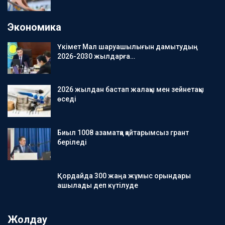
Экономика
Үкімет Мал шаруашылығын дамытудың
2026-2030 жылдарға…
2026 жылдан бастап жалақы мен зейнетақы
өседі
Биыл 1008 азаматқа қайтарымсыз грант
беріледі
Қордайда 300 жаңа жұмыс орындары
ашылады деп күтілуде
Жолдау