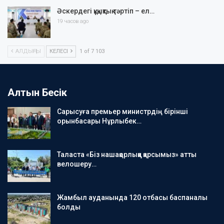
Әскердегі құқықтық тәртіп – ел…
19 часов ago
АЛДЫҢҒЫ
КЕЛЕСІ
1 of 7 103
Алтын Бесік
Сарысуға премьер министрдің бірінші
орынбасары Нұрлыбек…
Таласта «Біз нашақорлыққа қарсымыз» атты
велошеру…
Жамбыл ауданында 120 отбасы баспаналы
болды