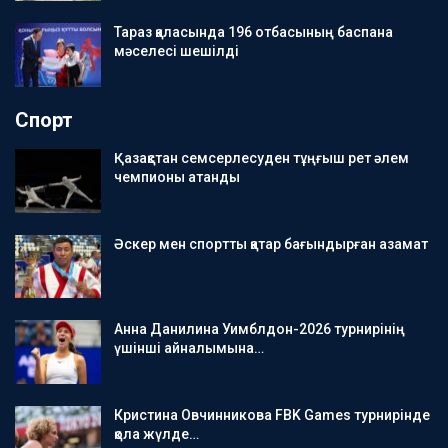
Тараз қаласында 196 отбасының баспана
мәселесі шешілді
Спорт
Қазақстан семсерлесуден тұңғыш рет әлем
чемпионы атанды
Әскер мен спортты қатар бағындырған азамат
Анна Данилина Уимблдон-2026 турнирінің
үшінші айналымына…
Кристина Овчинникова FBK Games турнирінде
қола жүлде…