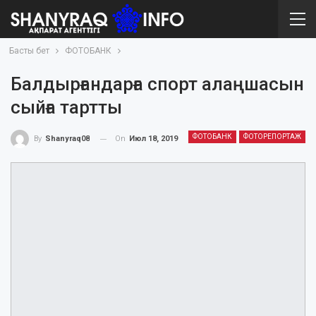
Басты бет
ФОТОБАНК
Балдырғандарға спорт алаңшасын
сыйға тартты
ФОТОБАНК
ФОТОРЕПОРТАЖ
On
Июл 18, 2019
By
Shanyraq08