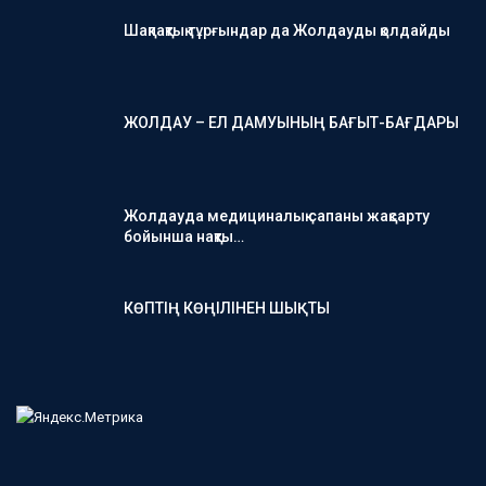
Шақпақтық тұрғындар да Жолдауды қолдайды
ЖОЛДАУ – ЕЛ ДАМУЫНЫҢ БАҒЫТ-БАҒДАРЫ
Жолдауда медициналық сапаны жақсарту
бойынша нақты…
КӨПТІҢ КӨҢІЛІНЕН ШЫҚТЫ