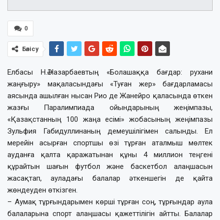
0
Бөлісу
Елбасы Н.Ә.Назарбаевтың «Болашаққа бағдар: рухани
жаңғыру» мақаласындағы «Туған жер» бағдарламасы
аясында ашылған нысан Рио де Жанейро қаласында өткен
жазғы Паралимпиада ойындарының жеңімпазы,
«Қазақстанның 100 жаңа есімі» жобасының жеңімпазы
Зульфия Габидуллинаның демеушілігімен салынды. Ел
мерейін асырған спортшы өзі тұрған аталмыш мөлтек
ауданға қалта қаражатынан құны 4 миллион теңгені
құрайтын шағын футбол және баскетбол алаңшасын
жасақтап, ауладағы балалар әткеншегін де қайта
жөндеуден өткізген.
– Аумақ тұрғындарымен көрші тұрған соң, тұрғындар аула
балаларына спорт алаңшасы қажеттілігін айтты. Балалар