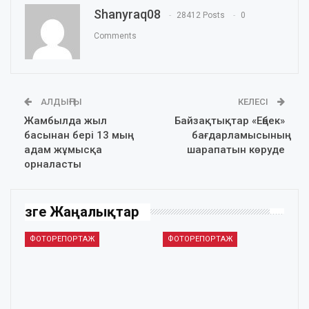
Shanyraq08
28412 Posts
0
Comments
АЛДЫҢҒЫ
КЕЛЕСІ
Жамбылда жыл
Байзақтықтар «Еңбек»
басынан бері 13 мың
бағдарламысының
адам жұмысқа
шарапатын көруде
орналасты
Өзге Жаңалықтар
ФОТОРЕПОРТАЖ
ФОТОРЕПОРТАЖ