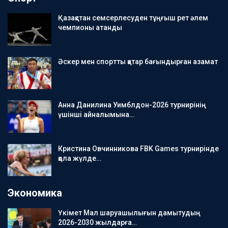
Қазақстан семсерлесуден тұңғыш рет әлем
чемпионы атанды
Әскер мен спортты қатар бағындырған азамат
Анна Данилина Уимблдон-2026 турнирінің
үшінші айналымына…
Кристина Овчинникова FBK Games турнирінде
қола жүлде…
Экономика
Үкімет Мал шаруашылығын дамытудың
2026-2030 жылдарға…