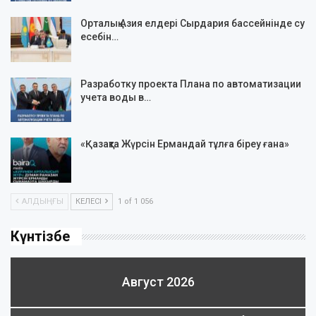
Орталық Азия елдері Сырдария бассейнінде су
есебін…
Разработку проекта Плана по автоматизации
учета воды в…
«Қазақта Жүрсін Ермандай тұлға біреу ғана»
АЛДЫҢҒЫ
КЕЛЕСІ
1 of 1 056
Күнтізбе
Август 2026