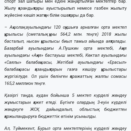
спорт зал шатыры мен едені жаңартылған мектептер бар.
Жылу қазандықтары ауыстырылып немесе газбен жылыту
жүйесіне көшіп жатқан білім ошақтары да бар.
– Ақшолақ ауылындағы 120 оқушыға арналған орта мектеп
құрылысы (сметалық құны 564,2 млн. теңге) 2018 жылы
басталып, нысан құрылысы биыл тамыз айында аяқталады.
Базарбай ауылындағы А.Пушкин орта мектебі, Аққия
ауылындағы «Аққия» бастауыш мектебі, Көктал ауылындағы
«Саялы» балабақшасы, Жетібай ауылындағы «Ерасыл»
балабақшасы қазандықтарын газға көшіру құрылыстары
жүргізілуде. Ол үшін бөлінген қаражаттың жалпы сомасы
165,2 миллион теңге.
Қазіргі таңда, аудан бойынша 5 мектеп күрделі жөндеу
жұмыстарын қажет етеді. Бүгінге олардың 3-еуін күрделі
жөндеуге ЖСҚ дайындалып, облыстық бюджеттен
қаржыландыруға бюджеттік өтінім ұсынылды.
Ал, Түймекент, Бурыл орта мектептерінің күрделі жөндеу