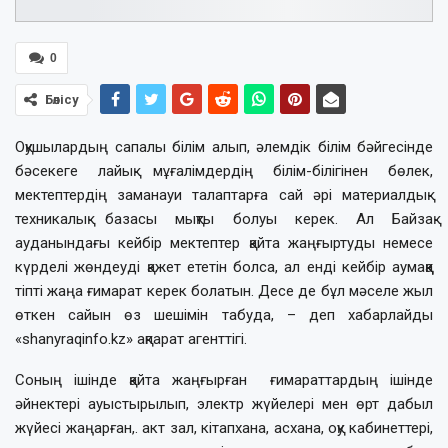
0
Бөлісу
Оқушылардың сапалы білім алып, әлемдік білім бәйгесінде
бәсекеге лайық мұғалімдердің білім-білігінен бөлек,
мектептердің заманауи талаптарға сай әрі материалдық-
техникалық базасы мықты болуы керек. Ал Байзақ
ауданындағы кейбір мектептер қайта жаңғыртуды немесе
күрделі жөндеуді қажет ететін болса, ал енді кейбір аумаққа
тіпті жаңа ғимарат керек болатын. Десе де бұл мәселе жыл
өткен сайын өз шешімін табуда, – деп хабарлайды
«shanyraqinfo.kz» ақпарат агенттігі.
Соның ішінде қайта жаңғырған ғимараттардың ішінде
әйнектері ауыстырылып, электр жүйелері мен өрт дабыл
жүйесі жаңарған,. акт зал, кітапхана, асхана, оқу кабинеттері,