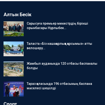
Алтын Бесік
Сарысуға премьер министрдің бірінші
орынбасары Нұрлыбек…
Таласта «Біз нашақорлыққа қарсымыз» атты
велошеру…
Жамбыл ауданында 120 отбасы баспаналы
болды
Тараз қаласында 196 отбасының баспана
мәселесі шешілді
Спорт