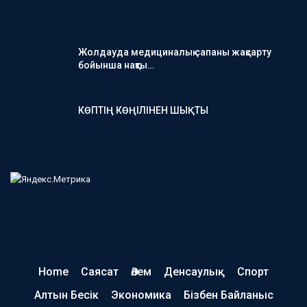
Жолдауда медициналық сапаны жақсарту
бойынша нақты…
КӨПТІҢ КӨҢІЛІНЕН ШЫҚТЫ
Home
Саясат
Әлем
Денсаулық
Спорт
Алтын Бесік
Экономика
Бізбен Байланыс