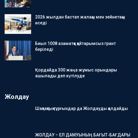
2026 жылдан бастап жалақы мен зейнетақы
өседі
Биыл 1008 азаматқа қайтарымсыз грант
беріледі
Қордайда 300 жаңа жұмыс орындары
ашылады деп күтілуде
Жолдау
Шақпақтық тұрғындар да Жолдауды қолдайды
ЖОЛДАУ – ЕЛ ДАМУЫНЫҢ БАҒЫТ-БАҒДАРЫ