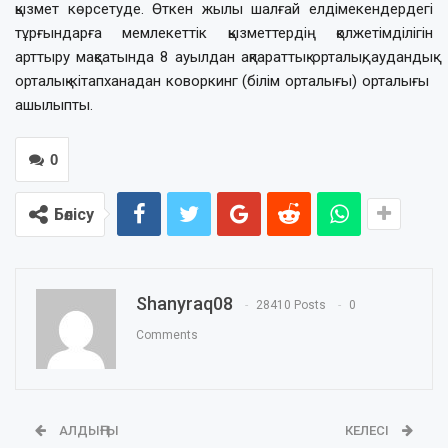
қызмет көрсетуде. Өткен жылы шалғай елдімекендердегі
тұрғындарға мемлекеттік қызметтердің қолжетімділігін
арттыру мақсатында 8 ауылдан ақпараттық орталық, аудандық
орталық кітапханадан коворкинг (білім орталығы) орталығы
ашылыпты.
0
Бөлісу
Shanyraq08
28410 Posts
0
Comments
АЛДЫҢҒЫ
КЕЛЕСІ