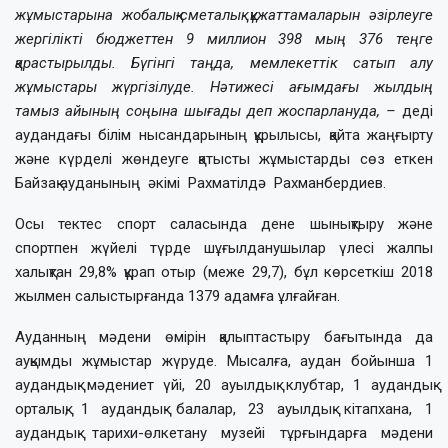
жұмыстарына жобалық-сметалық құжаттамаларын әзірлеуге
жергілікті бюджеттен 9 миллион 398 мың 376 теңге
қарастырылды. Бүгінгі таңда, мемлекеттік сатып алу
жұмыстары жүргізілуде. Нәтижесі ағымдағы жылдың
тамыз айының соңына шығады деп жоспарлануда, –
деді
аудандағы білім нысандарының құрылысы, қайта жаңғырту
және күрделі жөндеуге қатысты жұмыстарды сөз еткен
Байзақ ауданының әкімі Рахматілдә Рахманбердиев.
Осы тектес спорт саласында дене шынықтыру және
спортпен жүйелі түрде шұғылданушылар үлесі жалпы
халықтан 29,8% құрап отыр (меже 29,7), бұл көрсеткіш 2018
жылмен салыстырғанда 1379 адамға ұлғайған.
Ауданның мәдени өмірін қалыптастыру бағытында да
ауқымды жұмыстар жүруде. Мысалға, аудан бойынша 1
аудандық мәдениет үйі, 20 ауылдық клубтар, 1 аудандық
орталық, 1 аудандық балалар, 23 ауылдық кітапхана, 1
аудандық тарихи-өлкетану музейі тұрғындарға мәдени