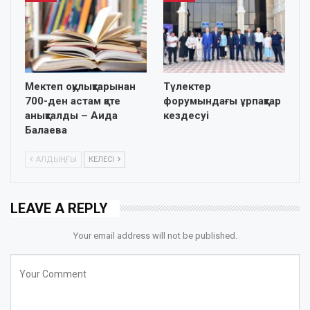
Мектеп оқулықтарынан
Түлектер
700-ден астам қате
форумындағы ұрпақтар
анықталды – Аида
кездесуі
Балаева
АЛДЫҢҒЫ
КЕЛЕСІ
LEAVE A REPLY
Your email address will not be published.