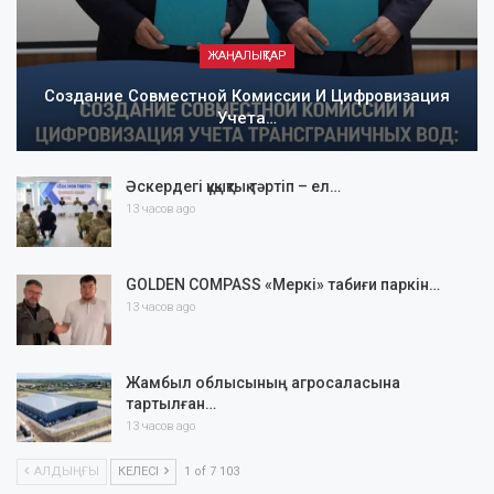
ЖАҢАЛЫҚТАР
Создание Совместной Комиссии И Цифровизация
Учета…
Әскердегі құқықтық тәртіп – ел…
13 часов ago
GOLDEN COMPASS «Меркі» табиғи паркін…
13 часов ago
Жамбыл облысының агросаласына
тартылған…
13 часов ago
АЛДЫҢҒЫ
КЕЛЕСІ
1 of 7 103