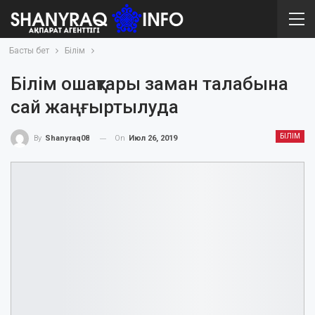
Басты бет
Білім
Білім ошақтары заман талабына
сай жаңғыртылуда
БІЛІМ
On
Июл 26, 2019
By
Shanyraq08