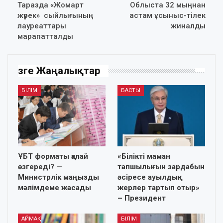
Таразда «Жомарт
Облыста 32 мыңнан
жүрек» сыйлығының
астам ұсыныс-тілек
лауреаттары
жиналды
марапатталды
Өзге Жаңалықтар
БІЛІМ
БАСТЫ
ҰБТ форматы қалай
«Білікті маман
өзгереді? —
тапшылығын зардабын
Министрлік маңызды
әсіресе ауылдық
мәлімдеме жасады
жерлер тартып отыр»
– Президент
АЙМАҚ
БІЛІМ