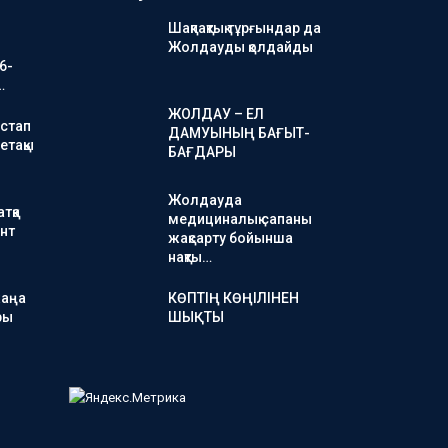
Шақпақтық тұрғындар да
Жолдауды қолдайды
6-
…
ЖОЛДАУ – ЕЛ
стап
ДАМУЫНЫҢ БАҒЫТ-
етақы
БАҒДАРЫ
Жолдауда
тқа
медициналық сапаны
нт
жақсарту бойынша
нақты…
жаңа
КӨПТІҢ КӨҢІЛІНЕН
ры
ШЫҚТЫ