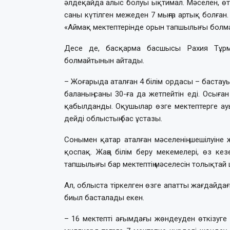
әлдеқайда алыс болуы ықтимал. Мәселен, ө
саны күтілген межеден 7 мыңға артық болған.
«Аймақ мектептерінде орын тапшылығы болма
Десе де, басқарма басшысы Рахия Тұрм
болмайтынын айтады.
– Жоғарыда аталған 4 білім ордасы – бастау
баланың саны 30-ға да жетпейтін еді. Осыға
қабылданды. Оқушылар өзге мектептерге а
дейді облыстың бас ұстазы.
Сонымен қатар аталған мәселенің шешілуіне 
қоспақ. Жаңа білім беру мекемелері, өз к
тапшылығы бар мектептің мәселесін толықтай
Ал, облыста тіркелген өзге апатты жағдайд
биыл басталады екен.
– 16 мектепті ағымдағы жөндеуден өткізуге 9