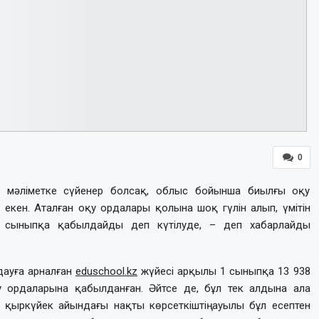
0
ған мәліметке сүйенер болсақ, облыс бойынша биылғы оқу
і екен. Аталған оқу ордалары қолына шоқ гүлін алып, үмітін
1 сыныпқа қабылдайды деп күтілуде, – деп хабарлайды
дауға арналған
eduschool.kz
жүйесі арқылы 1 сыныпқа 13 938
қу ордаларына қабылданған. Әйтсе де, бұл тек алдына ала
 қыркүйек айындағы нақты көрсеткіштің ауылы бұл есептен