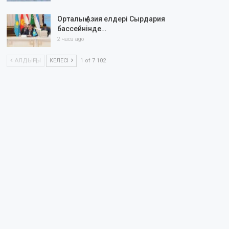
Орталық Азия елдері Сырдария
бассейнінде…
2 часа ago
АЛДЫҢҒЫ
КЕЛЕСІ
1 of 7 102