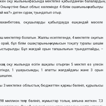
ткен оқу жылының басында мектепке қабылданған балалардың
 Оның үстіне биыл облыс көлемінде 4 білім ошағының жабылуы
й ма?» деген сұрақ туындатып отыр.
аханбетова, оқушыларды қабылдауда ешқандай мәселе
ыш мектептер болатын. Жалпы есептегенде, 4 мектепте оқитын
н орай, бұл білім ошақтарының жұмысын тоқату туралы шешім
уыстырылды. Бұл жағдай орын тапшылығын туындатпайды, –
жаңа оқу жылында есігін ашқалы отырған 5 мектеп өз үлесін
езегінде, 1 үшауысымды, 1 апатты жағдайдағы және 3 орын
 шешпек.
ағы 3 мектепке облыстық бюджеттен қаржы бөлініп, құрылысы
8 миллион теңге бөлініп, жұмыстар толық аяғына жеткен. 7,3