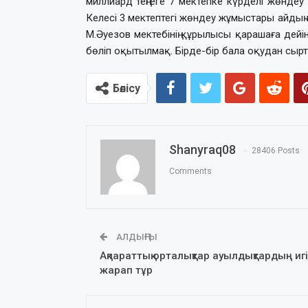
миллиард теңгеге 7 мектепке күрделі жөндеу ж
Келесі 3 мектептегі жөндеу жұмыстары айдың
М.Әуезов мектебінің құрылысы қарашаға дейі
бөліп оқытылмақ. Бірде-бір бала оқудан сырт
Бөлісу
Shanyraq08
28406 Posts
Comments
АЛДЫҢҒЫ
Ақпараттық орталықтар ауылдықтардың игі
жарап тұр