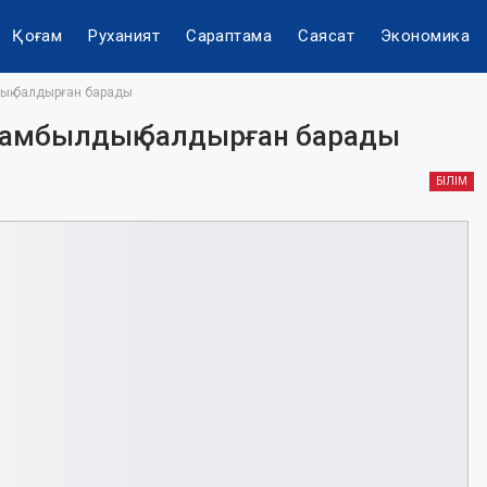
Қоғам
Руханият
Сараптама
Саясат
Экономика
ық балдырған барады
жамбылдық балдырған барады
БІЛІМ