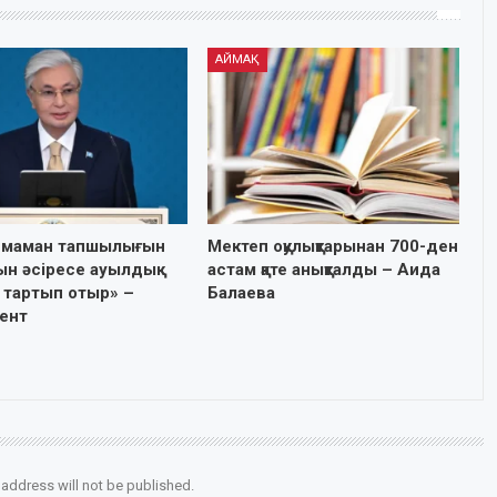
АЙМАҚ
ті маман тапшылығын
Мектеп оқулықтарынан 700-ден
ын әсіресе ауылдық
астам қате анықталды – Аида
 тартып отыр» –
Балаева
ент
 address will not be published.