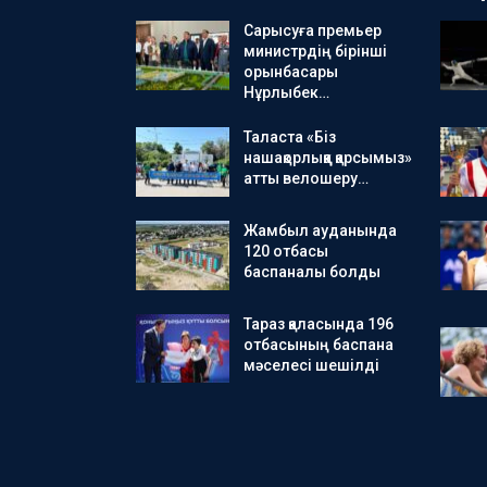
Сарысуға премьер
министрдің бірінші
орынбасары
Нұрлыбек…
Таласта «Біз
нашақорлыққа қарсымыз»
атты велошеру…
Жамбыл ауданында
120 отбасы
баспаналы болды
Тараз қаласында 196
отбасының баспана
мәселесі шешілді