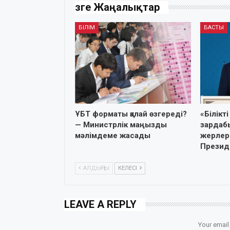
Өзге Жаңалықтар
БІЛІМ
БАСТЫ
ҰБТ форматы қалай өзгереді?
«Білік
— Министрлік маңызды
зардаб
мәлімдеме жасады
жерлер
Презид
АЛДЫҢҒЫ
КЕЛЕСІ
LEAVE A REPLY
Your email