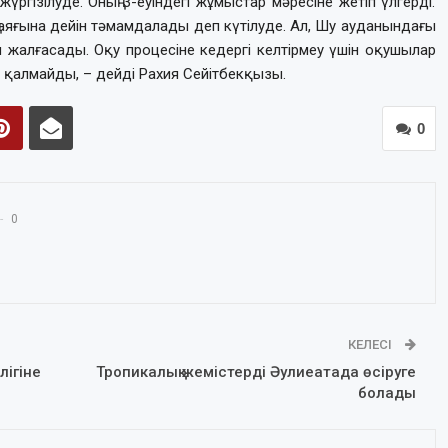
үргізілуде. Оның 3-еуіндегі жұмыстар мәресіне жетіп үлгерді.
 аяғына дейін тәмамдалады деп күтілуде. Ал, Шу ауданындағы
н жалғасады. Оқу процесіне кедергі келтірмеу үшін оқушылар
 қалмайды, – дейді Рахия Сейітбекқызы.
0
0
КЕЛЕСІ
лігіне
Тропикалық жемістерді Әулиеатада өсіруге
болады