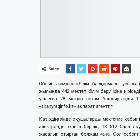
Бөлісу
Облыс әкімдігінің білім басқармасы ұсын
жылында 442 мектеп білім беру ісіне кірісед
үкілеген 28 мыңнан астам балдырғанды 
«shanyraqinfo.kz» ақпарат агенттігі.
Қазірдің өзінде оқушыларды мектепке қабыл
электронды өтініш беріліп, 13 512 бала о
жасалып отырған болжам ғана. Сол себепті