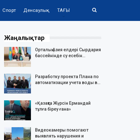
Спорт
Денсаулық
ТАҒЫ
Жаңалықтар
Орталық Азия елдері Сырдария
бассейнінде су есебін…
Разработку проекта Плана по
автоматизации учета воды в…
«Қазақта Жүрсін Ермандай
тұлға біреу ғана»
Видеокамеры помогают
выявлять нарушения и