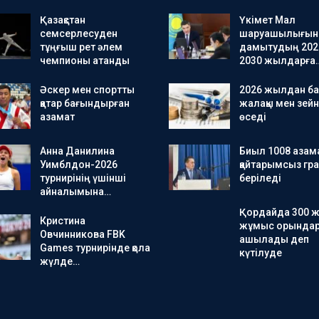
Қазақстан
Үкімет Мал
семсерлесуден
шаруашылығын
тұңғыш рет әлем
дамытудың 202
чемпионы атанды
2030 жылдарға
Әскер мен спортты
2026 жылдан ба
қатар бағындырған
жалақы мен зейн
азамат
өседі
Анна Данилина
Биыл 1008 азама
Уимблдон-2026
қайтарымсыз гра
турнирінің үшінші
беріледі
айналымына…
Қордайда 300 
Кристина
жұмыс орында
Овчинникова FBK
ашылады деп
Games турнирінде қола
күтілуде
жүлде…