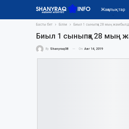
Жаңалықтар
Басты бет
Білім
Биыл 1 сыныпқа 28 мың жамбылд
Биыл 1 сыныпқа 28 мың 
On
Авг 14, 2019
By
Shanyraq08