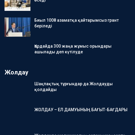
өседі
Биыл 1008 азаматқа қайтарымсыз грант
беріледі
Қордайда 300 жаңа жұмыс орындары
ашылады деп күтілуде
Жолдау
Шақпақтық тұрғындар да Жолдауды
қолдайды
ЖОЛДАУ – ЕЛ ДАМУЫНЫҢ БАҒЫТ-БАҒДАРЫ