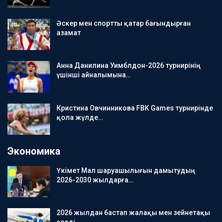
Әскер мен спортты қатар бағындырған
азамат
Анна Данилина Уимблдон-2026 турнирінің
үшінші айналымына…
Кристина Овчинникова FBK Games турнирінде
қола жүлде…
Экономика
Үкімет Мал шаруашылығын дамытудың
2026-2030 жылдарға…
2026 жылдан бастап жалақы мен зейнетақы