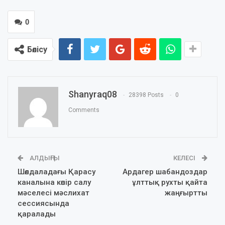
0
Бөлісу
Shanyraq08
28398 Posts
0
Comments
АЛДЫҢҒЫ
КЕЛЕСІ
Шөлдаладағы Қарасу
Ардагер шабандоздар
каналына көпір салу
ұлттық рухты қайта
мәселесі мәслихат
жаңғыртты
сессиясында
қаралады