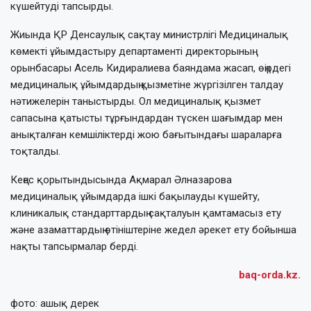
күшейтуді тапсырды.
Жиында ҚР Денсаулық сақтау министрлігі Медициналық
көмекті ұйымдастыру департаменті директорының
орынбасары Асель Кидиралиева баяндама жасап, өңірдегі
медициналық ұйымдардың қызметіне жүргізілген талдау
нәтижелерін таныстырды. Ол медициналық қызмет
сапасына қатысты тұрғындардан түскен шағымдар мен
анықталған кемшіліктерді жою бағытындағы шараларға
тоқталды.
Кеңес қорытындысында Ақмарал Әлназарова
медициналық ұйымдарда ішкі бақылауды күшейту,
клиникалық стандарттардың сақталуын қамтамасыз ету
және азаматтардың өтініштеріне жедел әрекет ету бойынша
нақты тапсырмалар берді.
baq-orda.kz.
фото: ашық дерек