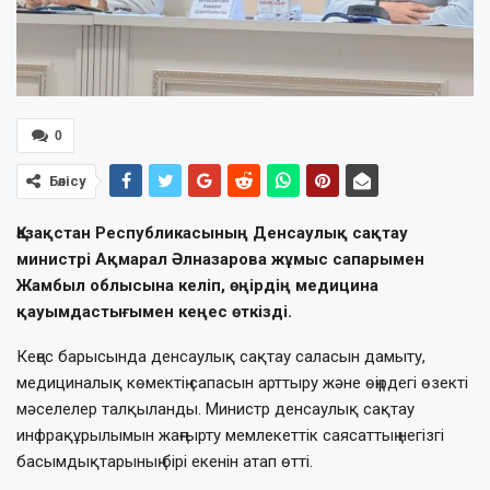
0
Бөлісу
Қазақстан Республикасының Денсаулық сақтау
министрі Ақмарал Әлназарова жұмыс сапарымен
Жамбыл облысына келіп, өңірдің медицина
қауымдастығымен кеңес өткізді.
Кеңес барысында денсаулық сақтау саласын дамыту,
медициналық көмектің сапасын арттыру және өңірдегі өзекті
мәселелер талқыланды. Министр денсаулық сақтау
инфрақұрылымын жаңғырту мемлекеттік саясаттың негізгі
басымдықтарының бірі екенін атап өтті.