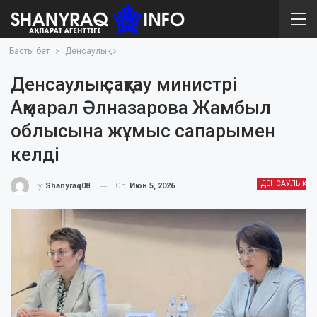
Басты бет
Денсаулық
Денсаулық сақтау министрі
Ақмарал Әлназарова Жамбыл
облысына жұмыс сапарымен
келді
ДЕНСАУЛЫҚ
On
Июн 5, 2026
By
Shanyraq08