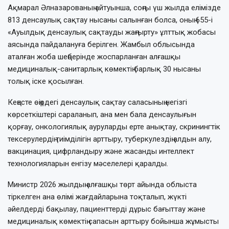
Ақмарал Әлназарованың айтуынша, соңғы үш жылда елімізде
813 денсаулық сақтау нысаны салынған болса, оның 655-і
«Ауылдық денсаулық сақтауды жаңғырту» ұлттық жобасы
аясында пайдалануға берілген. Жамбыл облысында
аталған жоба шеңберінде жоспарланған алғашқы
медициналық-санитарлық көмектің барлық 30 нысаны
толық іске қосылған.
Кеңесте өңірдегі денсаулық сақтау саласының негізгі
көрсеткіштері сараланып, ана мен бала денсаулығын
қорғау, онкологиялық ауруларды ерте анықтау, скринингтік
тексерулердің тиімділігін арттыру, туберкулездің алдын алу,
вакцинация, цифрландыру және жасанды интеллект
технологияларын енгізу мәселелері қаралды.
Министр 2026 жылдың алғашқы төрт айында облыста
тіркелген ана өлімі жағдайларына тоқталып, жүкті
әйелдерді бақылау, пациенттерді дұрыс бағыттау және
медициналық көмектің сапасын арттыру бойынша жұмысты