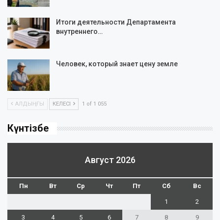
Итоги деятельности Департамента
внутреннего…
Человек, который знает цену земле
АЛДЫҢҒЫ
КЕЛЕСІ
1 of 1 055
Күнтізбе
Август 2026
Пн
Вт
Ср
Чт
Пт
Сб
Вс
1
2
3
4
5
6
7
8
9