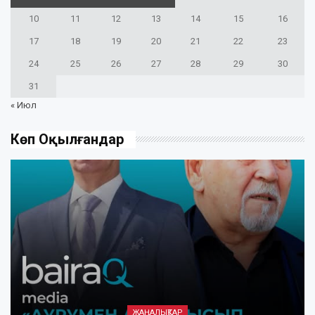
10
11
12
13
14
15
16
17
18
19
20
21
22
23
24
25
26
27
28
29
30
31
« Июл
Көп Оқылғандар
ЖАҢАЛЫҚТАР