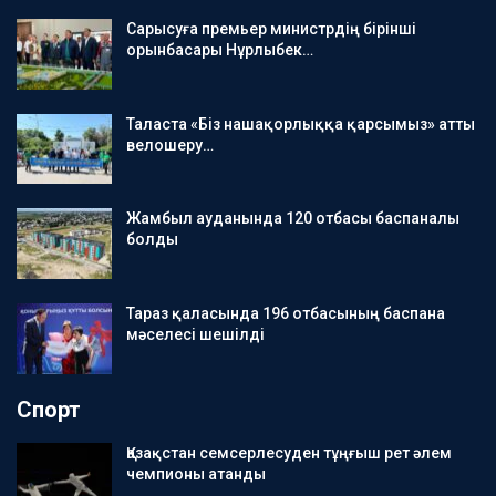
Сарысуға премьер министрдің бірінші
орынбасары Нұрлыбек…
Таласта «Біз нашақорлыққа қарсымыз» атты
велошеру…
Жамбыл ауданында 120 отбасы баспаналы
болды
Тараз қаласында 196 отбасының баспана
мәселесі шешілді
Спорт
Қазақстан семсерлесуден тұңғыш рет әлем
чемпионы атанды