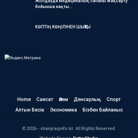
Жолдауда медициналық сапаны жақсарту
бойынша нақты…
КӨПТІҢ КӨҢІЛІНЕН ШЫҚТЫ
Home
Саясат
Әлем
Денсаулық
Спорт
Алтын Бесік
Экономика
Бізбен Байланыс
© 2026 - shanyraqinfo.kz. All Rights Reserved.