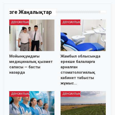
Өзге Жаңалықтар
ДЕНСАУЛЫҚ
ДЕНСАУЛЫҚ
Мойынқұмдағы
Жамбыл облысында
медициналық қызмет
ерекше балаларға
сапасы — басты
арналған
назарда
стоматологиялық
кабинет табысты
жұмыс…
ДЕНСАУЛЫҚ
ДЕНСАУЛЫҚ