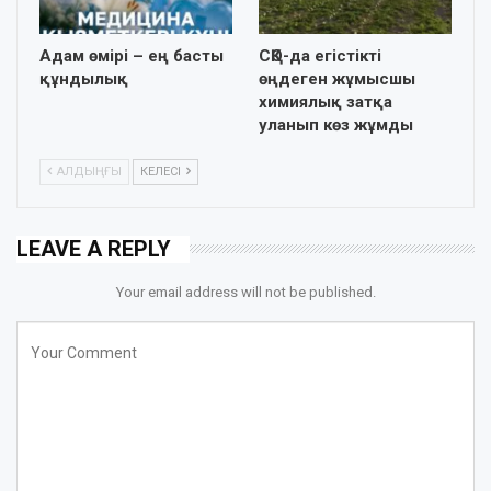
Адам өмірі – ең басты
СҚО-да егістікті
құндылық
өңдеген жұмысшы
химиялық затқа
уланып көз жұмды
АЛДЫҢҒЫ
КЕЛЕСІ
LEAVE A REPLY
Your email address will not be published.