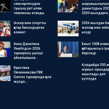
семсерлесуден
шаруашылығын
тұңғыш рет әлем
дамытудың 202
чемпионы атанды
2030 жылдарға
Әскер мен спортты
2026 жылдан ба
қатар бағындырған
жалақы мен зейн
азамат
өседі
Анна Данилина
Биыл 1008 азама
Уимблдон-2026
қайтарымсыз гра
турнирінің үшінші
беріледі
айналымына…
Қордайда 300 
Кристина
жұмыс орында
Овчинникова FBK
ашылады деп
Games турнирінде қола
күтілуде
жүлде…