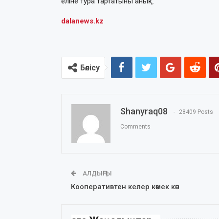
еліне тура тартатыны анық.
dalanews.kz
Бөлісу
Shanyraq08
28409 Posts
Comments
АЛДЫҢҒЫ
Кооперативтен келер көмек көп