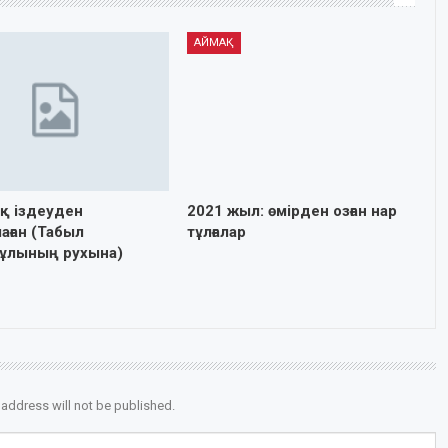
АЙМАҚ
 іздеуден
2021 жыл: өмірден озған нар
аған (Табыл
тұлғалар
ұлының рухына)
 address will not be published.