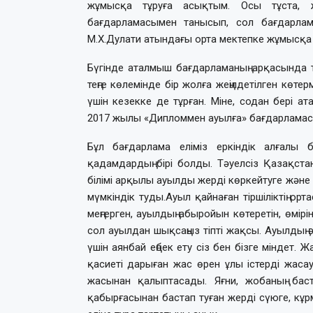
жұмысқа тұруға асықтым. Осы тұста, 
бағдарламасымен танысып, сол бағдарла
М.Х.Дулати атындағы орта мектепке жұмысқа 
Бүгінде аталмыш бағдарламаның арқасында
теңге көлемінде бір жолға жеңілдетілген көт
үшін кезекке де тұрған. Міне, содан бері а
2017 жылы «Дипломмен ауылға» бағдарламасы
Бұл бағдарлама еліміз еркіндік алғалы
қадамдардың бірі болды. Тəуелсіз Қазақста
білімі арқылы ауылды жерді көркейтуге және
мүмкіндік туды.Ауыл қайнаған тіршіліктің орта
меңгерген, ауылдың абыройын көтеретін, өмір
сол ауылдан шықсаңыз тіпті жақсы. Ауылдың əл
үшін аянбай еңбек ету сіз бен бізге міндет.
қасиеті дарыған жас өрен ұлы істерді жасау
жасынан қалыптасады. Яғни, жобаның бас
қабырғасынан бастап туған жерді сүюге, кұрм