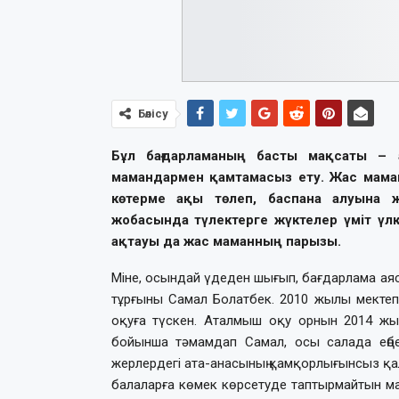
Бөлісу
Бұл бағдарламаның басты мақсаты – 
мамандармен қамтамасыз ету. Жас мам
көтерме ақы төлеп, баспана алуына ж
жобасында түлектерге жүктелер үміт үлке
ақтауы да жас маманның парызы.
Міне, осындай үдеден шығып, бағдарлама аясы
тұрғыны Самал Болатбек. 2010 жылы мектепт
оқуға түскен. Аталмыш оқу орнын 2014 жыл
бойынша тәмамдап Самал, осы салада еңбек
жерлердегі ата-анасының қамқорлығынсыз қа
балаларға көмек көрсетуде таптырмайтын ма