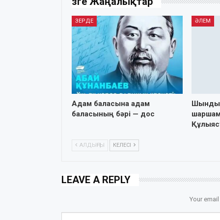
Өзге Жаңалықтар
ЗЕРДЕ
ӘЛЕМ
Адам баласына адам
Шындық
баласының бәрі — дос
шаршам
Құлыяс
АЛДЫҢҒЫ
КЕЛЕСІ
LEAVE A REPLY
Your email