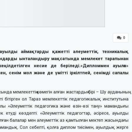
0
ауылды аймақтарды қажетті əлеуметтік, техникалық
андарды ынталандыру мақсатында мемлекет тарапынан
еңілдетілген несие де беріледі.«Дипломмен ауылға»
н, сенім мол жəне де үмітті іркілтпей, сенімді сапалы
нда мемлекеттің көмегін алған жастардың бірі – Шу ауданының
і бітірген ол Тараз мемлекеттік педагогикалық институтына
ы «Әлеуметтік педагогика және өзін-өзі тану» мамандығы
 етуді көздепті. «Әлеуметтік педагогтар, әсіресе, ауылды
лған балалар мен әлеуметтік аз қамтылған мектеп жасындағы
мандық. Сол себепті, қолға диплом тиісімен, ауылдық жерге