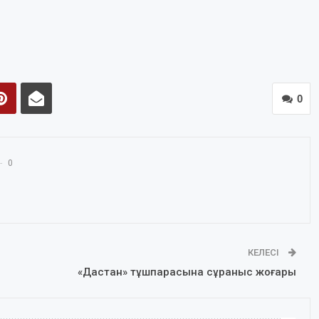
0
0
КЕЛЕСІ
«Дастан» тұшпарасына сұраныс жоғары