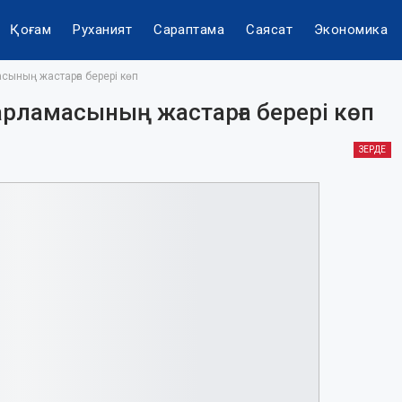
Қоғам
Руханият
Сараптама
Саясат
Экономика
сының жастарға берері көп
арламасының жастарға берері көп
ЗЕРДЕ