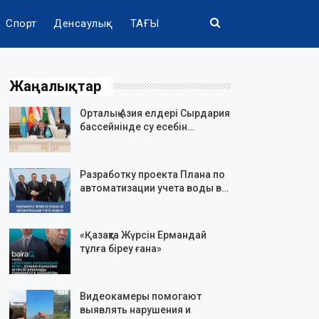
Спорт
Денсаулық
ТАҒЫ
Жаңалықтар
Орталық Азия елдері Сырдария
бассейнінде су есебін…
Разработку проекта Плана по
автоматизации учета воды в…
«Қазақта Жүрсін Ермандай
тұлға біреу ғана»
Видеокамеры помогают
выявлять нарушения и