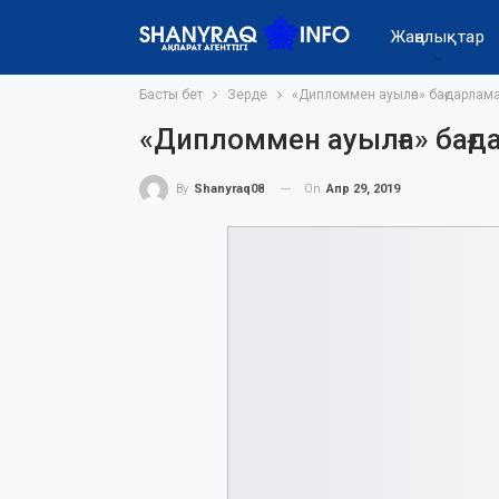
Жаңалықтар
Басты бет
Зерде
«Дипломмен ауылға» бағдарлама
«Дипломмен ауылға» бағд
On
Апр 29, 2019
By
Shanyraq08