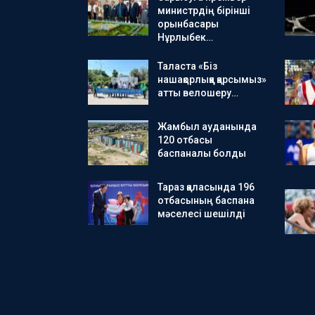
министрдің бірінші
орынбасары
Нұрлыбек…
Таласта «Біз
нашақорлыққа қарсымыз»
атты велошеру…
Жамбыл ауданында
120 отбасы
баспаналы болды
Тараз қаласында 196
отбасының баспана
мәселесі шешілді