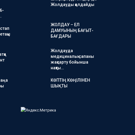
Жолдауды қолдайды
6-
…
ЖОЛДАУ – ЕЛ
стап
ДАМУЫНЫҢ БАҒЫТ-
етақы
БАҒДАРЫ
Жолдауда
тқа
медициналық сапаны
нт
жақсарту бойынша
нақты…
жаңа
КӨПТІҢ КӨҢІЛІНЕН
ры
ШЫҚТЫ