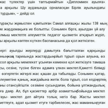
жас түлектер үшін таптырмайтын «Дипломмен ауылға»
ма арқылы Шу ауданында орналасқан Бірлік ауылындағы
тұрдым», – дейді ол.
 тұрақты жұмыспен қамтылған Самал алғашқы жылы 138 мың
ерме жәрдемақыға ие болыпты. Сонымен бірге, ауылдан үй алу
талмыш мектепте әлеуметтік педагог қызметін атқарып жүріп,
 арқылы көптен күткен баспанасына да қол жеткізген.
 бергі ауылды жерлерді дамытуға бағытталған қарқынды
нның жаңа тарихында жастардың ойып тұрып орын алуына, өз
 сол арқылы мемлекет ұсынған көмекке қол жеткізуге тамаша
сы, сезіне, түсіне білген адамға үлкен мектеп.Қажетті білімді
ін өзгертетін жігерлі жас қашан да табылады. Сонымен қатар,
еуметіне қанық, жағдайына жетік бола тұрып, сол елдің ертеңі
 Жаны отансүйгіштік сезіміне сусындаған, бойына ұлтжандылық
ға даяр. Ал, бұл қасиеттер əрбір азаматтың бойында мектеп
тауы- мектеп деп айтуға толық негіз бар. Жасты мектеп
еттеуге, адал қызмет етуге тəрбиелесек, жас маманның туған