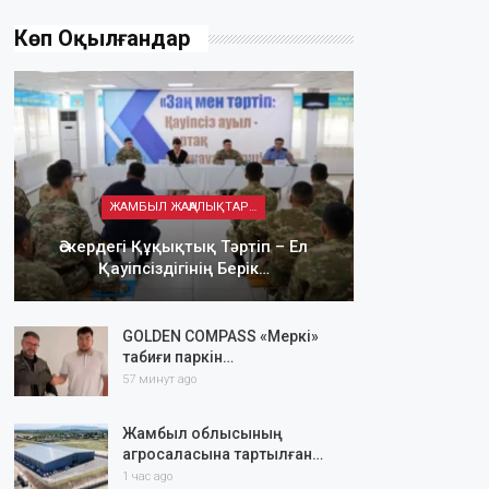
Көп Оқылғандар
ЖАМБЫЛ ЖАҢАЛЫҚТАРЫ
Әскердегі Құқықтық Тәртіп – Ел
Қауіпсіздігінің Берік…
GOLDEN COMPASS «Меркі»
табиғи паркін…
57 минут ago
Жамбыл облысының
агросаласына тартылған…
1 час ago