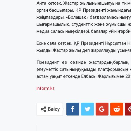
Айта кетсек, Жастар жылының ашылуына Үкіме
орган басшылары, ҚР Президенті жанындағы Жа
жеңімпаздары, «Болашақ» бағдарламасының т
шығармашылық, студенттік және жұмысшы жа
медиа саласының өкілдері, балалар үйінің тәрб
Еске сала кетсек, ҚР Президенті Нұрсұлтан
жылды Жастар жылы деп жариялауды ұсынға
Президент өз сөзінде жастардың барлық
әлеуметтік сатының ауқымды платформасын қ
астам уақыт өткенде Елбасы Жарлығымен 20
inform.kz
Бөлісу