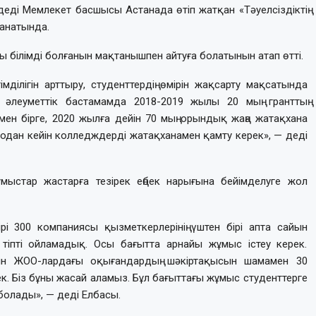
 деді Мемлекет басшысы Астанада өтіп жатқан «Тәуелсіздіктің
анатында.
 білімді болғанын мақтанышпен айтуға болатынын атап өтті.
мділігін арттыру, студенттердің өмірін жақсарту мақсатында
әлеуметтік бастамамда 2018-2019 жылы 20 мың гранттың
ымен бірге, 2020 жылға дейін 70 мың орындық жаңа жатақхана
одан кейін колледждерді жатақханамен қамту керек», — деді
ыстар жастарға тезірек еңбек нарығына бейімделуге жол
ірі 300 компаниясы қызметкерлерінің үштен бірі апта сайын
лы тіпті ойламадық. Осы бағытта арнайы жұмыс істеу керек.
атын ЖОО-лардағы оқығандардың шәкіртақысын шамамен 30
к. Біз бұны жасай аламыз. Бұл бағыттағы жұмыс студенттерге
болады», — деді Елбасы.