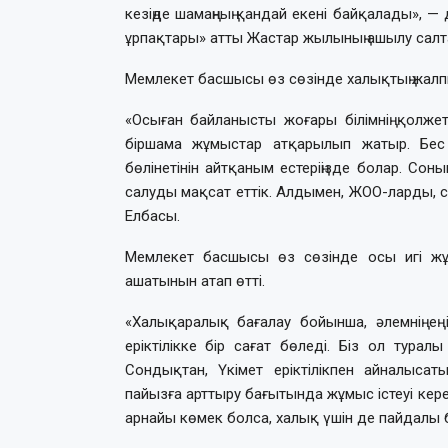
кезіңде шамаңның қандай екені байқалады», —
ұрпақтары» атты Жастар жылының ашылу салт
Мемлекет басшысы өз сөзінде халықтың жалпы
«Осыған байланысты жоғары білімнің қолжеті
біршама жұмыстар атқарылып жатыр. Бес 
бөлінетінін айтқаным естеріңізде болар. Сон
салуды мақсат еттік. Алдымен, ЖОО-ларды, с
Елбасы.
Мемлекет басшысы өз сөзінде осы игі жұм
ашатынын атап өтті.
«Халықаралық бағалау бойынша, әлемнің ең 
еріктілікке бір сағат бөледі. Біз ол тура
Сондықтан, Үкімет еріктілікпен айналыс
пайызға арттыру бағытында жұмыс істеуі кере
арнайы көмек болса, халық үшін де пайдалы 