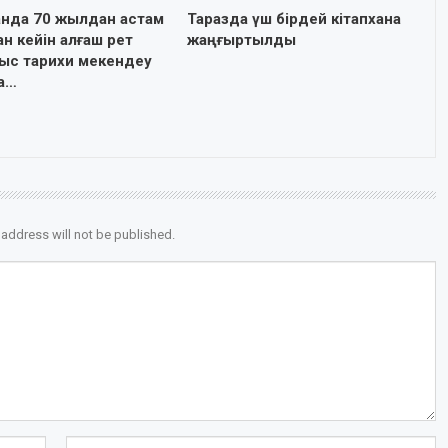
танда 70 жылдан астам
Таразда үш бірдей кітапхана
н кейін алғаш рет
жаңғыртылды
ыс тарихи мекендеу
а…
 address will not be published.