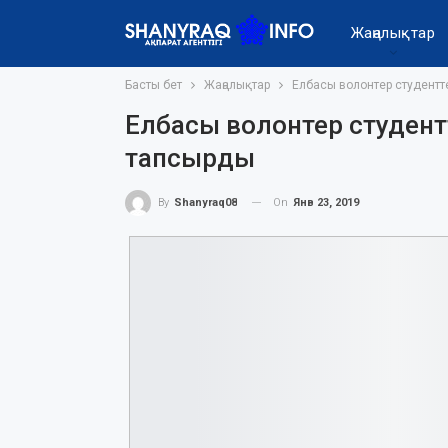
Жаңалықтар
Басты бет
Жаңалықтар
Елбасы волонтер студентте
Елбасы волонтер студентт
тапсырды
On
Янв 23, 2019
By
Shanyraq08