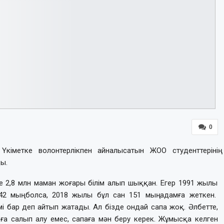
0
кіметке волонтерлікпен айналысатын ЖОО студенттерінің
ы.
зде 2,8 млн маман жоғары білім алып шыққан. Егер 1991 жылы
42 мың болса, 2018 жылы бұл сан 151 мың адамға жеткен.
і бар деп айтып жатады. Ал бізде ондай сапа жоқ. Әлбетте,
ға салып алу емес, сапаға мән беру керек. Жұмысқа келген