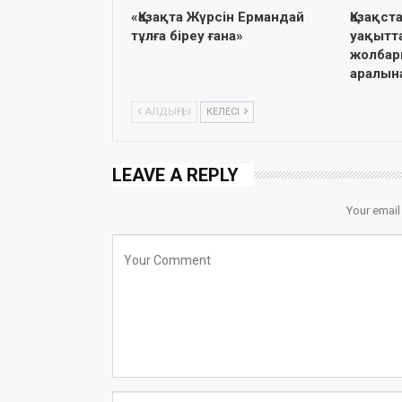
«Қазақта Жүрсін Ермандай
Қазақс
тұлға біреу ғана»
уақытта
жолбар
аралын
АЛДЫҢҒЫ
КЕЛЕСІ
LEAVE A REPLY
Your email