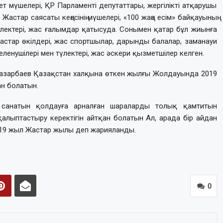
т мүшелері, ҚР Парламенті депутаттары, жергілікті атқарушы
стар саясаты кеңесінің мүшелері, «100 жаңа есім» байқауының
үлектері, жас ғалымдар қатысуда. Сонымен қатар бұл жиынға
стар өкілдері, жас спортшылар, дарынды балалар, заманауи
иеленушілері мен түлектері, жас әскери қызметшілер келген.
 Назарбаев Қазақстан халқына өткен жылғы Жолдауында 2019
н болатын.
 санатын қолдауға арналған шараларды толық қамтитын
алыптастыру керектігін айтқан болатын Ал, арада бір айдан
19 жыл Жастар жылы деп жарияланды.
0