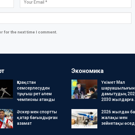
r for the next time I comment.
рт
Экономика
Қазақстан
Үкімет Мал
семсерлесуден
шаруашылығын
тұңғыш рет әлем
дамытудың 202
чемпионы атанды
2030 жылдарға
Әскер мен спортты
2026 жылдан ба
қатар бағындырған
жалақы мен
азамат
зейнетақы өсед