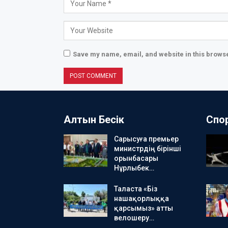
Save my name, email, and website in this browse
Алтын Бесік
Спо
Сарысуға премьер
министрдің бірінші
орынбасары
Нұрлыбек…
Таласта «Біз
нашақорлыққа
қарсымыз» атты
велошеру…