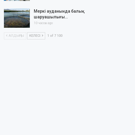
Меркі ауданында балық
шаруашылығы…
10 часов ago
АЛДЫҢҒЫ
КЕЛЕСІ
1 of 7 100