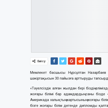
Бөлісу
Мемлекет басшысы Нұрсұлтан Назарбаев Ү
шәкіртақысын 30 пайызға арттыруды тапсырд
«Тәуелсіздік алған жылдан бері біздің елімі
жоғары білімі бар адамдардың саны бізде 
Америкада халықтың жартысының жоғары білім
бізге жоғары білім дегенде дипломды қалта