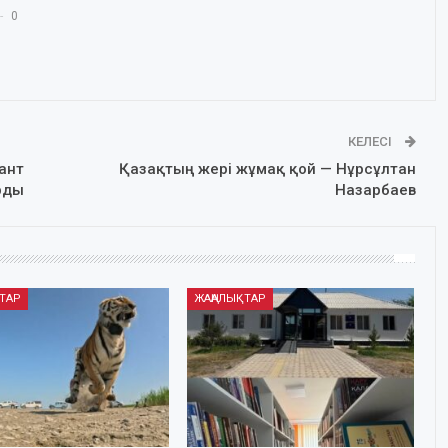
0
КЕЛЕСІ
рант
Қазақтың жері жұмақ қой — Нұрсұлтан
рды
Назарбаев
ТАР
ЖАҢАЛЫҚТАР