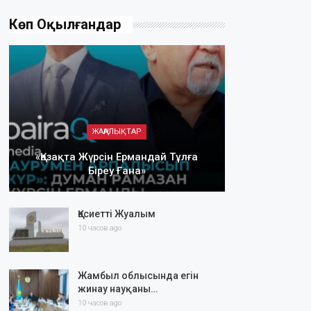
Көп Оқылғандар
ЖАҢАЛЫҚТАР
«Қазақта Жүрсін Ермандай Тұлға
Біреу Ғана»
Қасиетті Жуалым
10 часов ago
Жамбыл облысында егін
жинау науқаны…
10 часов ago