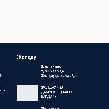
Жолдау
Шақпақтық
тұрғындар да
6-
Жолдауды қолдайды
…
ЖОЛДАУ – ЕЛ
стап
ДАМУЫНЫҢ БАҒЫТ-
БАҒДАРЫ
і
Жолдауда