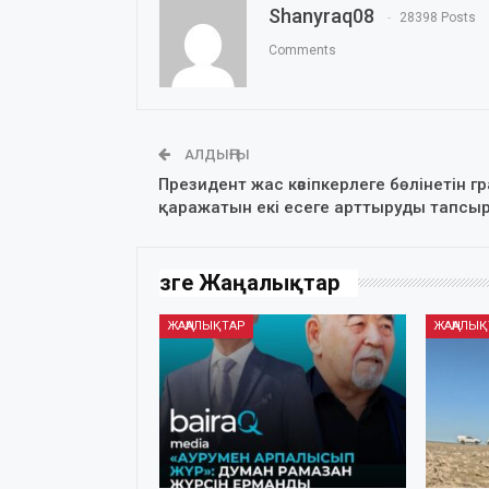
Shanyraq08
28398 Posts
Comments
АЛДЫҢҒЫ
Президент жас кәсіпкерлеге бөлінетін г
қаражатын екі есеге арттыруды тапсы
Өзге Жаңалықтар
ЖАҢАЛЫҚТАР
ЖАҢАЛЫҚ