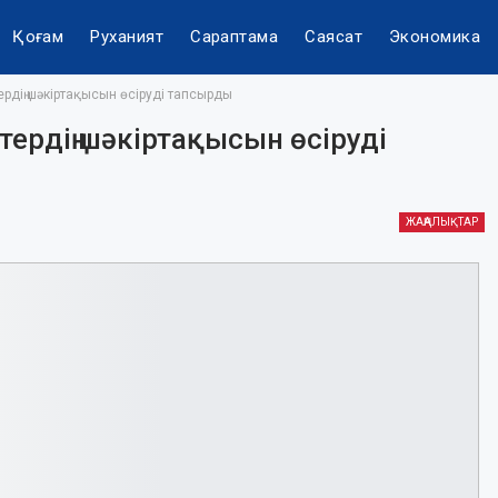
Қоғам
Руханият
Сараптама
Саясат
Экономика
рдің шәкіртақысын өсіруді тапсырды
ердің шәкіртақысын өсіруді
ЖАҢАЛЫҚТАР