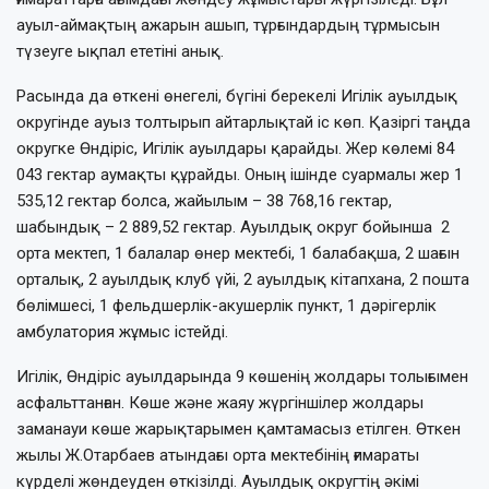
ауыл-аймақтың ажарын ашып, тұрғындардың тұрмысын
түзеуге ықпал ететіні анық.
Расында да өткені өнегелі, бүгіні берекелі Игілік ауылдық
округінде ауыз толтырып айтарлықтай іс көп. Қазіргі таңда
округке Өндіріс, Игілік ауылдары қарайды. Жер көлемі 84
043 гектар аумақты құрайды. Оның ішінде суармалы жер 1
535,12 гектар болса, жайылым – 38 768,16 гектар,
шабындық – 2 889,52 гектар. Ауылдық округ бойынша 2
орта мектеп, 1 балалар өнер мектебі, 1 балабақша, 2 шағын
орталық, 2 ауылдық клуб үйі, 2 ауылдық кітапхана, 2 пошта
бөлімшесі, 1 фельдшерлік-акушерлік пункт, 1 дәрігерлік
амбулатория жұмыс істейді.
Игілік, Өндіріс ауылдарында 9 көшенің жолдары толығымен
асфальттанған. Көше және жаяу жүргіншілер жолдары
заманауи көше жарықтарымен қамтамасыз етілген. Өткен
жылы Ж.Отарбаев атындағы орта мектебінің ғимараты
күрделі жөндеуден өткізілді. Ауылдық округтің әкімі