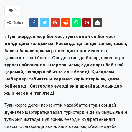
0
Бөлісу
«Туған жердей жер болмас, туған елдей ел болмас»
дейді дана халқымыз. Расында да кіндік қаның тамған,
балғын балалық шағың өткен қастерлі мекеннің
қашанда жөні бөлек. Сондықтан да болар, өскен өңір
туралы ойланғанда шығармашылық адамдары бей-жай
қарамай, шалқар шабытқа ерік береді. Қылқалам
шеберлері табиғаттың керемет көріністерін ақ қағазға
бейнеледі. Сазгерлер әуезді әнін арнайды. Ақындар
жыр нөсерін төгілтеді.
Туған жерге деген перзенттік махаббаттан туған сондай
дүниелер шартарапқа тарап, туристердің де қызығушылығын
тудырып жатады. Бұл әрине, өнердің құдіреті екендігі
сөзсіз. Осы орайда ақын, Халықаралық «Алаш» әдеби