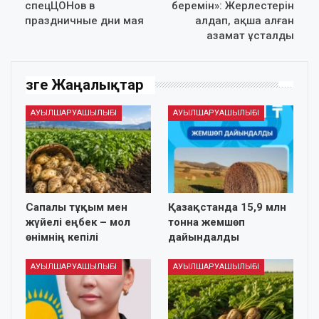
спецЦОНов в
беремін»: Жерлестерін
праздничные дни мая
алдап, ақша алған
азамат ұсталды
Өзге Жаңалықтар
АУЫЛШАРУАШЫЛЫҒЫ
АУЫЛШАРУАШЫЛЫҒЫ
Сапалы тұқым мен
Қазақстанда 15,9 млн
жүйелі еңбек – мол
тонна жемшөп
өнімнің кепілі
дайындалды
АУЫЛШАРУАШЫЛЫҒЫ
АУЫЛШАРУАШЫЛЫҒЫ