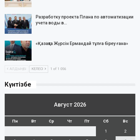
Разработку проекта Плана по автоматизации
учета воды в…
«Қазақта Жүрсін Ермандай тұлға біреу ғана»
АЛДЫҢҒЫ
КЕЛЕСІ
1 of 1 056
Күнтізбе
Август 2026
Пн
Вт
Ср
Чт
Пт
Сб
Вс
1
2