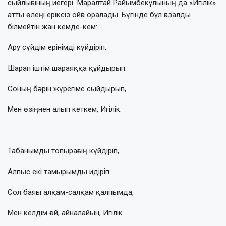
сыйлығының иегері Маралтай Райымбекұлының да «Игілік»
атты өлеңі еріксіз ойға оралады. Бүгінде бұл ғазалды
білмейтін жан кемде-кем:
Ару сүйдім ерінімді күйдіріп,
Шарап іштім шараяққа құйдырып.
Соның бәрін жүрегіме сыйдырып,
Мен өзіңнен алып кеткем, Игілік.
Табанымды топырағың күйдіріп,
Алпыс екі тамырымды идіріп.
Сол баяғы алқам-салқам қалпымда,
Мен келдім ғой, айналайын, Игілік.