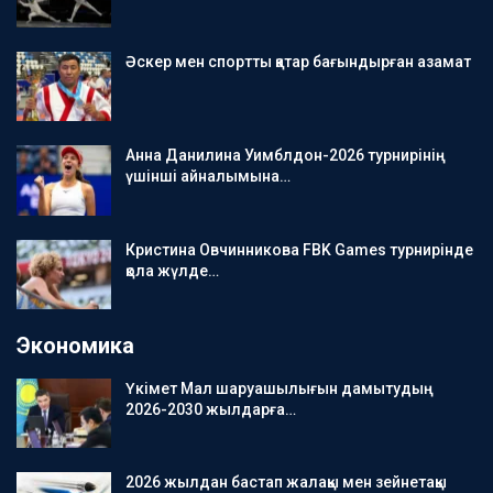
Әскер мен спортты қатар бағындырған азамат
Анна Данилина Уимблдон-2026 турнирінің
үшінші айналымына…
Кристина Овчинникова FBK Games турнирінде
қола жүлде…
Экономика
Үкімет Мал шаруашылығын дамытудың
2026-2030 жылдарға…
2026 жылдан бастап жалақы мен зейнетақы