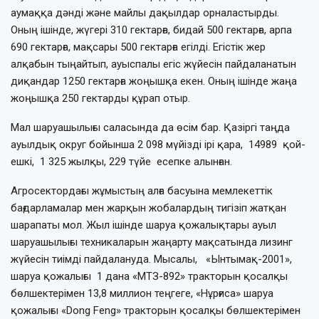
аумаққа дәнді және майлы дақылдар орналастырды.
Оның ішінде, жүгері 310 гектарға, бидай 500 гектарға, арпа
690 гектарға, мақсары 500 гектарға егілді. Егістік жер
алқабын тыңайтып, ауыспалы егіс жүйесін пайдаланатын
диқандар 1250 гектарға жоңышқа екен. Оның ішінде жаңа
жоңышқа 250 гектарды құрап отыр.
Мал шаруашылығы саласында да өсім бар. Қазіргі таңда
ауылдық округ бойынша 2 098 мүйізді ірі қара, 14989 қой-
ешкі, 1 325 жылқы, 229 түйе есепке алынған.
Агросектордағы жұмыстың алға басуына мемлекеттік
бағдарламалар мен жарқын жобалардың тигізіп жатқан
шарапаты мол. Жыл ішінде шаруа қожалықтары ауыл
шаруашылығы техникаларын жаңарту мақсатында лизинг
жүйесін тиімді пайдалануда. Мысалы, «Ынтымақ-2001»,
шаруа қожалығы 1 дана «МТЗ-892» тракторын қосалқы
бөлшектерімен 13,8 миллион теңгеге, «Нұрғиса» шаруа
қожалығы «Dong Feng» тракторын қосалқы бөлшектерімен