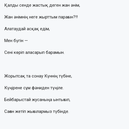
Қалды сенде жастық деген жан әнім,
Жан әнімнің неге жырттым парағын?!!
Алатаудай асқақ едім,
Мен бүгін —
Сені көріп аласарып барамын.
Жорытсақ та сонау Күннің түбіне,
Күңірене сұм фәниден түңіле.
Бейбарыстай жусаныңа ынтығып,
Саған жетіп жығылармыз түбінде.