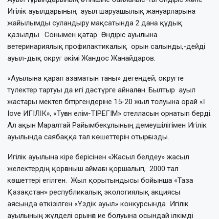
Игілік ауылдарының ауыл шаруашылық жануарларына
жайылымды суландыру мақсатында 2 дана құдық
қазылды. Сонымен қатар Өндіріс ауылына
ветеринариялық профилактикалық орын салынды,-дейді
ауыл-дық округ әкімі Жандос Жанайдаров.
«Ауылына қарап азаматын таны» дегендей, округте
түлектер тартуы да игі дәстүрге айналған. Былтыр ауыл
жастары мектеп бітіргендеріне 15-20 жыл толуына орай «I
Iove ИГІЛІК», «Туған елім-ТІРЕГІМ» стелласын орнатып берді.
Ал ақын Маралтай Райымбекұлының демеушілігімен Игілік
ауылында саябаққа тал көшеттерін отырғызды.
Игілік ауылына кіре берісінен «Жасыл белдеу» жасыл
желектердің қорғаныш аймағы қоршалып, 2000 тал
көшеттері егілген. Жыл қорытындысы бойынша «Таза
Қазақстан» республикалық экологиялық акциясы
аясында өткізілген «Үздік ауыл» конкурсында Игілік
ауылының жүлделі орынға ие болуына осындай ілкімді