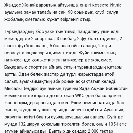
Жандос Жанайдаровтың айтуынша, ендігі кезекте Игілік
ауылына заман талабына сай 90 орындық клуб салуға
жобалық сметалық құжат әзірленіп отыр.
Тұрғындардың бос уақытын тиімді пайдалану үшін елді
мекендерде 2 спорт зал, 3 саябақ, 2 футбол стадионы, 2
шағын футбол алаңы, 5 балалар ойын алаңы, 2 стрит
воркаут алаңшалары қызмет етеді. Жүйелі жұмыстың
нәтижесінде қол жеткізген нәтижелер де жоқ емес.
Бұқаралық спортпен айналысатын тұрғындардың қатары
артты. Одан бөлек жастар да түрлі жарыстарда атой
салып, ауыл-аймақтың абыройын асқақтатып келеді.
Мысалы, Өндіріс ауылының тұрғыны Зада Ақжан Өзбекстан
мемлекетінде каратэ до шотокан WKC-дан балалар мен
жасөспірімдер арасында өткен Әлем чемпионатында бақ
сынап, жүлделі үшінші орынды иеленіп қайтты. Ауылдық
округтің негізгі бағыты ауылшаруашылығы саласы. Бүгінде
мұнда 132 шаруа қожалығы тіркелген болса, оның 105-і егіс
егумен айналысады. Былтыр диқандар 2 000 гектар