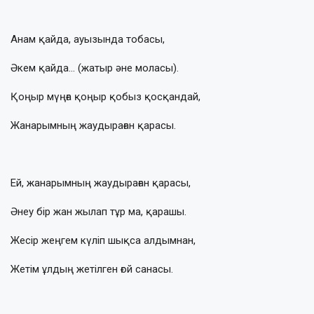
Анам қайда, ауызында тобасы,
Әкем қайда… (жатыр әне моласы).
Қоңыр мүңға қоңыр қобыз қосқандай,
Жанарымның жаудыраған қарасы.
Ей, жанарымның жаудыраған қарасы,
Әнеу бір жан жылап тұр ма, қарашы.
Жесір жеңгем күліп шықса алдымнан,
Жетім ұлдың жетілген ғой санасы.