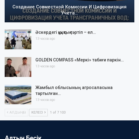
Создание Совместной Комиссии И Цифровизация
Учета…
Әскердегі құқықтық тәртіп – ел…
13 часов ago
GOLDEN COMPASS «Меркі» табиғи паркін…
13 часов ago
Жамбыл облысының агросаласына
тартылған…
13 часов ago
АЛДЫҢҒЫ
КЕЛЕСІ
1 of 7 103
Алтын Бесік