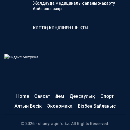
Жолдауда медициналық сапаны жақсарту
бойынша нақты…
КӨПТІҢ КӨҢІЛІНЕН ШЫҚТЫ
Home
Саясат
Әлем
Денсаулық
Спорт
Алтын Бесік
Экономика
Бізбен Байланыс
© 2026 - shanyraqinfo.kz. All Rights Reserved.