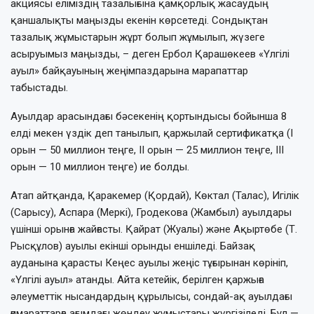
акциясы еліміздің тазалығына қамқорлық жасаудың
қаншалықты маңызды екенін көрсетеді. Сондықтан
тазалық жұмыстарын жұрт болып жұмылып, жүзеге
асыруымыз маңызды, – деген Ербол Қарашөкеев «Үлгілі
ауыл» байқауының жеңімпаздарына марапаттар
табыстады.
Ауылдар арасындағы бәсекенің қортындысы бойынша 8
елді мекен үздік деп танылып, қаржылай сертификатқа (I
орын — 50 миллион теңге, II орын — 25 миллион теңге, III
орын — 10 миллион теңге) ие болды.
Атап айтқанда, Қаракемер (Қордай), Көктал (Талас), Игілік
(Сарысу), Аспара (Меркі), Гродекова (Жамбыл) ауылдары
үшінші орынға жайғасты. Қайрат (Жуалы) және Ақыртөбе (Т.
Рысқұлов) ауылы екінші орынды еншіледі. Байзақ
ауданына қарасты Кеңес ауылы жеңіс тұғырынан көрініп,
«Үлгілі ауыл» атанды. Айта кетейік, берілген қаржыға
әлеуметтік нысандардың құрылысы, сондай-ақ ауылдағы
ғимараттарға ағымдағы жөндеу жұмыстары жүргізіледі. Бұл —