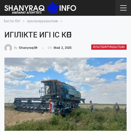
Басты бет
ауылшаруашылығы
ИГІЛІКТЕ ИГІ ІС КӨП
АУЫЛШАРУАШЫЛЫҒЫ
On
Май 2, 2025
By
Shanyraq08