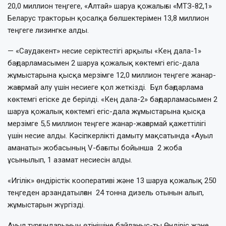
20,0 миллион теңгеге, «Алтай» шаруа қожалығы «МТЗ-82,1»
Беларус тракторын қосалқа бөлшектерімен 13,8 миллион
теңгеге лизингке алды.
— «Саудакент» несие серіктестігі арқылы «Кең дала-1»
бағдарламасымен 2 шаруа қожалық көктемгі егіс-дала
жұмыстарына қысқа мерзімге 12,0 миллион теңгеге жанар-
жағармай алу үшін несиеге қол жеткізді. Бұл бағдарлама
көктемгі егіске де берілді. «Кең дала-2» бағдарламасымен 2
шаруа қожалық көктемгі егіс-дала жұмыстарына қысқа
мерзімге 5,5 миллион теңгеге жанар-жағармай қажеттілігі
үшін несие алды. Кәсіпкерлікті дамыту мақсатында «Ауыл
аманаты» жобасының V-бағыты бойынша 2 жоба
ұсынылып, 1 азамат несиесін алды.
«Игілік» өндірістік кооперативі және 13 шаруа қожалық 250
теңгеден арзандатылған 24 тонна дизель отынын алып,
жұмыстарын жүргізді.
Ауыл тұрғындарының өтінішіне байланыс-ты Өндіріс және