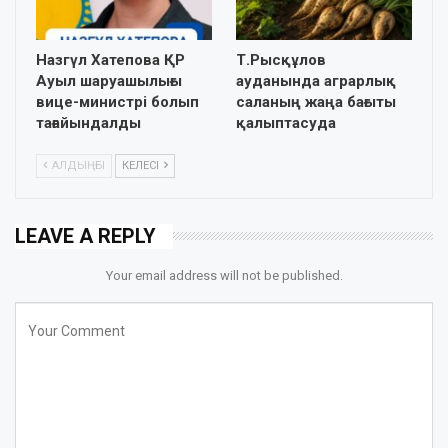
Назгүл Хатепова ҚР
Т.Рысқұлов
Ауыл шаруашылығы
ауданында аграрлық
вице-министрі болып
саланың жаңа бағыты
тағайындалды
қалыптасуда
АЛДЫҢҒЫ
КЕЛЕСІ
LEAVE A REPLY
Your email address will not be published.