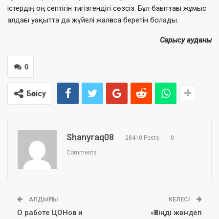
істердің оң септігін тигізгендігі сөзсіз. Бұл бағыттағы жұмыс
алдағы уақытта да жүйелі жалғаса беретін болады.
Сарысу ауданы
0
Бөлісу
Shanyraq08
28410 Posts
0
Comments
АЛДЫҢҒЫ
КЕЛЕСІ
О работе ЦОНов и
«Үйіңді жөндеп