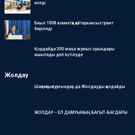
өседі
Биыл 1008 азаматқа қайтарымсыз грант
беріледі
Қордайда 300 жаңа жұмыс орындары
ашылады деп күтілуде
Жолдау
Шақпақтық тұрғындар да Жолдауды қолдайды
ЖОЛДАУ – ЕЛ ДАМУЫНЫҢ БАҒЫТ-БАҒДАРЫ