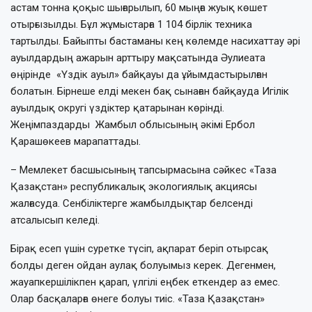
астам тонна қоқыс шығарылып, 60 мыңға жуық көшет
отырғызылды. Бұл жұмыстарға 1 104 бірлік техника
тартылды. Байыпты бастаманы кең көлемде насихаттау әрі
ауылдардың ажарын арттыру мақсатында Әулиеата
өңірінде «Үздік ауыл» байқауы да ұйымдастырылған
болатын. Бірнеше елді мекен бақ сынаған байқауда Игілік
ауылдық округі үздіктер қатарынан көрінді.
Жеңімпаздарды Жамбыл облысының әкімі Ербол
Қарашөкеев марапаттады.
– Мемлекет басшысының тапсырмасына сәйкес «Таза
Қазақстан» республикалық экологиялық акциясы
жалғасуда. Сенбіліктерге жамбылдықтар белсенді
атсалысып келеді.
Бірақ есеп үшін суретке түсіп, ақпарат беріп отырсақ
болды деген ойдан аулақ болуымыз керек. Дегенмен,
жауапкершілікпен қарап, үлгілі еңбек еткендер аз емес.
Олар басқаларға өнеге болуы тиіс. «Таза Қазақстан»