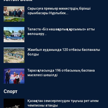
Сарысуға премьер министрдің бірінші
орынбасары Нұрлыбек…
Таласта «Біз нашақорлыққа қарсымыз» атты
велошеру…
Жамбыл ауданында 120 отбасы баспаналы
болды
Тараз қаласында 196 отбасының баспана
мәселесі шешілді
Спорт
Қазақстан семсерлесуден тұңғыш рет әлем
чемпионы атанды