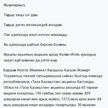
Жығылармыз,
Тағдыр заңы ол-дағы.
Тағдыр деген жезөкшедей жолдағы.
Пәк қалпында алып кеткен жанымды
Ақ қалпында қайтып берсем болғаны.
Арқалы ақынның жырына арқау болған Игілік ауылдық
округі қай жағынан да үлгілі өңір.
Баршаға белгілі, Мемлекет басшысы Қасым-Жомарт
Тоқаевтың тікелей тапсырмасына сәйкес былтыр елімізде
республикалық «Таза Қазақстан» акциясы басталды.
Облыста «Таза Қазақстан» акциясы аясында 60 тарихи-
мәдени ескерткіш, 143 саябақ пен сквер аумағы, 829
шақырым канал мен арық жүйесі, 137,5 мың аула және 4,8
мың шақырым көше жолдары тазартылды. 30 мыңнан