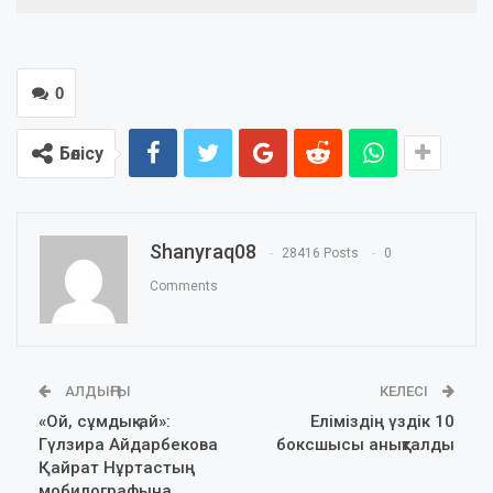
0
Бөлісу
Shanyraq08
28416 Posts
0
Comments
АЛДЫҢҒЫ
КЕЛЕСІ
«Ой, сұмдық-ай»:
Еліміздің үздік 10
Гүлзира Айдарбекова
боксшысы анықталды
Қайрат Нұртастың
мобилографына