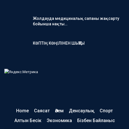
Жолдауда медициналық сапаны жақсарту
бойынша нақты…
КӨПТІҢ КӨҢІЛІНЕН ШЫҚТЫ
Home
Саясат
Әлем
Денсаулық
Спорт
Алтын Бесік
Экономика
Бізбен Байланыс