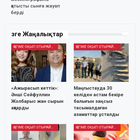
қатысты сынға жауап
берді
Өзге Жаңалықтар
ӘҢГІМЕ ОҚЫП ОТЫРАЙЫҚ
ӘҢГІМЕ ОҚЫП ОТЫРАЙЫҚ
«Ажырасып кеттік»:
Маңғыстауда 30
Әнші Сейфуллин
келіден астам бекіре
Жолбарыс жан сырын
балығын заңсыз
ақтарды
тасымалдаған
азаматтар ұсталды
ӘҢГІМЕ ОҚЫП ОТЫРАЙЫҚ
ӘҢГІМЕ ОҚЫП ОТЫРАЙЫҚ