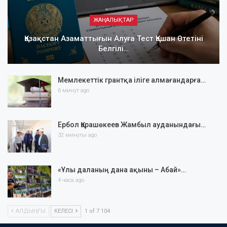
ЖАҢАЛЫҚТАР
Қазақстан Азаматтығын Алуға Тест Қашан Өтетіні
Белгілі…
Мемлекеттік грантқа іліге алмағандарға…
6 минут ago
Ербол Қарашөкеев Жамбыл ауданындағы…
32 минуты ago
«Ұлы даланың дана ақыны – Абай»…
4 часа ago
АЛДЫҢҒЫ
КЕЛЕСІ
1 of 7 104