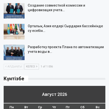
Создание совместной комиссии и
цифровизация учета…
Орталық Азия елдері Сырдария бассейнінде
су есебін…
Разработку проекта Плана по автоматизации
учета воды в…
АЛДЫҢҒЫ
КЕЛЕСІ
1 of 1 056
Күнтізбе
Август 2026
Пн
Вт
Ср
Чт
Пт
Сб
Вс