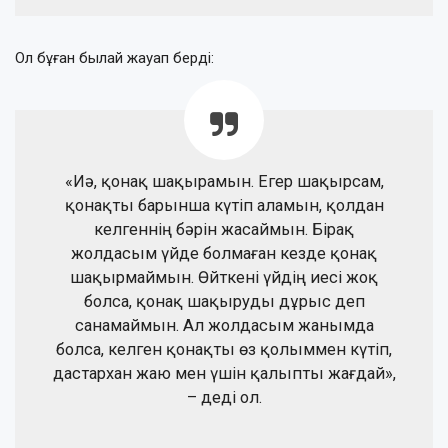
Ол бұған былай жауап берді:
«Иә, қонақ шақырамын. Егер шақырсам,
қонақты барынша күтіп аламын, қолдан
келгеннің бәрін жасаймын. Бірақ
жолдасым үйде болмаған кезде қонақ
шақырмаймын. Өйткені үйдің иесі жоқ
болса, қонақ шақыруды дұрыс деп
санамаймын. Ал жолдасым жанымда
болса, келген қонақты өз қолыммен күтіп,
дастархан жаю мен үшін қалыпты жағдай»,
– деді ол.