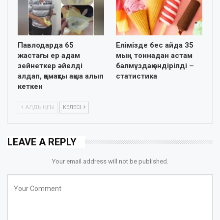
Павлодарда 65
Елімізде бес айда 35
жастағы ер адам
мың тоннадан астам
зейнеткер әйелді
балмұздақ өндірілді –
алдап, қомақты ақша алып
статистика
кеткен
АЛДЫҢҒЫ
КЕЛЕСІ
LEAVE A REPLY
Your email address will not be published.