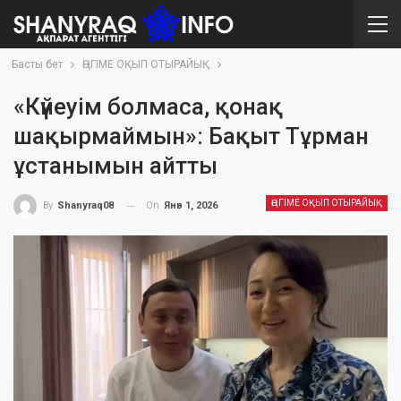
Басты бет
ӘҢГІМЕ ОҚЫП ОТЫРАЙЫҚ
«Күйеуім болмаса, қонақ
шақырмаймын»: Бақыт Тұрман
ұстанымын айтты
ӘҢГІМЕ ОҚЫП ОТЫРАЙЫҚ
On
Янв 1, 2026
By
Shanyraq08