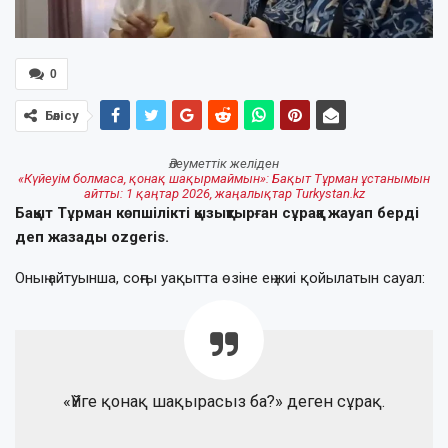
0
Бөлісу
Әлеуметтік желіден
«Күйеуім болмаса, қонақ шақырмаймын»: Бақыт Тұрман ұстанымын
айтты: 1 қаңтар 2026, жаңалықтар Turkystan.kz
Бақыт Тұрман көпшілікті қызықтырған сұраққа жауап берді
деп жазады ozgeris.
Оның айтуынша, соңғы уақытта өзіне ең жиі қойылатын сауал:
«Үйге қонақ шақырасыз ба?» деген сұрақ.