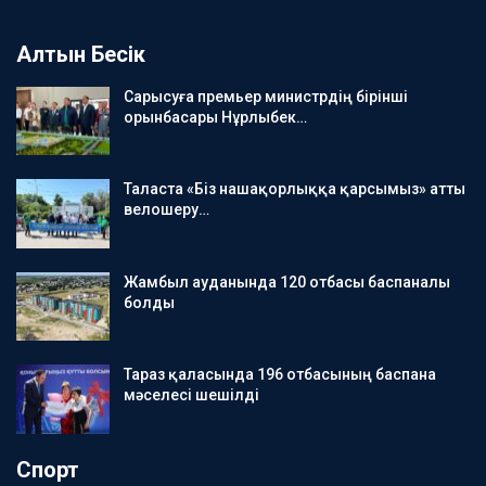
Алтын Бесік
Сарысуға премьер министрдің бірінші
орынбасары Нұрлыбек…
Таласта «Біз нашақорлыққа қарсымыз» атты
велошеру…
Жамбыл ауданында 120 отбасы баспаналы
болды
Тараз қаласында 196 отбасының баспана
мәселесі шешілді
Спорт