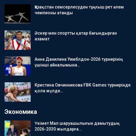
Қазақстан семсерлесуден тұңғыш рет әлем
чемпионы атанды
Әскер мен спортты қатар бағындырған
азамат
Анна Данилина Уимблдон-2026 турнирінің
үшінші айналымына…
Кристина Овчинникова FBK Games турнирінде
қола жүлде…
Экономика
Үкімет Мал шаруашылығын дамытудың
2026-2030 жылдарға…