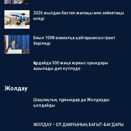
2026 жылдан бастап жалақы мен зейнетақы
өседі
Биыл 1008 азаматқа қайтарымсыз грант
беріледі
Қордайда 300 жаңа жұмыс орындары
ашылады деп күтілуде
Жолдау
Шақпақтық тұрғындар да Жолдауды
қолдайды
ЖОЛДАУ – ЕЛ ДАМУЫНЫҢ БАҒЫТ-БАҒДАРЫ