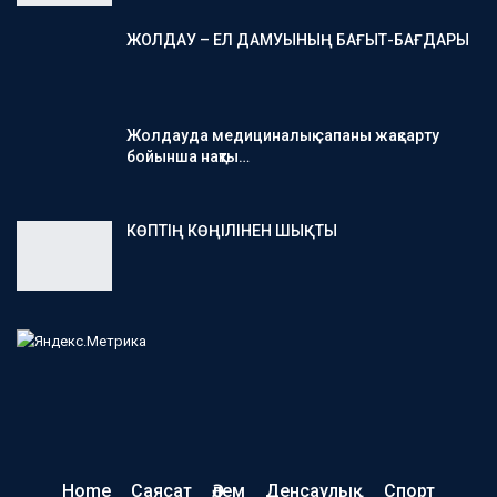
ЖОЛДАУ – ЕЛ ДАМУЫНЫҢ БАҒЫТ-БАҒДАРЫ
Жолдауда медициналық сапаны жақсарту
бойынша нақты…
КӨПТІҢ КӨҢІЛІНЕН ШЫҚТЫ
Home
Саясат
Әлем
Денсаулық
Спорт