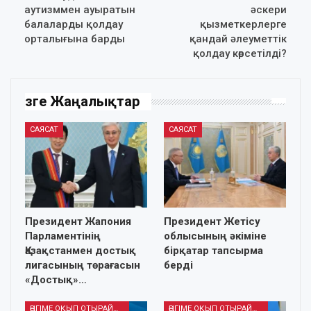
аутизммен ауыратын
әскери
балаларды қолдау
қызметкерлерге
орталығына барды
қандай әлеуметтік
қолдау көрсетілді?
Өзге Жаңалықтар
САЯСАТ
САЯСАТ
Президент Жапония
Президент Жетісу
Парламентінің
облысының әкіміне
Қазақстанмен достық
бірқатар тапсырма
лигасының төрағасын
берді
«Достық»…
ӘҢГІМЕ ОҚЫП ОТЫРАЙЫҚ
ӘҢГІМЕ ОҚЫП ОТЫРАЙЫҚ