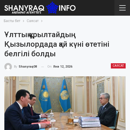
Басты бет
Саясат
Ұлттық құрылтайдың
Қызылордада қай күні өтетіні
белгілі болды
САЯСАТ
On
Янв 12, 2026
By
Shanyraq08