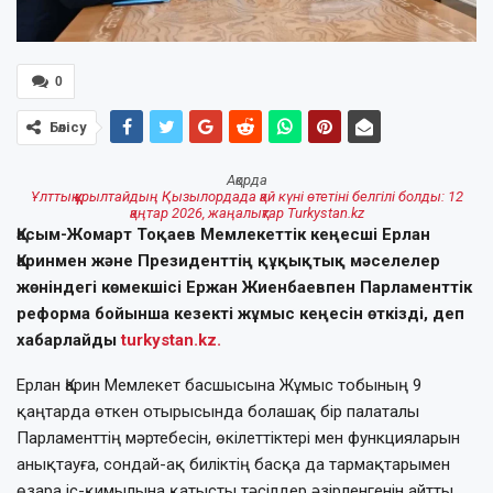
0
Бөлісу
Ақорда
Ұлттық құрылтайдың Қызылордада қай күні өтетіні белгілі болды: 12
қаңтар 2026, жаңалықтар Turkystan.kz
Қасым-Жомарт Тоқаев Мемлекеттік кеңесші Ерлан
Қаринмен және Президенттің құқықтық мәселелер
жөніндегі көмекшісі Ержан Жиенбаевпен Парламенттік
реформа бойынша кезекті жұмыс кеңесін өткізді, деп
хабарлайды
turkystan.kz.
Ерлан Қарин Мемлекет басшысына Жұмыс тобының 9
қаңтарда өткен отырысында болашақ бір палаталы
Парламенттің мәртебесін, өкілеттіктері мен функцияларын
анықтауға, сондай-ақ биліктің басқа да тармақтарымен
өзара іс-қимылына қатысты тәсілдер әзірленгенін айтты.