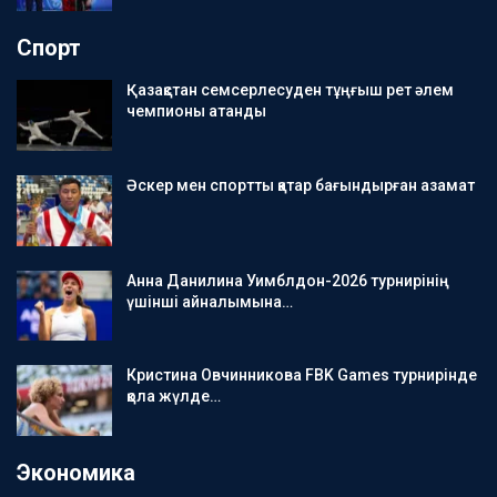
Спорт
Қазақстан семсерлесуден тұңғыш рет әлем
чемпионы атанды
Әскер мен спортты қатар бағындырған азамат
Анна Данилина Уимблдон-2026 турнирінің
үшінші айналымына…
Кристина Овчинникова FBK Games турнирінде
қола жүлде…
Экономика