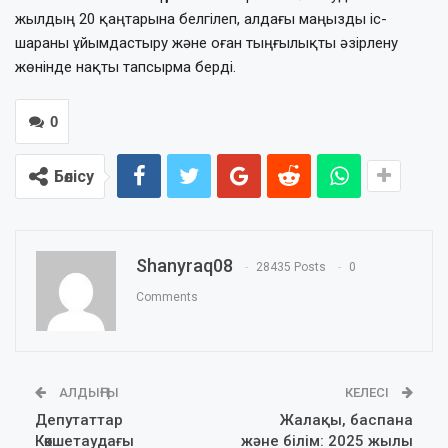
жылдың 20 қаңтарына белгілеп, алдағы маңызды іс-
шараны ұйымдастыру және оған тыңғылықты әзірлену
жөнінде нақты тапсырма берді.
0
Бөлісу
Shanyraq08
28435 Posts
0
Comments
АЛДЫҢҒЫ
КЕЛЕСІ
Депутаттар
Жалақы, баспана
Көкшетаудағы
және білім: 2025 жылы