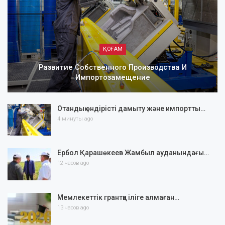
ҚОҒАМ
Развитие Собственного Производства И
Импортозамещение
Отандық өндірісті дамыту және импортты…
4 минуты ago
Ербол Қарашөкеев Жамбыл ауданындағы…
12 часов ago
Мемлекеттік грантқа іліге алмаған…
13 часов ago