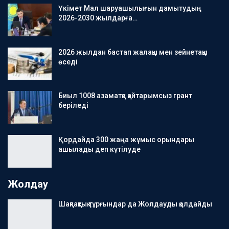
Үкімет Мал шаруашылығын дамытудың
2026-2030 жылдарға…
2026 жылдан бастап жалақы мен зейнетақы
өседі
Биыл 1008 азаматқа қайтарымсыз грант
беріледі
Қордайда 300 жаңа жұмыс орындары
ашылады деп күтілуде
Жолдау
Шақпақтық тұрғындар да Жолдауды қолдайды