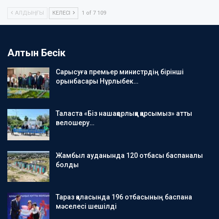
АЛДЫҢҒЫ
КЕЛЕСІ
1 of 7 109
Алтын Бесік
Сарысуға премьер министрдің бірінші
орынбасары Нұрлыбек…
Таласта «Біз нашақорлыққа қарсымыз» атты
велошеру…
Жамбыл ауданында 120 отбасы баспаналы
болды
Тараз қаласында 196 отбасының баспана
мәселесі шешілді