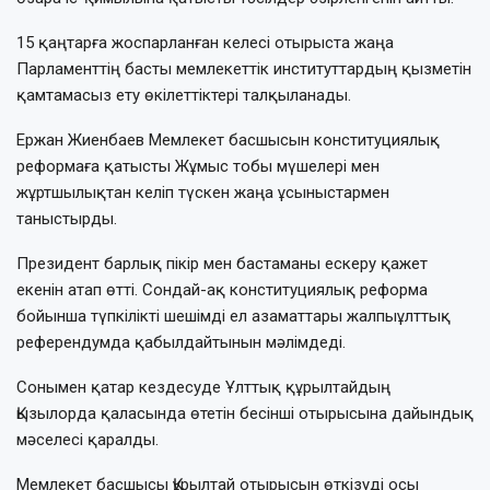
15 қаңтарға жоспарланған келесі отырыста жаңа
Парламенттің басты мемлекеттік институттардың қызметін
қамтамасыз ету өкілеттіктері талқыланады.
Ержан Жиенбаев Мемлекет басшысын конституциялық
реформаға қатысты Жұмыс тобы мүшелері мен
жұртшылықтан келіп түскен жаңа ұсыныстармен
таныстырды.
Президент барлық пікір мен бастаманы ескеру қажет
екенін атап өтті. Сондай-ақ конституциялық реформа
бойынша түпкілікті шешімді ел азаматтары жалпыұлттық
референдумда қабылдайтынын мәлімдеді.
Сонымен қатар кездесуде Ұлттық құрылтайдың
Қызылорда қаласында өтетін бесінші отырысына дайындық
мәселесі қаралды.
Мемлекет басшысы Құрылтай отырысын өткізуді осы