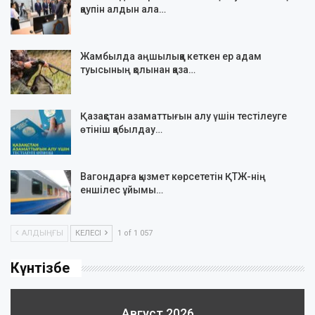
қаупін алдын ала…
Жамбылда аңшылыққа кеткен ер адам
туысының қолынан қаза…
Қазақстан азаматтығын алу үшін тестілеуге
өтініш қабылдау…
Вагондарға қызмет көрсететін ҚТЖ-нің
еншілес ұйымы…
АЛДЫҢҒЫ
КЕЛЕСІ
1 of 1 057
Күнтізбе
Август 2026