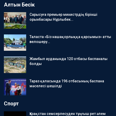
Алтын Бесік
Сарысуға премьер министрдің бірінші
орынбасары Нұрлыбек…
Таласта «Біз нашақорлыққа қарсымыз» атты
велошеру…
Жамбыл ауданында 120 отбасы баспаналы
болды
Тараз қаласында 196 отбасының баспана
мәселесі шешілді
Спорт
Қазақстан семсерлесуден тұңғыш рет әлем