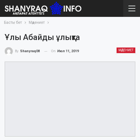
Басты бет
Мәдениет
Ұлы Абайды ұлықта
МӘДЕНИЕТ
On
Июл 11, 2019
By
Shanyraq08