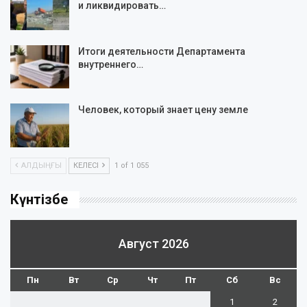
и ликвидировать…
Итоги деятельности Департамента
внутреннего…
Человек, который знает цену земле
АЛДЫҢҒЫ
КЕЛЕСІ
1 of 1 055
Күнтізбе
Август 2026
Пн
Вт
Ср
Чт
Пт
Сб
Вс
1
2