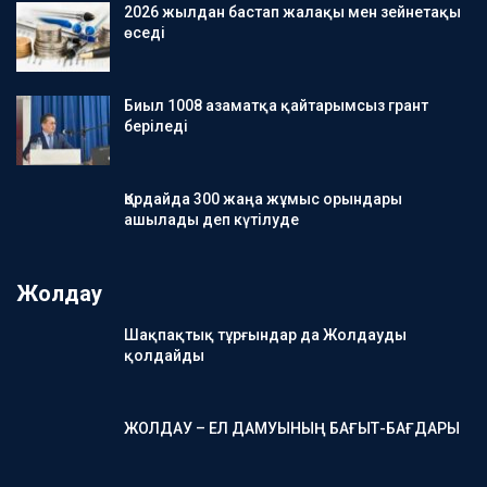
2026 жылдан бастап жалақы мен зейнетақы
өседі
Биыл 1008 азаматқа қайтарымсыз грант
беріледі
Қордайда 300 жаңа жұмыс орындары
ашылады деп күтілуде
Жолдау
Шақпақтық тұрғындар да Жолдауды
қолдайды
ЖОЛДАУ – ЕЛ ДАМУЫНЫҢ БАҒЫТ-БАҒДАРЫ