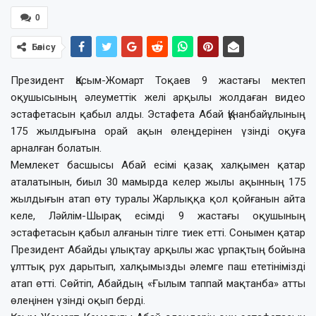
0
Бөлісу
Президент Қасым-Жомарт Тоқаев 9 жастағы мектеп
оқушысының әлеуметтік желі арқылы жолдаған видео
эстафетасын қабыл алды. Эстафета Абай Құнанбайұлының
175 жылдығына орай ақын өлеңдерінен үзінді оқуға
арналған болатын.
Мемлекет басшысы Абай есімі қазақ халқымен қатар
аталатынын, биыл 30 мамырда келер жылы ақынның 175
жылдығын атап өту туралы Жарлыққа қол қойғанын айта
келе, Ләйлім-Шырақ есімді 9 жастағы оқушының
эстафетасын қабыл алғанын тілге тиек етті. Сонымен қатар
Президент Абайды ұлықтау арқылы жас ұрпақтың бойына
ұлттық рух дарытып, халқымызды әлемге паш ететінімізді
атап өтті. Сөйтіп, Абайдың «Ғылым таппай мақтанба» атты
өлеңінен үзінді оқып берді.