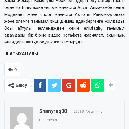
Қасым-Жомарт Кемелұлы Абай өлеңдерін оқу эстафетасын
одан әрі Білім және ғылым министрі Асхат Аймағамбетовке,
Мәдениет және спорт министрі Ақтоты Райымқұловаға
және әлемге танымал әнші Димаш Құдайбергенге жолдады.
Осы айтулы челленджден кейін еліміздің танымыл
адамдары бір-біріне видео эстафета жариялап, ақынның
өлеңдерін жатқа оқуды жалғастыруда.
Ш.АТЫХАНҰЛЫ
0
Бөлісу
Shanyraq08
28398 Posts
0
Comments