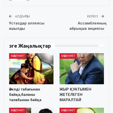
АЛДЫҢҒЫ
КЕЛЕСІ
Ұстаздар аллеясы
Ассамблеяның
ашылды
айрықша акциясы
Өзге Жаңалықтар
МӘДЕНИЕТ
МӘДЕНИЕТ
Әйелді табағынан
ЖЫР ҚУАТЫМЕН
байқа,баланы
ЖЕТЕЛЕГЕН
талабынан байқа
МАРАЛТАЙ
МӘДЕНИЕТ
МӘДЕНИЕТ