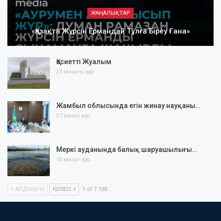
ЖАҢАЛЫҚТАР
«Қазақта Жүрсін Ермандай Тұлға Біреу Ғана»
Қасиетті Жуалым
23 минуты ago
Жамбыл облысында егін жинау науқаны…
27 минут ago
Меркі ауданында балық шаруашылығы…
30 минут ago
АЛДЫҢҒЫ
КЕЛЕСІ
1 of 7 100