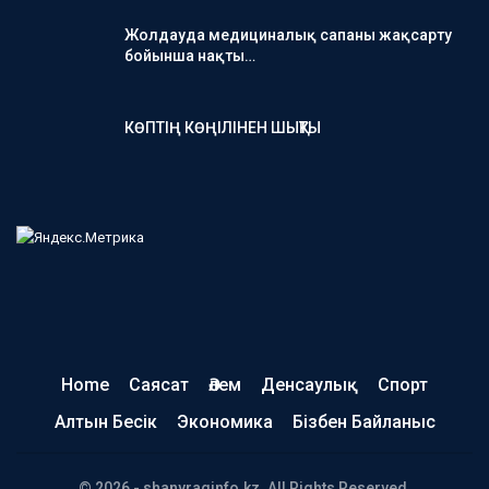
Жолдауда медициналық сапаны жақсарту
бойынша нақты…
КӨПТІҢ КӨҢІЛІНЕН ШЫҚТЫ
Home
Саясат
Әлем
Денсаулық
Спорт
Алтын Бесік
Экономика
Бізбен Байланыс
© 2026 - shanyraqinfo.kz. All Rights Reserved.