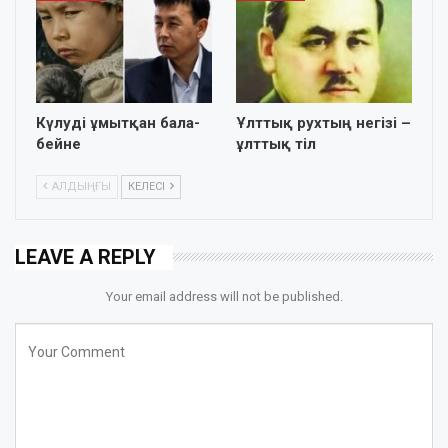
Күлуді ұмытқан бала-
Ұлттық рухтың негiзi –
бейне
ұлттық тiл
АЛДЫҢҒЫ
КЕЛЕСІ
LEAVE A REPLY
Your email address will not be published.