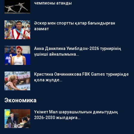
чемпионы атанды
Әскер мен спортты қатар бағындырған
азамат
Анна Данилина Уимблдон-2026 турнирінің
үшінші айналымына…
Кристина Овчинникова FBK Games турнирінде
қола жүлде…
Экономика
Үкімет Мал шаруашылығын дамытудың
2026-2030 жылдарға…