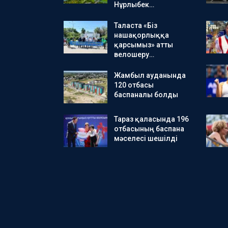
Нұрлыбек…
Таласта «Біз
нашақорлыққа
қарсымыз» атты
велошеру…
Жамбыл ауданында
120 отбасы
баспаналы болды
Тараз қаласында 196
отбасының баспана
мәселесі шешілді