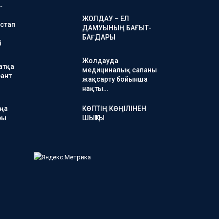
…
ЖОЛДАУ – ЕЛ
стап
ДАМУЫНЫҢ БАҒЫТ-
БАҒДАРЫ
і
Жолдауда
атқа
медициналық сапаны
ант
жақсарту бойынша
нақты…
аңа
КӨПТІҢ КӨҢІЛІНЕН
ры
ШЫҚТЫ