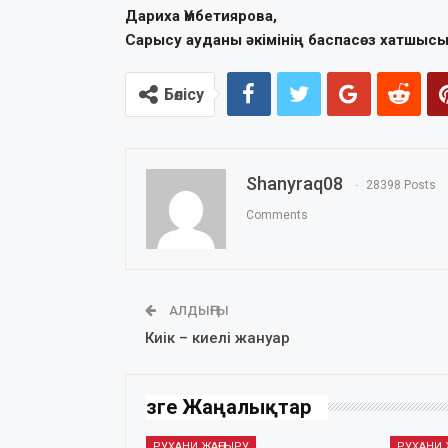
Дариха Үмбетиярова,
Сарысу ауданы әкімінің баспасөз хатшыс
Бөлісу
Shanyraq08
28398 Posts
Comments
АЛДЫҢҒЫ
Киік – киелі жануар
Өзге Жаңалықтар
РУХАНИ ЖАҢҒЫРУ
РУХАНИ 