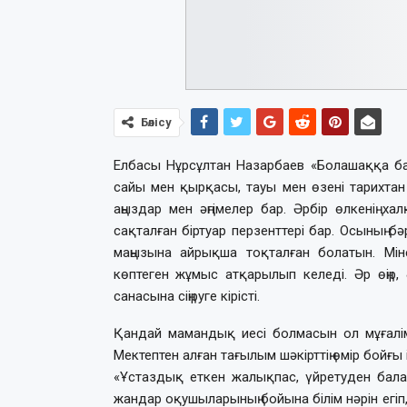
Бөлісу
Елбасы Нұрсұлтан Назарбаев «Болашаққа бағ
сайы мен қырқасы, тауы мен өзені тарихтан 
аңыздар мен әңгімелер бар. Әрбір өлкенің х
сақталған біртуар перзенттері бар. Осының бәр
маңызына айрықша тоқталған болатын. Мін
көптеген жұмыс атқарылып келеді. Әр өңір, ә
санасына сіңіруге кірісті.
Қандай мамандық иесі болмасын ол мұғалі
Мектептен алған тағылым шәкірттің өмір бойғы 
«Ұстаздық еткен жалықпас, үйретуден балағ
жандар оқушыларының бойына білім нәрін егіп,