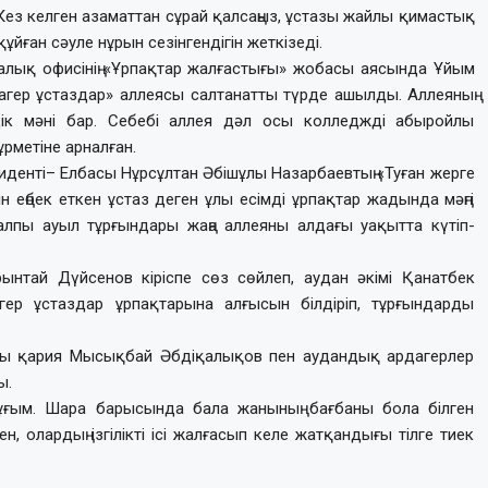
 Кез келген азаматтан сұрай қалсаңыз, ұстазы жайлы қимастық
құйған сәуле нұрын сезінгендігін жеткізеді.
алық офисінің «Ұрпақтар жалғастығы» жобасы аясында Ұйым
ер ұстаздар» аллеясы салтанатты түрде ашылды. Аллеяның
ік мәні бар. Себебі аллея дәл осы колледжді абыройлы
ұрметіне арналған.
зиденті– Елбасы Нұрсұлтан Әбішұлы Назарбаевтың «Туған жерге
ін еңбек еткен ұстаз деген ұлы есімді ұрпақтар жадында мәңгі
лпы ауыл тұрғындары жаңа аллеяны алдағы уақытта күтіп-
нтай Дүйсенов кіріспе сөз сөйлеп, аудан әкімі Қанатбек
гер ұстаздар ұрпақтарына алғысын білдіріп, тұрғындарды
йлы қария Мысықбай Әбдіқалықов пен аудандық ардагерлер
ы.
 ұғым. Шара барысында бала жанының бағбаны бола білген
 олардың ізгілікті ісі жалғасып келе жатқандығы тілге тиек