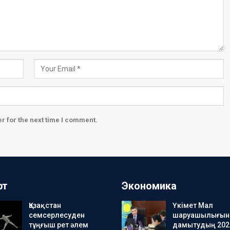
r for the next time I comment.
рт
Экономика
Қазақстан
Үкімет Мал
семсерлесуден
шаруашылығын
тұңғыш рет әлем
дамытудың 202