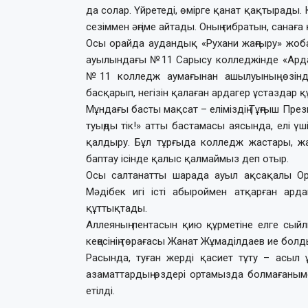
да солар. Үйретеді, өмірге қанат қақтырады.
сезіммен әңгіме айтады. Оның ғибратын, санаға 
Осы орайда аудандық «Рухани жаңғыру» жоб
ауылындағы №11 Сарысу колледжінде «Ардаг
№11 колледж аумағынан ашылуының өзінд
басқарып, негізін қалаған ардагер ұстаздар қ
Мұндағы басты мақсат – еліміздің Тұңғыш Пре
туыңды тік!» атты бастамасы аясында, елі үш
қалдыру. Бұл тұрғыда колледж жастары, жа
баптау ісінде қалыс қалмаймыз деп отыр.
Осы салтанатты шарада ауыл ақсақалы Оры
Мәдібек игі істі абыроймен атқарған арда
құттықтады.
Аллеяның лентасын қию құрметіне елге сы
кеңесінің төрағасы Жанат Жұмаділдаев ие болд
Расында, туған жерді қасиет тұту – асыл
азаматтардың өздері ортамызда болмағанымен,
етілді.