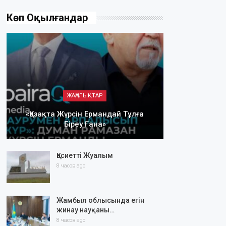
Көп Оқылғандар
ЖАҢАЛЫҚТАР
«Қазақта Жүрсін Ермандай Тұлға
Біреу Ғана»
Қасиетті Жуалым
8 часов ago
Жамбыл облысында егін
жинау науқаны…
8 часов ago