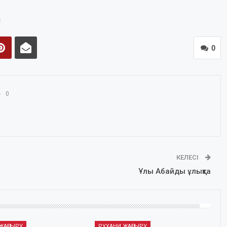
ы
0
0
КЕЛЕСІ
Ұлы Абайды ұлықта
ЖАҢҒЫРУ
РУХАНИ ЖАҢҒЫРУ