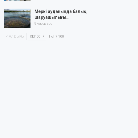
Меркі ауданында балық
шаруашылығы…
8 часов ago
АЛДЫҢҒЫ
КЕЛЕСІ
1 of 7 100