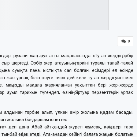
0
дар: рухани жаңғыру» атты мақаласында «Туған жердің әрбір
сыр шертеді. Әрбір жер атауының төркіні туралы талай-талай
алқына суықта пана, ыстықта сая болған, есімдері ел есінде
ін жас ұрпақ біліп өсуге тиіс» дей келе туған жердің мәні мен
е, маңызды мақала жарияланған уақыттан бері жер-жерде
р ауыл тарихын түгендеп, өзінің біртуар перзенттерін ұрпақ
м алдынан тәрбие алып, үлкен өмір жолына қадам басады.
ізгі жолына бағдаршам іспеттес.
а» деп дана Абай айтқандай жүрегі жұмсақ, көңілдері таза
 тынбай еңбек етеді. Ата-анадан кейінгі балаға жақын болатын