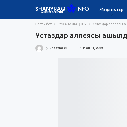
Жаңалықтар
Басты бет
РУХАНИ ЖАҢҒЫРУ
Ұстаздар аллеясы 
Ұстаздар аллеясы ашыл
On
Июл 11, 2019
By
Shanyraq08