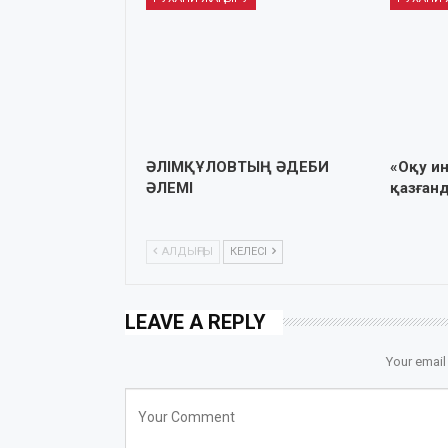
ӘЛІМҚҰЛОВТЫҢ ӘДЕБИ
«Оқу и
ӘЛЕМІ
қазған
АЛДЫҢҒЫ
КЕЛЕСІ
LEAVE A REPLY
Your email