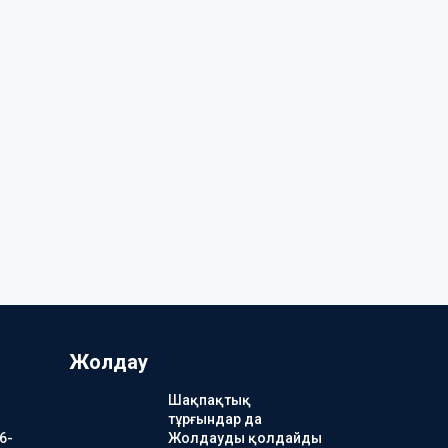
Жолдау
Шақпақтық
тұрғындар да
6-
Жолдауды қолдайды