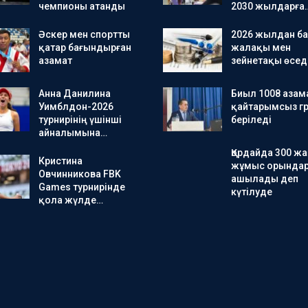
чемпионы атанды
2030 жылдарға
Әскер мен спортты
2026 жылдан ба
қатар бағындырған
жалақы мен
азамат
зейнетақы өсед
Анна Данилина
Биыл 1008 азам
Уимблдон-2026
қайтарымсыз гр
турнирінің үшінші
беріледі
айналымына…
Қордайда 300 ж
Кристина
жұмыс орында
Овчинникова FBK
ашылады деп
Games турнирінде
күтілуде
қола жүлде…