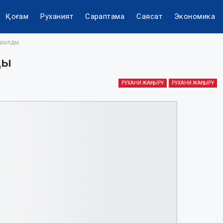
Қоғам
Руханият
Сараптама
Саясат
Экономика
ашылды
ды
РУХАНИ ЖАҢҒЫРУ
РУХАНИ ЖАҢҒЫРУ