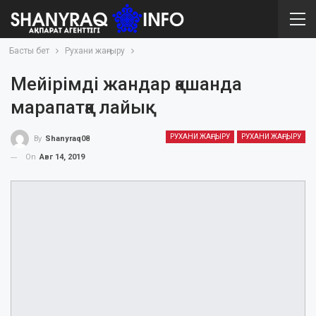
Басты бет
Рухани жаңғыру
Мейірімді жандар қашанда
марапатқа лайық
РУХАНИ ЖАҢҒЫРУ
РУХАНИ ЖАҢҒЫРУ
By
Shanyraq08
On
Авг 14, 2019