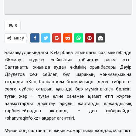
0
Бөлісу
Байзақ ауданындағы К.Әзірбаев атындағы саз мектебінде
«Жомарт жүрек» сыйлығын табыстау рәсімі өтті.
Салтанатты жиында аудан әкімінің орынбасары Дәуір
Дәулетов сөз сөйлеп, бұл шараның мән-маңызына
тоқталды. «Кең болсаң-кем болмайсың» деген ғибратты
сөзге сүйене отырып, қолында бар мүмкіндікпен бөлісіп,
туған жер — туған еліне санамен қызмет етіп жүрген
азаматтарды дәріптеу арқылы жастарды елжандылыққа
тәрбиелейтіндігін жеткізді, – деп хабарлайды
«shanyraqinfo.kz» ақпарат агенттігі.
Мұнан соң салтанатты жиын жомарттықты жолдас, мәрттікті