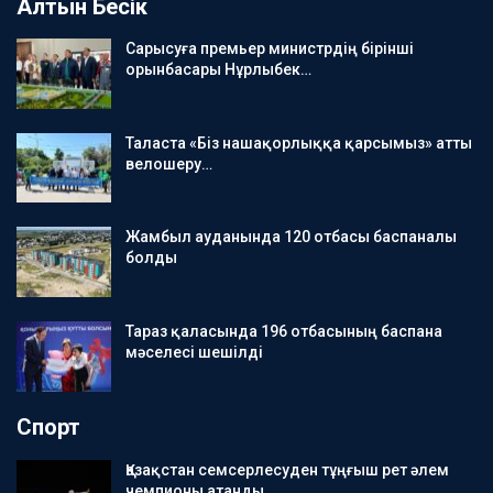
Алтын Бесік
Сарысуға премьер министрдің бірінші
орынбасары Нұрлыбек…
Таласта «Біз нашақорлыққа қарсымыз» атты
велошеру…
Жамбыл ауданында 120 отбасы баспаналы
болды
Тараз қаласында 196 отбасының баспана
мәселесі шешілді
Спорт
Қазақстан семсерлесуден тұңғыш рет әлем
чемпионы атанды