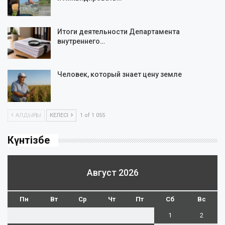
Итоги деятельности Департамента
внутреннего…
Человек, который знает цену земле
АЛДЫҢҒЫ
КЕЛЕСІ
1 of 1 055
Күнтізбе
Август 2026
Пн
Вт
Ср
Чт
Пт
Сб
Вс
1
2