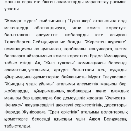
жанына серік ете білген азаматтарды марапаттау рәсіміне
ұласты.
“Жомарт жүрек” сыйлығының “Туған жер” аталымына елді
мекендерді абаттандыруға, яғни көмек көрсетуге
бағытталған әлеуметтік жобаларды іске асырған
Төлепберген Сейтқадыров ие болды. “Жүректен жүрекке”
номинациясы аз қамтылған, көпбалалы жанұяларға, жетім
балаларға қайтарымсыз көмек көрсеткен Ердос Иманқұловқа
табыс етілді. Ал, “Жыл тұлғасы” номинациясы белсенді
азаматтық ұстанымы, әртүрлі бағыттағы кең ауқымды
қайырымдылық қызметтеріне байланысты Мұрат Тлеулиевке,
“Жылдың үздік ұйымы” аталымы әлеуметтік маңызы бар
жобаларды, қайырымдылық жобаларды және қоғамдық
маңызы бар шараларға бас демеушілік жасаған “Әулиеата-
Феникс»” жауапкершілігі шектеулі серіктестігінің директоры
Фарида Жүнісоваға, “Ерен еріктілік” аталымы волонтерлық
қызметтерге белсенді қатысқаны үшін Ақжол Белқожаевқа
табысталды.