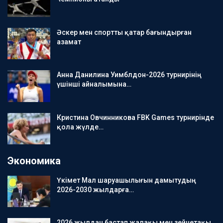
Әскер мен спортты қатар бағындырған
азамат
Анна Данилина Уимблдон-2026 турнирінің
үшінші айналымына…
Кристина Овчинникова FBK Games турнирінде
қола жүлде…
Экономика
Үкімет Мал шаруашылығын дамытудың
2026-2030 жылдарға…
2026 жылдан бастап жалақы мен зейнетақы