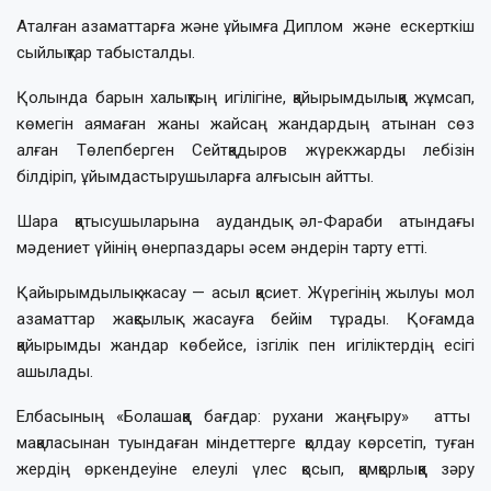
Аталған азаматтарға және ұйымға Диплом және ескерткіш
сыйлықтар табысталды.
Қолында барын халықтың игілігіне, қайырымдылыққа жұмсап,
көмегін аямаған жаны жайсаң жандардың атынан сөз
алған Төлепберген Сейтқадыров жүрекжарды лебізін
білдіріп, ұйымдастырушыларға алғысын айтты.
Шара қатысушыларына аудандық әл-Фараби атындағы
мәдениет үйінің өнерпаздары әсем әндерін тарту етті.
Қайырымдылық жасау — асыл қасиет. Жүрегінің жылуы мол
азаматтар жақсылық жасауға бейім тұрады. Қоғамда
қайырымды жандар көбейсе, ізгілік пен игіліктердің есігі
ашылады.
Елбасының «Болашаққа бағдар: рухани жаңғыру» атты
мақаласынан туындаған міндеттерге қолдау көрсетіп, туған
жердің өркендеуіне елеулі үлес қосып, қамқорлыққа зәру