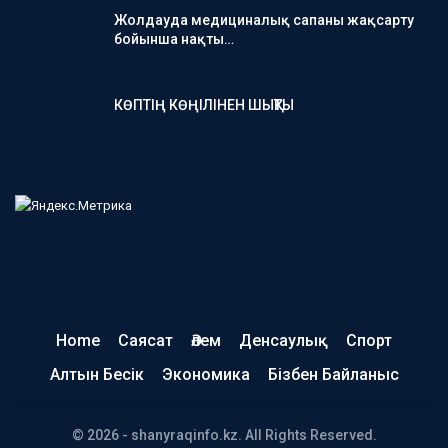
Жолдауда медициналық сапаны жақсарту
бойынша нақты…
КӨПТІҢ КӨҢІЛІНЕН ШЫҚТЫ
Home
Саясат
Әлем
Денсаулық
Спорт
Алтын Бесік
Экономика
Бізбен Байланыс
© 2026 - shanyraqinfo.kz. All Rights Reserved.