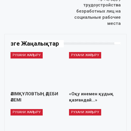
трудоустройства
безработных лиц на
социальные рабочие
места
Өзге Жаңалықтар
РУХАНИ ЖАҢҒЫРУ
РУХАНИ ЖАҢҒЫРУ
ӘЛІМҚҰЛОВТЫҢ ӘДЕБИ
«Оқу инемен құдық
ӘЛЕМІ
қазғандай…»
РУХАНИ ЖАҢҒЫРУ
РУХАНИ ЖАҢҒЫРУ