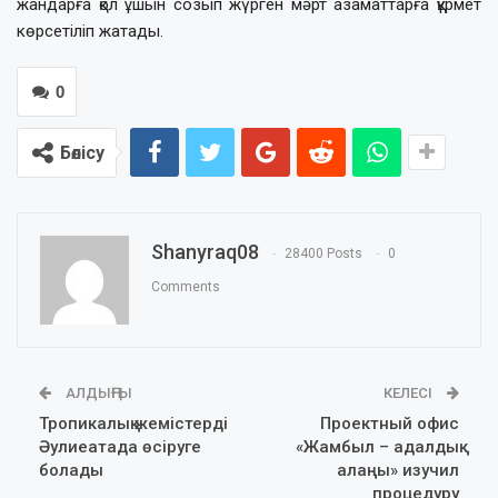
жандарға қол ұшын созып жүрген мәрт азаматтарға құрмет
көрсетіліп жатады.
0
Бөлісу
Shanyraq08
28400 Posts
0
Comments
АЛДЫҢҒЫ
КЕЛЕСІ
Тропикалық жемістерді
Проектный офис
Әулиеатада өсіруге
«Жамбыл – адалдық
болады
алаңы» изучил
процедуру