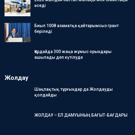
өседі
Биыл 1008 азаматқа қайтарымсыз грант
беріледі
Қордайда 300 жаңа жұмыс орындары
ашылады деп күтілуде
Жолдау
Шақпақтық тұрғындар да Жолдауды
қолдайды
ЖОЛДАУ – ЕЛ ДАМУЫНЫҢ БАҒЫТ-БАҒДАРЫ