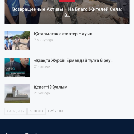
Возвращённые Активы – На Благо Жителей Села:
В…
Қайтарылған активтер – ауыл…
7 минут ago
«Қазақта Жүрсін Ермандай тұлға біреу…
21 час ago
Қасиетті Жуалым
21 час ago
АЛДЫҢҒЫ
КЕЛЕСІ
1 of 7 100