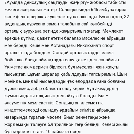
«Ауылда денсаулық сақтауды жаңғырту» жобасы табысты
жүзеге асырылып жатыр. Соның аясында 646 амбулатория
және фельдшерлік-акушерлік пункт ашылды. Бұған қоса, 32
аудандық аурухана заман талабына сай көпбейінді
орталық аурухана ретінде жаңғыртылып жатыр. Мемлекет
ерекше күтімді қажет ететін балалар мәселесіне айрықша
мән береді. Кеше мен Астанадағы Инклюзивті спорт
орталығында болдым. Сондай орталықтарды еліміз
бойынша басқа аймақтарда салу қажет деп санаймын.
Үкіметке әкімдермен бірлесіп, бұл мәселені жан-жақты
пысықтап, шұғыл шаралар қабылдауды тапсырамын. Шын
мәнінде, мұндай нысандардың тек елордада ғана болғаны
дұрыс емес, әрбір облыста салу керек. Бұл әкімдердің
жұмысындағы олқылық деп айтуға болады. Біз –
әлеуметтік мемлекетпіз. Сондықтан әлеуметтік
міндеттемелерді орындау әрдайым еліміздің айрықша
назарында тұратын мәселе. Биыл зейнетақы және
жәрдемақы төлеуге 5,9 триллион теңге бөлінді. Келесі жылы
бұл көрсеткіш тағы 10 пайызға өседі.