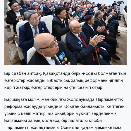
Бір сөзбен айтсақ, Қазақстанда бұрын-соңды болмаған тың
өзгерістер жасалды. Ең бастысы, халық реформаның игілігін
көріп жатыр, өзгерістің әсерін нақты сезініп отыр.
Баршаңызға мәлім, мен биылғы Жолдауымда Парламенттік
реформа жасауды ұсындым. Осыған байланысты көптеген
ұсыныс келіп жатыр. Біз оның бәрін мұқият зерделейміз.
Бастаманы халық қолдаса, бір палаталы кәсіби
Парламентті жасақтаймыз. Осындай қадам мемлекетіміз