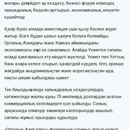
жоғары деңгейдегі әр кездесу, бизнес-форум еліміздің
халықаралық беделін арттырып, экономикалық әлеуетін
күшейтеді.
Қазір бүкіл әлемде инвестиция үшін қызу бәсеке жүріп
жатыр. Бізге бұдан қалыс қалуға болуға болмайды.
Орталық Азиядағы және Кавказ аймағындағы
экономикасы ең ірі ел саналамыз. Алайда Үкіметке сапалы
өсімді қамтамасыз ету міндеті жүктелді. Үкімет пен Ұлттық
банк өзара келісе отырып, қазіргідей күрделі, тіпті, ерекше
жағдайда академиялықтан және әсіресақтықтан ада,
нақты шешім қабылдауы қажет.
Тек биылдың өзінде халықаралық кездесулердің
нәтижесінде жалпы құны 70 миллиард доллардан асатын
коммерциялық келісімдерге қол қойылды. Соның
арқасында елімізде заманауи кәсіпорындар ашылып,
сапалы жұмыс орындары құрылуда.
«Орталық Азия плюс» форматына сұраныс артып келеді.