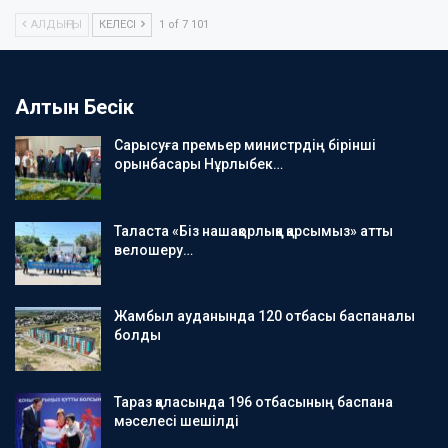
АЛДЫҢҒЫ
КЕЛЕСІ
1 of 7 101
Алтын Бесік
Сарысуға премьер министрдің бірінші
орынбасары Нұрлыбек…
Таласта «Біз нашақорлыққа қарсымыз» атты
велошеру…
Жамбыл ауданында 120 отбасы баспаналы
болды
Тараз қаласында 196 отбасының баспана
мәселесі шешілді