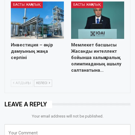
БАСТЫ ЖАҢАЛЫҚ
БАСТЫ ЖАҢАЛЫҚ
Инвестиция – өңір
Мемлекет басшысы
дамуының жаңа
Жасанды интеллект
серпіні
бойынша халықаралық
олимпиаданың ашылу
салтанатына…
АЛДЫҢҒЫ
КЕЛЕСІ
LEAVE A REPLY
Your email address will not be published.