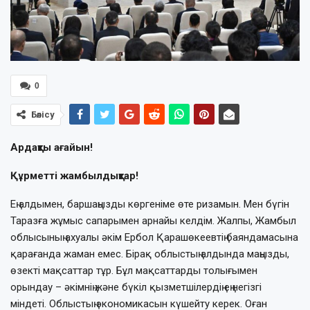
0
Бөлісу
Ардақты ағайын!
Құрметті жамбылдықтар!
Ең алдымен, баршаңызды көргеніме өте ризамын. Мен бүгін
Таразға жұмыс сапарымен арнайы келдім. Жалпы, Жамбыл
облысының ахуалы әкім Ербол Қарашөкеевтің баяндамасына
қарағанда жаман емес. Бірақ облыстың алдында маңызды,
өзекті мақсаттар тұр. Бұл мақсаттарды толығымен
орындау – әкімнің және бүкіл қызметшілердің ең негізгі
міндеті. Облыстың экономикасын күшейту керек. Оған