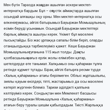
Мен бүгін Таразда жаңадан ашылған әскери мектеп-
интернатқа бардым. Бұл – оңтүстік аймақтарда ашылған
осындай алғашқы оқу орны. Мен мектеп-интернатқа осы
өлкенің тумасы, әйгілі батырымыз Бауыржан Момышұлының
есімін беруді ұсынамын. Осындай Бауыржан мектептері
барлық аймақта ашылуы керек. Үкімет бұл мәселені
пысықтайды. Біз жас ұрпаққа сапалы білім беріп, оларды
отаншылдыққа тәрбиелеуіміз қажет. Кеше Бауыржан
Момышұлының туғанына 115 жыл толды. Даңқты
қолбасшының нағыз ерлік жолы елімізбен қатар,
шетелдерде өте танымал. Халқымыз оны қаһарман тұлға
ретінде құрмет тұтады. Бірақ әйгілі батырға ресми түрде
«Халық қаһарманы» атағы берілмеген. Облыс жұртшылығы,
зиялы қауым өкілдері, тіпті, жастарымыз да осы мәселені
көтеріп жүргенін білеміз. Тарихи әділдікті қалпына
келтіруіміз керек. Сондықтан мен Мемлекет басшысы
ретінде Бауыржан Момышұлына «Халық қаһарманы»
атағын беру туралы шешім қабылдадым. Тиісті Жарлыққа