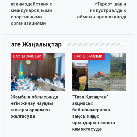
взаимодействия с
«Тараз» шағын
международными
индустриалдық
спортивными
аймағын аралап көрді
организациями
Өзге Жаңалықтар
БАСТЫ ЖАҢАЛЫҚ
БАСТЫ ЖАҢАЛЫҚ
Жамбыл облысында
“Таза Қазақстан”
егін жинау науқаны
акциясы:
жоғары қарқынмен
бейнекамералар
жалғасуда
заңсыз қоқыс
орындарын жоюға
көмектесуде