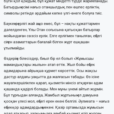
бүгін қол қойдым, бұл құжат міндетті түрде жарияланады.
Батырдың есімі нағыз отаншылдық пен өшпес ерліктің
символы ретінде әрдайым көпке үлгі-өнеге болуға тиіс.
Баукеңнің ерлігі жай аңыз емес, бұл – нақты құжаттармен
дәлелденген, Ұлы Отан соғысына қатысқан батырлар
мойындаған сөзсіз ерлік. Елге ерлігімен танылған, еңбегі
сіңген азаматтарын бағалай білген жұрт ешқашан
ұтылмайды.
Өздеріңіз білесіздер, биыл бір ел болып «Жұмысшы
мамандықтары жылын» атап өттік. Жыл бойы еңбек
адамдарына айрықша құрмет көрсеттік. Осы жақсы
дәстүр алдағы уақытта да жалғасын табады. Өз ісіне
жауапкершілікпен қарап, қызметін мінсіз атқарған адам
қашанда қадірлі болады. Мен мұны үнемі айтып жүрмін.
Бұл тұрғыдан алғанда, Жамбыл жұртының ел дамуына
қосқан үлесі мол, еңбегі ерен екені белгілі. Әулиеата – нағыз
еңбекқор адамдардың мекені. Қазір ортамызда жұмысын
адал атқарып, халқымызға аянбай қызмет етіп жүрген