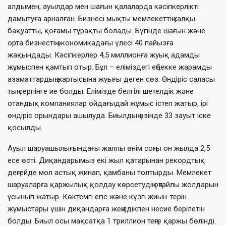
алдымен, ауылдар мен шағын қалаларда кәсіпкерлікті
дамытуға арналған. Бизнесі мықты мемлекеттің халқы
бақуатты, қоғамы тұрақты болады. Бүгінде шағын және
орта бизнестің экономикадағы үлесі 40 пайызға
жақындады. Кәсіпкерлер 4,5 миллионға жуық адамды
жұмыспен қамтып отыр. Бұл – еліміздегі еңбекке жарамды
азаматтардың жартысына жуығы деген сөз. Өндіріс саласы
тың серпінге ие болды. Елімізде белгілі шетелдік және
отандық компаниялар ойдағыдай жұмыс істеп жатыр, ірі
өндіріс орындары ашылуда. Биылдың өзінде 33 зауыт іске
қосылды.
Ауыл шаруашылығындағы жалпы өнім соңғы он жылда 2,5
есе өсті. Диқандарымыз екі жыл қатарынан рекордтық
деңгейде мол астық жинап, қамбаны толтырды. Мемлекет
шаруаларға қаржылық қолдау көрсетудің оңтайлы жолдарын
ұсынып жатыр. Көктемгі егіс және күзгі жиын-терін
жұмыстары үшін диқандарға жеңілдікпен несие берілетін
болды. Биыл осы мақсатқа 1 триллион теңге қаржы бөлінді.