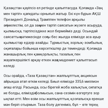
Қазақстан қауіпсіз ел ретінде қалыптасуда. Қоғамда «Заң
мен тәртіп» қағидаты орнығып жатыр. Екі күн бұрын АҚШ
Президенті Дональд Трамппен телефон арқылы
әңгімелестім, ол да заң мен тәртіп саясатын жүзеге асыруда,
қылмысқа, тәртіпсіздікке жол бермейміз деді. Осындай
саясаттың нәтижесінде соңғы бес жылда елімізде аса ауыр
қылмыстар едәуір азайды. Тұрмыстық зорлық-зомбылық
оқиғалары бойынша көрсеткіштер де төмендеді. Қоғамда
жанашырлық пен қамқорлықты, тазалық пен
жауапкершілікті арқау еткен жаңа мәдениет қалыптасып
келеді.
Осы орайда, «Таза Қазақстан» жалпыұлттық акциясын
айрықша атап өткім келеді. Биыл елімізде 335,6 миллион
ағаш егілді. Расында, осы бірегей жоба халықтық сипатқа
ие болды, еліміздің болмысын, сана-сезімін өзгертуге зор
ықпал етті. Мен өзім осы жалпыұлттық қозғалысқа ерекше
мән беріп отырмын. Таза болу дегеніміз, бұл – өте терең,