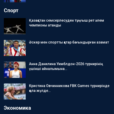
Спорт
Қазақстан семсерлесуден тұңғыш рет әлем
чемпионы атанды
Әскер мен спортты қатар бағындырған азамат
Анна Данилина Уимблдон-2026 турнирінің
үшінші айналымына…
Кристина Овчинникова FBK Games турнирінде
қола жүлде…
Экономика