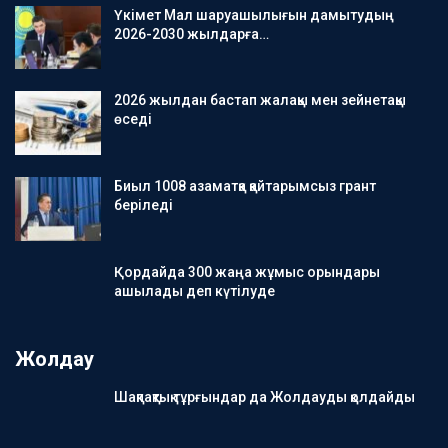
Үкімет Мал шаруашылығын дамытудың
2026-2030 жылдарға…
2026 жылдан бастап жалақы мен зейнетақы
өседі
Биыл 1008 азаматқа қайтарымсыз грант
беріледі
Қордайда 300 жаңа жұмыс орындары
ашылады деп күтілуде
Жолдау
Шақпақтық тұрғындар да Жолдауды қолдайды