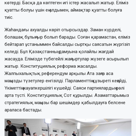
көтерді. Басқа да көптеген игі істер жасалып жатыр. Еліміз
қуатты болуы үшін ең алдымен, аймақтар қуатты болуға
тиіс.
Жаһандағы ахуалды көріп отырсыздар. Заман күрделі,
болашақ бұлыңғыр болып барады. Соған қарамастан, еліміз
бейтарап ұстаныммен байсалды сыртқы саясатын жүргізіп
келеді. Бұл Қазақстанның дамуына қолайлы жағдай
жасауда. Елімізде түбегейлі жаңғыртулар жүзеге асырылып
жатыр. Конституциялық реформа жасалды.
Жалпыхалықтық референдум арқылы Ата заңға аса
маңызды түзетулер енгізілді. Парламенттің құзыреті кеңейді,
Үкіметтің жауапкершілігі күшейді. Саяси партиялардың рөлі
арта түсті. Конституциялық Сот құрылды. Азаматтарымыз
стратегиялық маңызы бар шешімдер қабылдауға белсене
араласа бастады.