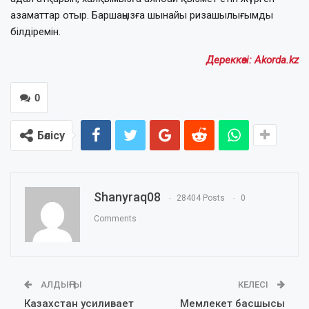
азаматтар отыр. Баршаңызға шынайы ризашылығымды
білдіремін.
Дереккөзі: Akorda.kz
0
Бөлісу
Shanyraq08
28404 Posts
0
Comments
АЛДЫҢҒЫ
КЕЛЕСІ
Казахстан усиливает
Мемлекет басшысы