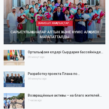
ЖАМБЫЛ ЖАҢАЛЫҚТАРЫ
САРЫСУЛЫҚ АНАЛАР АЛТЫН ЖӘНЕ КҮМІС АЛҚАМЕН
МАРАПАТТАЛДЫ
Орталық Азия елдері Сырдария бассейнінде…
26 минут ago
Разработку проекта Плана по…
34 минуты ago
Возвращённые активы – на благо жителей…
7 часов ago