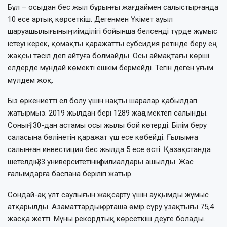
Бұл – осыдан бес жыл бұрынғы жағдаймен салыстырғанда
10 есе артық көрсеткіш. Дегенмен Үкімет ауыл
шаруашылығының тиімділігі бойынша белсенді түрде жұмыс
істеуі керек, қомақты қаражатты субсидия ретінде беру ең
жақсы тәсіл деп айтуға болмайды. Осы аймақтағы көрші
елдерде мұндай көмекті ешкім бермейді. Тегін деген ұғым
мүлдем жоқ.
Біз өркениетті ел болу үшін нақты шаралар қабылдап
жатырмыз. 2019 жылдан бері 1289 жаңа мектеп салынды.
Соның 130-дан астамы осы жылы бой көтерді. Білім беру
саласына бөлінетін қаражат үш есе көбейді. Ғылымға
салынған инвестиция бес жылда 5 есе өсті. Қазақстанда
шетелдің 33 университетінің филиалдары ашылды. Жас
ғалымдарға баспана беріліп жатыр.
Сондай-ақ ұлт саулығын жақсарту үшін ауқымды жұмыс
атқарылды. Азаматтардың орташа өмір сүру ұзақтығы 75,4
жасқа жетті. Мұны рекордтық көрсеткіш деуге болады.