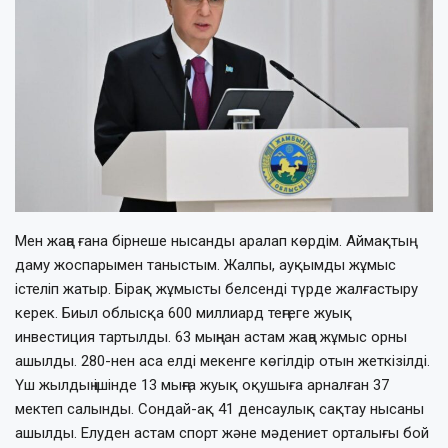
Мен жаңа ғана бірнеше нысанды аралап көрдім. Аймақтың
даму жоспарымен таныстым. Жалпы, ауқымды жұмыс
істеліп жатыр. Бірақ жұмысты белсенді түрде жалғастыру
керек. Биыл облысқа 600 миллиард теңгеге жуық
инвестиция тартылды. 63 мыңнан астам жаңа жұмыс орны
ашылды. 280-нен аса елді мекенге көгілдір отын жеткізілді.
Үш жылдың ішінде 13 мыңға жуық оқушыға арналған 37
мектеп салынды. Сондай-ақ 41 денсаулық сақтау нысаны
ашылды. Елуден астам спорт және мәдениет орталығы бой