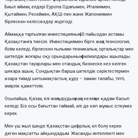
Биыл аймақ елдері Еуропа Одағымен, Италиямен,
Қытаймен, Ресеймен, АҚШ-пен және Жапониямен
бірлескен келіссөздер жүргізді.
Аймаққа тартылған инвестицияның 60 пайыздан астамы
Қазақстанға тиесілі. Инвестициямен бірге жаңа технология,
білім келеді, бірлескен ғылыми-техникалық орталықтар мен
шетелдік жоғары оқу орындарының филиалдары ашылады.
Қазақстан тауарлары мен отандық бизнеске кез келген
шекара ашық. Сондықтан барша шетелдік серіктестермен
өзара тиімді ынтымақтастық құру – заман талабы, тіпті,
өмірлік қажеттілік.
Осылайша, Қазақ елі жаңғырудың жаңа кезеңіне қадам басып
келеді. Біз осы бағыттан таймай, әлі де көп жұмыс істеуіміз
керек.
Мен үш жыл ішінде Қазақстан цифрлық ел болу керек
деген мақсатты айқындадым. Жасанды интеллекті мен