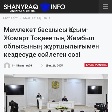
Басты бет
БАСТЫ ЖАҢАЛЫҚ
Мемлекет басшысы Қасым-
Жомарт Тоқаевтың Жамбыл
облысының жұртшылығымен
кездесуде сөйлеген сөзі
БАСТЫ ЖАҢАЛЫҚ
On
Дек 26, 2025
By
Shanyraq08