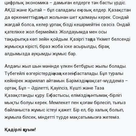
цифрлық экономика – дамыған елдерге тән басты үрдіс.
АҚШ және Қытай – бұл саладағы ең озық елдер. Қазақстан
да өркениеттің даңғыл жолынан шет қалмауы керек. Сондай
жағдай болса, келер ұрпақ бізді кешірмейтіні сөзсіз. Ондай
қателікке жол бермейміз. Жолдауымда мен осы
тақырыпқа көп зейін қойдым. Қазіргі таңда Үкімет белсенді
жұмысқа кірісті, біраз жоба іске асырылды, бірақ
алдымызда ауқымды жұмыс бар.
Алдағы жыл шын мәнінде үлкен бетбұрыс жылы болады.
Түбегейлі өзгерістердің жаңа кезеңі басталады. Бұл туралы
кейінірек жариялап айтамын. Бәріміздің мақсат-мүддеміз –
ортақ. Бұл – Әділетті, Қауіпсіз, Күшті және Таза
Қазақстанды құру. Ең бастысы, еліміздің ынтымақ-бірлігі
мықты болуы керек. Мемлекет пен қоғам бірлесіп, тығыз
байланыста жұмыс істеуі қажет. Бір ел, бір халық болып,
жұмыла білсек, міндетті түрде мақсатымызға жетеміз.
Қадірлі қауым!