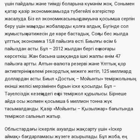
үшін пайдалы және тиімді боларына күмәнім жоқ. Сонымен
қатар қазір экономикамызда түбегейлі өзгерістер
жасалуда. Біз ел экономикасының дамуына қосымша серпін
беру үшін маңызды жобаларды қолға алдық. Бүгінде сол
жұмыстың нәтижесін де көре бастадық. Соңғы бес жылда
ұлттық экономика 15,8 пайызға өсті. Биылғы өсім 6
пайыздан асты. Бұл – 2012 жылдан бергі ең жоғары
көрсеткіш. Жан басына шаққанда ішкі жалпы өнім 47
пайызға артты. Алтын-валюта резерві және Ұлттық қор
активтерінің көлемі рекордтық межеге жетіп, 125 миллиард
доллардан асты. Биыл «Достық – Мойынты» теміржолының
екінші желісі мерзімінен бұрын іске қосылды. Бұл –
Тәуелсіздік кезеңіндегі ең ірі теміржол құрылысы. Бірнеше
айда осы жолмен қосымша 6 миллион тонна жүк
тасымалданды. Қазір «Мойынты – Қызылжар» бағытында
теміржол салынып жатыр.
Облыстардағы іскерлік ахуалды жақсарту үшін «Іскер
аймақ» бағдарламасы жүзеге асырылады. Бұл жоба, ең