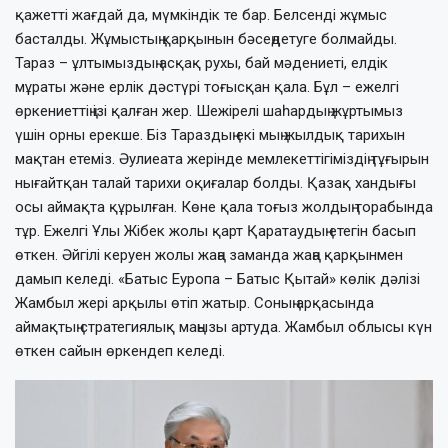
қажетті жағдай да, мүмкіндік те бар. Белсенді жұмыс
басталды. Жұмыстың қарқынын бәсеңдетуге болмайды.
Тараз – ұлтымыздың асқақ рухы, бай мәдениеті, елдік
мұраты және ерлік дәстүрі тоғысқан қала. Бұл – ежелгі
өркениеттің ізі қалған жер. Шежірелі шаһардың жұртымыз
үшін орны ерекше. Біз Тараздың екі мың жылдық тарихын
мақтан етеміз. Әулиеата жерінде мемлекеттігіміздің тұғырын
нығайтқан талай тарихи оқиғалар болды. Қазақ хандығы
осы аймақта құрылған. Көне қала тоғыз жолдың торабында
тұр. Ежелгі Ұлы Жібек жолы қарт Қаратаудың етегін басып
өткен. Әйгілі керуен жолы жаңа заманда жаңа қарқынмен
дамып келеді. «Батыс Еуропа – Батыс Қытай» көлік дәлізі
Жамбыл жері арқылы өтіп жатыр. Соның арқасында
аймақтың стратегиялық маңызы артуда. Жамбыл облысы күн
өткен сайын өркендеп келеді.