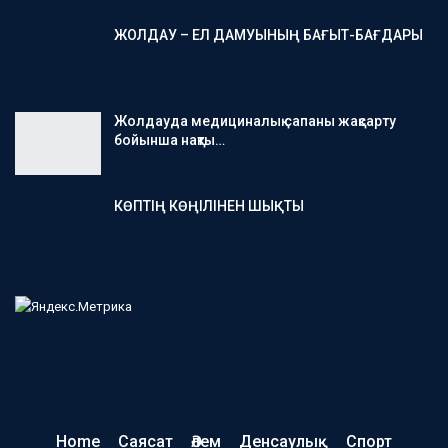
ЖОЛДАУ – ЕЛ ДАМУЫНЫҢ БАҒЫТ-БАҒДАРЫ
Жолдауда медициналық сапаны жақсарту
бойынша нақты…
КӨПТІҢ КӨҢІЛІНЕН ШЫҚТЫ
Home
Саясат
Әлем
Денсаулық
Спорт