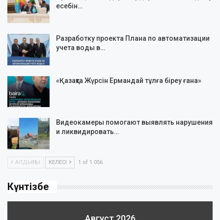
есебін…
Разработку проекта Плана по автоматизации
учета воды в…
«Қазақта Жүрсін Ермандай тұлға біреу ғана»
Видеокамеры помогают выявлять нарушения
и ликвидировать…
АЛДЫҢҒЫ
КЕЛЕСІ
1 of 1 056
Күнтізбе
Август 2026