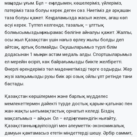
маңызды ұғым. Бұл – ең алдымен, көшелеріміз, үйлеріміз,
пәтеріміз таза болуы керек деген сөз. Ниетіміз де әрқашан
таза болуы қажет. Кең даламызда жасыл желек, ағаш көп
өсуі керек. Түптеп келгенде, тазалық – ұлттық
болмысымыздың ажырамас бөлігіне айналуы қажет. Жалпы,
осы жыл Қазақстан үшін нағыз өрлеу жылы болды деп
айтсақ, артық болмайды. Оқушыларымыз түрлі білім
додасынан 1 мыңнан астам медаль алды. Спортшыларымыз
ел мерейін өсіріп, көк байрағымызды биікте желбіретті.
Өнерлі өрендеріміз төл мәдениетімізді төрге оздырды. Жер
жүзі халқымызды рухы биік әрі озық ойлы ұлт ретінде тани
бастады.
Қазақстан көршілермен және барлық мүдделес
мемлекеттермен дәйекті түрде достық қарым-қатынас пен
жан-жақты ынтымақтастық орнатып келеді. Біздің
мақсатымыз – айқын. Ол – елдің егемендігін нығайту,
Қазақстанның қауіпсіздігі мен әлеуметтік-экономикалық
дамуын қамтамасыз ететін міндеттерді шешу. Әрбір саммит,