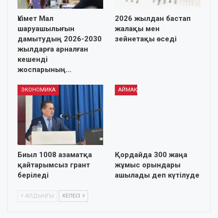
Үкімет Мал
2026 жылдан бастап
шаруашылығын
жалақы мен
дамытудың 2026-2030
зейнетақы өседі
жылдарға арналған
кешенді
жоспарының…
ЭКОНОМИКА
АЙМАҚ
Биыл 1008 азаматқа
Қордайда 300 жаңа
қайтарымсыз грант
жұмыс орындары
беріледі
ашылады деп күтілуде
АЛДЫҢҒЫ
КЕЛЕСІ