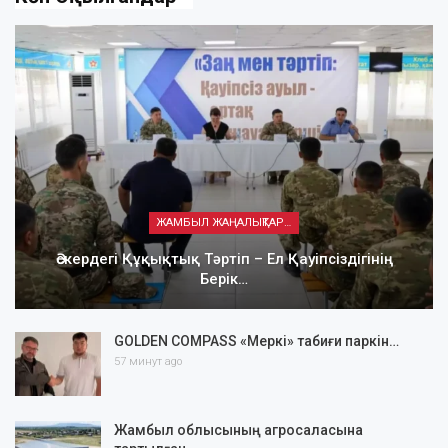
ЖАМБЫЛ ЖАҢАЛЫҚТАРЫ
Әскердегі Құқықтық Тәртіп – Ел Қауіпсіздігінің
Берік…
GOLDEN COMPASS «Меркі» табиғи паркін…
57 минут ago
Жамбыл облысының агросаласына