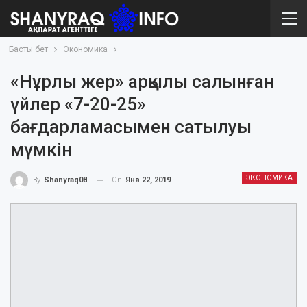
Басты бет
Экономика
«Нұрлы жер» арқылы салынған
үйлер «7-20-25»
бағдарламасымен сатылуы
мүмкін
ЭКОНОМИКА
On
Янв 22, 2019
By
Shanyraq08