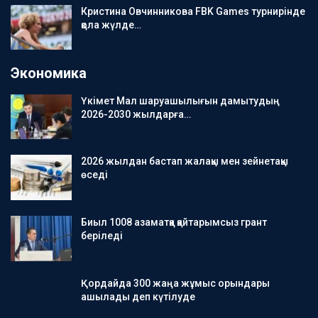
Кристина Овчинникова FBK Games турнирінде
қола жүлде…
Экономика
Үкімет Мал шаруашылығын дамытудың
2026-2030 жылдарға…
2026 жылдан бастап жалақы мен зейнетақы
өседі
Биыл 1008 азаматқа қайтарымсыз грант
беріледі
Қордайда 300 жаңа жұмыс орындары
ашылады деп күтілуде