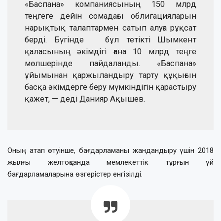
«Баспана» компаниясының 150 млрд
теңгеге дейін сомадағы облигацияларын
нарықтық талаптармен сатып алуға рұқсат
берді. Бүгінде бұл тетікті Шымкент
қаласының әкімдігі ғана 10 млрд теңге
мөлшерінде пайдаланды. «Баспана»
ұйымынан қаржыландыру тарту құқығын
басқа әкімдерге беру мүмкіндігін қарастыру
қажет, — деді Данияр Ақышев.
Оның атап өтуінше, бағдарламаны жандандыру үшін 2018
жылғы желтоқсанда мемлекеттік тұрғын үй
бағдарламаларына өзгерістер енгізілді.