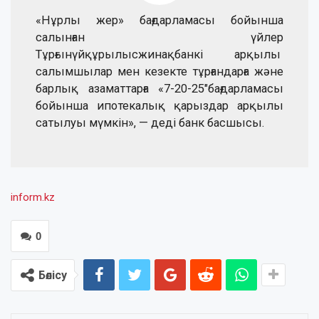
«Нұрлы жер» бағдарламасы бойынша
салынған үйлер
Тұрғынүйқұрылысжинақбанкі арқылы
салымшылар мен кезекте тұрғандарға және
барлық азаматтарға «7-20-25″бағдарламасы
бойынша ипотекалық қарыздар арқылы
сатылуы мүмкін», — деді банк басшысы.
inform.kz
0
Бөлісу