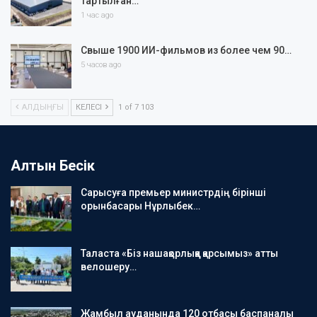
тартылған…
1 час ago
Свыше 1900 ИИ-фильмов из более чем 90…
5 часов ago
АЛДЫҢҒЫ
КЕЛЕСІ
1 of 7 103
Алтын Бесік
Сарысуға премьер министрдің бірінші
орынбасары Нұрлыбек…
Таласта «Біз нашақорлыққа қарсымыз» атты
велошеру…
Жамбыл ауданында 120 отбасы баспаналы