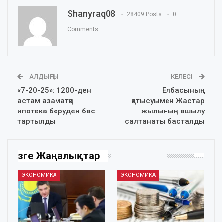
Shanyraq08
28409 Posts
0
Comments
АЛДЫҢҒЫ
КЕЛЕСІ
«7-20-25»: 1200-ден
Елбасының
астам азаматқа
қатысуымен Жастар
ипотека беруден бас
жылының ашылу
тартылды
салтанаты басталды
Өзге Жаңалықтар
ЭКОНОМИКА
ЭКОНОМИКА