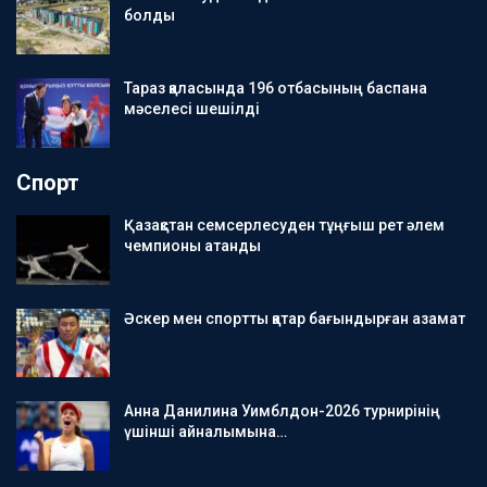
болды
Тараз қаласында 196 отбасының баспана
мәселесі шешілді
Спорт
Қазақстан семсерлесуден тұңғыш рет әлем
чемпионы атанды
Әскер мен спортты қатар бағындырған азамат
Анна Данилина Уимблдон-2026 турнирінің
үшінші айналымына…