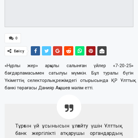
0
Бөлісу
«Нұрлы жер» арқылы салынған үйлер «7-20-25»
бағдарламасымен сатылуы мүмкін. Бұл туралы бүгін
Үкіметтің селекторлық режімдегі отырысында ҚР Ұлттық
банкі төрағасы Данияр Ақышев мәлім етті.
Тұрғын үй ұсынысын ұлғайту үшін Ұлттық
банк жергілікті атқарушы органдардың