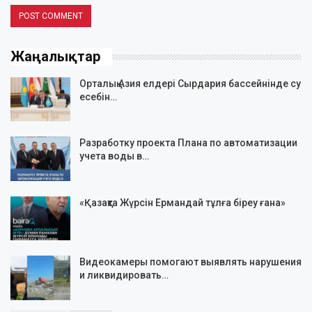
Жаңалықтар
Орталық Азия елдері Сырдария бассейнінде су
есебін…
Разработку проекта Плана по автоматизации
учета воды в…
«Қазақта Жүрсін Ермандай тұлға біреу ғана»
Видеокамеры помогают выявлять нарушения
и ликвидировать…