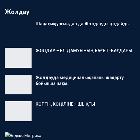
Жолдау
Шақпақтық тұрғындар да Жолдауды қолдайды
ЖОЛДАУ – ЕЛ ДАМУЫНЫҢ БАҒЫТ-БАҒДАРЫ
Жолдауда медициналық сапаны жақсарту
бойынша нақты…
КӨПТІҢ КӨҢІЛІНЕН ШЫҚТЫ