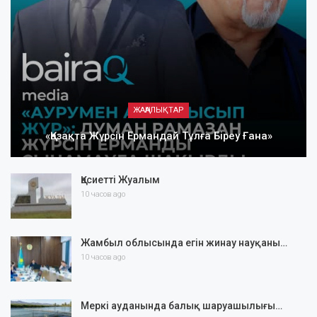
ЖАҢАЛЫҚТАР
«Қазақта Жүрсін Ермандай Тұлға Біреу Ғана»
Қасиетті Жуалым
10 часов ago
Жамбыл облысында егін жинау науқаны…
10 часов ago
Меркі ауданында балық шаруашылығы…