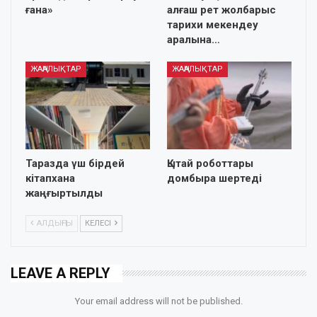
ғана»
алғаш рет жолбарыс
тарихи мекендеу
аралына…
ЖАҢАЛЫҚТАР
ЖАҢАЛЫҚТАР
Таразда үш бірдей
Қытай роботтары
кітапхана
домбыра шертеді
жаңғыртылды
АЛДЫҢҒЫ
КЕЛЕСІ
LEAVE A REPLY
Your email address will not be published.