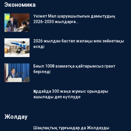
Экономика
Үкімет Мал шаруашылығын дамытудың
2026-2030 жылдарға…
2026 жылдан бастап жалақы мен зейнетақы
өседі
Биыл 1008 азаматқа қайтарымсыз грант
беріледі
Қордайда 300 жаңа жұмыс орындары
ашылады деп күтілуде
Жолдау
Шақпақтық тұрғындар да Жолдауды