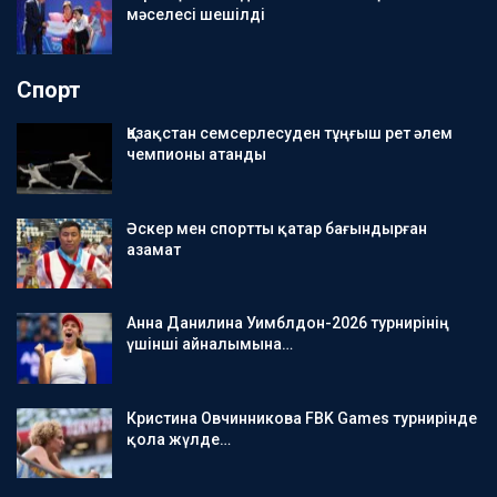
мәселесі шешілді
Спорт
Қазақстан семсерлесуден тұңғыш рет әлем
чемпионы атанды
Әскер мен спортты қатар бағындырған
азамат
Анна Данилина Уимблдон-2026 турнирінің
үшінші айналымына…
Кристина Овчинникова FBK Games турнирінде
қола жүлде…