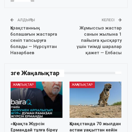
АЛДЫҢҒЫ
КЕЛЕСІ
Қазақстанның
Жұмыссыз жастар
болашағын жастарға
санын жылына 1
сеніп тапсыруға
пайызға қысқарту
болады — Нұрсұлтан
үшін тиімді шаралар
Назарбаев
қажет — Елбасы
Өзге Жаңалықтар
ЖАҢАЛЫҚТАР
ЖАҢАЛЫҚТАР
«Қазақта Жүрсін
Қазақстанда 70 жылдан
Ермандай тұлға біреу
астам уақыттан кейін