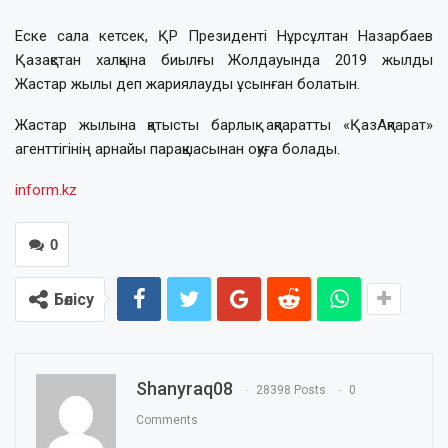
Еске сала кетсек, ҚР Президенті Нұрсұлтан Назарбаев
Қазақстан халқына биылғы Жолдауында 2019 жылды
Жастар жылы деп жариялауды ұсынған болатын.
Жастар жылына қатысты барлық ақпаратты «ҚазАқпарат»
агенттігінің арнайы парақшасынан оқуға болады.
inform.kz
0
Бөлісу
Shanyraq08
28398 Posts
0
Comments