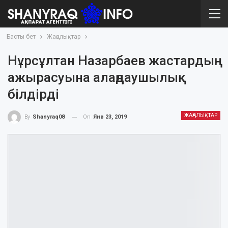
Басты бет
Жаңалықтар
Нұрсұлтан Назарбаев жастардың
ажырасуына алаңдаушылық
білдірді
ЖАҢАЛЫҚТАР
On
Янв 23, 2019
By
Shanyraq08