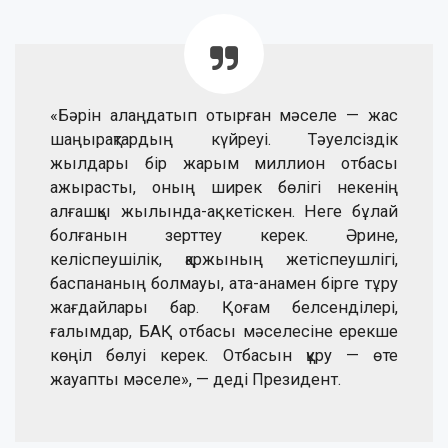
«Бәрін алаңдатып отырған мәселе — жас
шаңырақтардың күйреуі. Тәуелсіздік
жылдары бір жарым миллион отбасы
ажырасты, оның ширек бөлігі некенің
алғашқы жылында-ақ кетіскен. Неге бұлай
болғанын зерттеу керек. Әрине,
келіспеушілік, қаржының жетіспеушлігі,
баспананың болмауы, ата-анамен бірге тұру
жағдайлары бар. Қоғам белсенділері,
ғалымдар, БАҚ отбасы мәселесіне ерекше
көңіл бөлуі керек. Отбасын құру — өте
жауапты мәселе», — деді Президент.