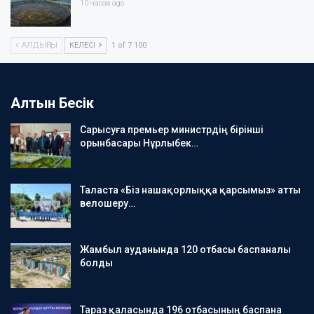
10 часов ago
АЛДЫҢҒЫ
КЕЛЕСІ
1 of 7 100
Алтын Бесік
Сарысуға премьер министрдің бірінші
орынбасары Нұрлыбек…
Таласта «Біз нашақорлыққа қарсымыз» атты
велошеру…
Жамбыл ауданында 120 отбасы баспаналы
болды
Тараз қаласында 196 отбасының баспана