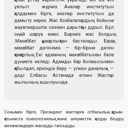
ұялып жүрміз. Аналар институтын
қолдаумен бірге, әкелер институтын да
дамыту керек. Жас бозбалалардың бойына
жауапкершілік сезімін дарытқан дұрыс. Бұл
оңай шаруа емес. Бәріміз жас болдық
.Махаббат құмарлықтан басталады. Бірақ,
махаббат дегеніміз — бір-біріне деген
қамқорлық. Екі адамның махаббатынан бала
дүниеге келеді. Адамды бар болмысымен
қабылдап, еркіндік беру — үлкен даналық», —
деді Елбасы Астанада өткен Жастар
жылының ашылуында.
Сонымен бірге, Президент жастарға отбасылық қарым-
қатынаста психологиялық және әлеуметтік қолдау білдіру
механизмдерін жасауды тапсырды.