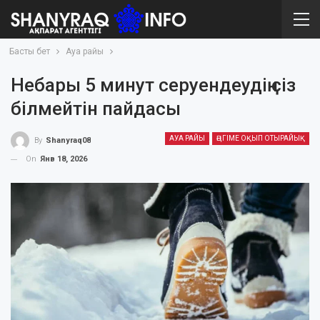
Басты бет
Ауа райы
Небары 5 минут серуендеудің сіз
білмейтін пайдасы
АУА РАЙЫ
ӘҢГІМЕ ОҚЫП ОТЫРАЙЫҚ
By
Shanyraq08
On
Янв 18, 2026