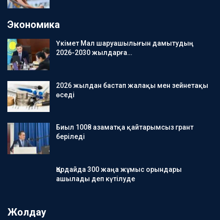
Экономика
Үкімет Мал шаруашылығын дамытудың
2026-2030 жылдарға…
2026 жылдан бастап жалақы мен зейнетақы
өседі
Биыл 1008 азаматқа қайтарымсыз грант
беріледі
Қордайда 300 жаңа жұмыс орындары
ашылады деп күтілуде
Жолдау