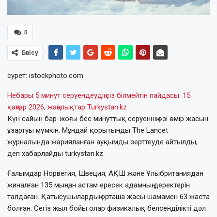
0
Бөлісу
сурет: istockphoto.com
Небары 5 минут серуендеудің сіз білмейтін пайдасы: 15
қаңтар 2026, жаңалықтар Turkystan.kz
Күн сайын бар-жоғы бес минуттық серуеннің өзі өмір жасын
ұзартуы мүмкін. Мұндай қорытынды The Lancet
журналында жарияланған ауқымды зерттеуде айтылды,
деп хабарлайды turkystan.kz.
Ғалымдар Норвегия, Швеция, АҚШ және Ұлыбританиядан
жиналған 135 мыңнан астам ересек адамның деректерін
талдаған. Қатысушылардың орташа жасы шамамен 63 жаста
болған. Сегіз жыл бойы олар физикалық белсенділікті дәл