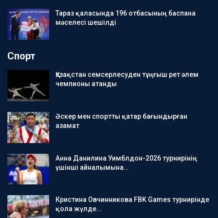
Тараз қаласында 196 отбасының баспана
мәселесі шешілді
Спорт
Қазақстан семсерлесуден тұңғыш рет әлем
чемпионы атанды
Әскер мен спортты қатар бағындырған
азамат
Анна Данилина Уимблдон-2026 турнирінің
үшінші айналымына…
Кристина Овчинникова FBK Games турнирінде
қола жүлде…