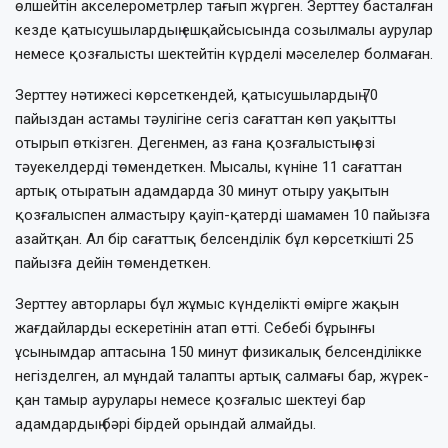
өлшейтін акселерометрлер тағып жүрген. Зерттеу басталған
кезде қатысушылардың ешқайсысында созылмалы аурулар
немесе қозғалысты шектейтін күрделі мәселелер болмаған.
Зерттеу нәтижесі көрсеткендей, қатысушылардың 70
пайыздан астамы тәулігіне сегіз сағаттан көп уақытты
отырып өткізген. Дегенмен, аз ғана қозғалыстың өзі
тәуекелдерді төмендеткен. Мысалы, күніне 11 сағаттан
артық отыратын адамдарда 30 минут отыру уақытын
қозғалыспен алмастыру қауіп-қатерді шамамен 10 пайызға
азайтқан. Ал бір сағаттық белсенділік бұл көрсеткішті 25
пайызға дейін төмендеткен.
Зерттеу авторлары бұл жұмыс күнделікті өмірге жақын
жағдайларды ескеретінін атап өтті. Себебі бұрынғы
ұсынымдар аптасына 150 минут физикалық белсенділікке
негізделген, ал мұндай талапты артық салмағы бар, жүрек-
қан тамыр аурулары немесе қозғалыс шектеуі бар
адамдардың бәрі бірдей орындай алмайды.