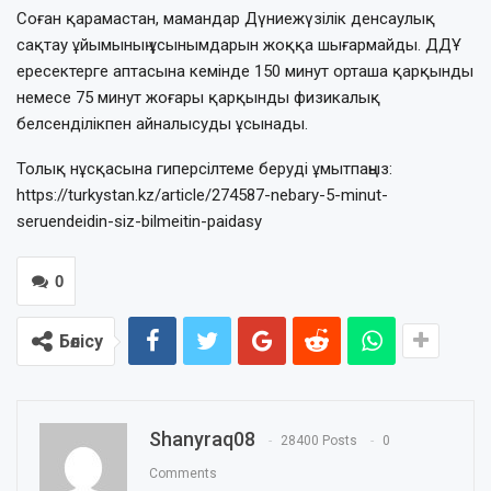
Соған қарамастан, мамандар Дүниежүзілік денсаулық
сақтау ұйымының ұсынымдарын жоққа шығармайды. ДДҰ
ересектерге аптасына кемінде 150 минут орташа қарқынды
немесе 75 минут жоғары қарқынды физикалық
белсенділікпен айналысуды ұсынады.
Толық нұсқасына гиперсілтеме беруді ұмытпаңыз:
https://turkystan.kz/article/274587-nebary-5-minut-
seruendeidin-siz-bilmeitin-paidasy
0
Бөлісу
Shanyraq08
28400 Posts
0
Comments