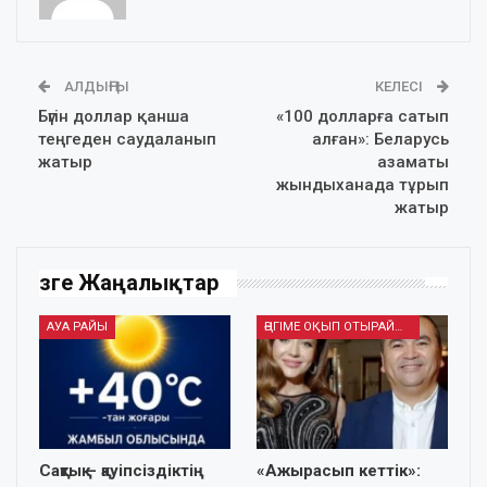
АЛДЫҢҒЫ
КЕЛЕСІ
Бүгін доллар қанша
«100 долларға сатып
теңгеден саудаланып
алған»: Беларусь
жатыр
азаматы
жындыханада тұрып
жатыр
Өзге Жаңалықтар
АУА РАЙЫ
ӘҢГІМЕ ОҚЫП ОТЫРАЙЫҚ
Сақтық – қауіпсіздіктің
«Ажырасып кеттік»: