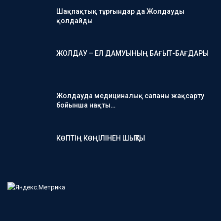
Шақпақтық тұрғындар да Жолдауды
қолдайды
ЖОЛДАУ – ЕЛ ДАМУЫНЫҢ БАҒЫТ-БАҒДАРЫ
Жолдауда медициналық сапаны жақсарту
бойынша нақты…
КӨПТІҢ КӨҢІЛІНЕН ШЫҚТЫ