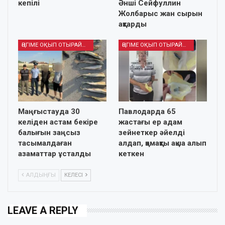
кепілі
Әнші Сейфуллин
Жолбарыс жан сырын
ақтарды
ӘҢГІМЕ ОҚЫП ОТЫРАЙЫҚ
ӘҢГІМЕ ОҚЫП ОТЫРАЙЫҚ
Маңғыстауда 30
Павлодарда 65
келіден астам бекіре
жастағы ер адам
балығын заңсыз
зейнеткер әйелді
тасымалдаған
алдап, қомақты ақша алып
азаматтар ұсталды
кеткен
АЛДЫҢҒЫ
КЕЛЕСІ
LEAVE A REPLY