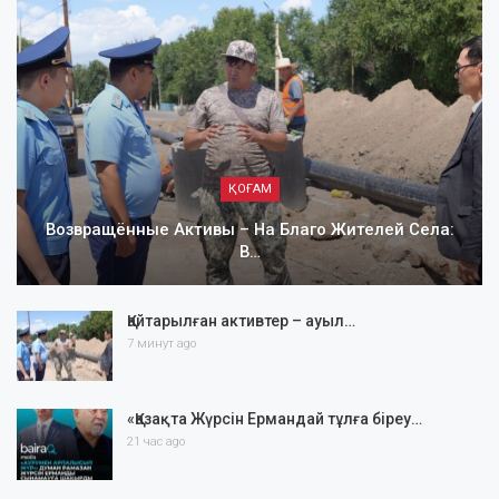
ҚОҒАМ
Возвращённые Активы – На Благо Жителей Села:
В…
Қайтарылған активтер – ауыл…
7 минут ago
«Қазақта Жүрсін Ермандай тұлға біреу…
21 час ago