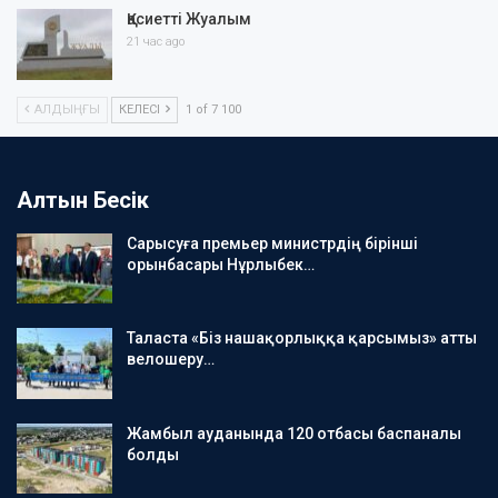
Қасиетті Жуалым
21 час ago
АЛДЫҢҒЫ
КЕЛЕСІ
1 of 7 100
Алтын Бесік
Сарысуға премьер министрдің бірінші
орынбасары Нұрлыбек…
Таласта «Біз нашақорлыққа қарсымыз» атты
велошеру…
Жамбыл ауданында 120 отбасы баспаналы
болды