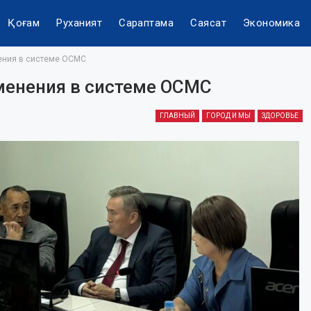
Қоғам
Руханият
Сараптама
Саясат
Экономика
ния в системе ОСМС
енения в системе ОСМС
ГЛАВНЫЙ
ГОРОД И МЫ
ЗДОРОВЬЕ