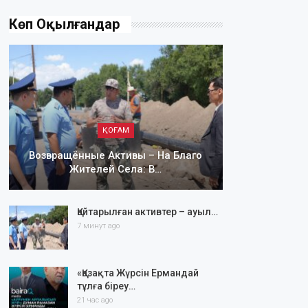
Көп Оқылғандар
ҚОҒАМ
Возвращённые Активы – На Благо
Жителей Села: В…
Қайтарылған активтер – ауыл…
7 минут ago
«Қазақта Жүрсін Ермандай
тұлға біреу…
21 час ago