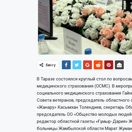
Бөлісу
В Таразе состоялся круглый стол по вопрос
медицинского страхования (ОСМС). В меропр
социального медицинского страхования Гайн
Совета ветеранов, председатель областного
«Жанару» Касымхан Толендиев, секретарь О
председатель ОО «Общество молодых людей 
редактор областной газеты «Ғұмыр-Дария» 
больницы Жамбылской области Марат Жуманк