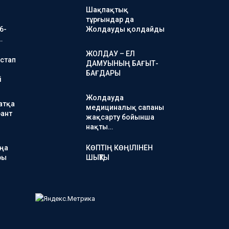
Шақпақтық
тұрғындар да
6-
Жолдауды қолдайды
…
ЖОЛДАУ – ЕЛ
стап
ДАМУЫНЫҢ БАҒЫТ-
БАҒДАРЫ
і
Жолдауда
атқа
медициналық сапаны
ант
жақсарту бойынша
нақты…
аңа
КӨПТІҢ КӨҢІЛІНЕН
ры
ШЫҚТЫ