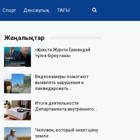
Спорт
Денсаулық
ТАҒЫ
Жаңалықтар
«Қазақта Жүрсін Ермандай
тұлға біреу ғана»
Видеокамеры помогают
выявлять нарушения и
ликвидировать…
Итоги деятельности
Департамента внутреннего…
Человек, который знает цену
земле