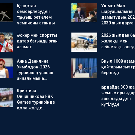
Қазақстан
Үкімет Мал
семсерлесуден
шаруашылығын
тұңғыш рет әлем
дамытудың 202
чемпионы атанды
2030 жылдарға
Әскер мен спортты
2026 жылдан ба
қатар бағындырған
жалақы мен
азамат
зейнетақы өсед
Анна Данилина
Биыл 1008 азам
Уимблдон-2026
қайтарымсыз гр
турнирінің үшінші
беріледі
айналымына…
Қордайда 300 ж
Кристина
жұмыс орында
Овчинникова FBK
ашылады деп
Games турнирінде
күтілуде
қола жүлде…