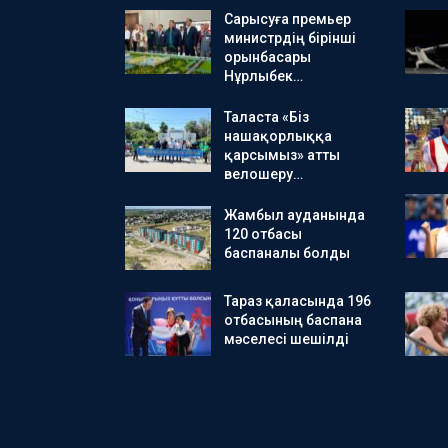
Сарысуға премьер
министрдің бірінші
орынбасары
Нұрлыбек…
Таласта «Біз
нашақорлыққа
қарсымыз» атты
велошеру…
Жамбыл ауданында
120 отбасы
баспаналы болды
Тараз қаласында 196
отбасының баспана
мәселесі шешілді