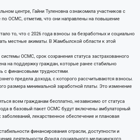
льном центре, Гайни Туленовна ознакомила участников с
 по ОСМС, отметив, что они направлены на повышение
ало то, что с 2026 года взносы за безработных и социально
ать местные акиматы. В Жамбылской области к этой
 системы ОСМС, срок сохранения статуса застрахованного
лена на поддержку граждан, которые ранее стабильно
сь с финансовыми трудностями.
рхнего предела дохода, с которого рассчитываются взносы.
ного размера минимальной заработной платы. Это изменение
яться всем гражданам бесплатно, независимо от статуса
 года в базовый пакет ОСМС будут включены амбулаторный
х заболеваний, лекарственное обеспечение и плановая
стабильности финансирования отрасли, доступности и
чшения деятельности Фонда социального медицинского