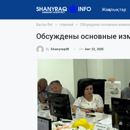
Жаңалықтар
Басты бет
главный
Обсуждены основные измене
Обсуждены основные изм
On
Авг 22, 2025
By
Shanyraq08