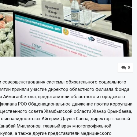
0
ам совершенствования системы обязательного социального
иятии приняли участие директор областного филиала Фонда
и Аймаганбетова, представители областного и городского
 филиала РОО Общенациональное движение против коррупции
бщественного совета Жамбылской области Жанар Орынбаева,
с инвалидностью» Айгерим Даулетбаева, директор-главный
Жанабай Миллионов, главный врач многопрофильной
улов, а также другие представители медицинского