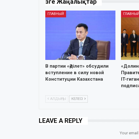
Өзге Жаңалықтар
ГЛАВНЫЙ
ГЛАВНЫ
В партии «Әділет» обсудили
«Долин
вступление в силу новой
Правит
Конституции Казахстана
IT-гига
подпис
АЛДЫҢҒЫ
КЕЛЕСІ
LEAVE A REPLY
Your email