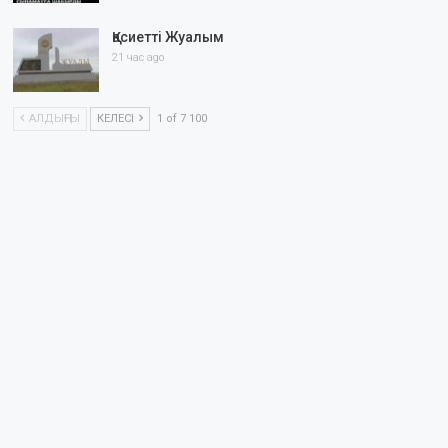
Қасиетті Жуалым
21 час ago
АЛДЫҢҒЫ
КЕЛЕСІ
1 of 7 100