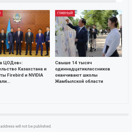
Й
ГЛАВНЫЙ
а ЦОДов»:
Свыше 14 тысяч
ельство Казахстана и
одиннадцатиклассников
нты Firebird и NVIDIA
оканчивают школы
али…
Жамбылской области
 address will not be published.