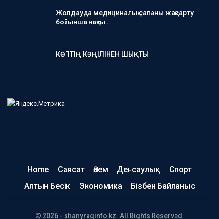
Жолдауда медициналық сапаны жақсарту
бойынша нақты…
КӨПТІҢ КӨҢІЛІНЕН ШЫҚТЫ
Home
Саясат
Әлем
Денсаулық
Спорт
Алтын Бесік
Экономика
Бізбен Байланыс
© 2026 - shanyraqinfo.kz. All Rights Reserved.