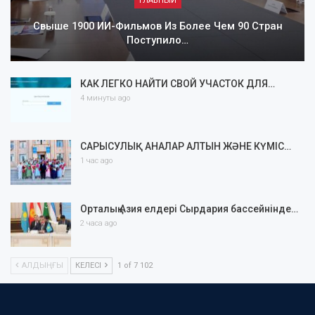
ГЛАВНЫЙ
Свыше 1900 ИИ-Фильмов Из Более Чем 90 Стран
Поступило…
КАК ЛЕГКО НАЙТИ СВОЙ УЧАСТОК ДЛЯ…
4 минуты ago
САРЫСУЛЫҚ АНАЛАР АЛТЫН ЖӘНЕ КҮМІС…
1 час ago
Орталық Азия елдері Сырдария бассейнінде…
2 часа ago
АЛДЫҢҒЫ
КЕЛЕСІ
1 of 7 102