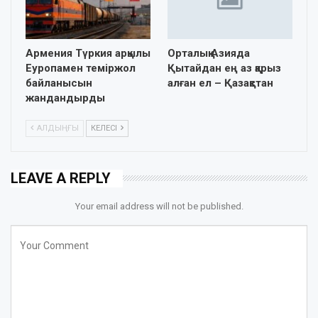
Армения Түркия арқылы
Орталық Азияда
Еуропамен теміржол
Қытайдан ең аз қарыз
байланысын
алған ел – Қазақстан
жандандырды
АЛДЫҢҒЫ
КЕЛЕСІ
LEAVE A REPLY
Your email address will not be published.