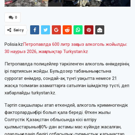
0
Бөлісу
Polisia.kz
Петропавлда 600 литр заңсыз алкоголь жойылды:
30 наурыз 2026, жаңалықтар Turkystan.kz
Петропавлда полицейлер тәркіленген алкоголь өнімдерінің
ірі партиясын жойды. Бульдозер табанының астына
суррогат өнімдер, сондай-ақ түнгі уақытта немесе 21
жасқа толмаған азаматтарға сатылған ішімдіктер түсті, деп
хабарлайды turkystan.kz.
Тәртіп сақшылары атап өткендей, алкоголь криминогендік
факторлардың бірі болып қала береді. Өткен жылы
Солтүстік Қазақстан облысында кісі өлтіру
қылмыстарының 90%-дан астамы мас күйінде жасалған,
олардың едәуір бөлігі отбасылық-тұрмыстық қатынастар