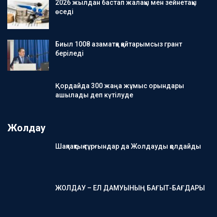
2026 жылдан бастап жалақы мен зейнетақы
өседі
Биыл 1008 азаматқа қайтарымсыз грант
беріледі
Қордайда 300 жаңа жұмыс орындары
ашылады деп күтілуде
Жолдау
Шақпақтық тұрғындар да Жолдауды қолдайды
ЖОЛДАУ – ЕЛ ДАМУЫНЫҢ БАҒЫТ-БАҒДАРЫ