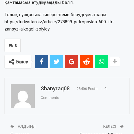
қамтамасыз етудің маңызды бөлігі.
Толық нұсқасына гиперсілтеме беруді ұмытпаңыз:
https://turkystan.kz/article/278899-petropavlda-600-litr-
zansyz-alkogol-zoiyldy
0
Бөлісу
Shanyraq08
28406 Posts
0
Comments
АЛДЫҢҒЫ
КЕЛЕСІ