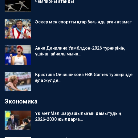
чемпионы атанды
Әскер мен спортты қатар бағындырған азамат
Анна Данилина Уимблдон-2026 турнирінің
үшінші айналымына…
Кристина Овчинникова FBK Games турнирінде
қола жүлде…
Экономика
Үкімет Мал шаруашылығын дамытудың
2026-2030 жылдарға…