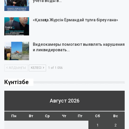
учета воды в…
«Қазақта Жүрсін Ермандай тұлға біреу ғана»
Видеокамеры помогают выявлять нарушения
и ликвидировать…
АЛДЫҢҒЫ
КЕЛЕСІ
1 of 1 056
Күнтізбе
Август 2026
Пн
Вт
Ср
Чт
Пт
Сб
Вс
1
2