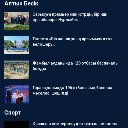
Алтын Бесік
Сарысуға премьер министрдің бірінші
орынбасары Нұрлыбек…
Таласта «Біз нашақорлыққа қарсымыз» атты
велошеру…
Жамбыл ауданында 120 отбасы баспаналы
болды
Тараз қаласында 196 отбасының баспана
мәселесі шешілді
Спорт
Қазақстан семсерлесуден тұңғыш рет әлем