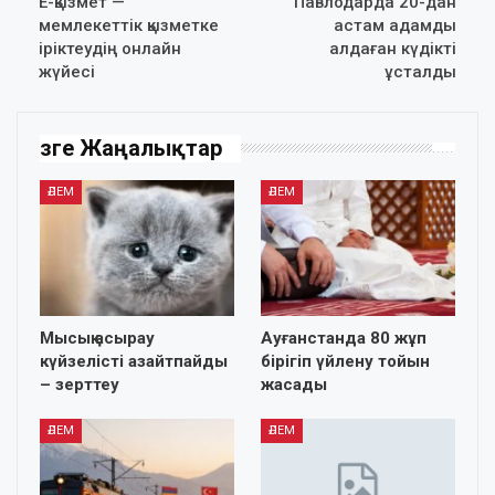
Е-қызмет —
Павлодарда 20-дан
мемлекеттік қызметке
астам адамды
іріктеудің онлайн
алдаған күдікті
жүйесі
ұсталды
Өзге Жаңалықтар
ӘЛЕМ
ӘЛЕМ
Мысық асырау
Ауғанстанда 80 жұп
күйзелісті азайтпайды
бірігіп үйлену тойын
– зерттеу
жасады
ӘЛЕМ
ӘЛЕМ