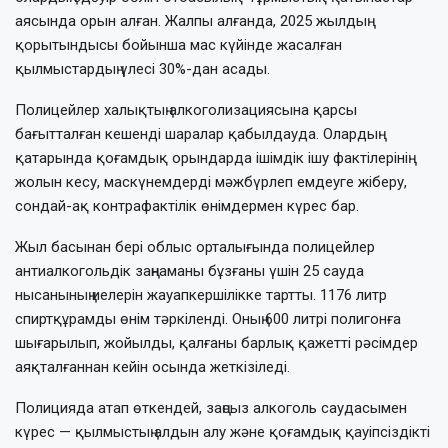
аясында орын алған. Жалпы алғанда, 2025 жылдың
қорытындысы бойынша мас күйінде жасалған
қылмыстардың үлесі 30%-дан асады.
Полицейлер халықтың алкоголизациясына қарсы
бағытталған кешенді шаралар қабылдауда. Олардың
қатарында қоғамдық орындарда ішімдік ішу фактілерінің
жолын кесу, маскүнемдерді мәжбүрлеп емдеуге жіберу,
сондай-ақ контрафактілік өнімдермен күрес бар.
Жыл басынан бері облыс орталығында полицейлер
антиалкогольдік заңнаманы бұзғаны үшін 25 сауда
нысанының иелерін жауапкершілікке тартты. 1176 литр
спиртқұрамды өнім тәркіленді. Оның 600 литрі полигонға
шығарылып, жойылды, қалғаны барлық қажетті рәсімдер
аяқталғаннан кейін осында жеткізіледі.
Полицияда атап өткендей, заңсыз алкоголь саудасымен
күрес — қылмыстың алдын алу және қоғамдық қауіпсіздікті