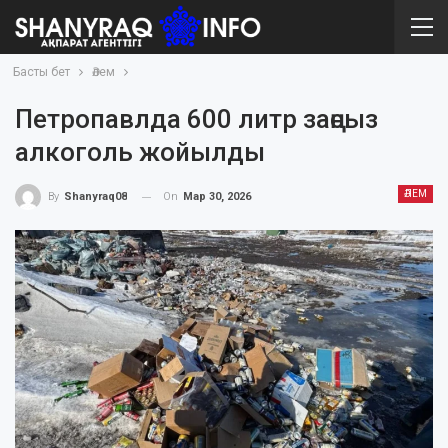
Басты бет
Әлем
Петропавлда 600 литр заңсыз
алкоголь жойылды
ӘЛЕМ
On
Мар 30, 2026
By
Shanyraq08