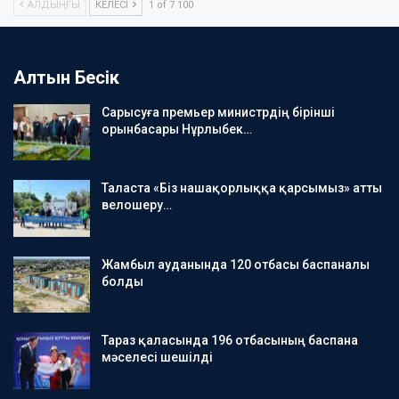
АЛДЫҢҒЫ
КЕЛЕСІ
1 of 7 100
Алтын Бесік
Сарысуға премьер министрдің бірінші
орынбасары Нұрлыбек…
Таласта «Біз нашақорлыққа қарсымыз» атты
велошеру…
Жамбыл ауданында 120 отбасы баспаналы
болды
Тараз қаласында 196 отбасының баспана
мәселесі шешілді