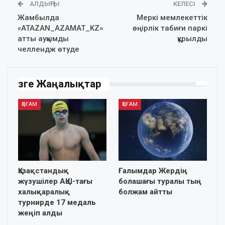
АЛДЫҢҒЫ
КЕЛЕСІ
Жамбылда
Меркі мемлекеттік
«ATAZAN_AZAMAT_KZ»
өңірлік табиғи паркі
атты ауқымды
құрылды
челлендж өтуде
Өзге Жаңалықтар
ҚОҒАМ
ҚОҒАМ
Қазақстандық
Ғалымдар Жердің
жүзушілер АҚШ-тағы
болашағы туралы тың
халықаралық
болжам айтты
турнирде 17 медаль
жеңіп алды