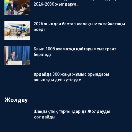
2026-2030 жылдарға…
2026 жылдан бастап жалақы мен зейнетақы
өседі
Биыл 1008 азаматқа қайтарымсыз грант
беріледі
Қордайда 300 жаңа жұмыс орындары
ашылады деп күтілуде
Жолдау
Шақпақтық тұрғындар да Жолдауды
қолдайды