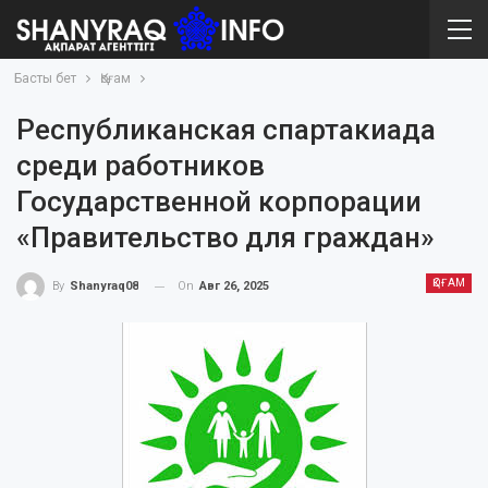
Басты бет
Қоғам
Республиканская спартакиада
среди работников
Государственной корпорации
«Правительство для граждан»
ҚОҒАМ
On
Авг 26, 2025
By
Shanyraq08