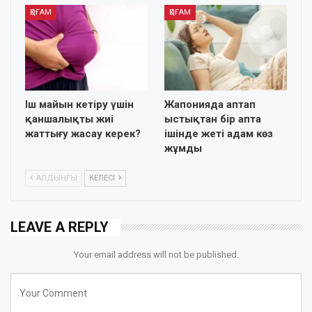
ҚОҒАМ
ҚОҒАМ
Іш майын кетіру үшін
Жапонияда аптап
қаншалықты жиі
ыстықтан бір апта
жаттығу жасау керек?
ішінде жеті адам көз
жұмды
АЛДЫҢҒЫ
КЕЛЕСІ
LEAVE A REPLY
Your email address will not be published.