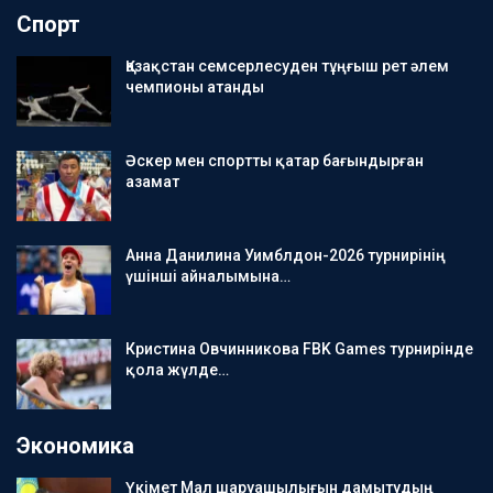
Спорт
Қазақстан семсерлесуден тұңғыш рет әлем
чемпионы атанды
Әскер мен спортты қатар бағындырған
азамат
Анна Данилина Уимблдон-2026 турнирінің
үшінші айналымына…
Кристина Овчинникова FBK Games турнирінде
қола жүлде…
Экономика
Үкімет Мал шаруашылығын дамытудың