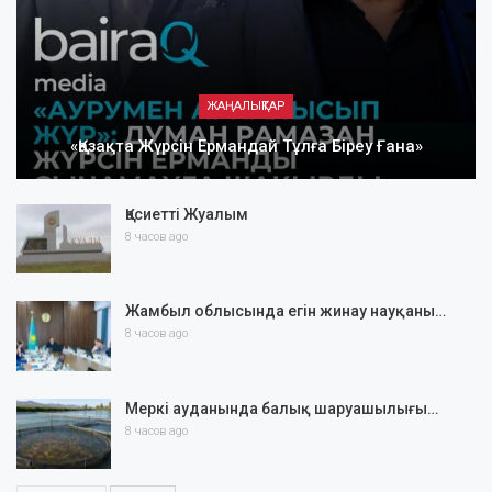
ЖАҢАЛЫҚТАР
«Қазақта Жүрсін Ермандай Тұлға Біреу Ғана»
Қасиетті Жуалым
8 часов ago
Жамбыл облысында егін жинау науқаны…
8 часов ago
Меркі ауданында балық шаруашылығы…
8 часов ago