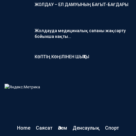
ЖОЛДАУ – ЕЛ ДАМУЫНЫҢ БАҒЫТ-БАҒДАРЫ
Жолдауда медициналық сапаны жақсарту
бойынша нақты…
КӨПТІҢ КӨҢІЛІНЕН ШЫҚТЫ
Home
Саясат
Әлем
Денсаулық
Спорт